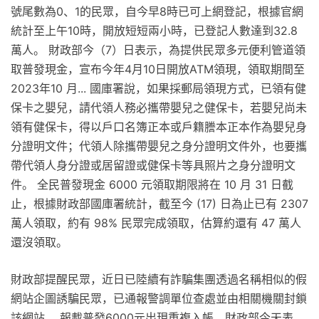
號尾數為0、1的民眾，自今早8時已可上網登記，根據官網
統計至上午10時，開放短短兩小時，已登記人數達到32.8
萬人。 財政部今（7）日表示，為提供民眾多元便利管道領
取普發現金，宣布今年4月10日開放ATM領現，領取期間至
2023年10 月... 國庫署說，如果採郵局領現方式，已領有健
保卡之嬰兒，請代領人務必攜帶嬰兒之健保卡，若嬰兒尚未
領有健保卡，得以戶口名簿正本或戶籍謄本正本作為嬰兒身
分證明文件；代領人除攜帶嬰兒之身分證明文件外，也要攜
帶代領人身分證或居留證或健保卡等具照片之身分證明文
件。 全民普發現金 6000 元領取期限將在 10 月 31 日截
止，根據財政部國庫署統計，截至今 (17) 日為止已有 2307
萬人領取，約有 98% 民眾完成領取，估算約還有 47 萬人
還沒領取。
財政部提醒民眾，近日已陸續有詐騙集團透過名稱相似的假
網站企圖誘騙民眾，已通報警調單位查處並由相關機關封鎖
該網站。 報載普發6000元出現重複入帳，財政部今天表