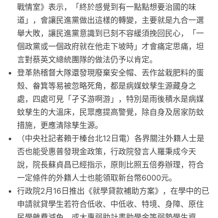
戰情室》表示，「終於感覺到有一點點想要治國的味
道」，會讓民進黨做出這樣的轉變，主要就是九合一選
舉大敗，讓民進黨意識到已刻不容緩須挽回民心，「一
個政黨或一個政府就在他走下坡時」才會痛定思痛，坦
言對蔡英文總統團隊的做法仍予以肯定。
登革熱稽督大隊還發現廢棄安全帽、丟作盆栽肥料的蛋
殼、畚箕等易被忽略死角，都是病媒蚊孳生源藏身之
處，四處可見「孑孓游啊游」，特別是雨後積水是病媒
蚊孳生的大溫床，民眾應提高警覺，除自身及居家防蚊
措施，更應清除孳生源。
（中央社記者賴于榛台北12日電）各界關注外籍人士是
否也能受惠普發現金政策，行政院發言人羅秉成今天
說，院長蘇貞昌已經指示，原則比照五倍券辦理，符合
一定條件的外籍人士也能領取新台幣6000元。
行政院2月16日推出《就學貸款補助方案》，在學中的已
申請就貸學生若符合低收、中低收、特境、身障、原住
民學雜費減免，或大專弱助計畫助學金等弱勢學生資