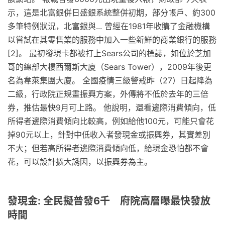
示，這是北富銀併日盛銀系統整併初期，部分帳戶、約300
多筆特例狀況，北富銀與... 曾經在1981年收購了金融機構
以嘗試在其零售業的服務中加入一些新鮮的商業銀行的服務
[2]。 最初發現卡都被打上Sears公司的標誌，如位於芝加
哥的總部大樓西爾斯大廈（Sears Tower），2009年後更
名為韋萊集團大廈。 全國疫情三級警戒昨（27）日起降為
二級，行政院正規畫振興方案，外傳將不低於去年的三倍
券，推估最快9月可上路。 他說明，還看邊際消費傾向，低
所得者邊際消費傾向比較高，例如給他100元，可能只會花
掉90元以上，針對中低收入者發現金或振興券，其實差別
不大；但若高所得者邊際消費傾向低，給現金恐怕都不會
花，可以設計擴大誘因，以振興券為主。
發現金: 全民擬普發6千 府院高層曝最快發放
時間