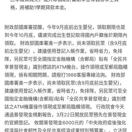
格，將補助1學期貸款本金。
財政部國庫署提醒，今年9月底前出生嬰兒，領取期限也是
到今年10月底，儘速完成出生登記取得國內戶籍後於期限內
領取。 財政部國庫署進一步表示，尚未領取民眾（含9月底
前出生嬰兒），建議使用登記入帳作業，省時省力，免排
隊，另民眾可至全國指定金融機構（含郵局）貼有「全民共
享普發現金」識別標誌的ATM機台，操作領現或至郵局臨櫃
領現，倘有相關問題，請撥打1988客服專線洽詢。 財政部
國庫署進一步表示，尚未領取民眾(含9月底前出生嬰兒)，
建議使用登記入帳作業，省時省力，免排隊，另民眾可至全
國指定金融機構(含郵局)貼有「全民共享普發現金」識別標
誌之ATM機臺操作領現或至郵局臨櫃領現。 行政院會今天
通過普發現金規劃報告，3月22日開放民眾預先在普發現金
的官網登記。 攸關普發現金6000元的「中央政府疫後強化
經濟與社會韌性及全民共享經濟成果特別預算案」，立法院