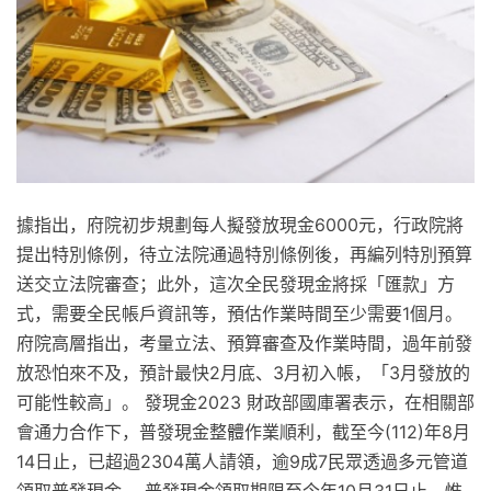
據指出，府院初步規劃每人擬發放現金6000元，行政院將
提出特別條例，待立法院通過特別條例後，再編列特別預算
送交立法院審查；此外，這次全民發現金將採「匯款」方
式，需要全民帳戶資訊等，預估作業時間至少需要1個月。
府院高層指出，考量立法、預算審查及作業時間，過年前發
放恐怕來不及，預計最快2月底、3月初入帳，「3月發放的
可能性較高」。 發現金2023 財政部國庫署表示，在相關部
會通力合作下，普發現金整體作業順利，截至今(112)年8月
14日止，已超過2304萬人請領，逾9成7民眾透過多元管道