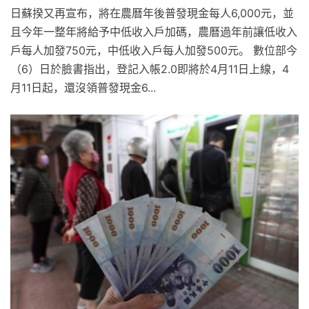
日蘇揆又再宣布，將在農曆年後普發現金每人6,000元，並
且今年一整年將給予中低收入戶加碼，農曆過年前讓低收入
戶每人加發750元，中低收入戶每人加發500元。 數位部今
（6）日於臉書指出，登記入帳2.0即將於4月11日上線，4
月11日起，還沒領普發現金6...