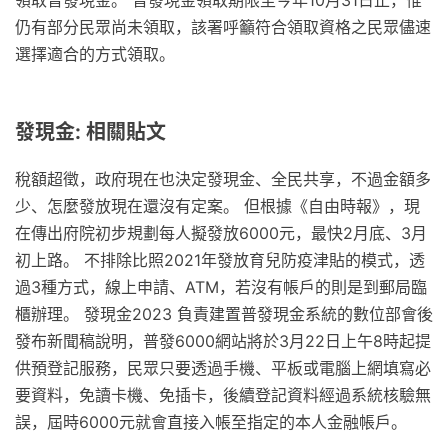
領取普發現金。 普發現金領取期限至今年10月31日止，惟
仍有部分民眾尚未領取，該署呼籲符合領取資格之民眾儘速
選擇適合的方式領取。
發現金: 相關貼文
稅額超徵，政府現在也決定發現金、全民共享，不過金額多
少、怎麼發放現在還沒有定案。 但根據《自由時報》，現
在傳出府院初步規劃每人擬發放6000元，最快2月底、3月
初上路。 不排除比照2021年發放育兒防疫津貼的模式，透
過3種方式，線上申請、ATM，若沒有帳戶的則是到郵局臨
櫃辦理。 發現金2023 負責建置普發現金系統的數位部會後
發布新聞稿說明，普發6000網站將於3月22日上午8時起提
供預登記服務，民眾只要透過手機、平板或電腦上網填寫必
要資料，免讀卡機、免插卡，後續登記資料經過系統核驗無
誤，屆時6000元就會直接入帳至指定的本人金融帳戶。