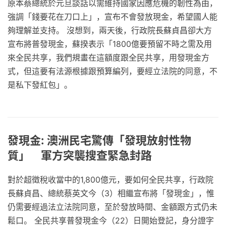
原本蔡總統於元旦談話以需維持國家因應危機的韌性為由，
強調「錢要花在刀口上」，宣布不會發放現金，希望國人能
夠理解並支持。 沒想到，兩天後，行政院長蘇貞昌卻大方
宣布將普發現金，蘇揆表示「1800億要預留不時之需及用
來全民共享，我們規畫在這額度跟全民共享，用發現金方
式，但這要有法源根據跟預算編列，要經立法院的同意，不
是私下發紅包」。
發現金: 澳洲民宅驚傳「發現放射性物
質」 軍方突襲搜查緊急封路
對於超徵稅收當中的1,800億元，要如何全民共享，行政院
長蘇貞昌、總統蔡英文今（3）相繼宣布將「發現金」，惟
仍需要經過法立法院同意，至於發放時間、金額跟方式仍未
鬆口。 全民共享普發現金今（22）日開始登記，身分證字