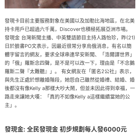
發現卡目前主要服務對象在美國以及加勒比海地區，在北美
持卡用戶已超過六千萬，Discover也積極拓展亞洲市場。
發現金 台灣新聞主播、中英雙語節目主持人路怡珍，昨(21)
日於臉書PO文表示，因最近很常分享烏俄消息，有名以簡
體字留言的網友，要求全球串連早安新聞、「浩爾譯世界」
的「俄」羅斯念四聲，是不是可以改一下，理由是「不念鵝
羅斯二聲『太難聽』」。 有女網友在「匿名2公社」表示，
與先生正處於想離婚階段，她怨自己雖然從婚禮、結婚、婚
後都沒有像Kelly a那樣大吵大鬧，但並未因此得到幸福，一
路走來讓她大嘆：「真的不如像Kelly a這樣繼續當她的公
主」。
發現金: 全民發現金 初步規劃每人發6000元