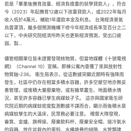
若是「畢業後撫育孩童、經濟負擔重的就學貸款人」，符合
今（2023）年起撫育12歲以下孩童貸款人，或2022年每月
收入低於4萬元，補助1年還款本金及利息。 台灣經濟景氣
烏雲罩頂，繼多個預測機構下修今年經濟成長率至百分之二
以下，中央研究院經濟所昨天也更新經濟預測，受出口疲
弱、製...
儘管相關單位皆未證實發現核物質，但當地媒體《十號電視
網》（Channel 10）宣稱，那棟公寓內查獲了汞與放射性
物質鈾-238。 衛生局表示，從這數據突顯近期時有強降雨
發生，社區中仍存在相當多積水容器，許多空屋空地亦無妥
善管理，或堆積大量廢棄物，或有雜草叢生、地面積水情
況，甚至許多容器已孳生病媒蚊孑孓。 這亦與國家衛生研
究院近期的病媒蚊密度監測數據不謀而合，顯示雨後積水是
病媒蚊孳生的大溫床，民眾務必要注意。 稽督大隊發現，
畚箕、金爐、旗桿座、廢棄飲料杯、廢棄安全帽、接冷氣水
的容器、放在盆栽內的蛋殼、水桶堆疊的縫隙、水管類建