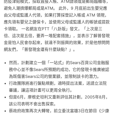
防疫津貼模式，採取直接入帳、ATM請領或是郵局臨櫃等，
避免人潮擠爆郵局或是ATM。 此外，9 月底前出生嬰兒應
由父母或監護人代領，如果打算採登記入帳或 ATM 領現，
應先領有嬰兒之健保卡，並使用父母或監護人的帳號或提款
卡領取。 一名網友在PTT「八卦版」發文，「上次是三
倍、這次是五倍，要弄一堆配套措施」，並表示了解普發現
金是怕人民會存起來，就達不到振興的效果，於是他想問問
網友們，「普發現金還有什麼缺點？」。
然而，計劃建立一個「一站式」的Sears百貨公司金融服
務中心並不像Sears所預期的成功，它的發現卡推廣被認
為既傷害Sears公司的營業額，並限制該卡的潛力。
行政團隊將進行盤點規劃，適時提出法案，送請立法院
審議，讓這項計畫可以更周全執行。
但是6月，摩根史坦利又重新評估其計劃，2005年8月，
該公司表明不會出售探索。
蔡政府政策再次大轉彎，前立委沈富雄3日在節目《少康