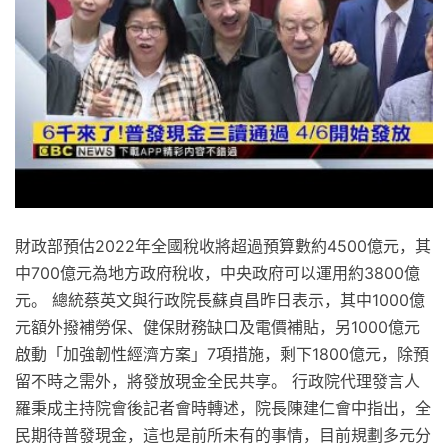
財政部預估2022年全國稅收將超過預算數約4500億元，其
中700億元為地方政府稅收，中央政府可以運用約3800億
元。 總統蔡英文與行政院長蘇貞昌昨日表示，其中1000億
元額外撥補勞保、健保財務缺口及電價補貼，另1000億元
啟動「加強韌性經濟方案」7項措施，剩下1800億元，除預
留不時之需外，將發放現金全民共享。 行政院代理發言人
羅秉成主持院會後記者會時轉述，院長陳建仁會中指出，全
民期待普發現金，這也是前所未有的事情，目前規劃多元分