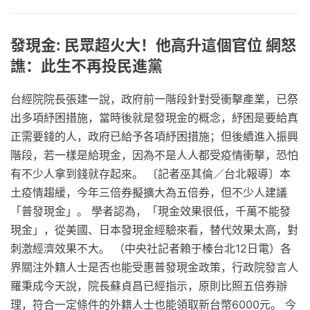
發現金: 民眾超火大！他高升這個官位 網怒
譙：此生不再投民進黨
台經院院長張建一說，政府前一階段針對受衝擊產業，已祭
出多項紓困措施，當時後就是發現金的概念，紓困是要給真
正需要錢的人，政府已給予各項紓困措施；但後續進入振興
階段，若一樣是給現金，因為不是人人都受疫情衝擊，恐怕
有不少人拿到錢就存起來。 〔記者巫其倫／台北報導〕本
土疫情趨緩，今年三倍券擬擴大為五倍券，但不少人建議
「普發現金」。 學者認為，「現金效果很低，千萬不能發
現金」，從美國、日本發現金經驗來看，替代效果太高，對
刺激經濟效果不大。 （中央社記者賴于榛台北12日電）各
界關注外籍人士是否也能受惠普發現金政策，行政院發言人
羅秉成今天說，院長蘇貞昌已經指示，原則比照五倍券辦
理，符合一定條件的外籍人士也能領取新台幣6000元。 今