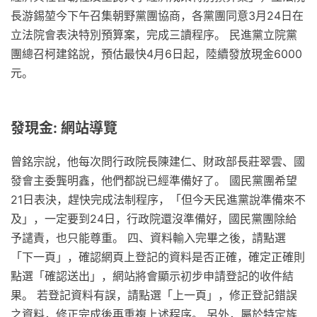
長游錫堃今下午召集朝野黨團協商，各黨團同意3月24日在
立法院會表決特別預算案，完成三讀程序。 民進黨立院黨
團總召柯建銘說，預估最快4月6日起，陸續發放現金6000
元。
發現金: 網站導覽
曾銘宗說，他每次問行政院長陳建仁、財政部長莊翠雲、國
發會主委龔明鑫，他們都說已經準備好了。 國民黨團希望
21日表決，趕快完成法制程序，「但今天民進黨說準備來不
及」，一定要到24日，行政院還沒準備好，國民黨團除給
予譴責，也只能尊重。 四、資料輸入完畢之後，請點選
「下一頁」，確認網頁上登記的資料是否正確，確定正確則
點選「確認送出」，網站將會顯示初步申請登記的收件結
果。 若登記資料有誤，請點選「上一頁」，修正登記錯誤
之資料，修正完成後再重複上述程序。 另外，屬於特定族