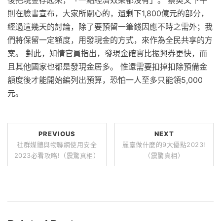
後把現金存起來，「一點經濟效果都沒有」。 蔡英文下午
則在臉書宣布，大家所關心的，還剩下1,800億元的部分，
經過這幾天的討論，除了要預留一筆錢因應不時之需外；我
們將保留一定額度，用發現金的方式，來作為全民共享的方
案。 對此，知情官員指出，發現金確實比振興券更快，而
且其他國家也都是發現金居多。 惟還需要扣掉扣除預備金
額度後才能開始編列出預算，恐怕一人至多只能領5,000
元。
PREVIOUS
NEXT
社群媒體與物聯網使用安全
麗臺做什麼的9大優點2023!
2023必看攻略!（震驚真相）
（震驚真相）