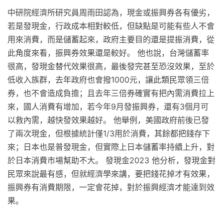
中研院經濟所研究員周雨田認為，現金或振興券各有優劣，
若是發現金，行政成本相對較低，但缺點是可能有些人不會
用來消費，而是儲蓄起來，政府主要目的還是提振消費，從
此角度來看，振興券效果還是較好。 他也說，台灣儲蓄率
很高，發現金替代效果很高，最後發完甚至恐沒效果，至於
低收入族群，去年政府也會撥1000元，讓此類民眾領三倍
券，也不會造成負擔；且去年三倍券確實有把內需消費拉上
來，國人消費有增加，若今年9月發振興券，還有3個月可
以救內需，越快發效果越好。 他舉例，美國政府前後已發
了兩次現金，但根據統計僅1/3用於消費，其餘都把錢存下
來；日本也是普發現金，但實際上日本儲蓄率持續上升，對
於日本消費市場幫助不大。 發現金2023 他分析，發現金對
民眾來說最有感，但就經濟學來講，要把錢花掉才有效果，
振興券有消費期限，一定會花掉，對於振興經濟才能達到效
果。