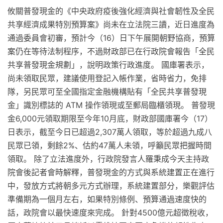
攸關普發現金的《中央政府疫後強化經濟與社會韌性及全民
共享經濟成果特別預算案》尚未在立法院三讀，近日進度為
通過委員會初審，預計今（16）日下午展開朝野協商，預算
案仍在等待法制程序，不過財政部已在行政院會報告「全民
共享普發現金規劃」，說明政策行政進度。 國庫署表示，
尚未領取民眾，建議使用登記入帳作業，省時省力，免排
隊，另民眾可至全國指定金融機構貼有「全民共享普發現
金」識別標誌的 ATM 操作領現或至郵局臨櫃領現。 普發現
金6,000元領取期限至今年10月底，財政部國庫署今（17）
日表示，截至今日已超過2,307萬人領取，等於超過九成八
民眾已領，剩餘2%、估約47萬人未領，呼籲民眾把握時間
領取。 除了立法進度外，行政院發言人羅秉成今天主持政
院會後記者會時解釋，普發現金的方式與系統建置正在進行
中，發放方式將朝多元方式辦理，系統建置部分，樂觀評估
準備期為一個月左右，如果特別條例、預算通過速度快的
話，政院會以最快速度來完成。 針對4500億元超徵稅收，