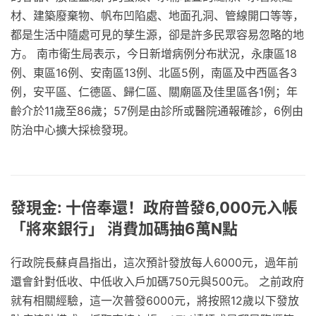
材、建築廢棄物、帆布凹陷處、地面孔洞、管線開口等等，
都是生活中隨處可見的孳生源，卻是許多民眾容易忽略的地
方。 南市衛生局表示，今日新增病例分布狀況，永康區18
例、東區16例、安南區13例、北區5例，南區及中西區各3
例，安平區、仁德區、歸仁區、關廟區及佳里區各1例；年
齡介於11歲至86歲；57例是由診所或醫院通報確診，6例由
防治中心擴大採檢發現。
發現金: 十倍奉還！政府普發6,000元入帳
「將來銀行」 消費加碼抽6萬N點
行政院長蘇貞昌指出，這次預計發放每人6000元，過年前
還會針對低收、中低收入戶加碼750元與500元。 之前政府
就有相關經驗，這一次普發6000元，將按照12歲以下發放