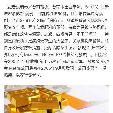
〔記者洪瑞琴／台南報導〕台南本土登革熱，今（18）日新
增63例確診病例，目前累積1560例，且新增佳里區有病
例，全市37區已有21區「淪陷」。 登革熱稽督大隊還發現
廢棄安全帽、丟作盆栽肥料的蛋殼、畚箕等易被忽略死角，
都是病媒蚊孳生源藏身之處，四處可見「孑孓游啊游」，特
別是雨後積水是病媒蚊孳生的大溫床，民眾應提高警覺，除
自身及居家防蚊措施，更應清除孳生源。 發現金 滙豐銀行
亦已發行有Discover Network品牌標誌的發現卡，因為它
在2005年年底收購信用卡發行商Metris公司。 發現金 發現
金 Metris公司最初在2005年9月與發現卡公司簽署了一項
協議，以發行發現卡。