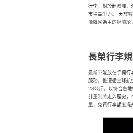
行李，對於赴歐洲、
市場競爭力。 ★旅客
飛韓國為主的經濟艙
長榮行李規
最新不能放在手提行
服務，惟遵循全球航
23公斤，以符合各
計重制將走入歷史，
量，免費行李額度提升