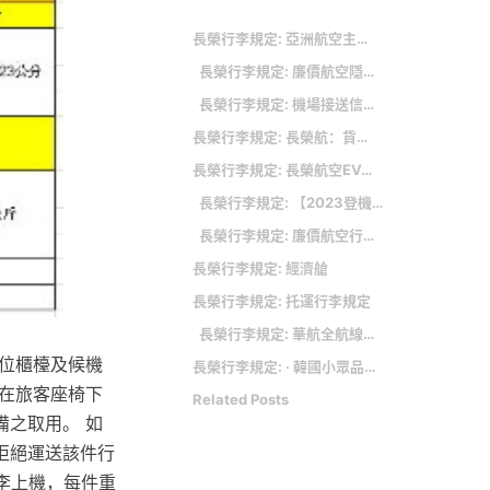
長榮行李規定: 亞洲航空主要航線介紹
長榮行李規定: 廉價航空隱形花費有哪些
長榮行李規定: 機場接送信用卡推薦！信用卡、銀行專屬優惠整理都在這！
長榮行李規定: 長榮航：貨運前景看旺 期盼政府儘速開放客運中轉業務
長榮行李規定: 長榮航空EVA AIRLINESNES
長榮行李規定: 【2023登機注意事項】台灣海關禁止出入關物品 各國海關違禁品 不能攜帶上飛機物品清單
長榮行李規定: 廉價航空行李托運規定
長榮行李規定: 經濟艙
長榮行李規定: 托運行李規定
長榮行李規定: 華航全航線行李8/2改計件制 免費託運行李額度提高
位櫃檯及候機
長榮行李規定: ‧ 韓國小眾品牌雲朵包推薦 孝淵同款超Q、Fiori Fleurir像大顆棉花糖
置在旅客座椅下
Related Posts
之取用。 如
拒絕運送該件行
李上機，每件重