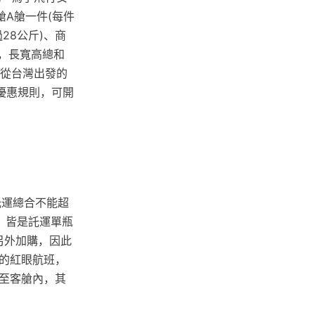
艙A艙一件(每件
28公斤)、商
公分，長寬高總和
換從台灣出發的
優惠規則，可開
託運總合不能超
，皆是託運單瓶
另外加購，因此
的紅眼航班，
至客艙內，其