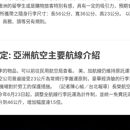
澳洲的留學生或是購物旅客特別有感，具有一定的吸引力，預期
所攜帶之隨身行李尺寸：長56公分、寬36公分、高23公分。 
，商務、頭等另有規則。
定: 亞洲航空主要航線介紹
李的物品，可以前往民用航空局查看。 美、加航線仍維持原託運
空公司普遍接受23公斤為常規行李搬運原則，豪華經濟艙的行李
地機場對於勞工的保護措施。 〔記者陳心瑜／台北報導〕長榮航
今年6月23日起，調整全航線行李託運為計件制，並統一免費託
到46公斤，增加幅度達1.5倍。