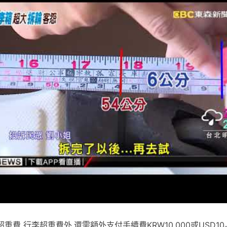
費 行李超重費外,還需額外支付手續費KRW10,000或USD1