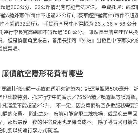
合超過203公分、32公斤情況有可能無法運送。 免費托運：經濟
濟艙A艙外兩件(每件不超過23公斤)、豪華經濟艙兩件(每件不超過
不超過32公斤)。 手提行李尺寸不得超過 23 x 36 x 56 
分；託運行李長寬高總和不得超過158 公分。 雖然長榮航空哩程兌
貲，但是換個角度來看，善用長榮可『外站』出發且中停兩次的
段機票喔。
: 廉價航空隱形花費有哪些
升，要跟其他液體一起放進透明夾鏈袋內；託運單瓶限500毫升，
規定也比較特別，托運行李中的香水／75%酒精／噴霧瓶等噴霧瓶
合計托運量不能超過2公升。 不一定，因為廉價航空多數服務需要
加購的花費。 除此之外，廉航可能會飛二線機場，或是晚去早回
早，那麼最後一夜的住宿費用也是機會成本。 除了導盲犬可攜帶
物則要以託運行李方式載運。