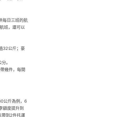
提供每日三班的航
的航班，還可以
過32公斤；豪
公分。
以帶幾件，每間
0公斤為例，6
李額度提升到
以帶到2件托運