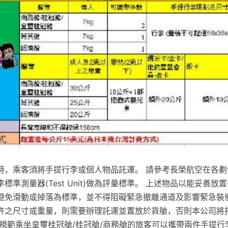
時，乘客須將手提行李或個人物品託運。 請參考長榮航空在各劃
標準測量器(Test Unit)做為評量標準。 上述物品以能妥善放
避免滑動或掉落為標準，並不得阻礙緊急撤離通道及影響緊急裝備
許之尺寸或重量，則需要辦理託運並置放於貨艙，否則本公司將
與規範乘坐皇璽桂冠艙/桂冠艙/商務艙的旅客可以攜帶兩件手提行