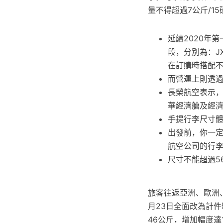
量不得超過7公斤/15
延續2020年
段，分別為：JX
在訂購時搭配
而營運上則透
長榮航空表示，
華經濟艙及經濟
手提行李尺寸體
出發前，你一
航空公司的行
尺寸不能超過56公
旅客往返亞洲、歐洲
月23日全面改為計
46公斤，增加幅度達