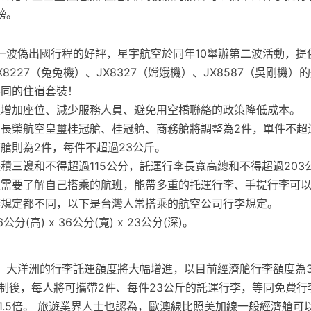
磅。
第一波偽出國行程的好評，星宇航空於同年10舉辦第二波活動，
8227（兔兔機）、JX8327（嫦娥機）、JX8587（吳剛機）
不同的住宿套裝！
過增加座位、減少服務人員、避免用空橋聯絡的政策降低成本。
長榮航空皇璽桂冠艙、桂冠艙、商務艙將調整為2件，單件不超
艙則為2件，每件不超過23公斤。
積三邊和不得超過115公分，託運行李長寬高總和不得超過203
定需要了解自己搭乘的航班，能帶多重的托運行李、手提行李可
李規定都不同，以下是台灣人常搭乘的航空公司行李規定。
分(高) x 36公分(寬) x 23公分(深)。
、大洋洲的行李託運額度將大幅增進，以目前經濟艙行李額度為3
件制後，每人將可攜帶2件、每件23公斤的託運行李，等同免費行
1.5倍。 旅遊業界人士也認為，歐澳線比照美加線一般經濟艙可