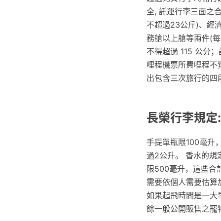
全, 託運行李三面之
不超過23公斤)、經
務艙以上艙等兩件(每件
不得超過 115 公
哩程機票所費哩程不
出包含三次旅行的四
長榮行李規定
手提單瓶限100毫
過2公升。 香水的
限500毫升，這些
需要依個人需要估算
如果起飛時間是一大
餘一般公開販售之寵