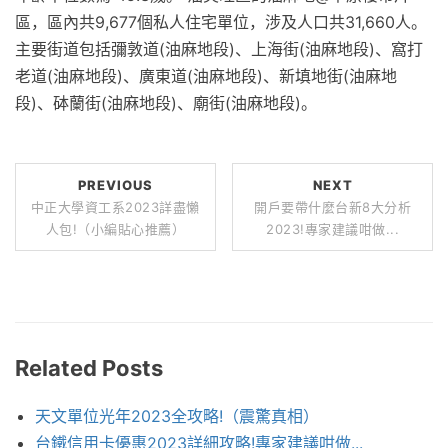
區，區內共9,677個私人住宅單位，涉及人口共31,660人。
主要街道包括彌敦道(油麻地段)、上海街(油麻地段)、窩打
老道(油麻地段)、廣東道(油麻地段)、新填地街(油麻地
段)、砵蘭街(油麻地段)、廟街(油麻地段)。
PREVIOUS
NEXT
中正大學資工系2023詳盡懶
開戶要帶什麼台新8大分析
人包!（小編貼心推薦）
2023!專家建議咁做...
Related Posts
天文單位光年2023全攻略!（震驚真相）
台鐵信用卡優惠2023詳細攻略!專家建議咁做...