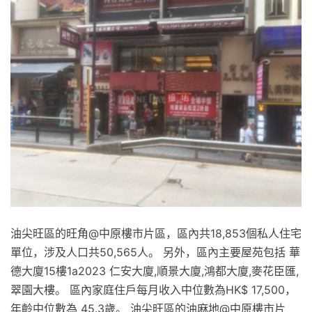
油尖旺區的旺角@中原樓市片區，區內共18,853個私人住宅
單位，涉及人口共50,565人。 另外，區內主要屋苑包括 華
德大廈15樓1a2023 仁安大廈,順景大廈,鴻都大廈,麥花臣匯,
翠園大樓。 區內家庭住戶每月收入中位數為HK$ 17,500，
年齡中位數為 45.3歲。 油尖旺區的油麻地@中原樓市片