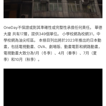
OneDay不保證或對其準確性或完整性承擔任何責任。 華德
大廈 共有17層，提供349個單位。 小學校網為校網31，中
學校網為油尖旺區。 本條目列出將於2023年推出的日本動
畫，包括電視動畫、OVA、劇場版、動畫電影和網路動畫，
電視動畫大致分為1月（冬季）、4月（春季）、7月（夏
季）和10月（秋季）。