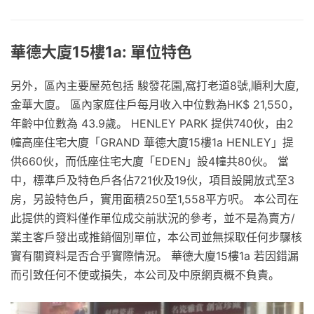
華德大廈15樓1a: 單位特色
另外，區內主要屋苑包括 駿發花園,窩打老道8號,順利大廈,
金華大廈。 區內家庭住戶每月收入中位數為HK$ 21,550，
年齡中位數為 43.9歲。 HENLEY PARK 提供740伙，由2
幢高座住宅大廈「GRAND 華德大廈15樓1a HENLEY」提
供660伙，而低座住宅大廈「EDEN」設4幢共80伙。 當
中，標準戶及特色戶各佔721伙及19伙，項目設開放式至3
房，另設特色戶，實用面積250至1,558平方呎。 本公司在
此提供的資料僅作單位成交前狀況的參考，並不是為賣方/
業主客戶發出或推銷個別單位，本公司並無採取任何步驟核
實有關資料是否合乎實際情況。 華德大廈15樓1a 若因錯漏
而引致任何不便或損失，本公司及中原網頁概不負責。