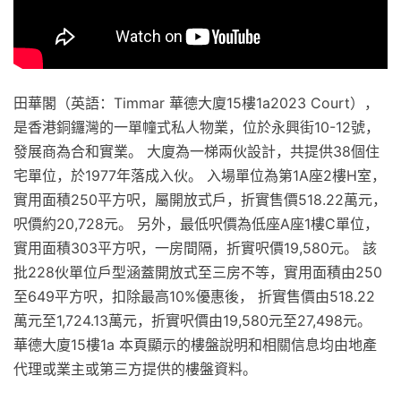
田華閣（英語：Timmar 華德大廈15樓1a2023 Court），
是香港銅鑼灣的一單幢式私人物業，位於永興街10-12號，
發展商為合和實業。 大廈為一梯兩伙設計，共提供38個住
宅單位，於1977年落成入伙。 入場單位為第1A座2樓H室，
實用面積250平方呎，屬開放式戶，折實售價518.22萬元，
呎價約20,728元。 另外，最低呎價為低座A座1樓C單位，
實用面積303平方呎，一房間隔，折實呎價19,580元。 該
批228伙單位戶型涵蓋開放式至三房不等，實用面積由250
至649平方呎，扣除最高10%優惠後， 折實售價由518.22
萬元至1,724.13萬元，折實呎價由19,580元至27,498元。
華德大廈15樓1a 本頁顯示的樓盤說明和相關信息均由地產
代理或業主或第三方提供的樓盤資料。