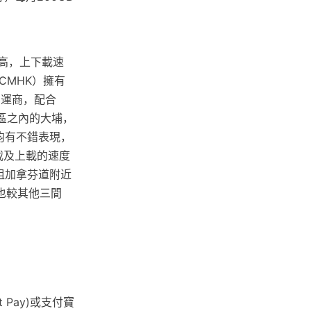
較高，上下載速
CMHK）擁有
絡營運商，配合
限制區之內的大埔，
度均有不錯表現，
下載及上載的速度
尖沙咀加拿芬道附近
度也較其他三間
Pay)或支付寶