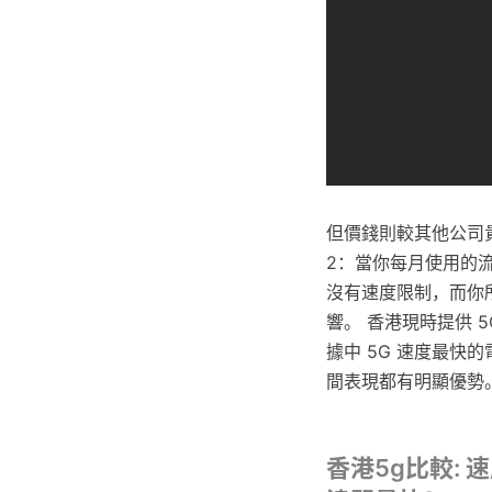
但價錢則較其他公司
2：當你每月使用的
沒有速度限制，而你
響。 香港現時提供 5G
據中 5G 速度最快的
間表現都有明顯優勢
香港5g比較: 