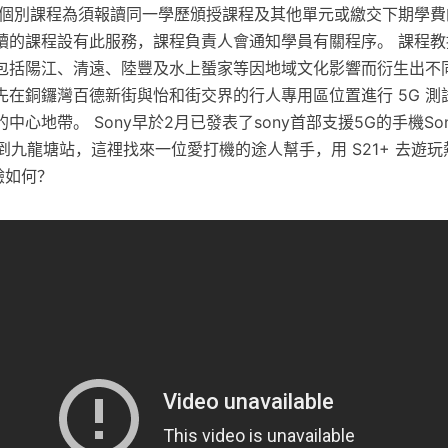
付學費。 個別課程為須報讀同一學歷頒授課程及其他單元或繳交下期學
讀的課程設有此服務，課程負責人會通知學員有關程序。 課程教
包括陽江、清遠、陸豐及水上蜑家等因地域文化影響而衍生出不
先在銅鑼灣百德新街與怡和街交界的行人專用區位置進行 5G 測
心地帶。 Sony早於2月已發表了sony首部支援5G的手機Sony 
跟著去到九龍塘站，這𥚃找來一位愛打機的途人幫手，用 S21+ 去
驗如何？