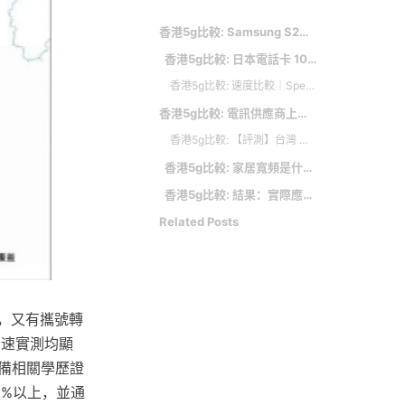
香港5g比較: Samsung S22 Ultra 速度最快
香港5g比較: 日本電話卡 10. 中國移動
香港5g比較: 速度比較｜SpeedTest公布香港測試數據 CMHK、3、csl邊間最快？
香港5g比較: 電訊供應商上台計劃特點
香港5g比較: 【評測】台灣 電話卡 – HK Mobile $69 6GB 旅遊儲值8 天，速度達 45.8Mbps
香港5g比較: 家居寬頻是什麼？
香港5g比較: 結果：實際應用 3HK / CMHK 最佳
Related Posts
據，又有攜號轉
網速實測均顯
帶備相關學歷證
0%以上，並通