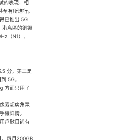
測試的表現，相
甚至有所進行。
已推出 5G
是：港島區的銅鑼
Hz（N1）、
6.5 分，第三是
用到 5G。
ding 方面只用了
0萬像素超廣角電
睇手機詳情。
G 用戶數目尚有
，每月200GB