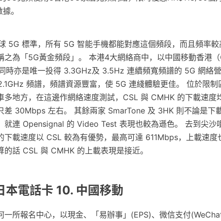
數據。
是全球 5G 標準，所有 5G 智能手機都能對應這個頻段，而且頻率
之為「5G黃金頻段」。 本港4大網絡商中，以中國移動香港（
，同時亦是唯一投得 3.3GHz及 3.5Hz 連續頻寬頻譜的 5G 網
的 2.1GHz 頻譜，頻譜資源豐富，使 5G 連綫體驗更佳。 位於
多地方，在這邊作網絡速度測試，CSL 與 CMHK 的下載速
 30Mbps 左右。 其餘兩家 SmarTone 及 3HK 則不論是
 Opensignal 的 Video Test 表現也較為遜色。 去到
下載速度以 CSL 較為有優勢，最高可達 611Mbps，上載速
話 CSL 與 CMHK 的上載表現是接近。
日本電話卡 10. 中國移動
所報名中心，以現金、「易辦事」(EPS)、微信支付(WeChat 