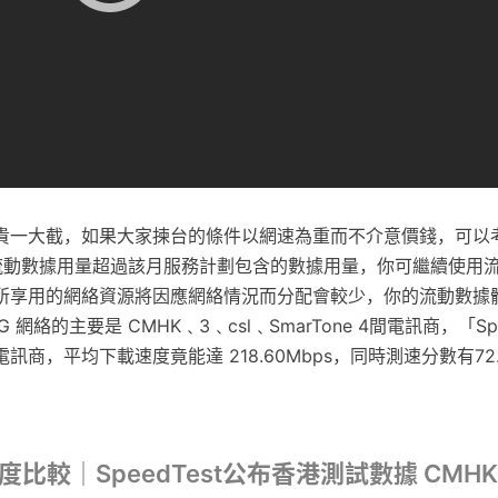
貴一大截，如果大家揀台的條件以網速為重而不介意價錢，可以考
流動數據用量超過該月服務計劃包含的數據用量，你可繼續使用
所享用的網絡資源將因應網絡情況而分配會較少，你的流動數據
 網絡的主要是 CMHK﹑3﹑csl﹑SmarTone 4間電訊商，「Spe
電訊商，平均下載速度竟能達 218.60Mbps，同時測速分數有72
。
速度比較｜SpeedTest公布香港測試數據 CMHK