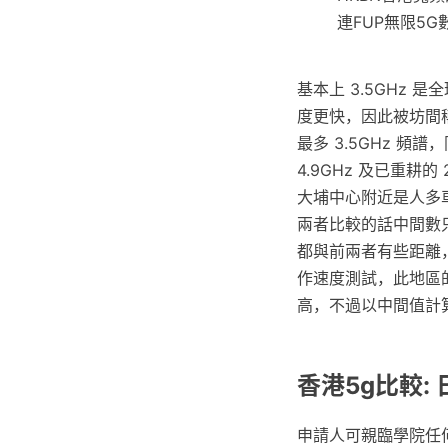
連FUP無限5G
基本上 3.5GHz 
度更快，因此被坊間稱
最多 3.5GHz 頻譜
4.9GHz 及已重耕
大埔中心附近是人多車
兩者比較的話中間數只差
都與前兩者有些距離，就連
作速度測試，此地區的
高，不過以中間值計算的
香港5g比較: 
申請人可親臨學院任何一