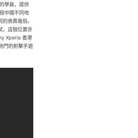
費的學員，提供
授中國不同地
同的喪葬風俗。
試，這個位置亦
Xperia 香港
遊玩熱門的射擊手遊