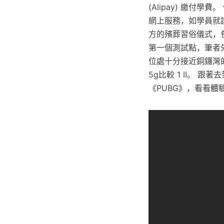
(Alipay) 繳
網上服務，如學員就
方的殯葬習俗儀式，
第一個測試點，筆者
位處十分接近銅鑼灣的中
5g比較 1 II。 
《PUBG》，看看體