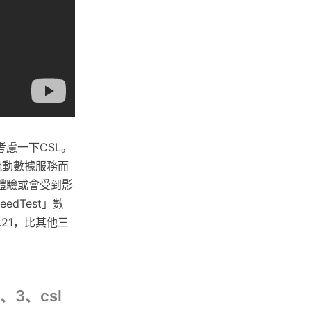
慮一下CSL。
流動數據服務而
體驗或會受到影
edTest」數
.21，比其他三
、3、csl