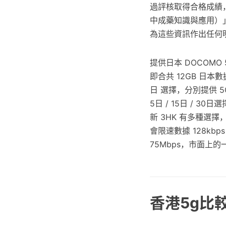
過評核取得合格成績
中成藥知識與應用）
為這些資訊作出任何
提供日本 DOCOMO
即合共 12GB 日本數據
日 選擇，分別提供 5
5日 / 15日 / 30
新 3HK 有多種選擇，提
會限速數據 128kbp
75Mbps，市面上
香港5g比較: