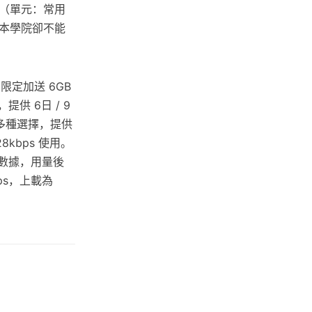
（單元：常用
本學院卻不能
限定加送 6GB
提供 6日 / 9
有多種選擇，提供
28kbps 使用。
GB 數據，用量後
bps，上載為