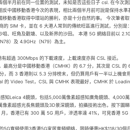
個半月前在同一位置的測試，未知是否這些日子 csl. 在今次
相反中國移動香港今次的表現，相比兩個半月前可說是保持水準
國移動香港取得中環站的勝利，亦是十分自然的事。 今次筆者取得
絡商的 SIM 卡，並在 6 大港人常到的傳統旺區進行測試，分別
咀、旺角及觀塘、以及新界的沙田。 本港 5G 網絡目前以 2.1G
z（N78）及 4.9GHz（N79）為主。
地有超過 300Mbps 的下載速度，上載速度亦與 CSL 接近。
計，最高分是中國移動香港（CMHK）的 6.7 分，其次是 CSL 的 
5.8 分，而 3 香港則以 5.3 分排榜末，但仍算用戶有一半以上機會
nal 的 Video Test，CSL 與 CMHK 表現最好，CMHK 於 Loa
知Leica 4鏡頭，包括5,000萬像素超感知廣角鏡頭、4,00
00萬像素超感光長焦鏡頭及3D景深鏡頭，拍攝技術出色，按下圖
 1 月，香港已有 300 萬 5G 用戶，滲透率達 41%，可見香港 5
的5G寬頻使用3香港5G家居寬頻網絡，限時優惠HK$118/30個月