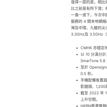
值得一提的是，相比兩
比之前是有所下滑；
一進一退下，今次中
服務的 4 間本地網
灣及中環、九龍的尖沙
3.3GHz及 3.5GH
CMHK 亦穩定
以 10 分滿分
SmarTone 
至於 Opensig
0.5 秒。
手機配備後置超感
影鏡頭、1,2
截至 2022 年
上升空間。
HKBN香港寬頻