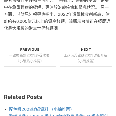
齡者保持自主性和生活能力。 相對地，醫療的使命則是集
中在急重難症的緩解，專注於治療疾病和緊急狀況。 另一
方面，《財訊》報導也指出，2022年遺贈稅收創新高，估
計約有6,000億元以上的資產移轉，這顯示台灣正在經歷近
代最大規模的財富世代移轉潮。
PREVIOUS
NEXT
一銀換新鈔2023必看攻略!
工商憑證密碼2023詳細介紹!
（小編貼心推薦）
（小編推薦）
Related Posts
配色網2023詳細資料!（小編推薦）