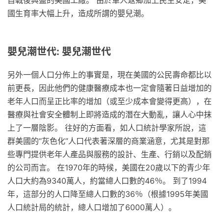
國生育率大幅上升，造成所謂的嬰兒潮。
嬰兒潮世代: 嬰兒潮世代
另外一個人口分佈上的事實是，現在美國的公民壽命都比以
前更長，因此他們的健康醫療成本也一定會隨著日益增加的
老年人口而呈正比率的增加（或至少成本會變得更高），在
醫療與社會安全體制上即將造成的潛在大動亂，讓人心中抹
上了一層陰影。 往好的方面看，如人口統計學家所說，這
群美國的“灰色化”人口代表著深層的商業涵意，尤其是對那
些專門提供老年人產品與服務的設計、生產、行銷以及配銷
的公司而言。 在1970年的時候，美國在20歲以下的青少年
人口大約為9340萬人，約當總人口數的46％。 到了1994
年，這部分的人口降至總人口數的36％（根據1995年美國
人口統計局的統計，總人口增加了6000萬人）。