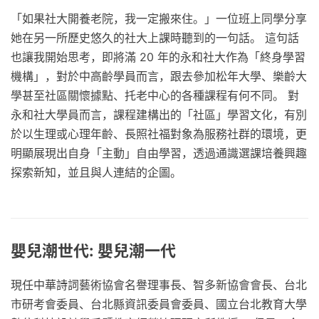
「如果社大開養老院，我一定搬來住。」一位班上同學分享
她在另一所歷史悠久的社大上課時聽到的一句話。 這句話
也讓我開始思考，即將滿 20 年的永和社大作為「終身學習
機構」，對於中高齡學員而言，跟去參加松年大學、樂齡大
學甚至社區關懷據點、托老中心的各種課程有何不同。 對
永和社大學員而言，課程建構出的「社區」學習文化，有別
於以生理或心理年齡、長照社福對象為服務社群的環境，更
明顯展現出自身「主動」自由學習，透過通識選課培養興趣
探索新知，並且與人連結的企圖。
嬰兒潮世代: 嬰兒潮一代
現任中華詩詞藝術協會名譽理事長、智多新協會會長、台北
市研考會委員、台北縣資訊委員會委員、國立台北教育大學