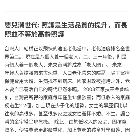
嬰兒潮世代: 照護是生活品質的提升，而長
照並不等於高齡照護
台灣人口結構正以飛快的速度老化當中，老化速度排名全世
界第二。 現在是八個人養一個老人，二、三十年後，則是
兩個人養一個老人，未來台灣將成為「老人國」。 未來，
年輕人負擔將愈來愈沈重，人口老化帶來的隱憂，除了醫療
保健費用大增、生病找不到病床、國家財政被拖垮之外，老
人要自已養活自已的時代已然來臨。 2003年家扶基金會統
計，台灣高所得的家庭每年僅生1.1個孩童；而低收入的家庭
反道生2.2個，加上現在少子化的趨勢，女生的學歷都比以
往來的高很多，甚至很多家庭或女性選擇不婚、不生，讓台
灣的金字塔呈現危機。 除此，由於低收入的家庭，因孩童
眾多，使得貧窮更趨嚴重化，加上貧窮的孩童升學很難，因