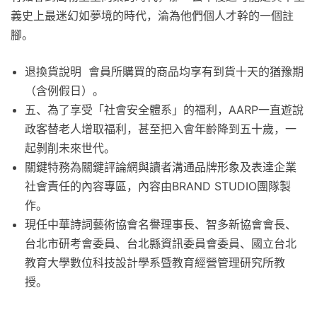
義史上最迷幻如夢境的時代，淪為他們個人才幹的一個註
腳。
退換貨說明 會員所購買的商品均享有到貨十天的猶豫期
（含例假日）。
五、為了享受「社會安全體系」的福利，AARP一直遊說
政客替老人增取福利，甚至把入會年齡降到五十歲，一
起剝削未來世代。
關鍵特務為關鍵評論網與讀者溝通品牌形象及表達企業
社會責任的內容專區，內容由BRAND STUDIO團隊製
作。
現任中華詩詞藝術協會名譽理事長、智多新協會會長、
台北市研考會委員、台北縣資訊委員會委員、國立台北
教育大學數位科技設計學系暨教育經營管理研究所教
授。