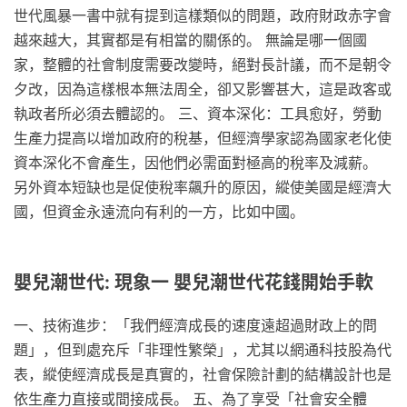
世代風暴一書中就有提到這樣類似的問題，政府財政赤字會
越來越大，其實都是有相當的關係的。 無論是哪一個國
家，整體的社會制度需要改變時，絕對長計議，而不是朝令
夕改，因為這樣根本無法周全，卻又影響甚大，這是政客或
執政者所必須去體認的。 三、資本深化：工具愈好，勞動
生產力提高以增加政府的稅基，但經濟學家認為國家老化使
資本深化不會產生，因他們必需面對極高的稅率及減薪。
另外資本短缺也是促使稅率飆升的原因，縱使美國是經濟大
國，但資金永遠流向有利的一方，比如中國。
嬰兒潮世代: 現象一 嬰兒潮世代花錢開始手軟
一、技術進步：「我們經濟成長的速度遠超過財政上的問
題」，但到處充斥「非理性繁榮」，尤其以網通科技股為代
表，縱使經濟成長是真實的，社會保險計劃的結構設計也是
依生產力直接或間接成長。 五、為了享受「社會安全體