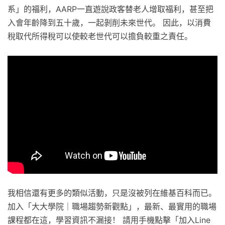
系」的福利，AARP一直遊說政客替老人增取福利，甚至把
入會年齡降到五十歲，一起剝削未來世代。 因此，以消費
稅取代所得稅可以使較老世代可以擔負較重之責任。
我相信還有更多的類似活動，只是沒被列在維基百科而已。
加入「大大學院｜職場趨勢新觀點」，最新、最實用的職場
課程都在這，學習資訊不漏接！ 請用手機點擊「加入Line