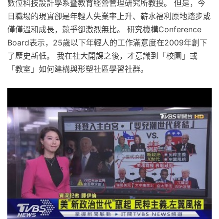
數位科技設計學系暨教育經營管理研究所教授。 但是，今
日職場的現實卻是年輕人失業率上升、薪水福利原地踏步或
僅僅溫和成長，競爭卻激烈無比。 研究機構Conference
Board表示，25歲以下年輕人的工作滿意度在2009年創下
了歷史新低。 我在社大開課之後，才意識到「校園」或
「教室」如何建構與形塑社區學習社群。