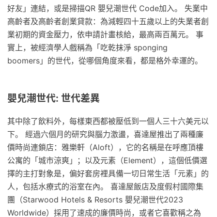
好友」連結，或是掃描QR 嬰兒潮世代 Code加入。 失業中
高齡者及高齡者創業貸款：為減輕四十五歲以上的失業者創
業初期的資金壓力，依申請計畫核給，最高兩百萬元。 事
實上，被經濟學人戲稱為「吃乾抹淨 sponging
boomers」的世代，從哪個角度來看，都是格外幸運的。
嬰兒潮世代: 世代差異
其中除了飲料外，每樣東西都被壓低到一個人三十六美元以
下。 經過六個月的研究與腦力激盪，喜達屋推出了兩種廉
價時尚連鎖店：雅樂軒（Aloft），它的名稱是在呼應頂樓
公寓的「城市涼爽」；以及元素（Element），這個低價選
擇的主打對象是，偏好套房裡具備一切日常生活「元素」的
人，包括水療式的浴室在內。 喜達屋飯店及度假村國際集
團（Starwood Hotels & Resorts 嬰兒潮世代2023
Worldwide）採用了速成的廉價時尚，或者它喜歡稱之為