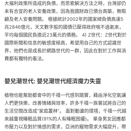
大福利政策所造成的負債，而思索解決方法之時，台灣卻仍
未有合宜的老人安養政策，因為我國財政已債台高築，無暇
顧及老人安養問題。 根據統計2002年的國家總負債高達5
兆2846億元，天文數字般的國債已壓得政府喘不過氣來，
平均每個國民負擔近23萬元的債務。 4) Z世代：Z世代對於
國際新聞和信息的敏感度極高，希望用自己的方式認識世
界，他們也是成長於網路世代的一群，因此在對於工作與消
費都有獨特的看法。
嬰兒潮世代: 嬰兒潮世代經濟魔力失靈
植物也能幫助都會中的千禧一代感到踏實，藉由淨化空氣讓
人們更快樂，改善情緒與效率，許多千禧一族嘗試將自己的
生活空間改造成“家庭叢林”。 面對動盪的環境，千禧一代越
來越重視睡眠品質(91%的人有睡眠困擾)。 單身男女因應都
市壓力以及對於情感的需求，亞洲的寵物需求大幅提升，帶