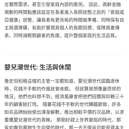
合實際需求，甚至引發家庭內部的衝突。 因此，高齡金融
規劃的時間點應該設定在長者進入長照狀態之前的「衰弱或
亞健康」狀態，讓長者有更充裕的時間做準備，同時保有自
主與選擇權，有助於實現其個人的長期目標，保障資產傳
承，同時減輕照顧者的負擔，提升整個家庭的生活品質。
嬰兒潮世代: 生活與休閒
像史坦柏格這樣的主管一定都知道，嬰兒潮世代屆臨退休
時，花錢不手軟的作風就會收斂。 但就算是想像最悲慘的
情況，他們也料想不到，經濟風暴會把他們招攬與仰賴三十
年的顧客給打垮。 隨著花錢不手軟的世代轉趨節儉，許多
知名品牌紛紛使出渾身解數，推出相較平價的次品牌，以求
重獲嬰兒潮世代的青睞。 那剛好趕上世界變局的時代，那
有如春到萬物生生向榮的時代，那一去不復返可能是資本主