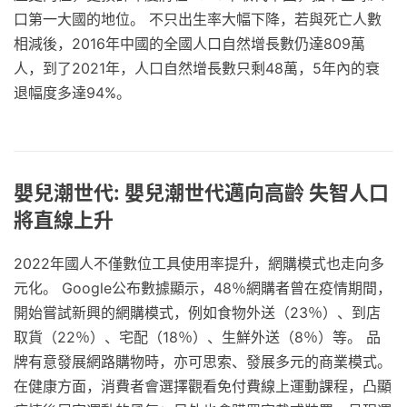
口第一大國的地位。 不只出生率大幅下降，若與死亡人數
相減後，2016年中國的全國人口自然增長數仍達809萬
人，到了2021年，人口自然增長數只剩48萬，5年內的衰
退幅度多達94%。
嬰兒潮世代: 嬰兒潮世代邁向高齡 失智人口
將直線上升
2022年國人不僅數位工具使用率提升，網購模式也走向多
元化。 Google公布數據顯示，48％網購者曾在疫情期間，
開始嘗試新興的網購模式，例如食物外送（23％）、到店
取貨（22％）、宅配（18％）、生鮮外送（8％）等。 品
牌有意發展網路購物時，亦可思索、發展多元的商業模式。
在健康方面，消費者會選擇觀看免付費線上運動課程，凸顯