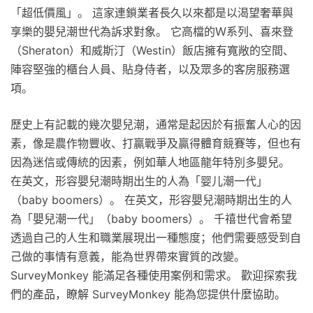
「超低價風」。 這家連鎖業者長久以來都是以渴望奢華與
享樂的嬰兒潮世代為訴求對象。 它高檔的Ｗ系列、喜來登
（Sheraton）和威斯汀（Westin）飯店擁有寬敞的空間、
陣容堅強的櫃台人員、貼身侍者，以及眾多的客房服務選
項。
歷史上有記載的幾次嬰兒潮，通常是起因於有振奮人心的因
素，像是農作物豐收、打贏戰爭及贏得體育競賽等，但也有
因為迷信或傳統的因素，例如華人地區龍年特別多嬰兒。
在英文，形容嬰兒潮時期出生的人為「婴儿潮一代」
（baby boomers）。 在英文，形容嬰兒潮時期出生的人
為「嬰兒潮一代」（baby boomers）。 千禧世代會希望
透過自己的人生和職業展現出一種態度；他們需要感受到自
己做的事情有意義，能為世界帶來實質的改變。
SurveyMonkey 能滿足各種使用案例和需求。 歡迎探索我
們的產品，瞭解 SurveyMonkey 能為您提供什麼協助。