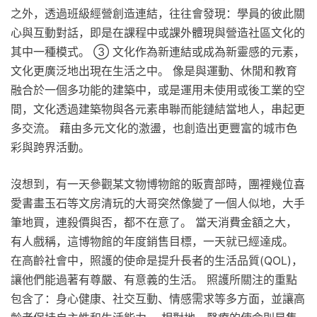
之外，透過班級經營創造連結，往往會發現：學員的彼此關
心與互動對話，即是在課程中或課外體現與營造社區文化的
其中一種模式。 ③ 文化作為新連結或成為新靈感的元素，
文化更廣泛地出現在生活之中。 像是與運動、休閒和教育
融合於一個多功能的建築中，或是運用未使用或後工業的空
間，文化透過建築物與各元素串聯而能鏈結當地人，串起更
多交流。 藉由多元文化的激盪，也創造出更豐富的城市色
彩與跨界活動。
沒想到，有一天參觀某文物博物館的販賣部時，團裡幾位喜
愛書畫玉石等文房清玩的大哥突然像變了一個人似地，大手
筆地買，連殺價與否，都不在意了。 當天消費金額之大，
有人戲稱，這博物館的年度銷售目標，一天就已經達成。
在高齡社會中，照護的使命是提升長者的生活品質(QOL)，
讓他們能過著有尊嚴、有意義的生活。 照護所關注的重點
包含了：身心健康、社交互動、情感需求等多方面，並讓高