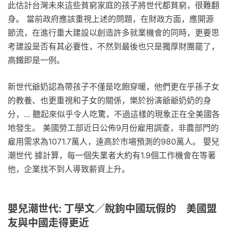
此估計台灣未來這些貧窮家庭的孩子將世代都貧窮，很難翻
身。 當前政府應該重視上述的問題，在財政方面，應開源
節流，在進行重大建設以創造許多就業機會的同時，更要思
考建設是否有其必要性，不然到最後也只是獨厚財團罷了，
高鐵即是一例。
新世代爺奶認為帶孩子不僅是吃飽穿暖，他們更在乎孫子女
的教養、也更重視和子女的關係，樂於扮演爺爺奶奶的身
分，... 聽起來似乎令人吃驚，不過這樣的現象正在全美國各
地發生。 美國勞工部近日公佈9月份雇用調查，非農部門的
雇用需求為1071.7萬人，遠高於市場預測的980萬人。 嬰兒
潮世代 據計算，每一個失業者大約有1.9個工作機會在等著
他，企業找不到人導致薪資上升。
嬰兒潮世代: 丁學文／脫鉤中國玩假的 美國盟
友與中國走得更近