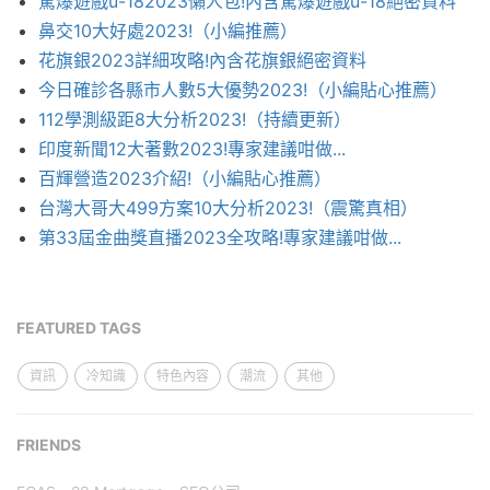
驚爆遊戲u-182023懶人包!內含驚爆遊戲u-18絕密資料
鼻交10大好處2023!（小編推薦）
花旗銀2023詳細攻略!內含花旗銀絕密資料
今日確診各縣市人數5大優勢2023!（小編貼心推薦）
112學測級距8大分析2023!（持續更新）
印度新聞12大著數2023!專家建議咁做...
百輝營造2023介紹!（小編貼心推薦）
台灣大哥大499方案10大分析2023!（震驚真相）
第33屆金曲獎直播2023全攻略!專家建議咁做...
FEATURED TAGS
資訊
冷知識
特色內容
潮流
其他
FRIENDS