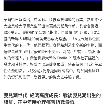
華爾街日報指出，在金融、科技與管理顧問行業，當地不少
大企業給大學畢業生開出10萬美元起跳年薪，約合台幣近
300萬元。 諮詢顧問公司也指出，自疫情流行以來，20幾
歲的新鮮人1年賺10萬美元已成為常態。 「α世代是數位原
生世代的下一代，他們藉著自身經驗創造出全新的事物，而
這也造就出α世代這群完全不受人、時間、空間、地點所限
制的年輕人。」喬治梅森大學的Thalia R. 現今社群媒體的
發達和其特性，導致同溫層效應嚴重，使得每個世代的差異
性逐漸明顯。 以及讓我們身處同溫層當中，對於同溫層以
外的資訊和族群，變得更少的機會去接觸了解。
嬰兒潮世代: 經濟高度成長：戰後嬰兒潮出生的
族群，在中年時心理痛苦指數最低