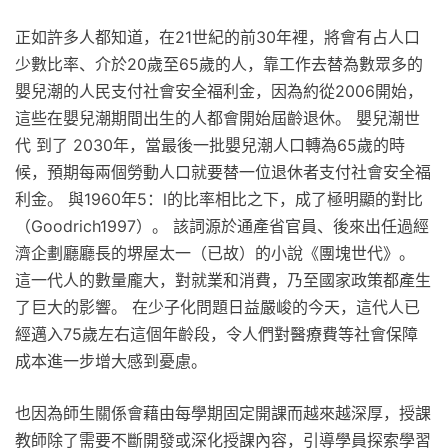
正如許多人都知道，在21世紀的前30年裡，將會有占人口
少數比率、介於20歲至65歲的人，靠工作去替為數眾多的
嬰兒潮的人民支付社會安全福利金，因為約從2006開始，
這些在嬰兒潮期間出生的人都會開始屆齡退休。 嬰兒潮世
代 到了 2030年，當最後一批嬰兒潮人口轉為65歲的時
候，預期每兩個勞動人口就要替一位退休者支付社會安全福
利金。 與1960年5：l的比率相比之下，成了極明顯的對比
（Goodrich1997）。 該詞源於通產省官員、後來出任過經
濟企劃廳廳長的堺屋太一（已故）的小說《團塊世代》。
這一代人的數量龐大，對就業和消費，乃至國家政策都產生
了巨大的影響。 在少子化問題日益嚴峻的今天，這代人已
經邁入75歲左右這個年齡段，令人們對醫療費等社會保障
成本進一步增大感到憂慮。
也因為師生關係會藉由每學期固定開課而越來越深厚，授課
教師除了需要不斷開發或深化授課內容，引導學員探索學習