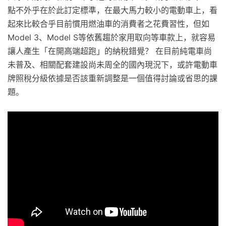
點不外乎在於此訂定標準，在最大馬力較小的電動車上，看
起來比較合乎目前慣用燃油車的消費者之花費習性，但如
Model 3、Model S等依舊趨於家用取向等車款上，就容易
讓人產生「在開高端超跑」的納稅錯覺？ 在目前純電車尚
未普及、相關配套建設尚未周全的國內現況下，或許電動車
牌照稅分級依據是否該重新調整是一個值得討論或省思的課
題。