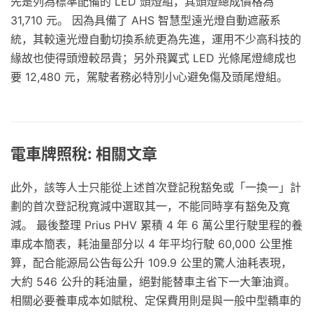
先是列為標準配備的 LED 頭燈組，其頭燈總成價格為
31,710 元。 因為具備了 AHS 智慧型遠光燈自動遮蔽系
統，其較遠光燈自動切換系統更為先進，運用不少高科技的
緣故也使得頭燈較昂貴；另外飛翼式 LED 光條尾燈總成也
要 12,480 元，駕駛者務必特別小心避免傷及頭尾燈組。
電車牌照稅: 相關文章
此外，該等人士只能從上述首次登記稅豁免或「一換一」計
劃的首次登記稅寬減中選取其一，不能同時享有豁免及寬
減。 最後整理 Prius PHV 累積 4 年 6 萬公里行駛里程的養
車成本簡表，耗油量部分以 4 年平均行駛 60,000 公里推
算，配合能源局公告每公升 109.9 公里的驚人油耗表現，
大約 546 公升的耗油量，絕對能替車主省下一大筆油資。
相關必要養車成本如賦稅、定保費用則是與一般中型轎車的