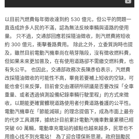
以目前汽燃費每年徵收達到約 530 億元，但公平的問題一
直造成許多人民的不滿，認為無法反映車輛與道路的使用
量。 只不過，交通部回應若採隨油徵收，則汽燃費將短收
約 300 億元，衝擊養路費用。 除此之外，立委質詢時也提
及，雖然目前電動汽機車尚在萌芽階段，沒有徵收燃料費，
但如果未來更加普及，在有使用道路卻不需繳交燃料費，也
有失公平。 也因此，交通部政務次長陳彥伯表示，汽燃費
改採隨油徵收的可能性不高，畢竟若要補上短收的空缺，可
能也會引來反彈，目前會交由運研所研議是否要改採「全車
重量、或者透過偵測設備紀錄車輛行駛里程」的方式來徵
收，以期能更確實體現道路使用者付費道路養護的公平性。
電動汽機車在「節能減碳」的理念提倡下，成為市面上最夯
的代步工具選擇，據統計目前累計電動汽機車數量累積已經
突破 60 萬輛，電動車充電站的據點也越來越多，民眾也不
用擔心找不到充電站！ 為了迎合環保新思潮，政府鼓勵民