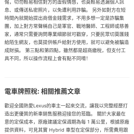
惕，切勿輕易相信對方的虛假情感，也莫輕易透漏個人訊
息、或傳送私密照片，以免遭利用詐騙。 另外如對方在短
時間內就開始提出商借金錢需求，不用多想一定是詐騙集
團，加上對方常聲稱自己是軍官、戰地醫師、工程師或慈善
家，通常只需要詢問專業細節就可戳穿，只要民眾切莫匯錢
給陌生網友，也莫提供帳戶給對方使用，就可以避免被騙造
成財損。 第三點和第四點，雖然都是超商繳稅，但支付工
具不同，所以操作流程上會有點不同唷！
電車牌照稅: 相關推薦文章
歡迎全國熱愛Lexus的車主一起來交流，讓我以完整經歷打
造出更優質的新車銷售服務迎接您的蒞臨。 關於大家最在
意的定保成本，原廠建議定保週期為每 1 萬公里，根據原廠
提供資料，可見其實 Hybrid 車型在定保部分，所需費用跟