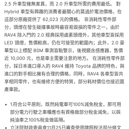
2.5 升車型幾無差異，而 2.0 升車型所需的費用最低。 對
Hybrid 車型有興趣的消費者最關心的莫過於電池價格，在
這部分原廠提供了 62,023 元的價格。 非消耗性零件部
分，頭燈在發生碰撞事故時最容易毀損的零件之一，由於
RAV4 除入門的 2.0 經典採用鹵素頭燈外，其他車型皆採用
LED 頭燈，售價較高，仍在可接受的範圍內；此外，2.0 豪
華型以上標配 BSM 車測盲點警示，後視鏡含感應器，售價
近 10,000 元，也是車主需要注意的地方。 在消耗性零件部
分，採日本進口導入的 RAV4 維持 Toyota 品牌的特色，與
進口的對手相比擁有合理的價格，同時，RAV4 各車型皆共
享相同零件，也有維修方便的特質，部分耗材價位也接近國
產車款。
1.符合公平原則，既然純電車可100%減免稅金，那可用
部分電力行駛之車種應也有資格做部分稅金減免，以與
純油車之100%稅金做區隔。
立法院財政委員會11月25日審查使用牌照稅法部分條文