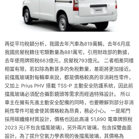
再從平均稅額分析，我國去年汽車為819萬輛，去年6月底
我國房屋稅籍住宅類數量為881萬宅，引用財政部的數據，
去年使用牌照稅663億元，房屋稅793億元。 二者相差同樣
相當有限，若扣除為數甚多的免稅數量，差距將更加接近。
前擋風玻璃對每輛車來說，都是價格較高的非消耗性零件，
又加上 Prius PHV 搭載 TSS-P 主動安全防護系統，因此前
擋風玻璃必須配合攝影鏡頭等需求而經過特殊設計。 所以
車主在擁有先進主動安全配備的同時，也要瞭解到部分非消
耗性零件可能會使其價格較為昂貴，務必小心。 一是尾門
採用碳纖維材質設計，價格也因此高達 51,890 電車牌照稅
2023 元(不包含擋風玻璃)，另外兩片玻璃，包含採雙曲面
設計，為了提升空氣力學表現的後擋風玻璃，其價格為