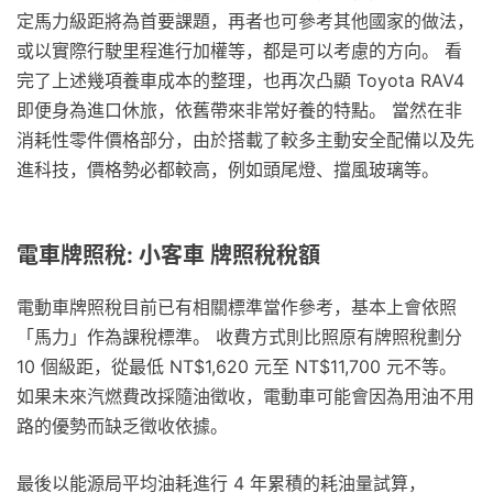
定馬力級距將為首要課題，再者也可參考其他國家的做法，
或以實際行駛里程進行加權等，都是可以考慮的方向。 看
完了上述幾項養車成本的整理，也再次凸顯 Toyota RAV4
即便身為進口休旅，依舊帶來非常好養的特點。 當然在非
消耗性零件價格部分，由於搭載了較多主動安全配備以及先
進科技，價格勢必都較高，例如頭尾燈、擋風玻璃等。
電車牌照稅: 小客車 牌照稅稅額
電動車牌照稅目前已有相關標準當作參考，基本上會依照
「馬力」作為課稅標準。 收費方式則比照原有牌照稅劃分
10 個級距，從最低 NT$1,620 元至 NT$11,700 元不等。
如果未來汽燃費改採隨油徵收，電動車可能會因為用油不用
路的優勢而缺乏徵收依據。
最後以能源局平均油耗進行 4 年累積的耗油量試算，