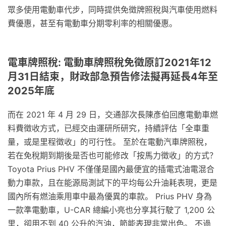
眾多使用電動車代步，同時提供免徵牌照稅與汽車使用燃料
費優惠，甚至有電動車分期零利率的相關優惠。
電車牌照稅: 電動車牌照稅免徵原訂2021年12
月31日結束，財政部急預告修法擬再延長4年至
2025年底
而在 2021 年 4 月 29 日，交通部次長陳彥伯回應電動車燃
料費徵收方式，已經交由運研所研究，持續評估「全車重
量，或是里程徵收」的可行性。 至於在電動汽車牌照稅，
若在免稅期到期後是否也可能修改「按馬力徵收」的方式？
Toyota Prius PHV 不僅僅是國內最便宜的插電式油電混合
動力車款，且在能源局測試下的平均每公升油耗表現，更是
國內所有燃油乘用車中最為優異的車款。 Prius PHV 身為
一款準電動車，U-CAR 總編小亮也分享其行駛了 1,200 公
里，卻用不到 40 公升的汽油，節能表現非常出色。 不過