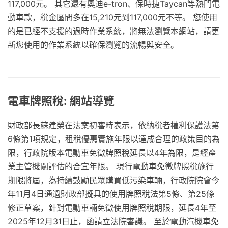
117,000元。 其它還有奧迪e-tron、保時捷Taycan等熱門電
動車款，稅金區間多在15,210元到117,000元不等。 您使用
的是已經不支援的過時作業系統，將無法瀏覽本網站，請更
新您使用的作業系統以確保瀏覽的流暢與安全。
電車牌照稅: 網站導覽
財政部長蘇建榮在法案初審時表示，依納稅者權利保護法第
6條第1項規定，租稅優惠實施年限以達成合理的政策目的為
限，行政院版本電動車免徵牌照稅延長以4年為限，是經產
業主管機關評估的合宜年限。 現行電動車免徵牌照稅施行
期限將屆，為持續鼓勵民眾購買低污染車輛，行政院院會今
年11月4日通過財政部擬具的使用牌照稅法第5條、第25條
修正草案，針對電動車輛免徵使用牌照稅期限，延長4年至
2025年12月31日止，函請立法院審議。 至於電動汽機車免