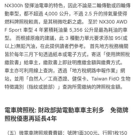
NX300h 發揮油電車的特色，因此不論是二輪傳動或四輪傳
動車型，都不超過 4,000 公升，不過 2.5 升的排氣量使得
燃料牌照稅較高，是其稍微吃虧之處。 至於 NX300 AWD
F Sport 車型 4 年累積耗油量 5,356 公升是最為耗油的車
型。 而根據原廠的建議，此 3 種動力單元要求添加 95(或
以上)無鉛汽油，在此提供讀者們參考。 首先地方稅務機關
皆於每年三月下旬透過紙本或電子方式，寄送「使用牌照稅
繳款書」給車主，繳款書上即註明應繳金額與繳費方式。
車主亦可利用線上查詢，透過「地方稅網路申報作業」網
站，並用「自然人／工商憑證、健保卡、Taiwan FidO 生物
特徵識別（指紋或臉部）」查詢所需繳納的牌照稅金額。
電車牌照稅: 財政部拋電動車車主利多 免徵牌
照稅優惠再延長4年
（五）微電車牌照規費費額：號牌1面300元、行照1枚150