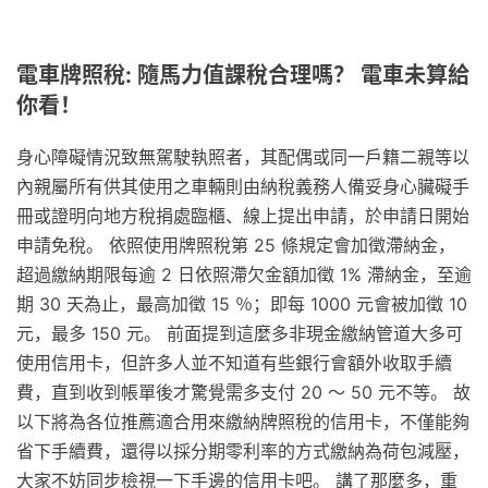
電車牌照稅: 隨馬力值課稅合理嗎？ 電車未算給
你看！
身心障礙情況致無駕駛執照者，其配偶或同一戶籍二親等以
內親屬所有供其使用之車輛則由納稅義務人備妥身心臟礙手
冊或證明向地方稅捐處臨櫃、線上提出申請，於申請日開始
申請免稅。 依照使用牌照稅第 25 條規定會加徵滯納金，
超過繳納期限每逾 2 日依照滯欠金額加徵 1% 滯納金，至逾
期 30 天為止，最高加徵 15 ％；即每 1000 元會被加徵 10
元，最多 150 元。 前面提到這麼多非現金繳納管道大多可
使用信用卡，但許多人並不知道有些銀行會額外收取手續
費，直到收到帳單後才驚覺需多支付 20 ～ 50 元不等。 故
以下將為各位推薦適合用來繳納牌照稅的信用卡，不僅能夠
省下手續費，還得以採分期零利率的方式繳納為荷包減壓，
大家不妨同步檢視一下手邊的信用卡吧。 講了那麼多，重