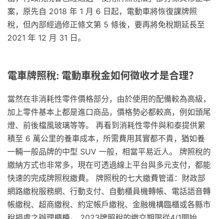
案，原先自 2018 年 1 月 6 日起，電動車將恢復課牌照
稅，但內部經過修正條文第 5 條後，要再將免稅期延長至
2021 年 12 月 31 日。
電車牌照稅: 電動車稅金如何徵收才是合理？
當然在非消耗性零件價格部分，由於使用的配備較為高級，
加上零件基本上都是進口商品，價格勢必都較高，例如頭尾
燈、前後檔風玻璃等等。 再看到消耗性零件與和泰提供累
積至 6 萬公里的養車成本，所需費用其實都不貴，猶如養
一輛一般品牌的中型 SUV 一般，相當平易近人。 牌照稅的
繳納方式也非常多，現在可透過線上平台與多元支付，都能
快速的完成牌照稅繳費。 牌照稅的七大繳費管道：財政部
網路繳稅服務網、行動支付、自動櫃員機轉帳、電話語音轉
帳繳稅、超商繳稅、約定帳戶繳稅、金融機構臨櫃或各縣市
稅捐處之辦理櫃檯。 2023牌照稅的繳交期限從4/1開始，