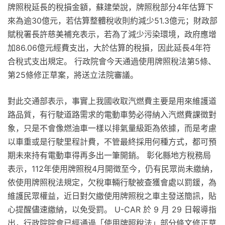
牌照稅延長的稅損金額，蘇建榮說，牌照稅部分4年估算下
來為逾30億元，若估算整體稅收則約減少51.3億元；財政部
賦稅署長許慈美補充表示，若為了減少污染環境，政府應增
加86.06億元經費支出，大於估算的稅損，因此延長4年符
合稅式支出規定。 行政院會今天通過使用牌照稅法第5條、
第25條修正草案，將送立法院審議。
對此交通部表示，事實上我國收取汽燃費主要是用來維護道
路品質，有行駛道路需求的電動車勢必得納入汽燃費課徵對
象，只是不會像燃油車一樣以排氣量級距為依據，而是考慮
以車重或是行駛里程計費，不管最終採用何種方式，都可預
期未來持有電動車得再多出一筆開銷。 彰化縣地方稅務局
表示，112年使用牌照稅4月開徵至今，仍有民眾尚未繳納，
依使用牌照稅法規定，欠稅車輛行駛被查獲會處以罰鍰，為
維護民眾權益，近日對欠繳使用牌照稅之車主發送簡訊，貼
心提醒儘速繳納，以免受罰。 U-CAR 於 9 月 29 日報導指
出，行政院院會已經通過「使用牌照稅法」部分條文修正草