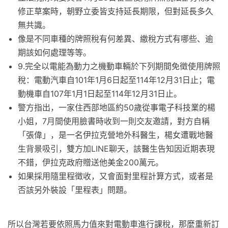
修正草案時，朝野立委皆支持延長期限，但對延長多久
無共識。
像是不同車種的牌照稅有何差異、繳稅方式有哪些、逾
期該如何處理等等。
9.完全以電能為動力之機動車輛於下列期間免徵使用牌照
稅：電動汽車自101年1月6日起至114年12月31日止；電
動機車自107年1月1日起至114年12月31日止。
警方指出，一家住西部地區約50歲從事電子科技業的楊
小姐，7月間使用臉書時收到一則交友邀請，對方自稱
「張偉」，是一名伊拉克營地外科醫生，楊女遭戰地醫
生背景吸引，雙方加LINE聊天，該醫生告知因近期表現
不錯，伊拉克政府贈送他美金200萬元。
如果採用隨里程徵收，又會面對里程計算方式，或者是
否該另外裝設「里程表」問題。
所以台灣若要依照馬力值來對電動車進行課稅，那麼重新訂