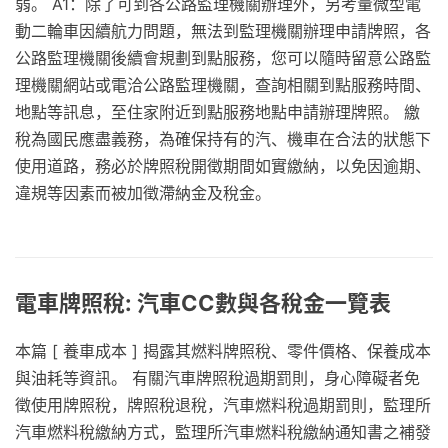
弱。 A1：除了可到各公路監理機關辦理外，另考量微型電
動二輪車因續航力問題，無法到監理機關辦理申請牌照，各
公路監理機關後續會規劃到點服務，您可以隨時留意公路監
理機關網站或電洽公路監理機關，查詢相關到點服務時間、
地點等訊息，至住家附近到點服務地點申請辦理牌照。 繳
稅為國民應盡義務，為確保持有的汽、機車在合法的狀態下
使用道路，務必於牌照稅開徵期間如實繳納，以免因逾期、
違規等因素而被加徵滯納金及稅金。
電車牌照稅: 汽車CC數與各稅金一覽表
本篇 [ 養車成本 ] 揭露其燃料牌照稅、零件價格、保養成本
與油耗等資訊。 有關汽車牌照稅過期罰則，身心障礙者免
徵使用牌照稅，牌照稅退稅，汽車燃料稅過期罰則，監理所
汽車燃料稅繳納方式，監理所汽車燃料稅繳納通知書之補發