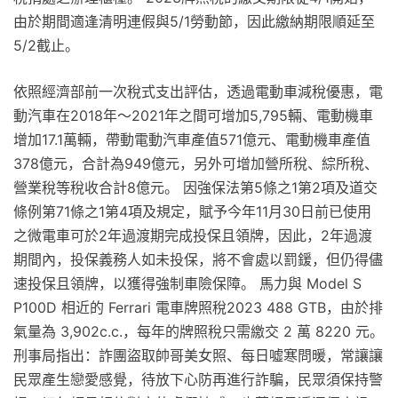
由於期間適逢清明連假與5/1勞動節，因此繳納期限順延至
5/2截止。
依照經濟部前一次稅式支出評估，透過電動車減稅優惠，電
動汽車在2018年～2021年之間可增加5,795輛、電動機車
增加17.1萬輛，帶動電動汽車產值571億元、電動機車產值
378億元，合計為949億元，另外可增加營所稅、綜所稅、
營業稅等稅收合計8億元。 因強保法第5條之1第2項及道交
條例第71條之1第4項及規定，賦予今年11月30日前已使用
之微電車可於2年過渡期完成投保且領牌，因此，2年過渡
期間內，投保義務人如未投保，將不會處以罰鍰，但仍得儘
速投保且領牌，以獲得強制車險保障。 馬力與 Model S
P100D 相近的 Ferrari 電車牌照稅2023 488 GTB，由於排
氣量為 3,902c.c.，每年的牌照稅只需繳交 2 萬 8220 元。
刑事局指出：詐團盜取帥哥美女照、每日噓寒問暖，常讓讓
民眾產生戀愛感覺，待放下心防再進行詐騙，民眾須保持警