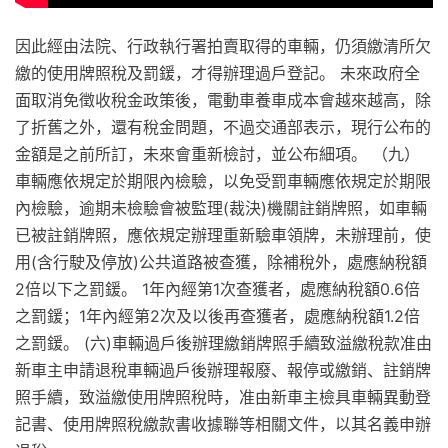
因此經由法院、行政執行署拍賣取得的車輛，仍須繳清所欠
繳的使用牌照稅及罰鍰，才得辦理過戶登記。 未來政府全
面取消免徵收稅金政策後，電動車養車成本會越來越高，除
了折舊之外，還有稅金問題，不過交通部表示，現行公布的
金額是之前所訂，未來會重新檢討，並公布細項。 （九）
車輛應依規定於期限內檢驗，以免受罰車輛應依規定於期限
內檢驗，逾期未檢驗會被監理(裁決)機關註銷牌照，如車輛
已被註銷牌照，應依規定辦理重新驗車領牌，未辦理前，使
用(含行駛及停放)公共道路被查獲，除補稅外，處應納稅額
2倍以下之罰鍰。 1年內經第1次查獲者，處應納稅額0.6倍
之罰鍰；1年內經第2次及以後再查獲者，處應納稅額1.2倍
之罰鍰。 (六)車輛過戶後辦理繳銷牌照手續致溢繳稅款准由
新車主申請退稅車輛過戶後辦理報廢、報停或繳銷、註銷牌
照手續，致溢繳使用牌照稅時，准由新車主檢具車輛異動登
記書、使用牌照稅繳款書收據聯等相關文件，以其名義申辦