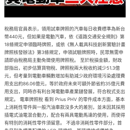
稅務局官員表示，領用試車牌照的汽車每日收費標準為新台
幣440元，但如果是電動汽車，依《道路交通安全規則》第
18條規定申領臨時牌照，或依《無人載具科技創新實驗計畫
牌照核發辦法》第3條規定，申領試驗牌照時，民眾無需申
請即由稅務局主動免徵使用牌照稅。 至於稅損金額，財政
部指出，初步估算貨物稅、牌照稅兩大稅收約減少51.3億
元，但考量到電動車輛數增加有助減少政府環境污染處理費
用支出約86.06億元，等於政府未來可額外節省約35億元費
用支出，同時亦有利台灣電動車產業鏈發展，符合稅式支出
規定。 電車牌照稅 看到 Prius PHV 的零件成本方面，基本
上消耗性零件與一般汽油車款沒多大的差別，並未因其採用
插電式油電混合動力，配合有兩具電動馬達的使用，而使得
有特別的消耗性零件須留意。 不過非消耗性零件部分，首