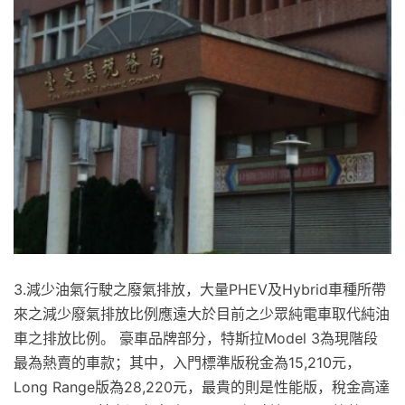
3.減少油氣行駛之廢氣排放，大量PHEV及Hybrid車種所帶
來之減少廢氣排放比例應遠大於目前之少眾純電車取代純油
車之排放比例。 豪車品牌部分，特斯拉Model 3為現階段
最為熱賣的車款；其中，入門標準版稅金為15,210元，
Long Range版為28,220元，最貴的則是性能版，稅金高達