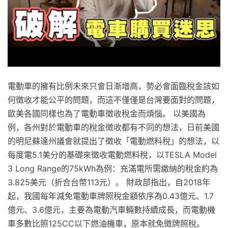
電動車的擁有比例未來只會日漸增高，勢必會面臨稅金該如
何徵收才能公平的問題，而這不僅僅是台灣要面對的問題，
歐美各國同樣也為了電動車徵收稅金而煩惱。 以美國為
例，各州對於電動車的稅金徵收都有不同的想法，日前美國
的明尼蘇達州議會就提出了徵收「電動燃料稅」的想法，以
每度電5.1美分的基礎來徵收電動燃料稅，以TESLA Model
3 Long Range的75kWh為例：充滿電所需繳納的稅金約為
3.825美元（折合台幣113元）。 財政部指出，自2018年
起，我國每年減免電動車牌照稅金額依序為0.43億元、1.7
億元、3.6億元，主要為電動汽車輛數持續成長，而電動機
車多數比照125CC以下燃油機車，原本就免徵牌照稅。