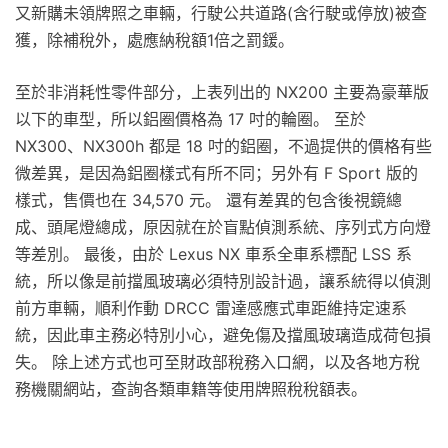
又新購未領牌照之車輛，行駛公共道路(含行駛或停放)被查
獲，除補稅外，處應納稅額1倍之罰鍰。
至於非消耗性零件部分，上表列出的 NX200 主要為豪華版
以下的車型，所以鋁圈價格為 17 吋的輪圈。 至於
NX300、NX300h 都是 18 吋的鋁圈，不過提供的價格有些
微差異，是因為鋁圈樣式有所不同；另外有 F Sport 版的
樣式，售價也在 34,570 元。 還有差異的包含後視鏡總
成、頭尾燈總成，原因就在於盲點偵測系統、序列式方向燈
等差別。 最後，由於 Lexus NX 車系全車系標配 LSS 系
統，所以像是前擋風玻璃必須特別設計過，讓系統得以偵測
前方車輛，順利作動 DRCC 雷達感應式車距維持定速系
統，因此車主務必特別小心，避免傷及擋風玻璃造成荷包損
失。 除上述方式也可至財政部稅務入口網，以及各地方稅
務機關網站，查詢各類車籍等使用牌照稅稅額表。