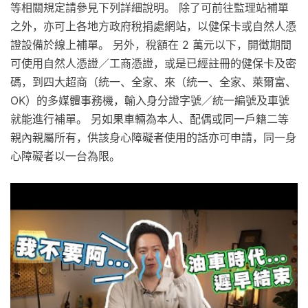
等相關規定請參見下列詳細說明。 除了可前往監理站補單
之外，亦可上各地方政府稅捐處網站，以健保卡或自然人憑
證設備於線上補單。 另外，稅額在 2 萬元以下，開徵期間
可使用自然人憑證／工商憑證，或是已經註冊的健保卡及密
碼，到四大超商（統一、全家、來（統一、全家、萊爾富、
OK）的多媒體事務機，輸入身分證字號／統一編號及車號
就能進行補單。 另如果車輛為本人、配偶或同一戶籍二等
親內親屬所有，供該身心障礙者使用的話亦可申請，同一身
心障礙者以一台為限。