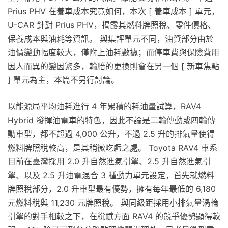
Prius PHV 在養車成本究竟如何，本次 [ 養車成本 ] 單元，
U-CAR 針對 Prius PHV，揭露其燃料牌照稅、零件價格、
保養成本與油耗等資訊。 與集評單元不同，油資部分由於
油價變動幅度較大，僅附上油耗數據；而停車費與保險費用
因人而異的變因繁多，輪胎的更換則會在另一個 [ 新車焦點
] 單元為主，本篇不另行討論。
以能源局平均油耗進行 4 年累積的耗油量試算，RAV4
Hybrid 發揮油電車的特色，因此不論是二輪傳動或四輪傳
動車型，都不超過 4,000 公升，不過 2.5 升的排氣量使得
燃料牌照稅較高，是其稍微吃虧之處。 Toyota RAV4 車系
目前在臺灣採用 2.0 升自然進氣引擎、2.5 升自然進氣引
擎、以及 2.5 升油電混合 3 種動力單元設定，首先就燃料
牌照稅部分，2.0 升車型最有優勢，擁有每年最低的 6,180
元燃料稅與 11,230 元牌照稅。 與同級距採用小排氣量渦輪
引擎的對手相較之下，在稅賦方面 RAV4 的競爭優勢顯得較