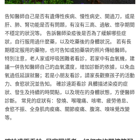
告知醫師自己是否有遺傳性疾病、慢性病史、開過刀，或是
肝、肺、腎功能是否有問題，有沒有三高、過敏、懷孕期間
不穩定的狀況等。 告訴醫師染疫後是否為了緩解哪些症
狀，自行服用過什麼藥，以及吃藥後的身體狀況。 若有長
期穩定服用的藥物，也可告知或拍藥袋的照片傳給醫師。
特別注意，老人家或呼吸困難者看診，若家中有血氧機，建
議一併告知醫師自己的血氧濃度，增加診斷的依據，以免血
氧過低延誤就醫；若是小朋友看診，請家長觀察孩子的活動
力、食慾狀況並告知。 確診遠距看診 具體描述染疫的症
狀、發生及持續的時間點，以及現在的身體狀態，方便醫師
診斷。 常見的症狀有：發燒、喉嚨痛、咳嗽、疲勞倦怠、
食慾不振、全身肌肉痠痛、關節痠痛、腹瀉、嗅味覺改變
等。