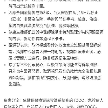
時再出示該檢測卡匣。
因應全國疫情警戒第3級，台大醫院自5月15日起停止
（延後）非緊急住院、手術與門診手術、檢查、治療、
預約自費武漢肺炎疫苗接種、健檢等服務。
健康主播鄭凱云與中醫師陳潮宗特別整理5件必須跟醫師
說的事，幫助你看診過程不卡卡。
羅源彰表示，取消視訊看診的政策完全沒跟基層醫師討
論，指揮中心發言人羅一鈞則說，視訊診療廢止後，必
須以實體方式進行，除非經過衛生局特許。
除了有不少民眾憂心，以後到診所可能會有群聚風險，
另外也有醫師怒轟，取消視訊看診的政策完全沒跟基層
醫師討論，就怕診所空間狹小、分流困難，導致增加感
染風險。
病患分流：依健保醫療資訊雲端系統查詢TOCC，急診病人
從急診入口，門診病人由大門口入，插卡、詢問TOCC。