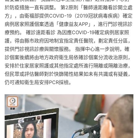
於防疫措施一直有調整。 第2原則「醫師遠距離看診開立處
方」，由衛福部提供COVID-19（2019冠狀病毒疾病）確定
病例居家照護個案透過「健康益友APP」，進行門診視訊診
療預約。 確診遠距看診 為因應COVID-19確定病例居家照
護，得由縣市政府因地制宜指定責任醫院，劃定責任分區，
提供門診視訊診療與關懷服務。 指揮中心進一步說明，確
診個案後續將由地方政府衛生局依確診個案分流收治原則，
安排於住家居家照護或其他指定處所進行隔離或隔離治療，
但民眾或評估醫師對於快篩陽性結果如未有共識或有疑義，
仍可通知衛生局安排PCR採檢。