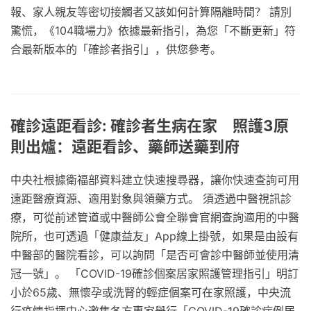
報、家人親友等密切接觸者又該如何計算隔離時間？ 請別
驚慌，《104職場力》依據最新指引，為您「不斷更新」符
合最新版本的「確診者指引」，供您參考。
確診遠距看診: 確診者生病在家 照護3原
則出爐：遠距看診、藥師送藥到府
中央社根據衛福部資料建立快速搜尋器，讓你快速查詢可用
遠距醫療資源、適用對象與領藥方式。 須透過中醫視訊診
療，可從前述管道或中醫師公會全聯會官網查詢適用的中醫
院所，也可透過「健康益友」App線上掛號，如果是由設有
中醫部的醫院看診，可以詢問「是否可會診中醫師並使用清
冠一號」。 「COVID-19確診個案居家照護管理指引」明訂
小於65歲、無懷孕或洗腎的輕症個案可在家照護，中央流
行疫情指揮中心邀集各方專家舉行「COVID-19確診病例居