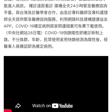
能進入病房。 確診遠距看診 建構全天24小時緊急醫療諮詢
平臺，與台灣急診醫學會合作，由急診專科醫師及專科護理
師全天提供緊急醫療諮詢服務，利用網路科技建構健康益友
APP，COVID-19確定病例居家照護個案可免費下載使用。
（中央社網站26日電）COVID-19快篩陽性即確診新制上
路，不分族群、年齡，民眾使用家用快篩檢測為陽性後，經
醫事人員確認即為確定病例。