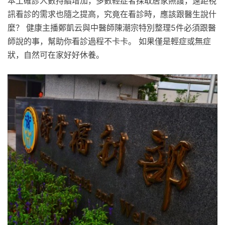
本土確診人數持續增加，多數輕症者採取居家照護，遠距視
訊看診的需求也隨之提高，究竟在看診時，應該跟醫生說什
麼？ 健康主播鄭凱云與中醫師陳潮宗特別整理5件必須跟醫
師說的事，幫助你看診過程不卡卡。 如果僅是輕症或無症
狀，自然可在家好好休養。