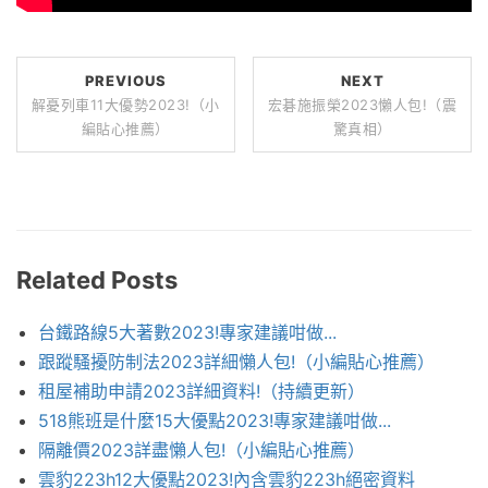
PREVIOUS
NEXT
解憂列車11大優勢2023!（小
宏碁施振榮2023懶人包!（震
編貼心推薦）
驚真相）
Related Posts
台鐵路線5大著數2023!專家建議咁做...
跟蹤騷擾防制法2023詳細懶人包!（小編貼心推薦）
租屋補助申請2023詳細資料!（持續更新）
518熊班是什麼15大優點2023!專家建議咁做...
隔離價2023詳盡懶人包!（小編貼心推薦）
雲豹223h12大優點2023!內含雲豹223h絕密資料