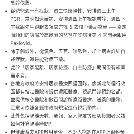
急診依舊。
從爸爸週一有症狀、週二快篩陽性、安排週三上午
PCR、當晚知道確診、安排週四上午視訊看診、週四下
午我跟先生跑腿去領處方箋 & 去核心藥局拿藥 ── 幸運
而順利的讓屬於高風險的爸爸在發病後第 4 天開始服用
Paxlovid。
除了觸診外，從氣色、五官、咳嗽聲，加上病患詳細自
述症狀，還是能對症下藥。
處於「居家隔離、居家檢疫、自主防疫」期間但有領藥
需求者。
各地方政府將安排居家醫療照護團隊，像新北每個行政
區都有指定醫院可提供遠距醫療、視訊門診預約名額，
並提供核心醫院和數百間診所遠距醫療、送藥的服務，
民眾可依照各縣市政府規定進行視訊預約。
此外包括隔離天數、通報、家人親友等密切接觸者又該
如何計算隔離時間？
但健康益友APP啟用至今，不少人抱怨在APP上很難預