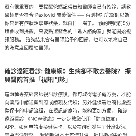
還有很重要的，要提醒爸媽記得告知醫師自己有確診，請教
醫師是否符合 Paxlovid 開藥條件 ── 否則視訊完醫師以為
你只是有症狀想拿症狀藥，就白忙一場了。 預約時間前5分
鐘會收到提醒，只要點選藍色的「進入諮詢室」就能開始視
訊服務。 諮詢結束會有醫師給予的回饋，也可以填寫自己
的滿意度回覆給醫師。
確診遠距看診: 健康網》生病卻不敢去醫院？ 振
興醫院首推「視訊門診」
這兩種專案經醫師視訊診療後，都可取得電子處方箋，才能
向藥局申請送藥到府或請親友代領；另外健保署也簡化虛擬
健保卡的申請流程，在視訊診療時，能夠更加方便。 確診
遠距看診 《NOW健康》一步步教您使用「健康益友」
APP、如何申請虛擬健保卡，以及提醒你發生了什麼狀況，
需要盡快就醫。 我國新冠本土疫情升溫，近日指揮中心對