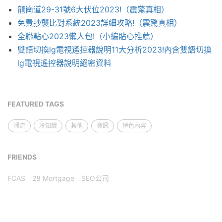
龍崗道29-31號6大伏位2023!（震驚真相）
免費抄襲比對系統2023詳細攻略!（震驚真相）
全聯點心2023懶人包!（小編貼心推薦）
雙語切換lg電視遙控器說明11大分析2023!內含雙語切換
lg電視遙控器說明絕密資料
FEATURED TAGS
潮流
冷知識
其他
資訊
特色內容
FRIENDS
FCAS
28 Mortgage
SEO公司