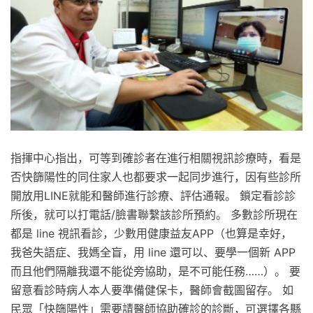
指揮中心指出，可等到確診者在進行相關視訊診療時，看是
否快篩陽性的同住家人也都要求一起同步進行，因有些診所
開放用LINE就能和醫師進行診療、評估通報。 鎖定看診診
所後，就可以打電話/臉書聯繫該診所預約。 多數診所現在
都是 line 視訊看診，少數用健康益友APP（也算是幸好，
我爸失語症、我媽全盲，用 line 還可以、要學一個新 APP
而且他們隔離我還不能從旁協助，是不可能任務……）。 要
留意看診時病人本人要準備健保卡，醫師會截圖留存。 如
民眾「快篩陽性」需要請醫師協助確診的診斷，可選擇各縣