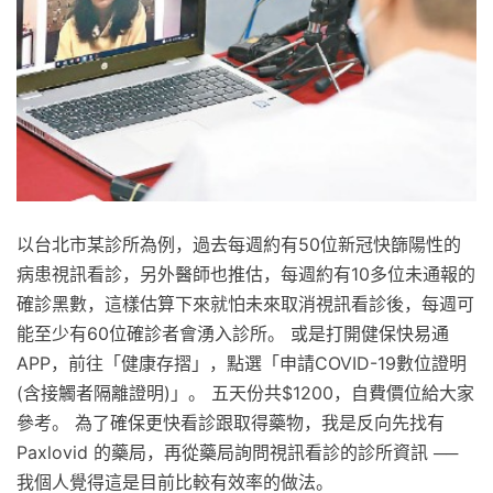
以台北市某診所為例，過去每週約有50位新冠快篩陽性的
病患視訊看診，另外醫師也推估，每週約有10多位未通報的
確診黑數，這樣估算下來就怕未來取消視訊看診後，每週可
能至少有60位確診者會湧入診所。 或是打開健保快易通
APP，前往「健康存摺」，點選「申請COVID-19數位證明
(含接觸者隔離證明)」。 五天份共$1200，自費價位給大家
參考。 為了確保更快看診跟取得藥物，我是反向先找有
Paxlovid 的藥局，再從藥局詢問視訊看診的診所資訊 ──
我個人覺得這是目前比較有效率的做法。