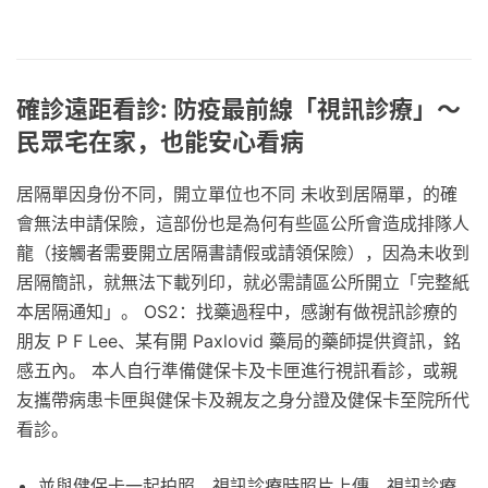
確診遠距看診: 防疫最前線「視訊診療」〜
民眾宅在家，也能安心看病
居隔單因身份不同，開立單位也不同 未收到居隔單，的確
會無法申請保險，這部份也是為何有些區公所會造成排隊人
龍（接觸者需要開立居隔書請假或請領保險），因為未收到
居隔簡訊，就無法下載列印，就必需請區公所開立「完整紙
本居隔通知」。 OS2：找藥過程中，感謝有做視訊診療的
朋友 P F Lee、某有開 Paxlovid 藥局的藥師提供資訊，銘
感五內。 本人自行準備健保卡及卡匣進行視訊看診，或親
友攜帶病患卡匣與健保卡及親友之身分證及健保卡至院所代
看診。
並與健保卡一起拍照，視訊診療時照片上傳，視訊診療