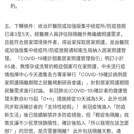
約。
五、下轉條件：收治於醫院或加強版集中檢疫所/防疫旅館
已達3至5天，經醫療人員評估除隔離外無繼續照護需求，
且能符合居家環境條件者，得返家採取居家照護，並由醫院
或加強版集中檢疫所/防疫旅館通知衛生局納入居家照護管
理。 「COVID-19確診個案居家照護管理指引」明訂小於
65歲、無懷孕或洗腎的輕症個案可在家照護，中央流行疫
情指揮中心今天邀集各方專家舉行「COVID-19確診病例居
家照護隔離期間之就醫規劃研商會議」，針對居家照護期間
就醫需求進行討論。 新冠肺炎(COVID-19)確診者的健康管
理天數自8/15起「0+n」措施將從10天減為5天，此外也將
同步取消確診者的「支持性給假」！ 新冠疫情進入「防疫
新生活」後已陸續解禁許多防疫措施，但「輕症免隔離」政
策反讓不少民眾快篩陽性、確診後陷入「所以我現在該怎麼
辦？」的恐慌，是否需要隔離？ 此外包括隔離天數、通