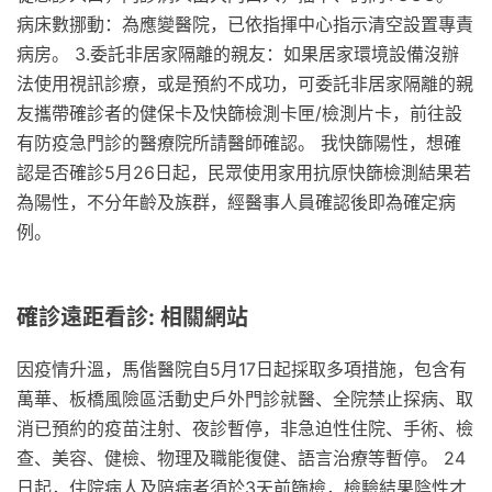
病床數挪動：為應變醫院，已依指揮中心指示清空設置專責
病房。 3.委託非居家隔離的親友：如果居家環境設備沒辦
法使用視訊診療，或是預約不成功，可委託非居家隔離的親
友攜帶確診者的健保卡及快篩檢測卡匣/檢測片卡，前往設
有防疫急門診的醫療院所請醫師確認。 我快篩陽性，想確
認是否確診5月26日起，民眾使用家用抗原快篩檢測結果若
為陽性，不分年齡及族群，經醫事人員確認後即為確定病
例。
確診遠距看診: 相關網站
因疫情升溫，馬偕醫院自5月17日起採取多項措施，包含有
萬華、板橋風險區活動史戶外門診就醫、全院禁止探病、取
消已預約的疫苗注射、夜診暫停，非急迫性住院、手術、檢
查、美容、健檢、物理及職能復健、語言治療等暫停。 24
日起，住院病人及陪病者須於3天前篩檢，檢驗結果陰性才