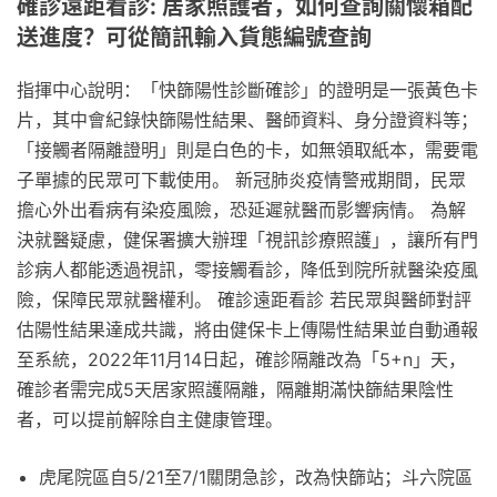
確診遠距看診: 居家照護者，如何查詢關懷箱配
送進度？可從簡訊輸入貨態編號查詢
指揮中心說明：「快篩陽性診斷確診」的證明是一張黃色卡
片，其中會紀錄快篩陽性結果、醫師資料、身分證資料等；
「接觸者隔離證明」則是白色的卡，如無領取紙本，需要電
子單據的民眾可下載使用。 新冠肺炎疫情警戒期間，民眾
擔心外出看病有染疫風險，恐延遲就醫而影響病情。 為解
決就醫疑慮，健保署擴大辦理「視訊診療照護」，讓所有門
診病人都能透過視訊，零接觸看診，降低到院所就醫染疫風
險，保障民眾就醫權利。 確診遠距看診 若民眾與醫師對評
估陽性結果達成共識，將由健保卡上傳陽性結果並自動通報
至系統，2022年11月14日起，確診隔離改為「5+n」天，
確診者需完成5天居家照護隔離，隔離期滿快篩結果陰性
者，可以提前解除自主健康管理。
虎尾院區自5/21至7/1關閉急診，改為快篩站；斗六院區