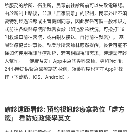
診服務的診所、衛生所，民眾前往診所前可以先致電確認。
由於新制上路後，並無「居家隔離」的限制，民眾外出不須
要特別經過通報或主管機關同意，因此就醫可循一般常規方
式前往各級醫療院所就醫看診（如遇緊急狀況，可撥打119
叫救護車前往醫院，或由親友接送、自行前往就醫）。 基
層醫療協會理事長、執業診所醫師林應然提醒，長者可能不
懂如何使用視訊診療系統，若有相關視訊需求，建議請年輕
人幫忙。 「健康益友」App由急診專科醫師、專科護理師
24小時提供緊急醫療諮詢服務，領藥程序也可在App裡操
作（下載點：IOS、Android）。
確診遠距看診: 預約視訊診療拿數位「處方
籤」 看防疫政策學英文