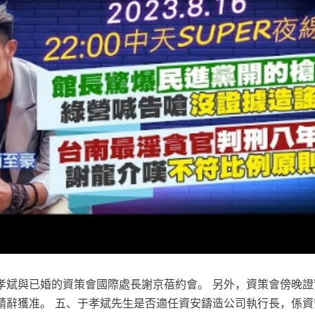
孝斌與已婚的資策會國際處長謝京蓓約會。 另外，資策會傍晚證
請辭獲准。 五、于孝斌先生是否適任資安鑄造公司執行長，係資