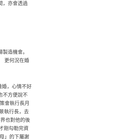
間，亦會透過
婦製造機會。
 更何況在婚
離婚，心情不好
也不方便說不
資策會執行長月
景執行長，去
外界也對他的後
才剛勾勒完資
母」的下屬謝