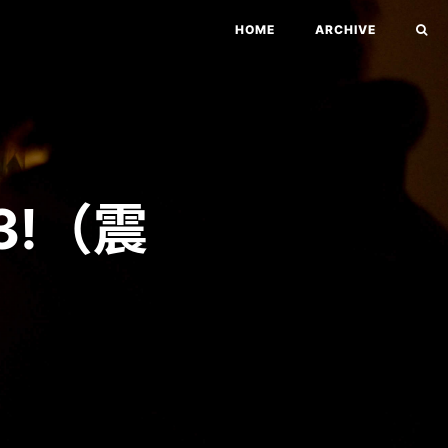
HOME
ARCHIVE
3!（震