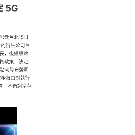
 5G
思云台北15日
立的衍生公司台
長，後續績效
貫政策，決定
0點就發布聲明
業務將由副執行
准，不過謝京蓓