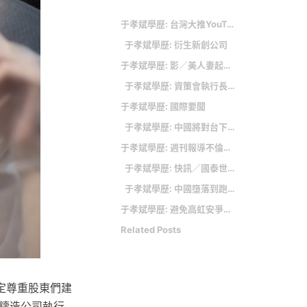
于孝斌學歷: 台灣大推YouTube Premium專案 5G 999元可免費看4個月
于孝斌學歷: 衍生新創公司
于孝斌學歷: 影／美人妻起底！「台灣VR教母」 偷歡後老公臉書曬全家福
于孝斌學歷: 資策會執行長交接 產官研貴賓見證薪火相傳 董事長李世光監交 于孝斌先生11月1日正式履新擔任執行長
于孝斌學歷: 國際要聞
于孝斌學歷: 中國將對台下重手? ECFA恐全面中止 國台辦稱主因「是這個」 經濟部回應了....
于孝斌學歷: 週刊報導不倫戀 資策會執行長于孝斌請辭
于孝斌學歷: 快訊／國泰世華銀再爆系統異常 公司回應了
于孝斌學歷: 中國墮落到跑去抄伊朗？ 新無人機遭疑仿製「見證者」 伊媒笑罵山寨品
于孝斌學歷: 避免高虹安爭議再現 資策會：通盤檢討 改革組織文化
Related Posts
定尊重股東們建
鑄造公司執行