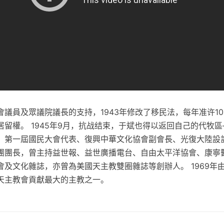
議員及眾議院議長的支持，1943年修改了移民法，每年准许1
留權。 1945年9月，抗战结束，于斌也得以返回自己的代牧區
、第一屆國民大會代表、復興中華文化協會副會長、光復大陸設
團團長，曾主持益世報、益世廣播電台、自由太平洋協會、康寧
會及文化雜誌，亦曾為美國天主教雙圈雜誌等創辦人。 1969年
天主教會貢獻最大的主教之一。