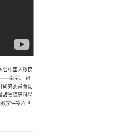
05名中國人移民
——南京。 曾
計研究委員會副
醫護管理專科學
由教宗保祿六世