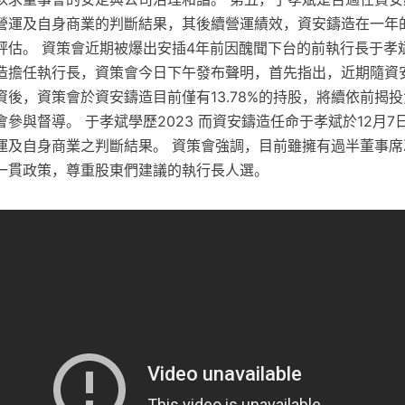
營運及自身商業的判斷結果，其後續營運績效，資安鑄造在一年
評估。 資策會近期被爆出安插4年前因醜聞下台的前執行長于孝
造擔任執行長，資策會今日下午發布聲明，首先指出，近期隨資
後，資策會於資安鑄造目前僅有13.78%的持股，將續依前揭
參與督導。 于孝斌學歷2023 而資安鑄造任命于孝斌於12月7
運及自身商業之判斷結果。 資策會強調，目前雖擁有過半董事席
一貫政策，尊重股東們建議的執行長人選。