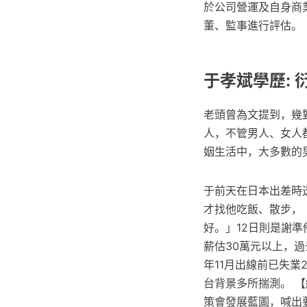
於公司營運及自身商
董、監事進行評估。
于孝斌學歷: 
老頭曾為文提到，幾
人，不管男人、女人
姻生活中，大多數的
于前天在日本出差時
才找他吃飯、散步，
好。」12日則是謝
薪估30萬元以上，
年11月出線前已失
台背景多所揣測。 
策會發展藍圖，喊出