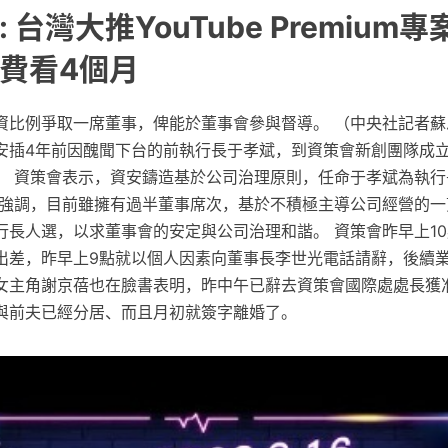
台灣大推YouTube Premium專案
免費看4個月
資比例爭取一席董事，俾能於董事會參與督導。 （中央社記者蘇
安插4年前因醜聞下台的前執行長于孝斌，到資策會新創團隊成
。 資策會表示，資安鑄造基於公司治理原則，任命于孝斌為執行
會強調，目前雖擁有過半董事席次，基於不積極主導公司經營的一
行長人選，以求董事會的安定與公司治理和諧。 資策會昨早上1
出差，昨早上9點就以個人因素向董事長李世光電話請辭，後續
女主角謝京蓓也在臉書表明，昨中午已辭去資策會國際處處長獲
與前夫已經分居、而且月初就簽字離婚了。