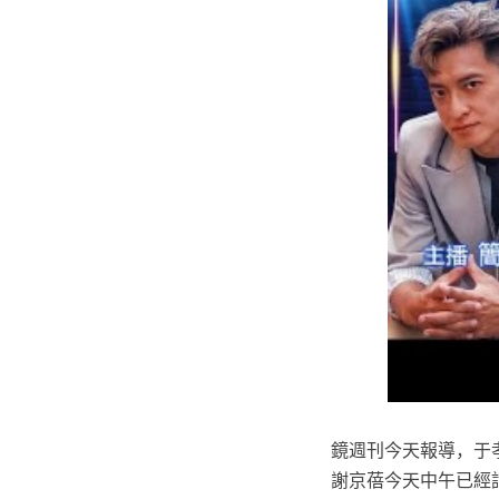
鏡週刊今天報導，于
謝京蓓今天中午已經