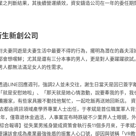
業之判斷結果，其後續營運績效，資安鑄造公司在一年的委任期
衍生新創公司
對夫妻同遊是夫妻生活中最要不得的行為，擺明為潛在的姦夫淫
都會想嚐鮮；尤其是還有三分本事的男人，更是對人妻躍躍欲試。
男人都無法滿足女人的性需求。
透過LINE回應週刊，強調2人並未交往，謝生日當天是因已簽字
「就是安慰她啦」、「那天就是她心情激動，說要牽我的手，我
準備搬家，有些家具搬不動找他幫忙，一起吃飯再送她回新店。 
過去都由資訊領域產學界專業人士出任，于孝斌是首位職業軍人背
業2年，僅靠退休金過活，人事案宣布時跌破不少業界人士眼鏡，
【綜合報導】從失業男搖身變成資策會執行長11個多月來，于孝斌
要讓該會成為產業最強後盾的振奮人心口號，卻因與號稱「VR教