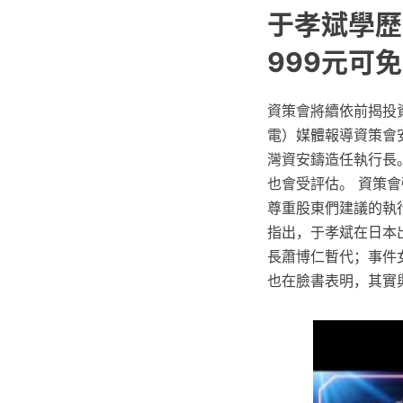
于孝斌學歷: 
999元可
資策會將續依前揭投
電）媒體報導資策會
灣資安鑄造任執行長
也會受評估。 資策
尊重股東們建議的執
指出，于孝斌在日本
長蕭博仁暫代；事件
也在臉書表明，其實