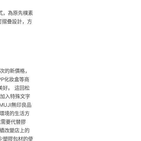
式，為原先樸素
可摺疊設計，方
9次的新價格，
P化妝盒等商
好。 這回松
，加入特殊文字
UJI無印良品
環境的生活方
或需要代替膠
續改變店上的
少塑膠包材的使