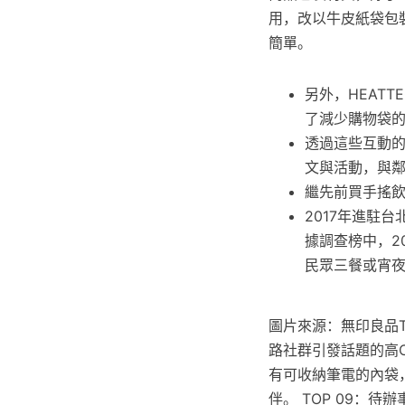
用，改以牛皮紙袋包
簡單。
另外，HEAT
了減少購物袋的
透過這些互動的
文與活動，與
繼先前買手搖
2017年進駐
據調查榜中，2
民眾三餐或宵夜
圖片來源：無印良品
路社群引發話題的高
有可收納筆電的內袋
伴。 TOP 09：