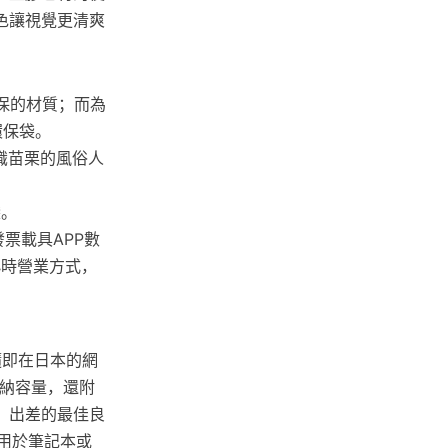
色讓視覺更清爽
環保的材質；而為
環保袋。
識苗栗的風俗人
袋。
票載具APP數
小時營業方式，
隨即在日本的網
收納容量，還附
、出差的最佳良
便用於筆記本或