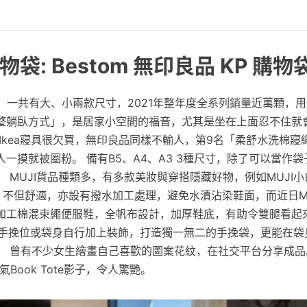
袋: Bestom 無印良品 KP 購物
」一共有大、小兩款尺寸，2021年整年度全系列銷量近萬顆，
整躺臥方式」，是居家小空間的福音，尤其是坐在上面忍不住就
Ikea寢具很欠買，無印良品同樣不輸人，第9名「柔舒水洗棉寢
一摸就被圈粉。 備有B5、A4、A3 3種尺寸，除了可以當作
 MUJI貨品種類多，有多款美妝與穿搭隱藏好物，例如MUJI
5，不但舒適，亦設有撥水加工處理，避免水漬沾染鞋面，而近日M
加工棉混束繩便服鞋，全帆布設計，加厚鞋底，有助令雙腿看起
了在手挽位或袋身自行加上裝飾，打造獨一無二的手挽袋，更能在
。 曾有不少女生繪畫自己喜歡的圖案花紋，在社交平台分享成品
氣Book Tote影子，令人驚艷。