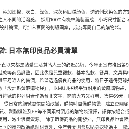
，添加煙橙、灰白、綠色、深灰這四種顏色，透過側邊染色的方
注入不同的活潑感。 採用100%有機棉縫製而成，小巧尺寸配合
 設計簡潔，可加入喜愛的刺繡圖案，成為專屬自己的購物袋。
袋: 日本無印良品必買清單
」一直以來都是熱愛生活質感人士的必逛品牌，今年更宣布推出第
鞋款等商品調整，因此像是兒童襪款、基本鞋款、餐具、文具與P
供平易近人的售價，希望透過優良商品的使用，將日子過得更臻美
款「設計系黃麻購物袋」，以MUJI招牌平實耐用的黃麻購物袋
音符號的排列組合作為台北文字，簡約大方又好看，售價69元，M
。 從日常的細微習慣開始改變，購物時自備購物袋，建立更關顧
棉質、聚酯纖維及PE等不同素材製成的購物袋選擇，讓你按場合
使用，減少浪費資源。 除了環保商品的開發外，無印良品也會陸
上季的掛勾改為紙製材質外，今年春夏則會以貼身衣物為主，減