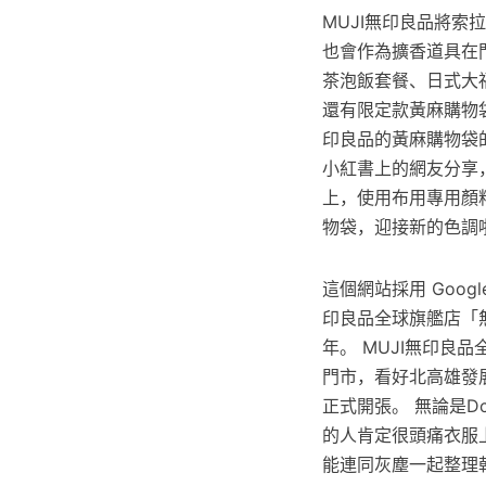
MUJI無印良品將
也會作為擴香道具在門
茶泡飯套餐、日式大福
還有限定款黃麻購物袋
印良品的黃麻購物袋
小紅書上的網友分享
上，使用布用專用顏
物袋，迎接新的色調
這個網站採用 Googl
印良品全球旗艦店「無
年。 MUJI無印良
門市，看好北高雄發
正式開張。 無論是D
的人肯定很頭痛衣服
能連同灰塵一起整理