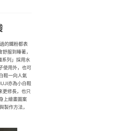
袋
用過的鐵粉都表
會舒服到睡著，
織系列」採用水
袋子使用外，也可
小白鞋一向人氣
UJI亦為小白鞋
來更修長，也只
袋身上繪畫圖案
與製作方法，