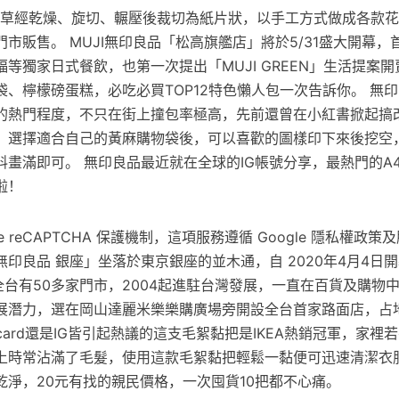
索拉草經乾燥、旋切、輾壓後裁切為紙片狀，以手工方式做成各款
市販售。 MUJI無印良品「松高旗艦店」將於5/31盛大開幕，
等獨家日式餐飲，也第一次提出「MUJI GREEN」生活提案
、檸檬磅蛋糕，必吃必買TOP12特色懶人包一次告訴你。 無印
的熱門程度，不只在街上撞包率極高，先前還曾在小紅書掀起搞
，選擇適合自己的黃麻購物袋後，可以喜歡的圖樣印下來後挖空
料畫滿即可。 無印良品最近就在全球的IG帳號分享，最熱門的A
啦！
e reCAPTCHA 保護機制，這項服務遵循 Google 隱私權政策
印良品 銀座」坐落於東京銀座的並木通，自 2020年4月4日
品全台有50多家門市，2004起進駐台灣發展，一直在百貨及購物
展潛力，選在岡山達麗米樂樂購廣場旁開設全台首家路面店，占地
card還是IG皆引起熱議的這支毛絮黏把是IKEA熱銷冠軍，家裡
上時常沾滿了毛髮，使用這款毛絮黏把輕鬆一黏便可迅速清潔衣
乾淨，20元有找的親民價格，一次囤貨10把都不心痛。