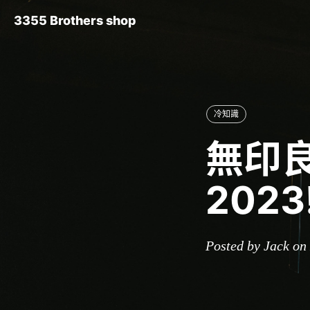
3355 Brothers shop
冷知識
無印
202
Posted by Jack on