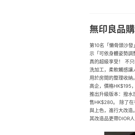
無印良品購物
第10名「懶骨頭沙發
示「可依身體姿勢調
真的超級享受！ 不只
洗加工，柔軟觸感讓人
用於房間的整理收納。
高企，價格HK$19
推出升級版本：撥水
售HK$280。 除
與上色，進行大改造
其改造品更帶DIOR人