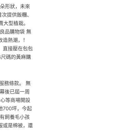
花朵形狀，未來
首次提供飯糰、
開賣大型植栽。
良品購物袋 無
改造熱潮，！
，直接壓在包包
4尺碼的黃麻購
及服務條款。 無
開幕後已屆一周
中心等商場開設
700坪，今起
若有飼養毛小孩
服或是棉被，還