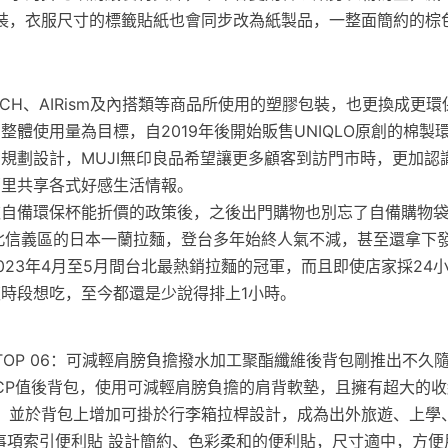
裝，衣服尺寸的標籤貼紙也會同步改為紙製品，一整面簡約的棕
TECH、AIRism及內搭類等商品所使用的塑膠包裝，也更換成更
整體使用量為目標，自2019年後開始販售UNIQLO原創的棉製
規劃設計，MUJI無印良品希望讓更多顧客到訪門市時，更加認
鄰里共享各式好感生活情報。
飲自備環保杯能折價的政策後，之後出門購物也別忘了自備購物
台北信義區的日本一蘭拉麵，登台多年始終人氣不減，甚至還拿下發
023年4月至5月間台北最熱銷拉麵的冠軍，而且即使店家採24
時段想吃，至今都還是少說得排上1小時。
TOP 06：可減輕肩膀負擔撥水加工聚酯纖維後背包剛推出不久
CP值後背包，使用可減輕肩膀負擔的肩背軟墊，且擁有超大的
，並於背包上增加可掛於行李箱拉桿設計，成為出外旅遊、上學
待辦事項索引便利貼 設計簡約、色彩柔和的便利貼，尺寸適中，方