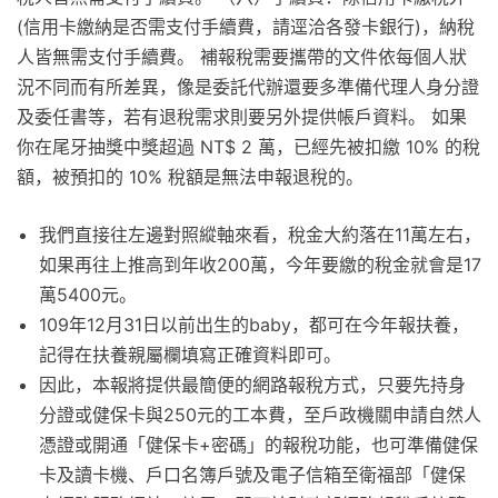
(信用卡繳納是否需支付手續費，請逕洽各發卡銀行)，納稅
人皆無需支付手續費。 補報稅需要攜帶的文件依每個人狀
況不同而有所差異，像是委託代辦還要多準備代理人身分證
及委任書等，若有退稅需求則要另外提供帳戶資料。 如果
你在尾牙抽獎中獎超過 NT$ 2 萬，已經先被扣繳 10% 的稅
額，被預扣的 10% 稅額是無法申報退稅的。
我們直接往左邊對照縱軸來看，稅金大約落在11萬左右，
如果再往上推高到年收200萬，今年要繳的稅金就會是17
萬5400元。
109年12月31日以前出生的baby，都可在今年報扶養，
記得在扶養親屬欄填寫正確資料即可。
因此，本報將提供最簡便的網路報稅方式，只要先持身
分證或健保卡與250元的工本費，至戶政機關申請自然人
憑證或開通「健保卡+密碼」的報稅功能，也可準備健保
卡及讀卡機、戶口名簿戶號及電子信箱至衛福部「健保