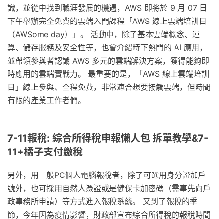
識，並從中找到職涯發展的機遇，AWS 即將於 9 月 07 日
下午舉辦完全免費的雲端入門課程「AWS 線上雲端培訓日
（AWSome day）」。 活動中，除了基本雲端概念、運
算、儲存服務及安全性等，也會介紹時下熱門的 AI 應用，
並帶領參與者認識 AWS 多元的雲端解決方案，獲得能夠即
時應用的雲端實戰力。 最重要的是，「AWS 線上雲端培訓
日」線上參與、全程免費，非常適合想要接觸雲端，但時間
有限的產業工作者們。
7-11報稅: 綜合所得稅申報懶人包 拆單教學&7-
11+橘子支付繳稅
另外，用一般PC個人電腦報稅者，除了可選用身分證加戶
號外，也可採用自然人憑證或是健保卡加密碼（需事先向戶
政事務所申請）等方式進入報稅系統。 又到了報稅的季
節，今年因為疫情影響，財政部宣布綜合所得稅的報稅時間