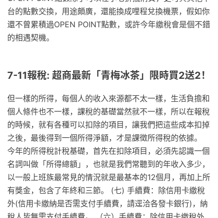
台的點數交換，用途頗廣，還能換成哩程兌換機票，假如你
還不曾累積過OPEN POINT點數，或許今年繳稅會是個不錯
的相遇契機。
7-11報稅: 超商最新「青梅冰茶」限時買2送2！
但一樣的所得，每個人的收入來源都不太一樣，生活負擔和
個人條件也不一樣，課稅的基礎當然就不一樣，所以在報稅
的時候，就有各種可以扣除的項目，讓我們把這些成本扣掉
之後，最後得到一個所得淨額，才是課徵所得稅的依據。
今年的所得稅計稅基礎，首先在扣除項目，必須先認識一個
名詞叫做「所得總額」，也就是我們常聽到的年收入多少，
以一般上班族最常見的情況就是最基本的12個月，再加上所
有獎金，包含了年終和三節。 (七) 手續費：除信用卡繳稅
外(信用卡繳納是否需支付手續費，請逕洽各發卡銀行)，納
稅人皆無需支付手續費。 （六）手續費：除信用卡繳稅外