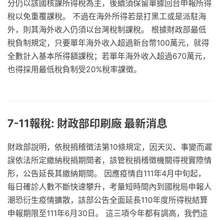
分仍以該國核課所得稅為主，後續須保留單據回台申報所得
稅以免重覆課稅。 不過在海外所得若是打黑工或是派駐海
外，則其海外收入仍須以台灣稅制課稅。 根據財政部最低
稅負制規定，只要單年海外收入超過新台幣100萬元，就得
全數計入基本所得額課稅；若單年海外收入超過670萬元，
也得採用最低稅負制受20%稅率課徵。
7-11報稅: 財政部印刷廠 最新消息
財政部說明，依稅捐稽徵法第10條規定，因天災、事變而遲
誤依法所定繳納稅捐期間者，該管稅捐稽徵機關得視實際情
形，公告延長其繳納期間。 因應疫情自111年4月中旬起，
每日確診人數不斷快速攀升，考量短時間內到國稅局申報人
潮恐衍生疫情擴散，該部公告全面延長110年度所得稅結算
申報期限至111年6月30日。 這三項今年都有調高，我們這