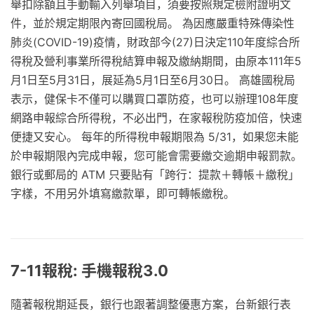
舉扣除額且手動輸入列舉項目，須要按照規定檢附證明文
件，並於規定期限內寄回國稅局。 為因應嚴重特殊傳染性
肺炎(COVID-19)疫情，財政部今(27)日決定110年度綜合所
得稅及營利事業所得稅結算申報及繳納期間，由原本111年5
月1日至5月31日，展延為5月1日至6月30日。 高雄國稅局
表示，健保卡不僅可以購買口罩防疫，也可以辦理108年度
網路申報綜合所得稅，不必出門，在家報稅防疫加倍，快速
便捷又安心。 每年的所得稅申報期限為 5/31，如果您未能
於申報期限內完成申報，您可能會需要繳交逾期申報罰款。
銀行或郵局的 ATM 只要貼有「跨行：提款＋轉帳＋繳稅」
字樣，不用另外填寫繳款單，即可轉帳繳稅。
7-11報稅: 手機報稅3.0
隨著報稅期延長，銀行也跟著調整優惠方案，台新銀行表