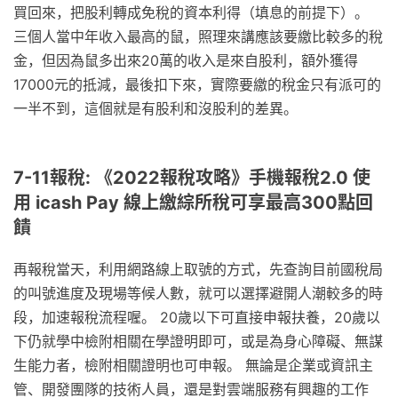
買回來，把股利轉成免稅的資本利得（填息的前提下）。
三個人當中年收入最高的鼠，照理來講應該要繳比較多的稅
金，但因為鼠多出來20萬的收入是來自股利，額外獲得
17000元的抵減，最後扣下來，實際要繳的稅金只有派可的
一半不到，這個就是有股利和沒股利的差異。
7-11報稅: 《2022報稅攻略》手機報稅2.0 使
用 icash Pay 線上繳綜所稅可享最高300點回
饋
再報稅當天，利用網路線上取號的方式，先查詢目前國稅局
的叫號進度及現場等候人數，就可以選擇避開人潮較多的時
段，加速報稅流程喔。 20歲以下可直接申報扶養，20歲以
下仍就學中檢附相關在學證明即可，或是為身心障礙、無謀
生能力者，檢附相關證明也可申報。 無論是企業或資訊主
管、開發團隊的技術人員，還是對雲端服務有興趣的工作