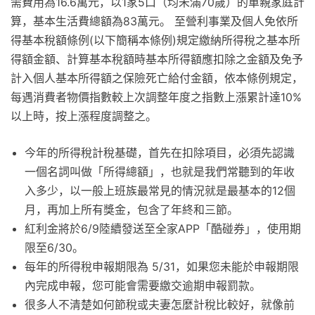
需費用為16.6萬元，以1家5口（均未滿70歲）的單親家庭計
算，基本生活費總額為83萬元。 至營利事業及個人免依所
得基本稅額條例(以下簡稱本條例)規定繳納所得稅之基本所
得額金額、計算基本稅額時基本所得額應扣除之金額及免予
計入個人基本所得額之保險死亡給付金額，依本條例規定，
每遇消費者物價指數較上次調整年度之指數上漲累計達10%
以上時，按上漲程度調整之。
今年的所得稅計稅基礎，首先在扣除項目，必須先認識
一個名詞叫做「所得總額」，也就是我們常聽到的年收
入多少，以一般上班族最常見的情況就是最基本的12個
月，再加上所有獎金，包含了年終和三節。
紅利金將於6/9陸續發送至全家APP「酷碰券」，使用期
限至6/30。
每年的所得稅申報期限為 5/31，如果您未能於申報期限
內完成申報，您可能會需要繳交逾期申報罰款。
很多人不清楚如何節稅或夫妻怎麼計稅比較好，就像前