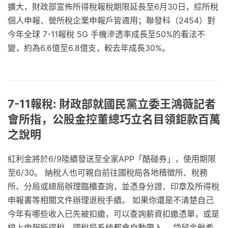
擴大，財政部宣佈所得稅報稅期限延長至6月30日，綜所稅
個人申報、營所稅企業申報戶皆適用；聯發科（2454）對
今年全球 7-11報稅 5G 手機滲透率成長至50%的看法不
變，約為6.6億至6.8億支，較去年成長30%。
7-11報稅: 財政部就國民黨立委王鴻薇記者
會所指，公股金控董總巧立名目領鉅款百萬
之說明
紅利金將於6/9陸續發送至全家APP「酷碰券」，使用期限
至6/30。 納稅人也可親自前往國稅局各地稽徵所、稅務
所、分局或總局辦理臨櫃查詢，並憑身分證、印章及所得稅
申報書等相關文件辦理退稅手續。 如果你還是不清楚自己
今年有哪些收入已先被扣繳，可以查詢薪資扣繳憑單，或是
線上申報所得稅，國稅局系統都會自動帶入。 袋鼠金融希