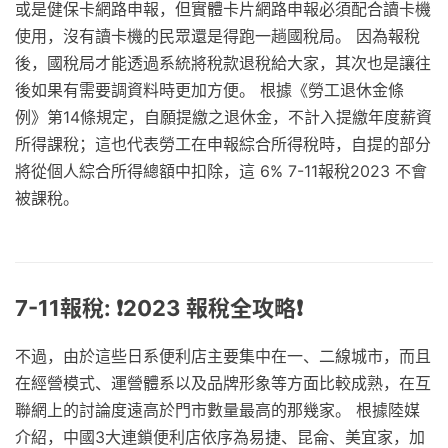
或是健保卡網路申報，但實體卡片網路申報必須配合讀卡機
使用，沒有讀卡機的民眾還是得跑一趟國稅局。 因為報稅
後，國稅局才能透過系統將稅款退稅給大家，其次也是讓往
後如果有需要調資料時更加方便。 根據《勞工退休金條
例》第14條規定，自願提繳之退休金，不計入提繳年度薪資
所得課稅；這也代表勞工在申報綜合所得稅時，自提的部分
將從個人綜合所得總額中扣除，這 6% 7-11報稅2023 不會
被課稅。
7-11報稅: ❗️2023 報稅全攻略❗️
不過，由於這些日系便利店主要集中在一、二線城市，而且
在經營模式、運營體系以及品牌形象等方面比較成熟，在互
聯網上的討論度遠高於門市數量最高的那幾家。 根據陸媒
介紹，中國3大連鎖便利店依序為易捷、昆侖、美宜家，加