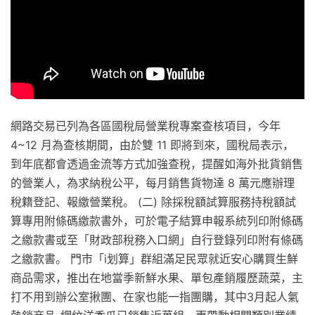
網路交易已列為各區國稅局營業稅專案查核項目，今年
4~12 月為查核期間，由於雙 11 即將到來，國稅局表示，
到年底都會透過金流等方式加強查稅，提醒如海外批貨銷售
的營業人，為求納稅公平，每月銷售貨物達 8 萬元應辦理
稅籍登記、報繳營業稅。 (二) 除採稅額試算服務持稅額試
算專用附條碼繳款書外，可於電子結算申報系統列印附條碼
之繳款書或至「財政部稅務入口網」自行登錄列印附有條碼
之繳款書。 門市「i划算」群組滿足民眾就近安心購買生鮮
商品需求，推出在地當季新鮮水果、單包產銷履歷蔬菜，主
打不用到辦公室揪團、在家也能一指團購，其中3月起人氣