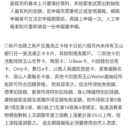
面提到的基本上只要填好資料，系統都會試算出對納稅
人最有利的金額，若申報完需要修正或發現漏報，網路
申報者可在法定申報期限前，再線上申報一次，人工申
報者則可重新填寫一份申報書申報。
◎新戶加碼之新戶定義為正卡核卡日前六個月內未持有玉山
銀行任一張流通正卡卡片，其餘則視為舊戶。 ◎其他卡別
活動排除玉山世界卡、無限卡、ＵBear卡、Pi拍錢包信用
卡、Only卡、數位e卡、公務人員國民旅遊卡、家樂福聯名
卡、南山人壽聯名卡後，其他卡別使用玉山Wallet繳納綜所
稅即可符合回饋資格。 財政部表示，綜合所得稅免稅額、
標準扣除額、薪資所得特別扣除額、身心障礙特別扣除額、
課稅級距金額及退職所得定額免稅金額，依所得稅法第5條
第1項及第3項、第5條之1及第14條第4項規定，每遇消費者
物價指數較上次調整年度之指數上漲累計達3%以上時，按
上漲程度調整之。 過去網路報稅必須要使用自然人憑證，