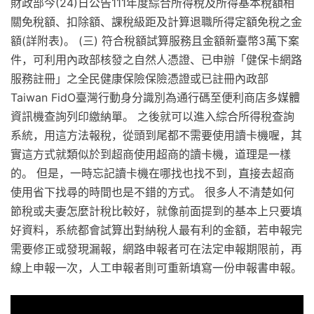
財政部今(24)日公告111年度綜合所得稅及所得基本稅額相
關免稅額、扣除額、課稅級距及計算退職所得定額免稅之金
額(詳附表)。 (三) 符合稅額試算服務且金額新臺幣3萬下案
件，可利用內政部核發之自然人憑證、已申辦「健保卡網路
服務註冊」之全民健康保險保險憑證或已註冊內政部
Taiwan FidO臺灣行動身分識別為通行碼至便利商店多媒體
資訊機查詢列印繳納單。 之後就可以進入綜合所得稅查詢
系統，用這方法報稅，從頭到尾都不需要使用讀卡機喔，其
實這方式就類似於到超商使用超商的讀卡機，道理是一樣
的。 但是，一時忘記讀卡機在哪找也找不到，直接去超商
使用省下找尋的時間也是不錯的方式。 很多人不清楚如何
節稅或夫妻怎麼計稅比較好，就像前面提到的基本上只要填
好資料，系統都會試算出對納稅人最有利的金額，若申報完
需要修正或發現漏報，網路申報者可在法定申報期限前，再
線上申報一次，人工申報者則可重新填寫一份申報書申報。