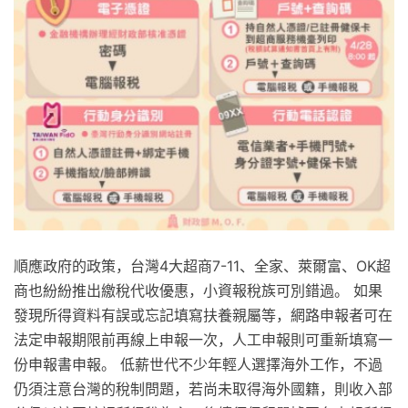
順應政府的政策，台灣4大超商7-11、全家、萊爾富、OK超
商也紛紛推出繳稅代收優惠，小資報稅族可別錯過。 如果
發現所得資料有誤或忘記填寫扶養親屬等，網路申報者可在
法定申報期限前再線上申報一次，人工申報則可重新填寫一
份申報書申報。 低薪世代不少年輕人選擇海外工作，不過
仍須注意台灣的稅制問題，若尚未取得海外國籍，則收入部