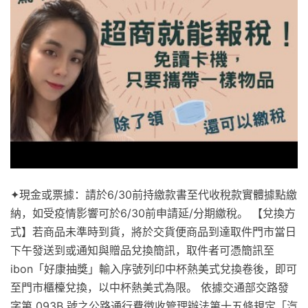
✦現金或票據：請於6/30前持繳款書至代收稅款實體據點繳
納，如受疫情影響可於6/30前申請延/分期繳稅。 【兌換方
式】若商品未準時到貨，將於交貨便商品到達取件門市當日
下午發送到或通知與贈品兌換簡訊，取件者可憑簡訊至
ibon「好康抽獎」輸入序號列印中杯熱美式兌換卷後，即可
至門市櫃檯兌換，以中杯熱美式為限。 依據交通部交路發
字第 093B 號之公路通行費徵收管理辦法第十五條規定「汽