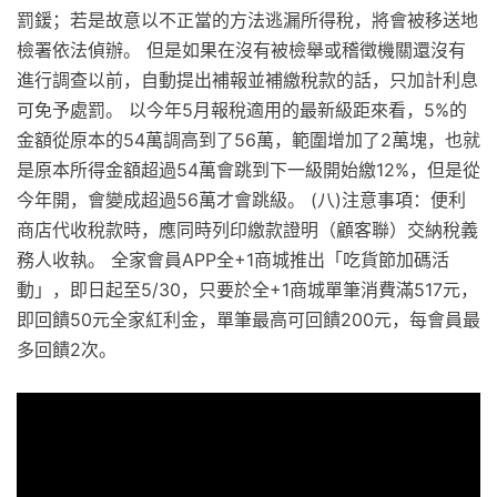
罰鍰；若是故意以不正當的方法逃漏所得稅，將會被移送地
檢署依法偵辦。 但是如果在沒有被檢舉或稽徵機關還沒有
進行調查以前，自動提出補報並補繳稅款的話，只加計利息
可免予處罰。 以今年5月報稅適用的最新級距來看，5%的
金額從原本的54萬調高到了56萬，範圍增加了2萬塊，也就
是原本所得金額超過54萬會跳到下一級開始繳12%，但是從
今年開，會變成超過56萬才會跳級。 (八)注意事項：便利
商店代收稅款時，應同時列印繳款證明（顧客聯）交納稅義
務人收執。 全家會員APP全+1商城推出「吃貨節加碼活
動」，即日起至5/30，只要於全+1商城單筆消費滿517元，
即回饋50元全家紅利金，單筆最高可回饋200元，每會員最
多回饋2次。