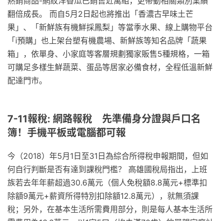
熱銷商品-網紋洋香瓜已銷售近萬組，更帶動相關類別業績
翻倍成長。 而自5月2日起也將推出「香濃古早味土芒
果」、「新鮮族有機鮮採鳳梨」等當季水果、線上購物平台
「i預購」也上架台塑有機農場、新鮮族等知名品牌「蔬果
箱」，依單身、小家庭等客層規劃獨家販售5種規格，一箱
可購足多樣生鮮蔬菜、蛋品等居家必備食材，全程低溫新鮮
配達門市。
7-11報稅: 網路報稅 先準備身分證與戶口名
簿！手機平板或電腦都可報
今（2018）年5月1日至31日為綜合所得稅申報期間，但如
何自行判斷是否有達到課稅門檻？ 高雄國稅局指出，上班
族若去年年薪超過30.6萬元（個人免稅額8.8萬元+標準扣
除額9萬元+薪資所得特別扣除額12.8萬元），就無須課
稅；另外，在基本生活所需費用部分，則是每人基本生活所