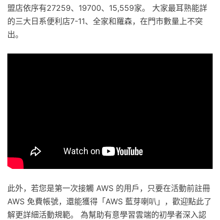
盟店依序有27259、19700、15,559家。 大家最耳熟能詳
的三大日系便利店7-11、全家和羅森，在門市數量上不突
出。
此外，若您是第一次接觸 AWS 的用戶，只要在活動前註冊
AWS 免費帳號，還能獲得「AWS 藍芽喇叭」，歡迎點此了
解更詳細活動規範。 為幫助有意學習雲端的初學者深入認