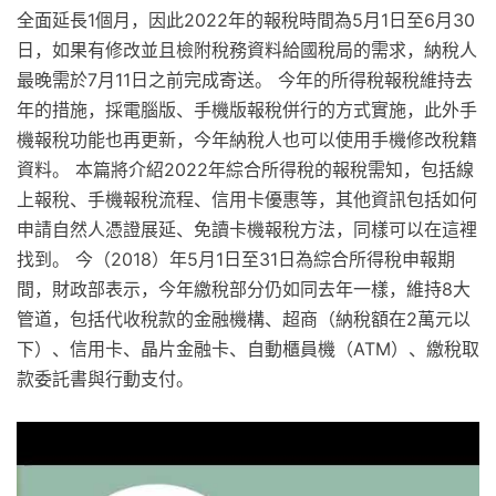
全面延長1個月，因此2022年的報稅時間為5月1日至6月30
日，如果有修改並且檢附稅務資料給國稅局的需求，納稅人
最晚需於7月11日之前完成寄送。 今年的所得稅報稅維持去
年的措施，採電腦版、手機版報稅併行的方式實施，此外手
機報稅功能也再更新，今年納稅人也可以使用手機修改稅籍
資料。 本篇將介紹2022年綜合所得稅的報稅需知，包括線
上報稅、手機報稅流程、信用卡優惠等，其他資訊包括如何
申請自然人憑證展延、免讀卡機報稅方法，同樣可以在這裡
找到。 今（2018）年5月1日至31日為綜合所得稅申報期
間，財政部表示，今年繳稅部分仍如同去年一樣，維持8大
管道，包括代收稅款的金融機構、超商（納稅額在2萬元以
下）、信用卡、晶片金融卡、自動櫃員機（ATM）、繳稅取
款委託書與行動支付。