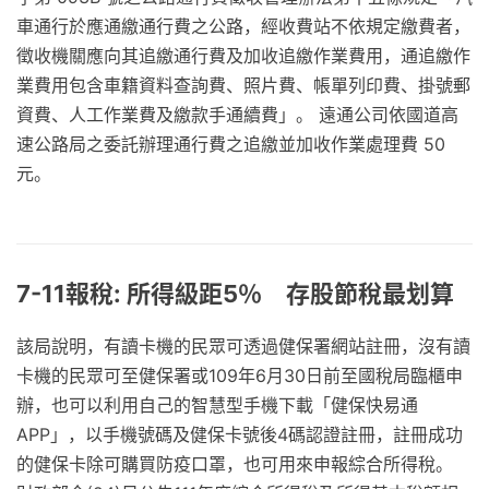
車通行於應通繳通行費之公路，經收費站不依規定繳費者，
徵收機關應向其追繳通行費及加收追繳作業費用，通追繳作
業費用包含車籍資料查詢費、照片費、帳單列印費、掛號郵
資費、人工作業費及繳款手通續費」。 遠通公司依國道高
速公路局之委託辦理通行費之追繳並加收作業處理費 50
元。
7-11報稅: 所得級距5％ 存股節稅最划算
該局說明，有讀卡機的民眾可透過健保署網站註冊，沒有讀
卡機的民眾可至健保署或109年6月30日前至國稅局臨櫃申
辦，也可以利用自己的智慧型手機下載「健保快易通
APP」，以手機號碼及健保卡號後4碼認證註冊，註冊成功
的健保卡除可購買防疫口罩，也可用來申報綜合所得稅。