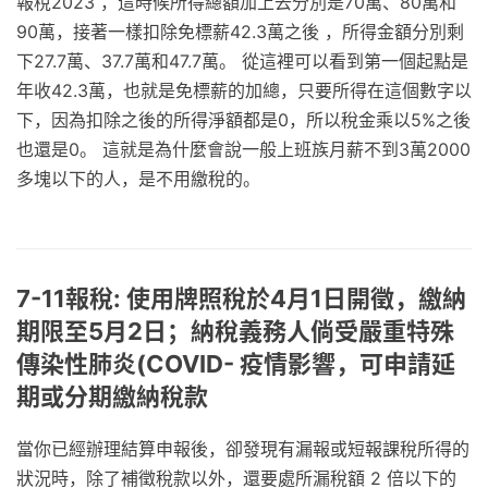
報稅2023 ，這時候所得總額加上去分別是70萬、80萬和
90萬，接著一樣扣除免標薪42.3萬之後 ，所得金額分別剩
下27.7萬、37.7萬和47.7萬。 從這裡可以看到第一個起點是
年收42.3萬，也就是免標薪的加總，只要所得在這個數字以
下，因為扣除之後的所得淨額都是0，所以稅金乘以5%之後
也還是0。 這就是為什麼會說一般上班族月薪不到3萬2000
多塊以下的人，是不用繳稅的。
7-11報稅: 使用牌照稅於4月1日開徵，繳納
期限至5月2日；納稅義務人倘受嚴重特殊
傳染性肺炎(COVID- 疫情影響，可申請延
期或分期繳納稅款
當你已經辦理結算申報後，卻發現有漏報或短報課稅所得的
狀況時，除了補徵稅款以外，還要處所漏稅額 2 倍以下的