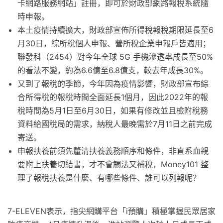
卡網路服務網站」註冊，即可於財政部網路報稅系統隨
時申報。
本土疫情持續擴大，財政部宣佈所得稅報稅期限延長至6
月30日，綜所稅個人申報、營所稅企業申報戶皆適用；
聯發科（2454）對今年全球 5G 手機滲透率成長至50%
的看法不變，約為6.6億至6.8億支，較去年成長30%。
又到了報稅的季節，今年因為疫情影響，財政部宣布綜
合所得稅的報稅時間全面延長1個月，因此2022年的報
稅時間為5月1日至6月30日，如果有修改並且檢附稅務
資料給國稅局的需求，納稅人最晚需於7月11日之前完成
寄送。
申報扶養前須先釐清扶養義務順序和條件，非直系血親
要附上扶養切結書，才不會觸法又補稅，Money101 整
理了報稅扶養是什麼、有哪些條件、誰可以列報呢？
7-ELEVEN表示，指尖網購平台「i預購」積極掌握民眾居家