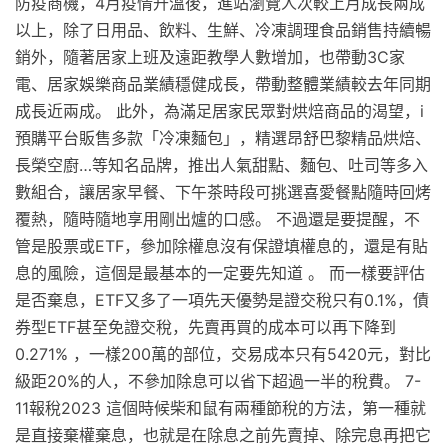
防疫商機，4月疫情升溫後，進站瀏覽人次較上月成長兩成
以上，除了日用品、飲料、生鮮、冷凍調理食品銷售持續暢
銷外，隨著居家上班及遠距教學人數增加，也帶動3C家
電、居家娛樂商品業績穩健成長，帶動整體業績較去年同期
成長近兩成。 此外，為滿足居家民眾對烘焙商品的渴望，i
預購平台販售多款「冷凍麵包」，精選昂舒巴黎精品烘焙、
長榮空廚…等知名品牌，推出人氣甜點、麵包、吐司等多入
數組合，讓居家早餐、下午茶時段可挑選喜愛餐點隨時回烤
覆熱，隨時隨地享用剛出爐的口感。 不過還是要提醒，不
管是股票或ETF，參加除權息沒有保證填權息的，還是有貼
息的風險，這個是最基本的一定要先知道 。 而一樣要評估
是否棄息，ETF又多了一項先天優勢是證交稅只有0.1%，債
券型ETF甚至免證交稅，先賣再買的成本可以再下降到
0.271% ，一樣200萬的部位，交易成本只有5420元，對比
級距20%的人，不參加除息可以省下超過一半的稅費。 7-
11報稅2023 這個時候柴和鼠有兩種節稅的方法，第一種就
是直接棄權棄息，也就是在除息之前先賣掉、除完息再把它