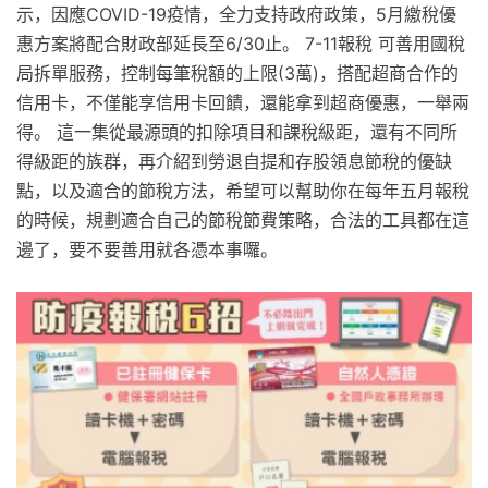
示，因應COVID-19疫情，全力支持政府政策，5月繳稅優
惠方案將配合財政部延長至6/30止。 7-11報稅 可善用國稅
局拆單服務，控制每筆稅額的上限(3萬)，搭配超商合作的
信用卡，不僅能享信用卡回饋，還能拿到超商優惠，一舉兩
得。 這一集從最源頭的扣除項目和課稅級距，還有不同所
得級距的族群，再介紹到勞退自提和存股領息節稅的優缺
點，以及適合的節稅方法，希望可以幫助你在每年五月報稅
的時候，規劃適合自己的節稅節費策略，合法的工具都在這
邊了，要不要善用就各憑本事囉。