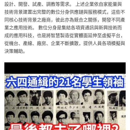
設計、開發、試產、調教等需求。 上述企業依自家能量與
技術背景建置出完整的數位分身供應鏈與服務模式，這些不
同核心技術背景之廠商，彼此亦為競合之關係，開發不同產
業之應用技術。 數位分身是集結各項資通訊與新興技術而
成的應用科技，也是將智慧製造從實體面延伸至虛擬平台，
從機台、產線、廠房、企業不斷擴散，提供人員各項模擬與
決策輔助。