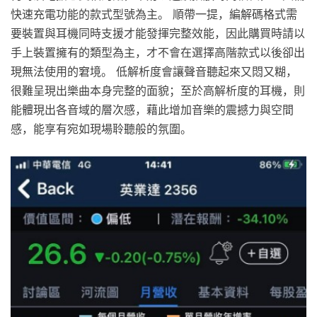
快速充電功能的款式型號為主。 順帶一提，編解碼格式需
要裝置與耳機同時支援才能發揮完整效能，因此購買時請以
手上裝置擁有的類型為主，才不會在選擇高階款式以後卻出
現無法使用的窘境。 低解析度會讓聲音聽起來又悶又糊，
很難呈現出樂曲本身完整的面貌；至於高解析度的耳機，則
能體現出各音域的層次感，藉此增加音樂的震撼力與空間
感，能享有宛如現場聆聽般的氛圍。