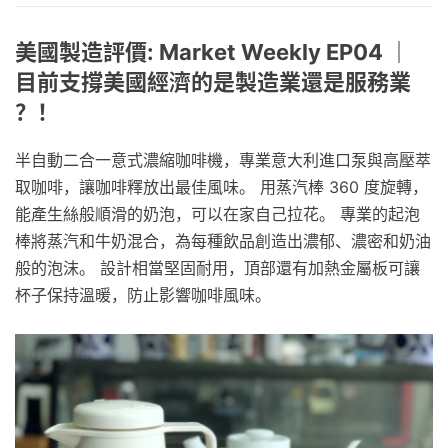
美國製造評價: Market Weekly EP04 ｜
目前支撐美國經濟的是製造業還是服務業
？！
半自動二合一意式濃縮咖啡機，專業意大利進口泵與高壓萃
取咖啡，讓咖啡釋放出最佳風味。 用蒸汽棒 360 度旋轉，
能產生絲般順滑的奶泡，可以在家自己拉花。 專業的起泡
棒將蒸汽和牛奶混合，為每種飲品創造出濃郁、濃密和奶油
般的泡沫。 設計相當堅固耐用，頂部還有加熱金屬板可讓
杯子保持溫暖，防止影響咖啡風味。