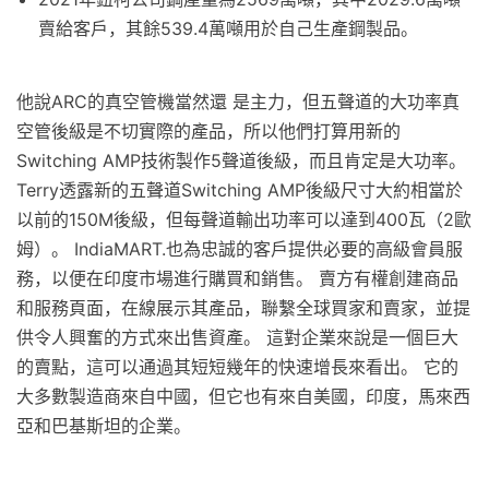
賣給客戶，其餘539.4萬噸用於自己生產鋼製品。
他說ARC的真空管機當然還 是主力，但五聲道的大功率真
空管後級是不切實際的產品，所以他們打算用新的
Switching AMP技術製作5聲道後級，而且肯定是大功率。
Terry透露新的五聲道Switching AMP後級尺寸大約相當於
以前的150M後級，但每聲道輸出功率可以達到400瓦（2歐
姆）。 IndiaMART.也為忠誠的客戶提供必要的高級會員服
務，以便在印度市場進行購買和銷售。 賣方有權創建商品
和服務頁面，在線展示其產品，聯繫全球買家和賣家，並提
供令人興奮的方式來出售資產。 這對企業來說是一個巨大
的賣點，這可以通過其短短幾年的快速增長來看出。 它的
大多數製造商來自中國，但它也有來自美國，印度，馬來西
亞和巴基斯坦的企業。