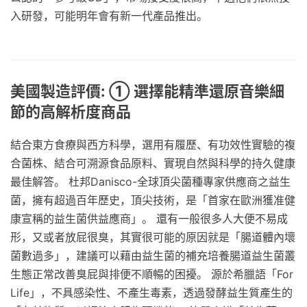
入研發，可能明年會有新一代產品推出。
美國製造評價: ① 選擇能精準還原音樂細
節的高解析度商品
結合東方食療與西方科學，選用有履歷、有功效性實驗的複
合菌株、結合可溯源食品原料、實現自然與科學的持久健康
最佳解答。 杜邦Danisco-全球頂尖菌種專家供應商之益生
菌，擁有超過百年歷史，頂尖技術，是「首家在歐洲獲准健
康宣稱的益生菌供益應商」。 還有一般很多人大便不易成
形，又或者放屁很臭，其實很可能的原因就是「腸道體內壞
菌數過多」，建議可以藉由益生菌的補充培養腸道益生菌叢
生態正常改善臭屁與排便不順暢的困擾。 源於希臘語「For
Life」，不具感染性、不產生毒素，透過發酵益生質產生的