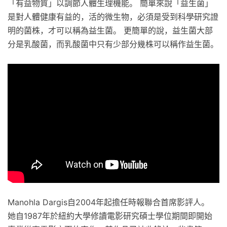
「有益物質」以調節人體生理機能。 簡單來說「益生菌」
是對人體健康有益的，活的微生物，必須是受到科學研究證
明的菌株，才可以稱為益生菌。 更簡單的說，益生菌大部
分是乳酸菌，而乳酸菌中只有少部分幾株可以稱作益生菌。
Manohla Dargis自2004年起擔任時報聯合首席影評人。
她自1987年於紐約大學修讀電影研究碩士學位期間即開始