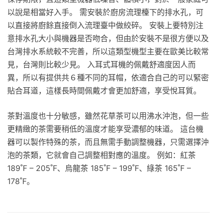
以說是相當好入手。 需安裝於廚房流理檯下的排水孔，可
以直接將廚餘直接倒入流理臺中做絞碎。 安裝上要特別注
意排水孔大小與機器是否吻合，但由於安裝不是很方便以及
台灣排水系統較不完善，所以這類型機型主要在歐美比較常
見，台灣則比較少見。 入耳式耳機的佩戴舒適度因人而
異，所以有提供共６種不同的耳帽，依適合自己的可以緊密
貼合耳道，這樣長時間佩戴才會更加舒適，享受悅耳質。
茶對溫度也十分敏感，雖然花草茶可以用沸水沖泡，但一些
更精緻的茶需要稍低的溫度才能享受濃郁的味道。 這台機
器可以製作特殊的茶，而且無需手動調整機器，只需選擇沖
泡的茶類，它就會自己調整相對應的溫度。 例如：紅茶
189˚F – 205˚F、烏龍茶 185˚F – 199˚F、綠茶 165˚F –
178˚F。