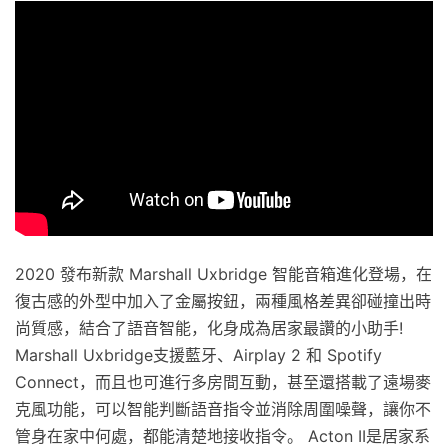
2020 發布新款 Marshall Uxbridge 智能音箱進化登場，在
復古感的外型中加入了金屬按鈕，兩種風格差異卻碰撞出時
尚質感，結合了語音智能，化身成為居家最讚的小助手!
Marshall Uxbridge支援藍牙、Airplay 2 和 Spotify
Connect，而且也可進行多房間互動，甚至還搭載了遠場麥
克風功能，可以智能判斷語音指令並消除周圍噪聲，讓你不
管身在家中何處，都能清楚地接收指令。 Acton II是居家系