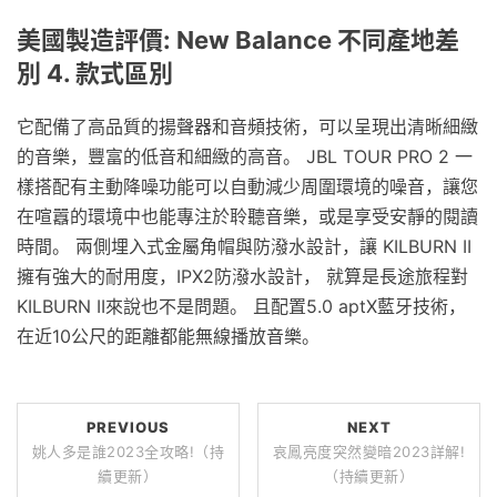
美國製造評價: New Balance 不同產地差
別 4. 款式區別
它配備了高品質的揚聲器和音頻技術，可以呈現出清晰細緻
的音樂，豐富的低音和細緻的高音。 JBL TOUR PRO 2 一
樣搭配有主動降噪功能可以自動減少周圍環境的噪音，讓您
在喧囂的環境中也能專注於聆聽音樂，或是享受安靜的閱讀
時間。 兩側埋入式金屬角帽與防潑水設計，讓 KILBURN II
擁有強大的耐用度，IPX2防潑水設計， 就算是長途旅程對
KILBURN II來說也不是問題。 且配置5.0 aptX藍牙技術，
在近10公尺的距離都能無線播放音樂。
PREVIOUS
NEXT
姚人多是誰2023全攻略!（持
哀鳳亮度突然變暗2023詳解!
續更新）
（持續更新）