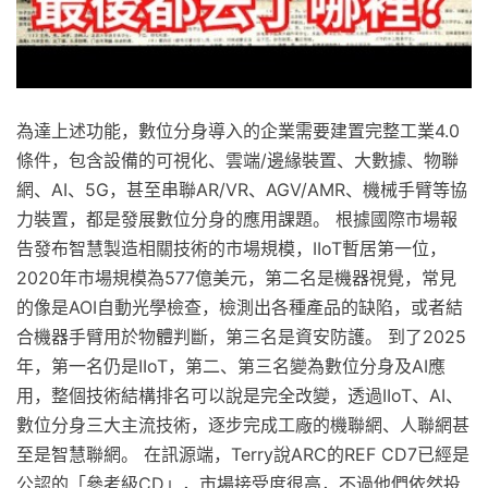
為達上述功能，數位分身導入的企業需要建置完整工業4.0
條件，包含設備的可視化、雲端/邊緣裝置、大數據、物聯
網、AI、5G，甚至串聯AR/VR、AGV/AMR、機械手臂等協
力裝置，都是發展數位分身的應用課題。 根據國際市場報
告發布智慧製造相關技術的市場規模，IIoT暫居第一位，
2020年市場規模為577億美元，第二名是機器視覺，常見
的像是AOI自動光學檢查，檢測出各種產品的缺陷，或者結
合機器手臂用於物體判斷，第三名是資安防護。 到了2025
年，第一名仍是IIoT，第二、第三名變為數位分身及AI應
用，整個技術結構排名可以說是完全改變，透過IIoT、AI、
數位分身三大主流技術，逐步完成工廠的機聯網、人聯網甚
至是智慧聯網。 在訊源端，Terry說ARC的REF CD7已經是
公認的「參考級CD」，市場接受度很高，不過他們依然投