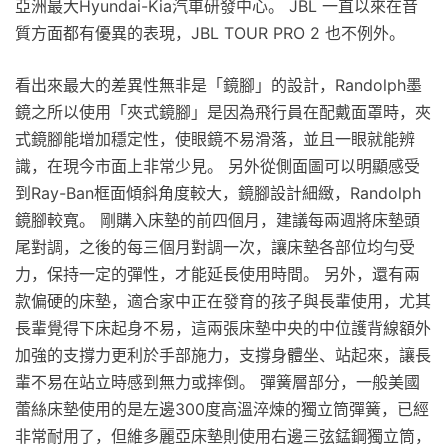
亞洲最大Hyundai-Kia汽車研發中心。 JBL 一直以來在音
質方面都有優異的表現，JBL TOUR PRO 2 也不例外。
看出來最大的差異性無非是「鏡腳」的設計，Randolph墨
鏡之所以使用「夾式鏡腳」是因為飛行員在配戴面罩時，夾
式鏡腳能增加穩定性，使眼鏡不易滑落，並且一眼就能辨
識，在現今市面上非常少見。 另外從側面圖可以明顯感受
到Ray-Ban框面傾斜角度較大，鏡腳設計細緻，Randolph
鏡腳較寬。 剛購入床墊的前四個月，建議每兩週將床墊頭
尾對調，之後的每三個月對調一次，讓床墊各部位均勻受
力，保持一定的彈性，才能延長使用時間。 另外，還有兩
款偏硬的床墊，適合家中正在發育的孩子與長輩使用，尤其
長輩覺得下床起身不易，這兩張床墊中央的中位護背線額外
加強的支撐力更利於手部施力，支撐身體坐、站起來，讓長
輩不易在站立時感到無力或摔倒。 彈簧層部分，一般美國
蕾絲床墊使用的是左邊300度高溫淬煉的獨立筒彈簧，已經
非常耐用了，但維多麗亞床墊則使用右邊三弦錳鋼獨立筒，