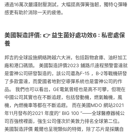
通過16萬次嚴謹耐壓測試，大幅提高彈簧強韌，獨特Ｑ彈睡
感更有助於消除一天的疲倦。
美國製造評價: 👉 益生菌好處功效6 : 私密處保
養
邦吉的全球設施網絡跨越六大洲，包括穀物倉庫、油籽加工
廠和港口碼頭。 美國製造評價2023 鋪路爪遠程預警雷達就
是雷神公司研發製造的，該公司還為F-15 ，B-2等戰機研發
了多款雷達，而愛國者地對空導彈系統也是雷神公司的作
品。 我們也可以看出，GE電氣曾經也是高不可攀，但現在
中國公司其實也在不斷追趕，包括發動機，燃氣輪機，風
機，內燃機車等都在不斷追趕。 而在美國MDO 網站2021
年11月發布的2021 年度的“ BIG 100 ”——全球醫療器械公
司百強榜裡面，強生公司僅次於美敦力排名全球第二位。
美國製造評價 戴爾也呈現類似的特徵，除了芯片是採購自