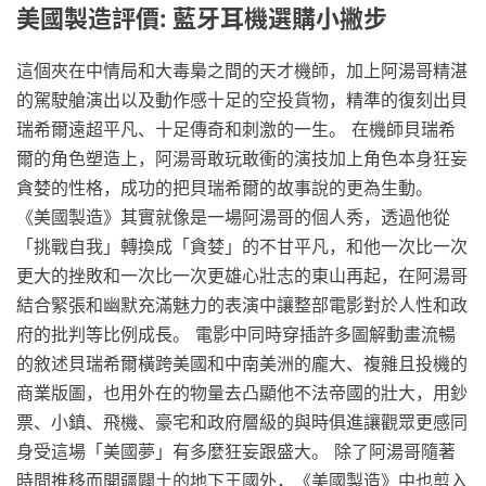
美國製造評價: 藍牙耳機選購小撇步
這個夾在中情局和大毒梟之間的天才機師，加上阿湯哥精湛
的駕駛艙演出以及動作感十足的空投貨物，精準的復刻出貝
瑞希爾遠超平凡、十足傳奇和刺激的一生。 在機師貝瑞希
爾的角色塑造上，阿湯哥敢玩敢衝的演技加上角色本身狂妄
貪婪的性格，成功的把貝瑞希爾的故事說的更為生動。
《美國製造》其實就像是一場阿湯哥的個人秀，透過他從
「挑戰自我」轉換成「貪婪」的不甘平凡，和他一次比一次
更大的挫敗和一次比一次更雄心壯志的東山再起，在阿湯哥
結合緊張和幽默充滿魅力的表演中讓整部電影對於人性和政
府的批判等比例成長。 電影中同時穿插許多圖解動畫流暢
的敘述貝瑞希爾橫跨美國和中南美洲的龐大、複雜且投機的
商業版圖，也用外在的物量去凸顯他不法帝國的壯大，用鈔
票、小鎮、飛機、豪宅和政府層級的與時俱進讓觀眾更感同
身受這場「美國夢」有多麼狂妄跟盛大。 除了阿湯哥隨著
時間推移而開疆闢土的地下王國外，《美國製造》中也剪入