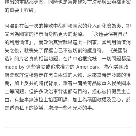
推出的重點都更案，同時也是富邦建設首次參與公辦都更案
的重要里程碑。
阿湯哥在每一次的挫敗中都仰賴國家的介入而化險為夷，卻
又因為國家的指示而身陷更大的泥淖。 「永遠要保有自己
的利用價值」，而政治其實就是這麼一回事，當利用價值消
失之後，就喪失了保護自己不被切割的護身符。 《美國製
造》的片名真的相當切題，在片中追根究柢，一切問題都是
made by 這些貪婪或追求權力的 American。 為何美國政
府會默許這樣遊走在黑白兩道的人物，原來當時是冷戰的後
期，加上反共的時代背景，還有中南美毒品嚴重入侵美國本
土等問題，但許多政治事背後都有目的，擔心被扣假民主自
由，有些事無法拉上抬面明講，加上為穩固政權及民心，於
是透過私下的協議，處理一些不光彩的事。