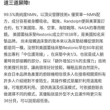
道三道屏障!
99.5%高純度NMN，以頂尖發酵技術x 優質單一NMN配
方，成分容易被身體吸收。 戰後，Randolph便與美軍簽訂
合約，包下美國陸、海、空軍、海陸戰隊、NASA的專用眼
鏡。 美國蕾絲床墊Restonic成立於1938年，是美國知名床
墊品牌。 尚未接觸過床墊的我本來以為床墊結構從頭到尾
都是同一種，沒想到美國蕾絲床墊Restonic早在80年前就
推出專利「中位護背線」，在床墊中央1/3、也就是成人躺
著時背部接觸的部分，採以「額外增加25%的支撐力」技術
完美撐托背部，讓肩頸背好好放鬆，睡眠品質自然提升。
來自日本品牌島產業的廚餘機相信很多人在搜尋相關資料有
許多人介紹絕對不會陌生，其操作模式是屬於利用溫風乾
燥，可堆肥再利用。 提供高溫及低溫模式，可依據廚餘去
做選擇不同的模式，其優點就是外型不大且運作時更只有
36分貝，可以說是超低音。