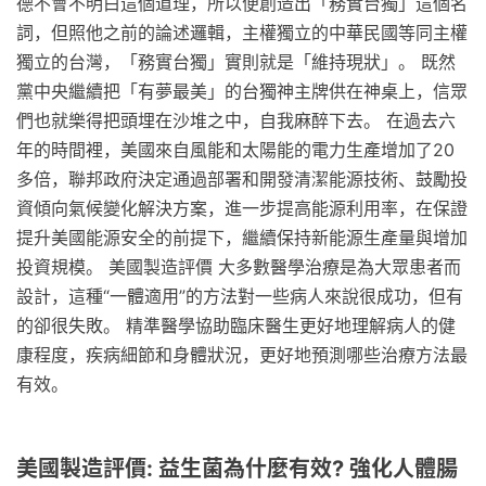
德不會不明白這個道理，所以便創造出「務實台獨」這個名
詞，但照他之前的論述邏輯，主權獨立的中華民國等同主權
獨立的台灣，「務實台獨」實則就是「維持現狀」。 既然
黨中央繼續把「有夢最美」的台獨神主牌供在神桌上，信眾
們也就樂得把頭埋在沙堆之中，自我麻醉下去。 在過去六
年的時間裡，美國來自風能和太陽能的電力生產增加了20
多倍，聯邦政府決定通過部署和開發清潔能源技術、鼓勵投
資傾向氣候變化解決方案，進一步提高能源利用率，在保證
提升美國能源安全的前提下，繼續保持新能源生產量與增加
投資規模。 美國製造評價 大多數醫學治療是為大眾患者而
設計，這種“一體適用”的方法對一些病人來說很成功，但有
的卻很失敗。 精準醫學協助臨床醫生更好地理解病人的健
康程度，疾病細節和身體狀況，更好地預測哪些治療方法最
有效。
美國製造評價: 益生菌為什麼有效? 強化人體腸