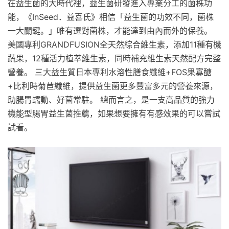
在益生菌的大時代裡，益生菌研發進入專業分工的菌株功
能，《InSeed．益喜氏》相信「益生菌的功效不同，菌株
一大關鍵。」唯有選對菌株，才能達到由內而外的保養。
美國專利GRANDFUSION全天然綜合維生素，添加11種有機
蔬果，12種活力植萃維生素，同時補充維生素天然配方完整
營養。 三大益生質日本專利水溶性膳食纖維+FOS果寡醣
+比利時菊苣纖維，提供益生菌更多豐富多元的營養來源，
助腸胃蠕動、好菌常駐。 總而言之，是一支高品質的強力
機能型腸胃益生菌推薦，如果想要擁有有感效果的可以嘗試
試看。