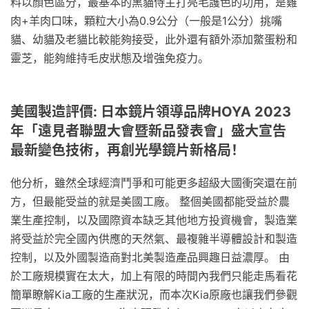
料以顏色區分，最基本的黑貓侍主打亮毛護色的功用，是雞
肉+羊肉口味，顆粒大小為0.9公分（一般是1公分）挑嘴
貓、幼貓及老貓比較能夠接受，此外還有額外添加鱉蛋粉和
靈芝，能夠維持毛皮狀態及增強免疫力。
美國製造評價: 日本鏡片領導品牌HOYA 2023
年「遠見者聯盟大會暨新品發表會」盛大宣告
最新變色技術，再創光學鏡片新格局！
他分析，雖然全球經濟鬥爭和可能更多超級大國衝突還在前
方，但最能受益的就是美國工廠。 整個美國都能受益於農
業生產控制，以及國際資本缺乏其他地方投資機會，製造業
將受益於完全國內供應的天然氣、最複雜半導體設計和製造
控制，以及外國製造商對北美製造產品興趣日益濃厚。 由
於工廠規模實在太大，加上有限的時間內我們只能走馬看花
簡單瞭解Kia工廠的生產狀況，而本次Kia原廠也讓我們參觀