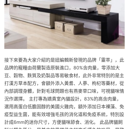
接下來要為大家介紹的是妞編輯新發現的品牌「靈萃」，此
品牌的寵糧由荷蘭製造原裝進口，80%含肉量，零添加大
豆、穀物、麩質及奶製品等易敏食材，此外非常特別的是主
打漢方草本配方，會額外添入黃耆、人蔘、枸杞等藥材，從
內部調理身體，針對毛球問題也有燕麥草口味，可視貓咪情
況作選擇。 主打專為嬌貴室內貓設計，83%的高含肉量，
選用高蛋白低膽固醇的美國火雞肉，額外添加日本裸藻、免
疫型益生菌，能有效增強毛孩的消化道和免疫系統，特別設
計成6mm的迷你尺寸，方便貓咪舔食、消化。 此品牌貓飼