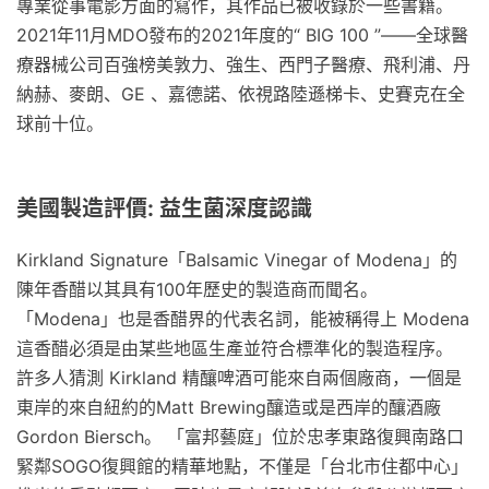
專業從事電影方面的寫作，其作品已被收錄於一些書籍。
2021年11月MDO發布的2021年度的“ BIG 100 ”——全球醫
療器械公司百強榜美敦力、強生、西門子醫療、飛利浦、丹
納赫、麥朗、GE 、嘉德諾、依視路陸遜梯卡、史賽克在全
球前十位。
美國製造評價: 益生菌深度認識
Kirkland Signature「Balsamic Vinegar of Modena」的
陳年香醋以其具有100年歷史的製造商而聞名。
「Modena」也是香醋界的代表名詞，能被稱得上 Modena
這香醋必須是由某些地區生產並符合標準化的製造程序。
許多人猜測 Kirkland 精釀啤酒可能來自兩個廠商，一個是
東岸的來自紐約的Matt Brewing釀造或是西岸的釀酒廠
Gordon Biersch。 「富邦藝庭」位於忠孝東路復興南路口
緊鄰SOGO復興館的精華地點，不僅是「台北市住都中心」