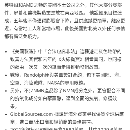
英特爾和AMD之類的美國本土公司之外，其他大部分零部
件，屏幕和整機製造業是放在東亞地區。 他說如果目標達
成，五年後不僅通貨膨脹會下降，且供應鏈更簡單，離家更
近，有當地工人和當地市場，此後美國對北美以外任何事情
都有廣泛免疫力。
《美國製造》中「合法包庇非法」這種遊走灰色地帶的
致富方法其實和去年的《火線掏寶》相當雷同，也同樣
的藉由一次又一次的鋌而走險推動整個故事。
戰後，Randolph便與美軍簽訂合約，包下美國陸、海、
空軍、海陸戰隊、NASA的專用眼鏡。
另外，不少NMN產品除了NMN成分之外，更會配合不同
的抗氧化成分如白藜蘆醇，達到全面的抗氧、修護效
果。
GlobalSources.com 據說是海外買家尋找優質全球供應
商，進口商/出口商和經銷商的最佳選擇。
2021年鈕柯公司鋼產量為2569萬噸，其中2029.6萬噸