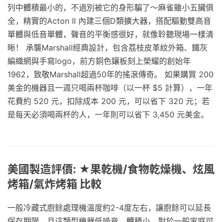
列中體積最小的，不過別被它的身形騙了～麻雀雖小五臟俱
全，精實的Acton II 內建三個D類擴大器，搭配驅動雙高音
單體與低音單體，聲音的平衡感很好，就像聆聽現場一樣清
晰！ 承襲Marshall經典設計，包含荔枝皮革紋外箱、鐵灰
編織網與手寫logo，前方銅色鑲板刻上榮耀的創始年
1962，致敬Marshall超過50年的搖滾傳奇。 如果購買 200
美金的機器且一週只喝兩杯咖啡（以一杯 $5 計算），一年
花費約 520 元，扣除成本 200 元，可以省下 320 元；若
是每天必須喝兩杯的人，一年則可以省下 3,450 元美金。
美國製造評價: ★果乾機/食物乾燥機、炫風
烤箱/氣炸烤箱 比較
一般冷藏式廚餘處理機溫度約2-4度左右，讓廚餘可以延長
保存期限，且這類型機器低噪音、體積小，對於一般家庭可