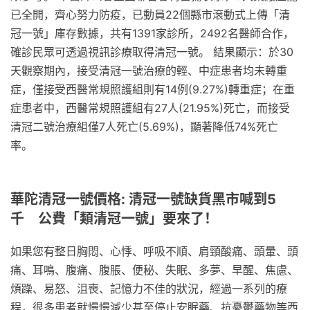
已全開，齊心努力防疫，已動員22個縣市滾動式上傳「清
冠一號」庫存數據，共有1391家診所，2492名醫師合作，
確診民眾可透過視訊診療取得清冠一號。 結果顯示：於30
天觀察期內，接受清冠一號治療的輕、中症患者均未轉重
症，僅接受西醫常規照護組則有14例(9.27%)轉重症；在重
症患者中，西醫常規照護組有27人(21.95%)死亡，而接受
清冠二號治療組僅7人死亡(5.69%)，顯著降低74%死亡
率。
華陀清冠一號價格: 清冠一號缺貨黑市喊到5
千 公費「類清冠一號」要來了！
如果您有整日胸悶、心悸、呼吸不順、肩頸酸痛、頭暈、頭
痛、耳鳴、腹痛、腹脹、便秘、失眠、多夢、早醒、焦慮、
煩躁、易怒、沮喪、記憶力不佳的狀況，經過一系列的療
程，很多患者就慢慢減少甚至停止安眠藥、抗憂鬱藥物等西