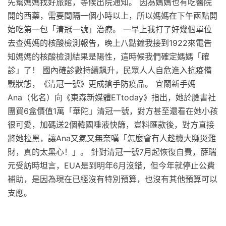
先幫媽媽找好旅館，等候出院通知。 因為媽媽也有吃醫院
開的西藥，需要間隔一個小時以上，所以媽媽在下午兩點開
始吃第一包「清冠一號」治療。 一早上我打了好幾個單位
去查媽媽的核酸檢測報告，晚上八點鐘我接到1922來電告
知媽媽的核酸檢測結果是陽性，這時候我們確定媽媽「確
診」了！ 國內確診數持續飆升，民眾人人自危進入抗疫備
戰狀態，《清冠一號》更成搶手防疫品。 宜蘭新手媽
Ana（化名）向《東森新媒體ETtoday》指出，她於臉書社
團買6盒價值1萬「華陀」清冠一號，對方甚至還看在她小孩
很可愛，加碼送2個韓國唾液快篩，豈料匯款後，對方直接
將她拉黑，讓Ana又氣又無奈嘆「怎麼會有人趁機大賺災難
財，真的太黑心！」。 針對清冠一號7月起恢復自費，薛瑞
元受訪時坦言，EUA是到明年6月沒錯，但今年就停止公費
補助，是因為現在已經沒有特別預算，也沒有其他預算可以
支應。