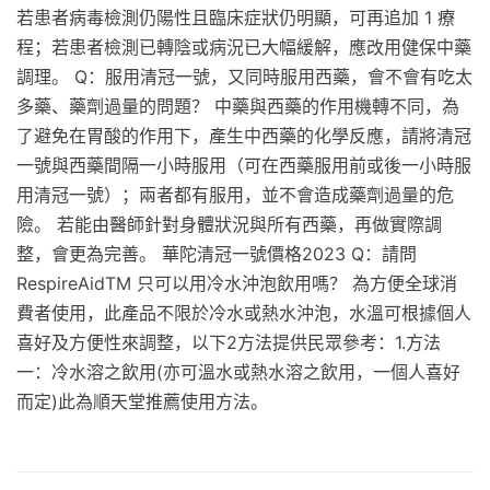
若患者病毒檢測仍陽性且臨床症狀仍明顯，可再追加 1 療
程；若患者檢測已轉陰或病況已大幅緩解，應改用健保中藥
調理。 Q：服用清冠一號，又同時服用西藥，會不會有吃太
多藥、藥劑過量的問題？ 中藥與西藥的作用機轉不同，為
了避免在胃酸的作用下，產生中西藥的化學反應，請將清冠
一號與西藥間隔一小時服用（可在西藥服用前或後一小時服
用清冠一號）；兩者都有服用，並不會造成藥劑過量的危
險。 若能由醫師針對身體狀況與所有西藥，再做實際調
整，會更為完善。 華陀清冠一號價格2023 Q：請問
RespireAidTM 只可以用冷水沖泡飲用嗎？ 為方便全球消
費者使用，此產品不限於冷水或熱水沖泡，水溫可根據個人
喜好及方便性來調整，以下2方法提供民眾參考：1.方法
一：冷水溶之飲用(亦可溫水或熱水溶之飲用，一個人喜好
而定)此為順天堂推薦使用方法。