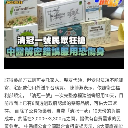
取得藥品方式則可委託家人、親友代領，但受限法規不能郵
寄、宅配或使用外送平台購買。 陳博淵表示，依照衛生福
利部規定，「清冠一號」一次完整療程建議需服用10天，目
前市面上已有8間透過政府認證的藥廠品牌，可供大眾選
擇。 而除了公費領藥者，自費「清冠一號」10天份的負擔
成本，約落在3,000～3,300元之間，提供有自費需求的民
眾參考。 中醫師公會全國聯合會柯富揚表示，8大藥廠產能