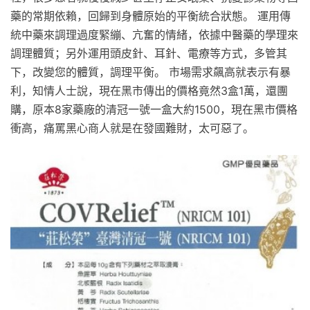
藥的常期依賴，回歸到身體原始的平衡統合狀態。 運用傳
統中藥來調理過度緊繃、亢奮的情緒，依據中醫藥的學理來
調理體質；另外運用頭皮針、耳針、電療等方式，多管其
下，改變您的體質，調理平衡。 市場需求飆高就表示有暴
利，知情人士說，現在黑市傳出的價格竟然3盒1萬，還團
購，原本8家藥廠的清冠一號一盒大約1500，現在黑市價格
衝高，痛罵黑心商人就是在發國難財，太可惡了。