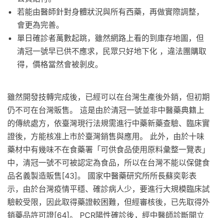
若能由醫師針對身體狀況與所有西藥，再做實際調整，
會更為完善。
單日確診者萬數起跳，雖然網路上看的到庫存地圖，但
清冠一號早已供不應求，民眾只好地下化 ，違法團購取
得，價格當然會被剝皮。
雖然開發技轉完成後，已經可以在台灣生產後外銷，但初期
仍不可在台灣販售。 這是由於清冠一號並非中醫藥典籍上
的傳統處方，依臺灣現行法規需進行中藥新藥查驗、臨床實
證後，方能核准上市於臺灣銷售與應用。 此外，由於十味
藥材中有幾味不在食藥署「可供食品使用原料彙整一覽表」
中，清冠一號不可被認定為食品，所以在台灣不能以保健食
品名義製造販售[43]。 國家中醫藥研究所所長蘇奕彰表
示，由於台灣疫情平穩、確診病人少，要進行大規模臨床試
驗較受限，因此取得藥證較困難，但經審核後，已先取得外
銷藥品許可證[64]。 PCR陽性確診後，經中醫師診斷開立