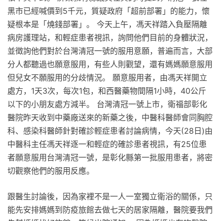
黑市已經喊價到5千元，質疑政府「超前部署」的能力，懷
疑根本是「燒錢部署」。 今天上午，馮天祥踏入負壓隔離
病房護理站，和輕症患者視訊，詢問他們目前的身體狀況，
並徵詢他們對於台灣清冠一號的服用意願，普遍而言，大部
分人都聽過也願意服用，有些人則觀望，還有媽媽願意服用
但兒女不願服用的分歧情況。 願意服用者，由馮天祥開立
處方，1天3次，每次1包，和西醫藥物間隔1小時，40公斤
以下的小朋友處方減半。 台灣清冠一號上市，衛福部彰化
醫院昨天收到中藥廠送來的新藥之後，中醫科醫師會同胸腔
科、感染科醫師針對確診輕症患者討論病情，今天(28日)由
中醫科主任馮天祥逐一和輕症的確診患者視訊，有25位患
者願意服用台灣清冠一號，是彰化縣第一批服用患者，將密
切觀察他們的服用反應。
跟醫生討論後，因為家裡不是一人一室獨立衛浴的關係，只
能先安排媽媽到防疫旅館去做七天的居家隔離，醫院要我們