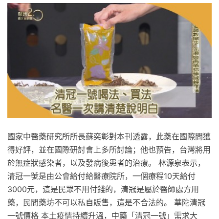
國家中醫藥研究所所長蘇奕彰對本刊透露，此藥在國際間獲
得好評，並在國際研討會上多所討論；他也預告，台灣將用
於無症狀感染者，以及發病後患者的治療。 林源泉表示，
清冠一號是由公會給付給醫療院所，一個療程10天給付
3000元，這是民眾不用付錢的，清冠是屬於醫師處方用
藥，民間藥坊不可以私自販售，這是不合法的。 華陀清冠
一號價格 本土疫情持續升溫，中藥「清冠一號」需求大