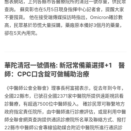
態表網站，上列各縣市各醫療院所的清冠一號存量，供民眾
查詢。 蘇奕彰也在5月5日現身指揮中心記者會，提醒大家
不要囤貨。 他在接受端傳媒採訪時指出，Omicron確診數
高，民眾基於恐慌大量採購，藥廠原本備好3個月的藥量，
卻在5天內用完。
華陀清冠一號價格: 新冠常備藥選擇+1 醫
師：CPC口含錠可做輔助治療
《中醫師公會全聯會》理事長柯富揚表示，從去年到今年，
全國22縣市，已號召全國2371家中醫院所提供遠距視訊看
診醫療，有超過7500位中醫師投入。 確診民眾可聯繫地方
政府指定責任院所，由中醫師進行診療評估，或是利用中醫
師全聯會網頁查詢提供通訊診療院所名單及聯絡方式、撥打
22縣市中醫師公會專線協助媒合附近中醫院所進行通訊診