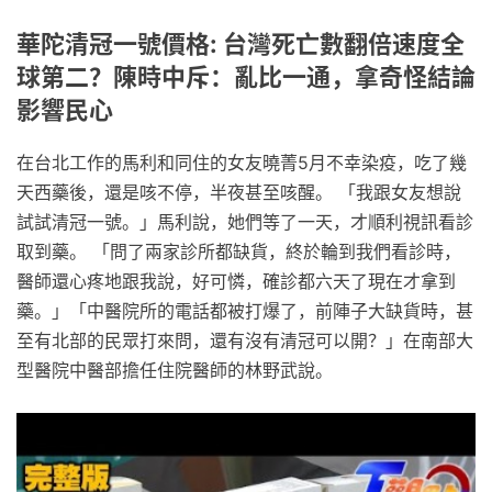
華陀清冠一號價格: 台灣死亡數翻倍速度全
球第二？陳時中斥：亂比一通，拿奇怪結論
影響民心
在台北工作的馬利和同住的女友曉菁5月不幸染疫，吃了幾
天西藥後，還是咳不停，半夜甚至咳醒。 「我跟女友想說
試試清冠一號。」馬利說，她們等了一天，才順利視訊看診
取到藥。 「問了兩家診所都缺貨，終於輪到我們看診時，
醫師還心疼地跟我說，好可憐，確診都六天了現在才拿到
藥。」「中醫院所的電話都被打爆了，前陣子大缺貨時，甚
至有北部的民眾打來問，還有沒有清冠可以開？」在南部大
型醫院中醫部擔任住院醫師的林野武說。