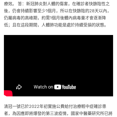
療效。 答：新冠肺炎對人體的傷害，在確診者快篩陰性之
後，仍會持續影響至少1個月，所以在快篩陰的28天以內，
仍屬病毒的高峰期，約需1個月後體內病毒量才會逐漸降
低；且在這段期間，人體肺功能是處於持續受損的狀態。
清冠一號已於2022年初實施公費給付治療輕中症確診患
者，為因應即將爆發的第三波疫情，國家中醫藥研究所已將