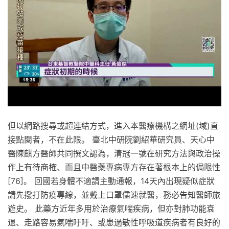
但以網路搜尋或超連結方式，進入本醫療機構之網址(域)直
接點閱者，不在此限。 臺北中研院劉紹華研究員、天心中
醫陳麒方醫師共同撰文認為，清冠一號在研究方法與政治操
作上有待商榷、而且中醫藥專病專方存在著根本上的侷限性
[76]。 回國若身體不適請主動通報，14天內出現疑似症狀
請先撥打防疫專線，並戴上口罩儘速就醫，務必告知醫師旅
遊史。 此藥方近年多用於治療氣喘疾病，但亦對肺功能衰
退、走路容易氣喘吁吁、或患過敏性呼吸道疾病者有良好的