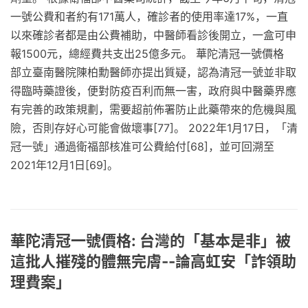
一號公費和者約有171萬人，確診者的使用率達17%，一直
以來確診者都是由公費補助，中醫師看診後開立，一盒可申
報1500元，總經費共支出25億多元。 華陀清冠一號價格
部立臺南醫院陳柏勳醫師亦提出質疑，認為清冠一號並非取
得臨時藥證後，便對防疫百利而無一害，政府與中醫藥界應
有完善的政策規劃，需要超前佈署防止此藥帶來的危機與風
險，否則存好心可能會做壞事[77]。 2022年1月17日，「清
冠一號」通過衛福部核准可公費給付[68]，並可回溯至
2021年12月1日[69]。
華陀清冠一號價格: 台灣的「基本是非」被
這批人摧殘的體無完膚--論高虹安「詐領助
理費案」