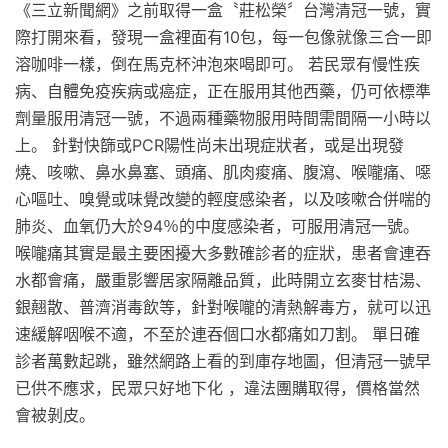
《三立新聞網》之前取得一盒〝莊松榮〞台灣清冠一號，實
際打開來看，發現一盒裡面有10包，每一包像就像三合一即
溶咖啡一樣，倒在馬克杯沖泡來喝即可。 若民眾有慢性疾
病、自體免疫疾病或癌症，正在服用其他西藥，仍可依標準
劑量服用清冠一號，不過兩種藥物服用時間需間隔一小時以
上。 針對快篩或PCR陽性尚未出現症狀者，或是出現發
燒、咳嗽、鼻水鼻塞、頭痛、肌肉痠痛、腹瀉、喉嚨痛、噁
心嘔吐、嗅覺或味覺改變的輕度感染者，以及咳嗽合併喘的
肺炎、血氧仍大於94％的中度感染者，可服用清冠一號。
喉嚨痛其實是最主要困擾大多數確診者的症狀，患者會連吞
水都會痛，嚴重影響居家隔離品質，此時開立玄麥甘桔湯、
銀翹散、普濟消毒飲等，針對喉嚨的清熱解毒方，就可以迅
速緩解咽喉不適，不至於連吞個口水都痛如刀割。 單日確
診者萬數起跳，雖然網路上看的到庫存地圖，但清冠一號早
已供不應求，民眾只好地下化 ，違法團購取得，價格當然
會被剝皮。