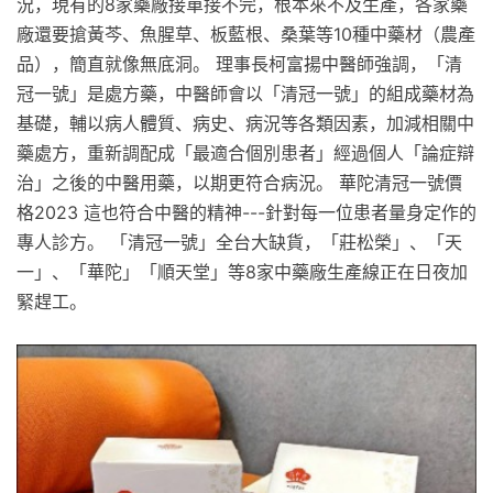
況，現有的8家藥廠接單接不完，根本來不及生產，各家藥
廠還要搶黃芩、魚腥草、板藍根、桑葉等10種中藥材（農產
品），簡直就像無底洞。 理事長柯富揚中醫師強調，「清
冠一號」是處方藥，中醫師會以「清冠一號」的組成藥材為
基礎，輔以病人體質、病史、病況等各類因素，加減相關中
藥處方，重新調配成「最適合個別患者」經過個人「論症辯
治」之後的中醫用藥，以期更符合病況。 華陀清冠一號價
格2023 這也符合中醫的精神---針對每一位患者量身定作的
專人診方。 「清冠一號」全台大缺貨，「莊松榮」、「天
一」、「華陀」「順天堂」等8家中藥廠生產線正在日夜加
緊趕工。