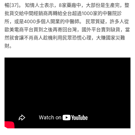
暢[37]。 知情人士表示，8家藥廠中，大部份是生產完，整
批貨交給中間經銷商再轉給全台超過1000家的中醫院診
所，或是4000多個人開業的中醫師。 民眾質疑，許多人從
歐美電商平台買到之後再寄回台灣，國外平台賣到缺貨，當
然就會讓不肖商人趁機利用民眾恐慌心理，大賺國家災難
財。