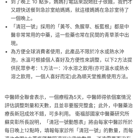
到了晚上 10 點多，媽媽打電話來說她肚子很餓，我們才
又趕快送餐到急診室給媽媽，就這樣媽媽在急診室待了
一個晚上。
「清冠一號」採用的「黃芩、魚腥草、板藍根」都是中
醫非常常用的中藥，這一些藥也常在民間的青草茶中出
現。
為方便全球消費者使用，此產品不限於冷水或熱水沖
泡，水溫可根據個人喜好及方便性來調整，以下2方法提
供民眾參考：1.方法一：冷水溶之飲用(亦可溫水或熱水
溶之飲用，一個人喜好而定)此為順天堂推薦使用方法。
中醫師全聯會表示，一個療程為5天，中醫師得依個案情況
評估調整劑量和天數，且並非要服完整盒；此外，中醫藥治
療長新冠成效不錯，可多利用。 衛福部國家中醫藥研究所
蘇奕彰所長說明，「清冠一號動態表」將由每家中醫診所於
每日晚上12點時，填報每家診所「清冠一號」的數量，而每