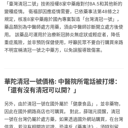
「臺灣清冠二號」技術授權8家中藥廠對付BA.5和其他新的
變種疫情。 衛福部因應疫情需要，已依藥事法第48條之2
規定，核准8家中藥廠於國內專案製造「台灣清冠一號」，
藥品類別為中醫師處方用藥，須由中醫師診斷開立處方後使
用。 該藥品可運用於治療新冠肺炎無症狀或輕症者，降低
重症風險，並非預防保健使用，呼籲民眾不要自行購買來路
不明宣稱清冠一號之中藥方，以免誤服導致傷害。
華陀清冠一號價格: 中醫院所電話被打爆：
「還有沒有清冠可以開？」
另外，由於清冠一號在國外屬於「健康食品」，並非藥物，
因此在國外網路商店也可購買。 對此，薛瑞元提醒，清冠
一號在台灣仍屬於處方藥，如果透過國外網站購買，在台灣
供貨，若沒有相關許可證，恐違反《藥事法》，須特別留