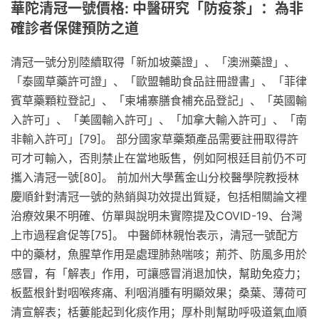
華陀清冠一號價格: 中醫研究「防疫茶」：為非
確診者保健預防之道
清冠一號分別陸續取得「新加坡藥證」、「澳洲藥證」、
「泰國草藥許可證」、「歐盟輔助食品註冊證書」、「菲律
賓草藥顆粒登記」、「柬埔寨膳食補充品登記」、「英國輸
入許可」、「美國輸入許可」、「加拿大輸入許可」、「南
非輸入許可」[79]。 部分國家草藥類產品需要註冊取得許
可才可輸入，否則禁止在當地販售，例如阿根廷目前仍不可
攜入清冠一號[80]。 前加州大學舊金山分校醫學院教授林
慶順針對清冠一號的熱銷與功效提出質疑，包括相關論文裡
治療效果不明確、仿單與說明未實際提及COVID-19、台灣
上市過程倉促等[75]。 中醫師林親怡表示，清冠一號配方
中的藥材，魚腥草作用是處理肺熱喘咳；荊芥、防風多用於
感冒，有「解表」作用，可讓感冒消退加快，幫助免疫力；
板藍根針對咽喉疼痛、利咽消腫有明顯效果；桑葉、薄荷可
清宣解表；栝蔞能起到化痰作用；厚朴則幫助呼吸道氣血順