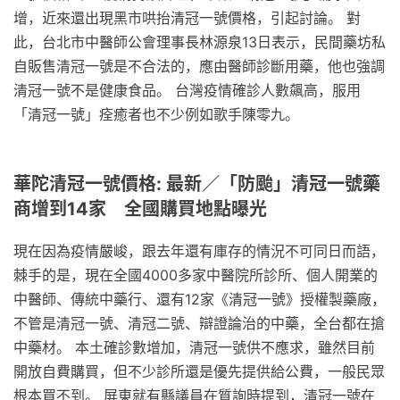
增，近來還出現黑市哄抬清冠一號價格，引起討論。 對
此，台北市中醫師公會理事長林源泉13日表示，民間藥坊私
自販售清冠一號是不合法的，應由醫師診斷用藥，他也強調
清冠一號不是健康食品。 台灣疫情確診人數飆高，服用
「清冠一號」痊癒者也不少例如歌手陳零九。
華陀清冠一號價格: 最新／「防颱」清冠一號藥
商增到14家 全國購買地點曝光
現在因為疫情嚴峻，跟去年還有庫存的情況不可同日而語，
棘手的是，現在全國4000多家中醫院所診所、個人開業的
中醫師、傳統中藥行、還有12家《清冠一號》授權製藥廠，
不管是清冠一號、清冠二號、辯證論治的中藥，全台都在搶
中藥材。 本土確診數增加，清冠一號供不應求，雖然目前
開放自費購買，但不少診所還是優先提供給公費，一般民眾
根本買不到。 屏東就有縣議員在質詢時提到，清冠一號在