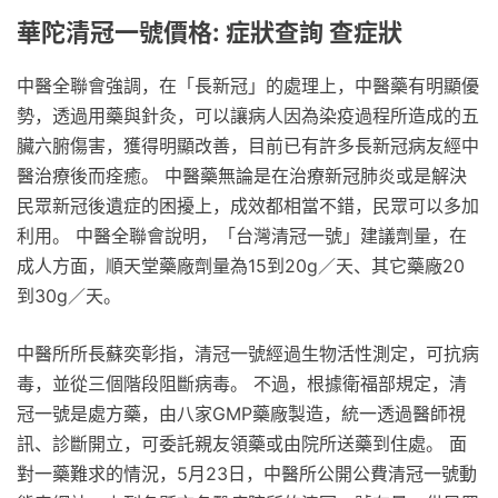
華陀清冠一號價格: 症狀查詢 查症狀
中醫全聯會強調，在「長新冠」的處理上，中醫藥有明顯優
勢，透過用藥與針灸，可以讓病人因為染疫過程所造成的五
臟六腑傷害，獲得明顯改善，目前已有許多長新冠病友經中
醫治療後而痊癒。 中醫藥無論是在治療新冠肺炎或是解決
民眾新冠後遺症的困擾上，成效都相當不錯，民眾可以多加
利用。 中醫全聯會說明，「台灣清冠一號」建議劑量，在
成人方面，順天堂藥廠劑量為15到20g／天、其它藥廠20
到30g／天。
中醫所所長蘇奕彰指，清冠一號經過生物活性測定，可抗病
毒，並從三個階段阻斷病毒。 不過，根據衛福部規定，清
冠一號是處方藥，由八家GMP藥廠製造，統一透過醫師視
訊、診斷開立，可委託親友領藥或由院所送藥到住處。 面
對一藥難求的情況，5月23日，中醫所公開公費清冠一號動