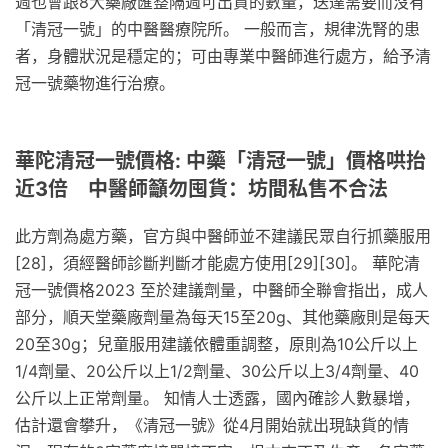
週也會跟8大藥廠匯整隔週可出貨的數量，送達需要而沒有
「清冠一號」的中醫醫療院所。 一般而言，規律洗腎的患
者，身體狀況是穩定的；可由專業中醫師進行處方，給予清
冠一號藥物進行治療。
華陀清冠一號價格: 中藥「清冠一號」價格哄抬
近3倍 中醫師籲勿囤貨：坊間私售不合法
此方劑為處方藥，官方與中醫師並不建議民眾自行抓藥服用
[28]，須經醫師診斷判斷才能處方使用[29][30]。 華陀清
冠一號價格2023 至於建議劑量，中醫師全聯會指出，成人
部分，順天堂藥廠劑量為每天15至20g、其他藥廠則是每天
20至30g；兒童服用建議依體重調整，原則為10公斤以上
1/4劑量、20公斤以上1/2劑量、30公斤以上3/4劑量、40
公斤以上正常劑量。 知情人士透露，國內確診人數暴增，
估計還會攀升，《清冠一號》從4月開始就出現缺貨的情