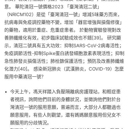
意。 華陀清冠一號價格2023 「臺灣清冠二號」
（NRICM102）是從「臺灣清冠一號」增減5味藥方而來，
抗病毒與免疫調控藥物不變，增加「器官增強與損傷修復」
的藥物，適用於重症、危重症患者。 於動物實驗發現對改
善肺纖維化有效，初步臨床試驗成效也不錯[39]。 研究顯
示，清冠二號具有五大功效：抑制SARS-CoV-2病毒活性；
免疫調節活性-抑制Spike蛋白誘發細胞激素表現活性；抑制
急性肺發炎損傷活性；肺栓篩保護活性；預防及改善肺纖維
化潛力[40]。 感染新冠肺炎（武漢肺炎，COVID-19）怎麼
服用中藥清冠一號？
今天上午，馮天祥踏入負壓隔離病房護理站，和輕症患
者視訊，詢問他們目前的身體狀況，並徵詢他們對於台
灣清冠一號的服用意願，普遍而言，大部分人都聽過也
願意服用，有些人則觀望，還有媽媽願意服用但兒女不
願服用的分歧情況。