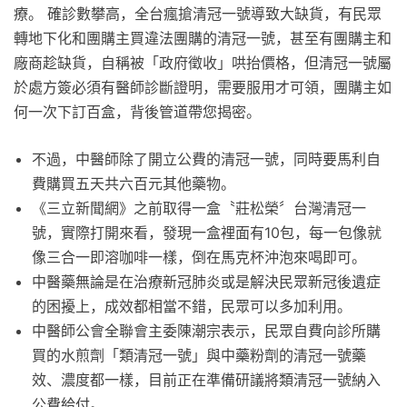
療。 確診數攀高，全台瘋搶清冠一號導致大缺貨，有民眾
轉地下化和團購主買違法團購的清冠一號，甚至有團購主和
廠商趁缺貨，自稱被「政府徵收」哄抬價格，但清冠一號屬
於處方簽必須有醫師診斷證明，需要服用才可領，團購主如
何一次下訂百盒，背後管道帶您揭密。
不過，中醫師除了開立公費的清冠一號，同時要馬利自
費購買五天共六百元其他藥物。
《三立新聞網》之前取得一盒〝莊松榮〞台灣清冠一
號，實際打開來看，發現一盒裡面有10包，每一包像就
像三合一即溶咖啡一樣，倒在馬克杯沖泡來喝即可。
中醫藥無論是在治療新冠肺炎或是解決民眾新冠後遺症
的困擾上，成效都相當不錯，民眾可以多加利用。
中醫師公會全聯會主委陳潮宗表示，民眾自費向診所購
買的水煎劑「類清冠一號」與中藥粉劑的清冠一號藥
效、濃度都一樣，目前正在準備研議將類清冠一號納入
公費給付。