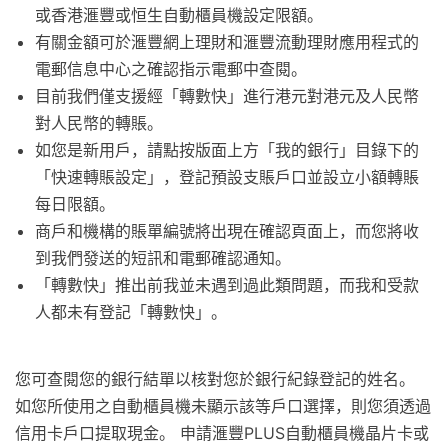
或香港滙豐或恒生自動櫃員機設定限額。
有關金額可於滙豐網上理財和滙豐流動理財應用程式的
電郵信息中心之確認指示電郵中查閱。
目前我們僅支援經「轉數快」進行港元對港元及人民幣
對人民幣的轉賬。
如您是新用戶，請點按版面上方「我的銀行」目錄下的
「快速轉賬設定」，登記預設支賬戶口並設立小額轉賬
每日限額。
商戶和機構的賬單編號將出現在確認頁面上，而您將收
到我們發送的短訊和電郵確認通知。
「轉數快」推出前我並未遇到過此類問題，而我和受款
人都未有登記「轉數快」。
您可查閱您的銀行結單以核對您於銀行紀錄登記的姓名。
如您所使用之自動櫃員機未顯示該等戶口選擇，則您須透過
信用卡戶口提取現金。 申請滙豐PLUS自動櫃員機晶片卡或