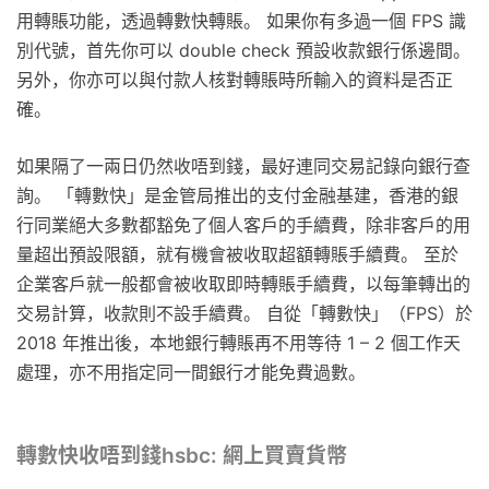
用轉賬功能，透過轉數快轉賬。 如果你有多過一個 FPS 識
別代號，首先你可以 double check 預設收款銀行係邊間。
另外，你亦可以與付款人核對轉賬時所輸入的資料是否正
確。
如果隔了一兩日仍然收唔到錢，最好連同交易記錄向銀行查
詢。 「轉數快」是金管局推出的支付金融基建，香港的銀
行同業絕大多數都豁免了個人客戶的手續費，除非客戶的用
量超出預設限額，就有機會被收取超額轉賬手續費。 至於
企業客戶就一般都會被收取即時轉賬手續費，以每筆轉出的
交易計算，收款則不設手續費。 自從「轉數快」（FPS）於
2018 年推出後，本地銀行轉賬再不用等待 1 – 2 個工作天
處理，亦不用指定同一間銀行才能免費過數。
轉數快收唔到錢hsbc: 網上買賣貨幣