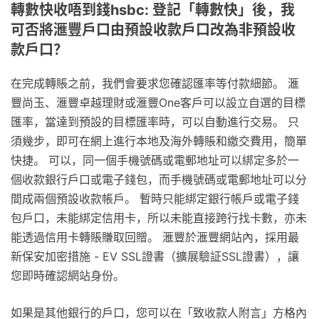
轉數快收唔到錢hsbc: 登記「轉數快」後，我
可否將滙豐戶口由預設收款戶口改為非預設收
款戶口？
在完成轉賬之前，我們會要求您確認匯率等付款細節。 滙
豐尚玉、滙豐卓越理財或滙豐One客戶可以設立自選的目標
匯率，當達到預設的目標匯率時，可以自動進行交易。 只
須幾步，即可在網上進行本地及海外轉賬和繳交費用，簡單
快捷。 可以，同一個手機號碼或電郵地址可以綁定多於一
個收款銀行戶口或電子錢包，而手機號碼或電郵地址可以分
間成兩個預設收款帳戶。 暫時只能綁定銀行帳戶或電子錢
包戶口，未能綁定信用卡，所以未能直接跨行找卡數，亦未
能透過信用卡轉賬賺取回贈。 滙豐於滙豐網站內，採用最
新保安加密措施 - EV SSL證書（擴展驗証SSL證書），讓
您即時確認網站身份。
如果是其他銀行的戶口，您可以在「致收款人附言」方格內