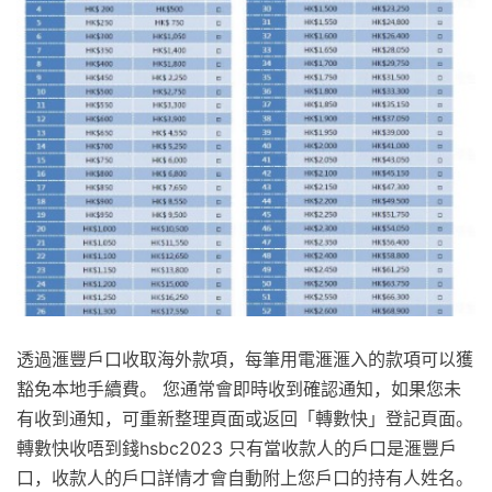
透過滙豐戶口收取海外款項，每筆用電滙滙入的款項可以獲
豁免本地手續費。 您通常會即時收到確認通知，如果您未
有收到通知，可重新整理頁面或返回「轉數快」登記頁面。
轉數快收唔到錢hsbc2023 只有當收款人的戶口是滙豐戶
口，收款人的戶口詳情才會自動附上您戶口的持有人姓名。