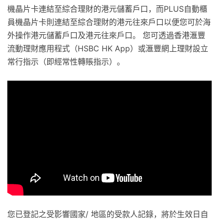
機晶片卡連結至綜合理財的港元儲蓄戶口，而PLUS自動櫃
員機晶片卡則連結至綜合理財的港元往來戶口以便您可於海
外操作港元儲蓄戶口及港元往來戶口。 您可透過香港滙豐
流動理財應用程式（HSBC HK App）或滙豐網上理財設立
常行指示（即經常性轉賬指示）。
您已登記之受影響國家/ 地區的受款人記錄，將於生效日自