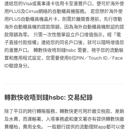
連結您的Visa或萬事達卡信用卡至滙豐戶口，便可於海外使
用PLUS及Cirrus網絡的自動櫃員機服務。 若您想於海外使
用PLUS自動櫃員機晶片卡，則需於離開香港前，先行啓動
海外自動櫃員機的提款限額，因為海外自動櫃員機默認的提
款限額為零。 只需一次性簡單設立戶口增值指示，經「電
子直接付款授權」連結您的同名戶口後，就可以隨時增值您
的滙豐戶口。 轉數快收唔到錢hsbc 需要，視乎您的流動裝
置和應用程式設定，您需要使用6位PIN／Touch ID／Face
ID驗證身分。
轉數快收唔到錢hsbc: 交易紀錄
除了平日的跨行轉賬服務，轉數快更可用於繳交稅款、差餉
及水費，而運輸署、入境事務處和康文署亦有提供轉數快繳
費櫃枱，費用全免。 一般銀行提供的流動理財app都可以使