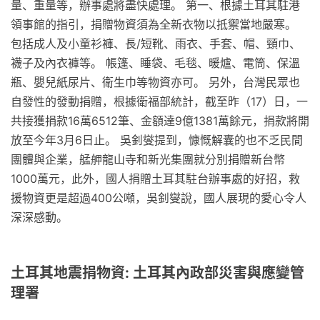
量、重量等，辦事處將盡快處理。 第一、根據土耳其駐港
領事館的指引，捐贈物資須為全新衣物以抵禦當地嚴寒。
包括成人及小童衫褲、長/短靴、雨衣、手套、帽、頸巾、
襪子及內衣褲等。 帳篷、睡袋、毛毯、暖爐、電筒、保溫
瓶、嬰兒紙尿片、衛生巾等物資亦可。 另外，台灣民眾也
自發性的發動捐贈，根據衛福部統計，截至昨（17）日，一
共接獲捐款16萬6512筆、金額達9億1381萬餘元，捐款將開
放至今年3月6日止。 吳釗燮提到，慷慨解囊的也不乏民間
團體與企業，艋舺龍山寺和新光集團就分別捐贈新台幣
1000萬元，此外，國人捐贈土耳其駐台辦事處的好招，救
援物資更是超過400公噸，吳釗燮說，國人展現的愛心令人
深深感動。
土耳其地震捐物資: 土耳其內政部災害與應變管
理署