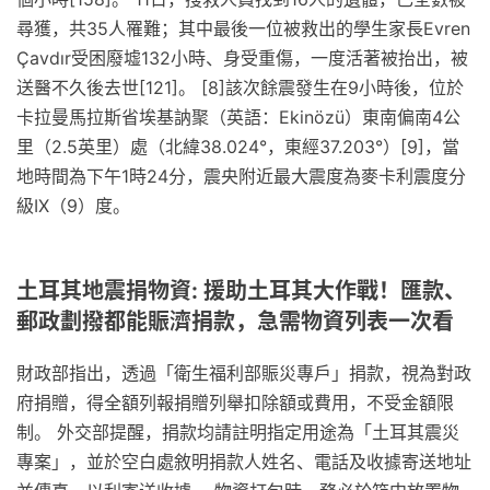
尋獲，共35人罹難；其中最後一位被救出的學生家長Evren
Çavdır受困廢墟132小時、身受重傷，一度活著被抬出，被
送醫不久後去世[121]。 [8]該次餘震發生在9小時後，位於
卡拉曼馬拉斯省埃基訥聚（英語：Ekinözü）東南偏南4公
里（2.5英里）處（北緯38.024°，東經37.203°）[9]，當
地時間為下午1時24分，震央附近最大震度為麥卡利震度分
級IX（9）度。
土耳其地震捐物資: 援助土耳其大作戰！匯款、
郵政劃撥都能賑濟捐款，急需物資列表一次看
財政部指出，透過「衛生福利部賑災專戶」捐款，視為對政
府捐贈，得全額列報捐贈列舉扣除額或費用，不受金額限
制。 外交部提醒，捐款均請註明指定用途為「土耳其震災
專案」，並於空白處敘明捐款人姓名、電話及收據寄送地址