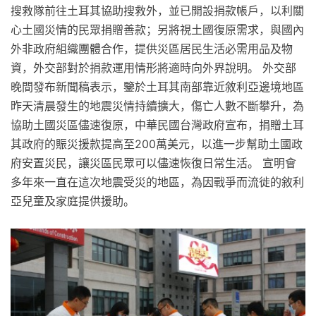
搜救隊前往土耳其協助搜救外，並已開設捐款帳戶，以利關
心土國災情的民眾捐贈善款；另將視土國復原需求，與國內
外非政府組織團體合作，提供災區居民生活必需用品及物
資，外交部對於捐款運用情形將適時向外界說明。 外交部
晚間發布新聞稿表示，鑒於土耳其南部靠近敘利亞邊境地區
昨天清晨發生的地震災情持續擴大，傷亡人數不斷攀升，為
協助土國災區儘速復原，中華民國台灣政府宣布，捐贈土耳
其政府的賑災援款提高至200萬美元，以進一步幫助土國政
府安置災民，讓災區民眾可以儘速恢復日常生活。 宣明會
多年來一直在這次地震受災的地區，為因戰爭而流徙的敘利
亞兒童及家庭提供援助。