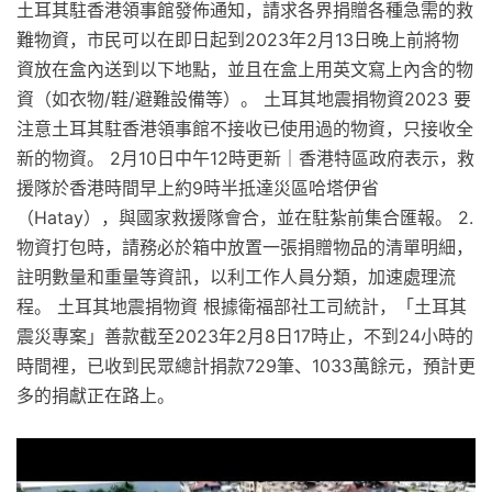
土耳其駐香港領事館發佈通知，請求各界捐贈各種急需的救
難物資，市民可以在即日起到2023年2月13日晚上前將物
資放在盒內送到以下地點，並且在盒上用英文寫上內含的物
資（如衣物/鞋/避難設備等）。 土耳其地震捐物資2023 要
注意土耳其駐香港領事館不接收已使用過的物資，只接收全
新的物資。 2月10日中午12時更新｜香港特區政府表示，救
援隊於香港時間早上約9時半抵達災區哈塔伊省
（Hatay），與國家救援隊會合，並在駐紮前集合匯報。 2.
物資打包時，請務必於箱中放置一張捐贈物品的清單明細，
註明數量和重量等資訊，以利工作人員分類，加速處理流
程。 土耳其地震捐物資 根據衛福部社工司統計，「土耳其
震災專案」善款截至2023年2月8日17時止，不到24小時的
時間裡，已收到民眾總計捐款729筆、1033萬餘元，預計更
多的捐獻正在路上。