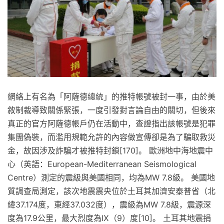
網絡上有名為「阿薩德總統」的推特帳號被封一事，由於美
敘制裁導致關係緊張，一度引發對言論自由的關切，但後來
真正的官方阿薩德帳戶仍在活動中，查證指出該帳號是犯罪
集團偽裝，而濫用規範允許的內容做宣傳卻是為了騙取救災
金，故因涉及詐騙才被推特封鎖[170]。 歐洲地中海地震中
心（英語：European-Mediterranean Seismological
Centre）測定的震級與美國相同，均為MW 7.8級。 美國地
質調查局測定，該次地震震央位於土耳其加濟安泰普省（北
緯37.174度，東經37.032度），震級為MW 7.8級，震源深
度為17.9公里，最大烈度為Ⅸ（9）度[10]。 土耳其地震捐