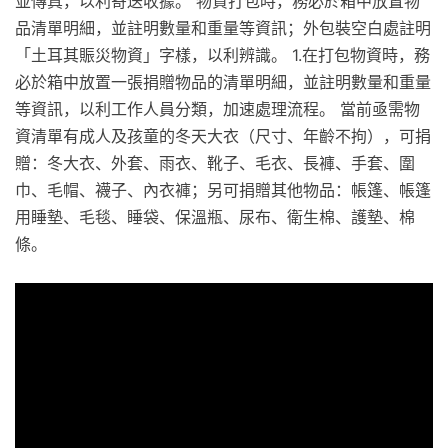
並傳真，以利寄送收據。 物資打包時，務必於箱中放置物
品清單明細，並註明數量和重量等資訊；外包裝空白處註明
「土耳其賑災物資」字樣，以利辨識。 1.在打包物資時，務
必於箱中放置一張捐贈物品的清單明細，並註明數量和重量
等資訊，以利工作人員分類，加速處理流程。 當前亟需物
資清單有成人及孩童的冬天大衣（尺寸、年齡不拘），可捐
贈：冬大衣、外套、雨衣、靴子、毛衣、長褲、手套、圍
巾、毛帽、襪子、內衣褲；另可捐贈其他物品：帳篷、帳篷
用睡墊、毛毯、睡袋、保溫瓶、尿布、衛生棉、護墊、棉
條。