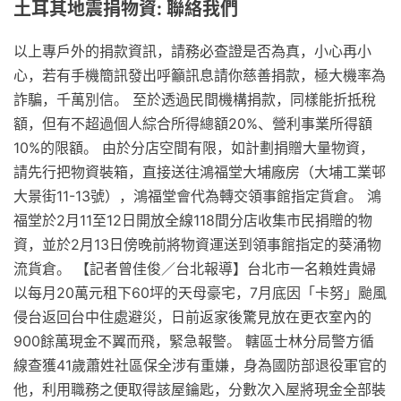
土耳其地震捐物資: 聯絡我們
以上專戶外的捐款資訊，請務必查證是否為真，小心再小
心，若有手機簡訊發出呼籲訊息請你慈善捐款，極大機率為
詐騙，千萬別信。 至於透過民間機構捐款，同樣能折抵稅
額，但有不超過個人綜合所得總額20%、營利事業所得額
10%的限額。 由於分店空間有限，如計劃捐贈大量物資，
請先行把物資裝箱，直接送往鴻福堂大埔廠房（大埔工業邨
大景街11-13號），鴻福堂會代為轉交領事館指定貨倉。 鴻
福堂於2月11至12日開放全線118間分店收集市民捐贈的物
資，並於2月13日傍晚前將物資運送到領事館指定的葵涌物
流貨倉。 【記者曾佳俊／台北報導】台北市一名賴姓貴婦
以每月20萬元租下60坪的天母豪宅，7月底因「卡努」颱風
侵台返回台中住處避災，日前返家後驚見放在更衣室內的
900餘萬現金不翼而飛，緊急報警。 轄區士林分局警方循
線查獲41歲蕭姓社區保全涉有重嫌，身為國防部退役軍官的
他，利用職務之便取得該屋鑰匙，分數次入屋將現金全部裝