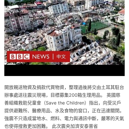
開放親送物資及捐款代買物資，整理過後將交由土耳其駐台
辦事處送往震災現場，目標募集200箱生理用品。 英國慈
善組織救助兒童會（Save the Children）指出，向受災戶
提供避難所、醫療用品、水及食物的窗口，正在迅速關閉。
強震不只造成當地水、燃料、電力與通訊中斷，嚴寒的天氣
也使得搜救更加困難。 此次震央加濟安泰普省