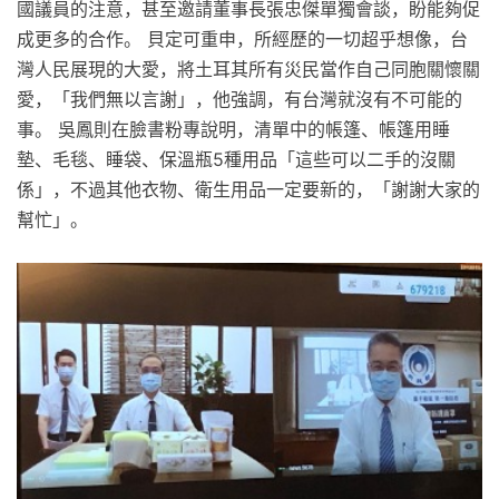
國議員的注意，甚至邀請董事長張忠傑單獨會談，盼能夠促
成更多的合作。 貝定可重申，所經歷的一切超乎想像，台
灣人民展現的大愛，將土耳其所有災民當作自己同胞關懷關
愛，「我們無以言謝」，他強調，有台灣就沒有不可能的
事。 吳鳳則在臉書粉專說明，清單中的帳篷、帳篷用睡
墊、毛毯、睡袋、保溫瓶5種用品「這些可以二手的沒關
係」，不過其他衣物、衛生用品一定要新的，「謝謝大家的
幫忙」。