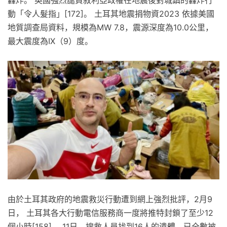
動「令人髮指」[172]。 土耳其地震捐物資2023 依據美國
地質調查局資料，規模為MW 7.8，震源深度為10.0公里，
最大震度為IX（9）度。
由於土耳其政府的地震救災行動遭到網上強烈批評，2月9
日， 土耳其各大行動電信服務商一度將推特封鎖了至少12
個小時[158]。 11日，搜救人員找到16人的遺體，已全數被