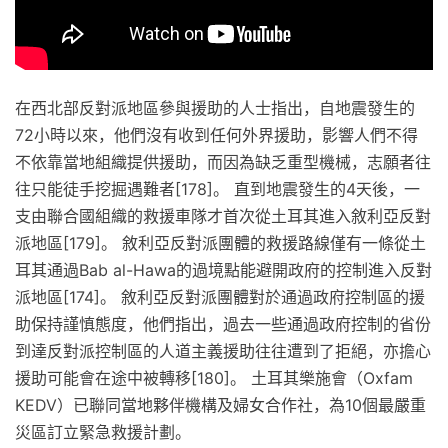
在西北部反對派地區參與援助的人士指出，自地震發生的
72小時以來，他們沒有收到任何外界援助，影響人們不得
不依靠當地組織提供援助，而因為缺乏重型機械，志願者往
往只能徒手挖掘遇難者[178]。 直到地震發生的4天後，一
支由聯合國組織的救援車隊才首次從土耳其進入敘利亞反對
派地區[179]。 敘利亞反對派團體的救援路線僅有一條從土
耳其通過Bab al-Hawa的過境點能避開政府的控制進入反對
派地區[174]。 敘利亞反對派團體對於通過政府控制區的援
助保持謹慎態度，他們指出，過去一些通過政府控制的省份
到達反對派控制區的人道主義援助往往遭到了拒絕，亦擔心
援助可能會在途中被轉移[180]。 土耳其樂施會（Oxfam
KEDV）已聯同當地夥伴機構及婦女合作社，為10個最嚴重
災區訂立緊急救援計劃。