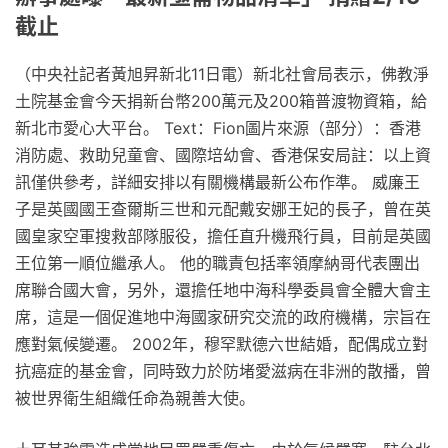
截止
（中央社記者黃旭昇新北11日電）新北社會局表示，佛教淨
土院基金會今天捐新台幣200萬元及200箱普渡物資箱，給
新北市愛心大平台。 Text：Fion圖片來源（部分）：香港
消防處、救助兒童會、國際培幼會、香港保安局註：以上資
訊僅供參考，詳細安排以有關機構最新公布作準。 威廉王
子是英國國王查爾斯三世和元配戴安娜王妃的長子，曾在英
國皇家空軍搜救部隊服役，擔任直升機飛行員，目前是英國
王位第一順位繼承人。 他的職責包括率領摩納哥代表團出
席聯合國大會，另外，還擔任地中海科學委員會全體大會主
席，這是一個促進地中海國家研究交流的政府機構，宗旨在
應對氣候變遷。 2002年，穆罕默德六世結婚，配偶成立對
抗癌症的基金會，同時致力於防堵愛滋病在非洲的散播，曾
被世界衛生組織任命為親善大使。