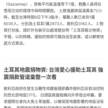
（Gaziantep），夜晚平均氣溫僅零下7度，救難人員得在
雪雨交加的環境中與時間賽跑。 土敘強震將屆滿黃金72小
時，截至台灣時間9日下午3點半，罹難人數已來到1萬
6035人，分別為土耳其1萬2873人、敘利亞3162人。 2.物
資打包後，請於外包裝空白處清楚註明「土耳其賑災物資」
字樣，以利辨織，援助的物資可親自送至倉庫，或以郵寄快
遞方式寄送。
土耳其地震捐物資: 台灣愛心援助土耳其 強
震捐款管道彙整一次看
敘利亞政府在發生災難性地震後隨即轟炸敘利亞反對派控制
的西北部地區[171]。 白頭盔救援組織向外界發出呼籲，要
求國際社會向大馬士革施壓，以確保受地震影響的地區沒有
轟炸。 英國強烈譴責敘利亞政權在地震後對城鎮的轟炸行