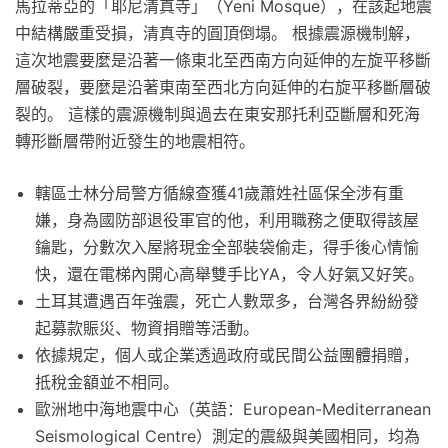
馬拉蒂亞的「耶尼清真寺」（Yeni Mosque），在該起地震
中結構嚴重受損，清真寺的圓頂倒塌。 根據震源機制解，
這次地震要麼是沿著一條東北至西南方向延伸的左旋平移斷
層破裂，要麼是沿著東南至西北方向延伸的右旋平移斷層破
裂的。 這樣的震源機制與過去在東安那托利亞斷層和死海
轉形斷層帶附近發生的地震相符。
轄區士林分局警方循線查獲41歲蕭姓社區保全涉有重
嫌，身為國防部退役軍官的他，利用職務之便取得該屋
鑰匙，分數次入屋將現金全部裝袋偷走，得手後心情愉
快，還在電梯內開心高舉雙手比YA，令人好氣又好笑。
土耳其遭遇百年強震，死亡人數眾多，台灣各界紛紛發
起募款賑災、物資捐贈等活動。
依據規定，個人或企業透過政府或民間公益團體捐贈，
抵稅金額並不相同。
歐洲地中海地震中心（英語：European-Mediterranean
Seismological Centre）測定的震級與美國相同，均為