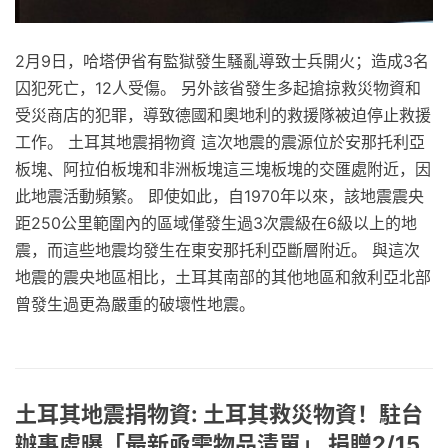
2月9日，哈塔伊省有監獄發生騷亂導致士兵開火；造成3名
囚犯死亡，12人受傷。 另外該省發生多起搶掠救災物資和
受災商店的犯罪，導致德國和奧地利的救援隊被迫停止救援
工作。 土耳其地震捐物資 這次地震的震源位於安那托利亞
板塊、阿拉伯板塊和非洲板塊這三塊板塊的交匯處附近，因
此地震活動頻繁。 即使如此，自1970年以來，該地震震央
距250公里範圍內的區域僅發生過3次震級在6級以上的地
震，而這些地震均發生在東安那托利亞斷層附近。 與這次
地震的震央地區相比，土耳其南部的其他地區和敘利亞北部
曾發生過更為嚴重的破壞性地震。
土耳其地震捐物資: 土耳其救災物資！駐台
辦事處曝「最新亟需物品清單」 捐贈2/15