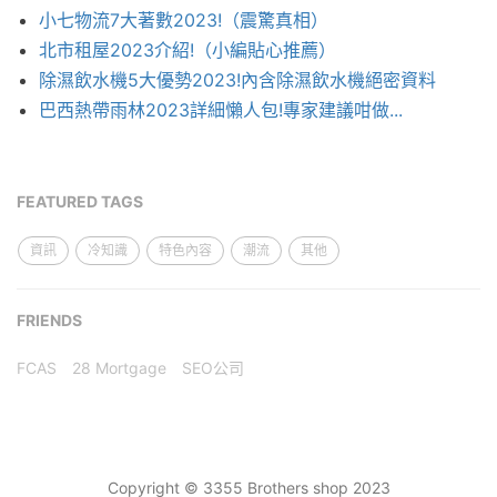
小七物流7大著數2023!（震驚真相）
北市租屋2023介紹!（小編貼心推薦）
除濕飲水機5大優勢2023!內含除濕飲水機絕密資料
巴西熱帶雨林2023詳細懶人包!專家建議咁做...
FEATURED TAGS
資訊
冷知識
特色內容
潮流
其他
FRIENDS
FCAS
28 Mortgage
SEO公司
Copyright © 3355 Brothers shop 2023