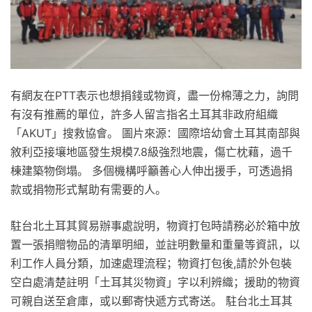
有網友在PTT表示也想捐錢或物資，盡一份棉薄之力，詢問
有沒有推薦的單位，許多人留言指名土耳其非政府組織
「AKUT」搜救協會。 圖片來源：國際培幼會土耳其南部與
敘利亞接壤地區發生規模7.8級強烈地震，傷亡枕藉，過千
棟建築物倒塌。 多個機構呼籲善心人伸出援手，可透過捐
款或捐物形式幫助有需要的人。
駐台北土耳其貿易辦事處說明，物資打包時請務必於箱中放
置一張捐贈物品的清單明細，並註明數量和重量等資訊，以
利工作人員分類，加速處理流程；物資打包後,請於外包裝
空白處清楚註明「土耳其災物資」字以利辨織；援助的物資
可親自送至倉庫，或以郵寄快遞方式寄送。 駐台北土耳其