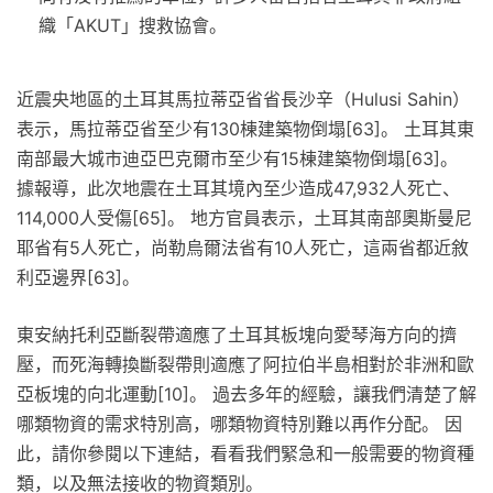
織「AKUT」搜救協會。
近震央地區的土耳其馬拉蒂亞省省長沙辛（Hulusi Sahin）
表示，馬拉蒂亞省至少有130棟建築物倒塌[63]。 土耳其東
南部最大城市迪亞巴克爾市至少有15棟建築物倒塌[63]。
據報導，此次地震在土耳其境內至少造成47,932人死亡、
114,000人受傷[65]。 地方官員表示，土耳其南部奧斯曼尼
耶省有5人死亡，尚勒烏爾法省有10人死亡，這兩省都近敘
利亞邊界[63]。
東安納托利亞斷裂帶適應了土耳其板塊向愛琴海方向的擠
壓，而死海轉換斷裂帶則適應了阿拉伯半島相對於非洲和歐
亞板塊的向北運動[10]。 過去多年的經驗，讓我們清楚了解
哪類物資的需求特別高，哪類物資特別難以再作分配。 因
此，請你參閱以下連結，看看我們緊急和一般需要的物資種
類，以及無法接收的物資類別。