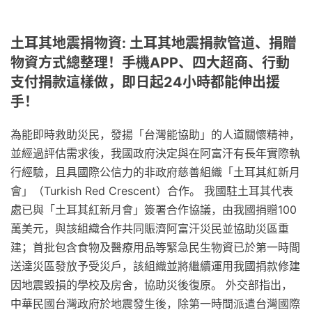
土耳其地震捐物資: 土耳其地震捐款管道、捐贈
物資方式總整理！手機APP、四大超商、行動
支付捐款這樣做，即日起24小時都能伸出援
手！
為能即時救助災民，發揚「台灣能協助」的人道關懷精神，
並經過評估需求後，我國政府決定與在阿富汗有長年實際執
行經驗，且具國際公信力的非政府慈善組織「土耳其紅新月
會」（Turkish Red Crescent）合作。 我國駐土耳其代表
處已與「土耳其紅新月會」簽署合作協議，由我國捐贈100
萬美元，與該組織合作共同賑濟阿富汗災民並協助災區重
建；首批包含食物及醫療用品等緊急民生物資已於第一時間
送達災區發放予受災戶，該組織並將繼續運用我國捐款修建
因地震毀損的學校及房舍，協助災後復原。 外交部指出，
中華民國台灣政府於地震發生後，除第一時間派遣台灣國際