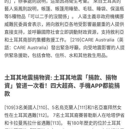
的」，辦事處則說明，這是因為衛生考量。 來自土耳其的
藝人吳鳳則說明，帳篷、帳篷用睡墊、毛毯、睡袋、保溫瓶
等5種物品「可以二手的沒關係」。 人道主義非政府機構挪
威難民委員會表示，將向敘利亞各地受影響最嚴重的人提供
直接支持，並呼籲國際社會立即調動財政資源，支持敘利亞
和土耳其南部的集體救援工作。 [219]CARE Australia（英
語：CARE Australia）發出緊急呼籲，向受地震影響的人提
供緊急援助，包括食物、住所、水和其他救生用品。
土耳其地震捐物資: 土耳其地震「捐款、捐物
資」管道一次看！四大超商、手機APP都能捐
款
[109]3名美國人[110]、5名烏克蘭人[111]和1名亞塞拜然女
性在土耳其遇難[112]。 7名土耳其裔賽普勒斯人在哈塔伊省
和卡拉曼馬拉什省遇難[113]。 有180年歷史的位於土耳其