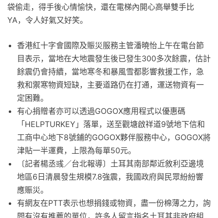
袋偷走，得手後心情愉快，還在電梯內開心高舉雙手比
YA，令人好氣又好笑。
香港紅十字會國際及賑災服務主管潘曉怡上午在電台節
目表示，當地在大地震發生後已發生300多次餘震，估計
餘震仍會持續，當地寒冬和暴風雪都影響救援工作，急
救和禦寒物資短缺，主要道路仍在打通，運送物資有一
定困難。
有心捐贈者亦可以透過GOGOX應用程式以優惠碼
「HELPTURKEY」落單，送至觀塘啟祥道9號地下信和
工商中心地下8號鋪的GOGOX夥伴服務中心，GOGOX將
津貼一半運費，上限為每單50元。
〔記者楊丞彧／台北報導〕土耳其南部鄰近敘利亞邊境
地區6日清晨發生規模7.8強震，我國政府與民眾紛紛響
應賑災。
有網友在PTT表示也想捐錢或物資，盡一份棉薄之力，詢
問有沒有推薦的單位，許多人留言指名土耳其非政府組