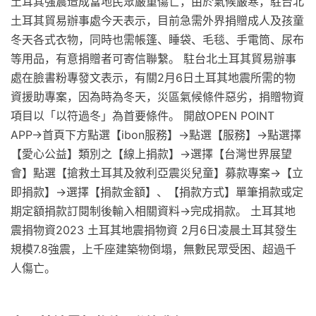
土耳其強震造成當地民眾嚴重傷亡，由於氣候嚴寒，駐台北
土耳其貿易辦事處今天表示，目前急需外界捐贈成人及孩童
冬天各式衣物，同時也需帳篷、睡袋、毛毯、手電筒、尿布
等用品，有意捐贈者可寄信聯繫。 駐台北土耳其貿易辦事
處在臉書粉專發文表示，有關2月6日土耳其地震所需的物
資援助專案，因為時為冬天，災區氣候條件惡劣，捐贈物資
項目以「以符過冬」為首要條件。 開啟OPEN POINT
APP→首頁下方點選【ibon服務】→點選【服務】→點選擇
【愛心公益】類別之【線上捐款】→選擇【台灣世界展望
會】點選【搶救土耳其及敘利亞震災兒童】募款專案→【立
即捐款】→選擇【捐款金額】、【捐款方式】單筆捐款或定
期定額捐款訂閱制後輸入相關資料→完成捐款。 土耳其地
震捐物資2023 土耳其地震捐物資 2月6日凌晨土耳其發生
規模7.8強震，上千座建築物倒塌，無數民眾受困、超過千
人傷亡。