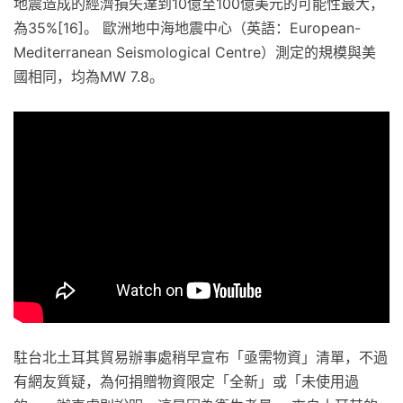
地震造成的經濟損失達到10億至100億美元的可能性最大，
為35%[16]。 歐洲地中海地震中心（英語：European-
Mediterranean Seismological Centre）測定的規模與美
國相同，均為MW 7.8。
駐台北土耳其貿易辦事處稍早宣布「亟需物資」清單，不過
有網友質疑，為何捐贈物資限定「全新」或「未使用過