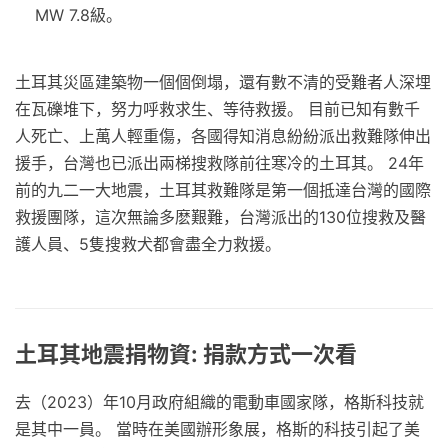
MW 7.8級。
土耳其災區建築物一個個倒塌，還有數不清的受難者人深埋
在瓦礫堆下，努力呼救求生、等待救援。 目前已知有數千
人死亡、上萬人輕重傷，各國得知消息紛紛派出救難隊伸出
援手，台灣也已派出兩梯搜救隊前往寒冷的土耳其。 24年
前的九二一大地震，土耳其救難隊是第一個抵達台灣的國際
救援團隊，這次無論多麽艱難，台灣派出的130位搜救及醫
護人員、5隻搜救犬都會盡全力救援。
土耳其地震捐物資: 捐款方式一次看
去（2023）年10月政府組織的電動車國家隊，格斯科技就
是其中一員。 當時在美國辦形象展，格斯的科技引起了美