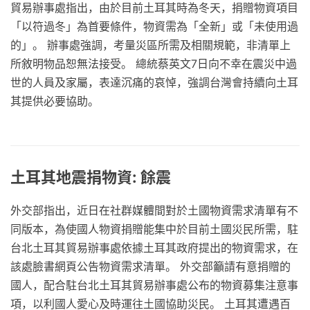
貿易辦事處指出，由於目前土耳其時為冬天，捐贈物資項目
「以符過冬」為首要條件，物資需為「全新」或「未使用過
的」。 辦事處強調，考量災區所需及相關規範，非清單上
所敘明物品恕無法接受。 總統蔡英文7日向不幸在震災中過
世的人員及家屬，表達沉痛的哀悼，強調台灣會持續向土耳
其提供必要協助。
土耳其地震捐物資: 餘震
外交部指出，近日在社群媒體間對於土國物資需求清單有不
同版本，為使國人物資捐贈能集中於目前土國災民所需，駐
台北土耳其貿易辦事處依據土耳其政府提出的物資需求，在
該處臉書網頁公告物資需求清單。 外交部籲請有意捐贈的
國人，配合駐台北土耳其貿易辦事處公布的物資募集注意事
項，以利國人愛心及時運往土國協助災民。 土耳其遭遇百