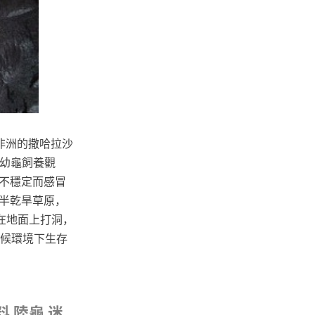
於非洲的撒哈拉沙
龜幼龜飼養觀
不穩定而感冒
半乾旱草原，
在地面上打洞，
氣候環境下生存
料 陸龜 迷