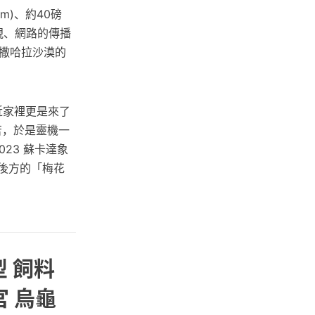
m)、約40磅
視、網路的傳播
撒哈拉沙漠的
最近家裡更是來了
苦，於是靈機一
23 蘇卡達象
意後方的「梅花
型 飼料
宮 烏龜