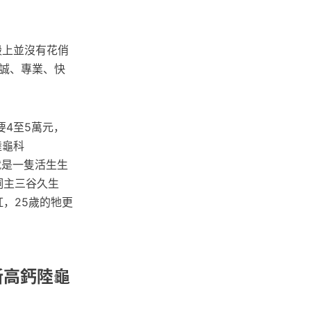
殼上並沒有花俏
誠、專業、快
4至5萬元，
陸龜科
達就是一隻活生生
歲飼主三谷久生
爆紅，25歲的牠更
克新高鈣陸龜