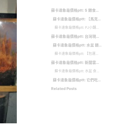
蘇卡達象龜價格ptt: S 餵食盆 三角水盆 角落型 飼料碗 食器 爬蟲 兩棲 陸龜 象龜寵物昆蟲蜥蜴 守宮 烏龜星龜 角蛙鼠鼠 蘇卡達 小動物
蘇卡達象龜價格ptt: 【馬克水族】波蘭 Tropical德比克新高鈣陸龜成長飼料 箱龜 象龜 蘇卡達 豹龜 星龜 陸龜飼料 烏龜飼料
蘇卡達象龜價格ptt: PJ小舖｜Mazuri 美國M牌 瑪滋力 烏龜飼料 陸龜 迷你大小乖乖 幼龜 象龜 草食蜥蜴蘇卡達豹龜櫻桃紅腿赫曼亞達
蘇卡達象龜價格ptt: 台灣現貨 折疊寵物箱 飼養箱 可堆疊 寵物盒 爬蟲箱 角蛙 刺蝟 陸龜 蜥蜴 守宮 倉鼠 蠍子 蜘蛛 蘇卡達 倉鼠
蘇卡達象龜價格ptt: 水盆 餵食盆 三角 角落 扇型 水盤 飼料 碗 爬蟲 寵物 陸龜 蜥蜴 守宮 烏龜 箱 角蛙 綠鬣蜥蘇卡達 泡澡缸岩石型
蘇卡達象龜價格ptt: 【包運】全景 爬蟲箱 陸龜箱 蜥蜴箱 守宮箱 保溫箱 pvc爬蟲箱 飼養箱 爬蟲飼養箱 飼養箱爬蟲 加熱箱 蘇卡達
蘇卡達象龜價格ptt: 新聞雲APP週週躺著抽
蘇卡達象龜價格ptt: 水盆 食盆 角落型 三角形 兩棲 爬蟲 菜盆 飼料碗 餵食盆 守宮 烏龜 星龜 角蛙 蘇卡達 陸龜 象龜 蜥蜴
蘇卡達象龜價格ptt: 它們吃什麼
Related Posts