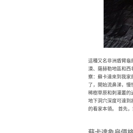
這種又名非洲盾臂龜的蘇
漠、薩赫勒地區和西非
察：蘇卡達來到我家
了，開始流鼻涕，慢
稀樹草原和刺灌叢的
地下洞穴深度可達到
的看家本領。 首先
蘇卡達象龜價格pt