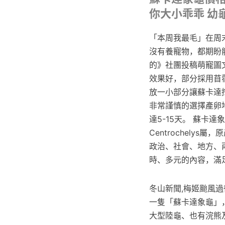
你大小乖乖 幼
「本周我最毛」在周
沒有養寵物，都期盼
的》社團投稿萌寵圖
效果好，部分採用苜
放一小部分讓蘇卡達
非常謹慎的選擇產卵
達5-15天。 蘇卡達象
Centrochely
政治、社會、地方、
時、多元的內容，滿
冬山新聞,梅姬颱風
一隻「蘇卡達象龜」，
大型陸龜、也有浣熊