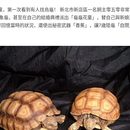
童，第一次看到有人找烏龜！ 新北市新店區一名飼主零五零非常
達象龜，甚至在自己的結婚典禮派出「龜龜花童」，替自己與新娘
五零回憶當時的狀況，還使出秘密武器「香蕉」，讓7歲陸龜「自