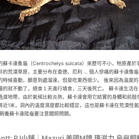
卡達象龜（Centrochelys sulcata）來歷可不小，牠原產
的荒漠草原，主要分布在查德、厄利 ... 個人慘痛的蘇卡達像
的時候喜動，願意到處溜達，但是吃東西很少。 後來因為溫度的
慢的就不動了，絕食１天進行填食，三天後死亡。 蘇卡達生活在
過渡地帶，由於氣候比較炎熱，蘇卡達會用它結實的身體和前肢
將近1米，洞內的溫度濕度都比較穩定，這也是蘇卡達在荒漠性
，飼養蘇卡達陸龜要注意關照問題。
t: PJ小舖｜Mazuri 美國M牌 瑪滋力 烏龜飼