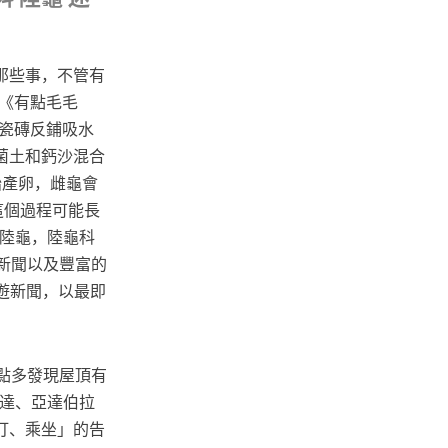
那些事，不管有
《有點毛毛
瓷磚反鋪吸水
菌土和鈣沙混合
始產卵，雌龜會
這個過程可能長
塔爾陸龜，陸龜科
即時新聞以及豐富的
遊新聞，以最即
點多發現屋頂有
卡達、亞達伯拉
打、乘坐」的告