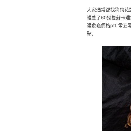
大家通常都找狗狗花
裡養了60幾隻蘇卡
達象龜價格ptt 零
點。