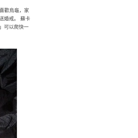
喜歡烏龜，家
送婚戒。 蘇卡
閉」可以爬快一