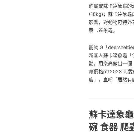
豹龜或蘇卡達象龜的幼
(18kg)；蘇卡達
影響，對動物奇特外
蘇卡達象龜。
寵物IG「deersh
新客人蘇卡達象龜「
動，用樂高做出一個「
龜價格ptt2023
鹿」，直呼「居然有
蘇卡達象龜價
碗 食器 爬