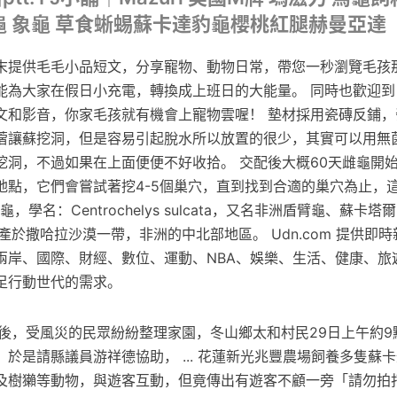
龜 象龜 草食蜥蜴蘇卡達豹龜櫻桃紅腿赫曼亞達
末提供毛毛小品短文，分享寵物、動物日常，帶您一秒瀏覽毛孩
能為大家在假日小充電，轉換成上班日的大能量。 同時也歡迎到
文和影音，你家毛孩就有機會上寵物雲喔！ 墊材採用瓷磚反鋪，
蓿讓蘇挖洞，但是容易引起脫水所以放置的很少，其實可以用無
挖洞，不過如果在上面便便不好收拾。 交配後大概60天雌龜開
地點，它們會嘗試著挖4-5個巢穴，直到找到合適的巢穴為止，
龜，學名：Centrochelys sulcata，又名非洲盾臂龜、蘇卡
s屬，原產於撒哈拉沙漠一帶，非洲的中北部地區。 Udn.com 提供
兩岸、國際、財經、數位、運動、NBA、娛樂、生活、健康、旅
足行動世代的需求。
過後，受風災的民眾紛紛整理家園，冬山鄉太和村民29日上午約9
於是請縣議員游祥德協助， ... 花蓮新光兆豐農場飼養多隻蘇
及樹獺等動物，與遊客互動，但竟傳出有遊客不顧一旁「請勿拍