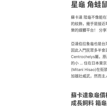
星龜 角蛙
蘇卡達 陸龜不像能
的紋飾，幾乎是接近
樂的媒體平台！ 分
亞達伯拉象龜也是台
因此入門民眾多半會
Centrochel
的小 ... 住在日本
(Mitani His
加雄壯威武，然而主
蘇卡達象龜價格
成長飼料 箱龜