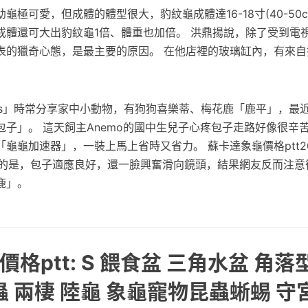
龜極可愛，但成體的體型很大，豹紋龜成體達16-18寸(40-50c
象龜成體還可大出豹紋龜1倍、體重也加倍。 洪鼎揚說，除了受到電
表的獵奇心態，是最主要的原因。 在他店裡的玻璃缸內，有來自
elties」時常分享家中小動物，有狗狗喜樂蒂、梅花鹿「鹿平」，
包子」。 這天飼主Anemo的國中生兒子心疼包子走路好像很辛
龜龜加速器」，一裝上馬上省時又省力。 蘇卡達象龜價格ptt20
 可愛的是，包子適應良好，還一臉興奮滑向鏡頭，結果網友反而注
鹿」。
格ptt: S 餵食盆 三角水盆 角落
蟲 兩棲 陸龜 象龜寵物昆蟲蜥蜴 守