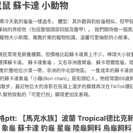
鼠鼠 蘇卡達 小動物
在寒冷天氣的龜龜一樣過冬。 體型：其外觀與豹紋龜相似，但甲
單純的亮棕色（包括整個頭部四肢及腹甲）。 我們期待做一個真
享寵物大小新聞、寓教於樂的寵物知識、溫馨可愛幽默的小故事。
灣民眾常見飼養種類，但價格比起蘇卡達貴上不少，棒球大小就要
選擇蘇卡達。 蘇卡達象龜 ，又名非洲盾臂龜、蘇卡塔爾陸龜，
ys屬，原產於撒哈拉沙漠一帶，非洲的中北部地區。 一隻成年的蘇卡
東京的蘇卡達象龜「小蹦(Bon chan)」是街頭紅人，牠經常跟68
ao)在街頭散步，最近牠巨大的身影在街道上漫步的模樣再次在TikTok
人幫牠妝點的「可愛打扮」顯得更加反差萌。
ptt: 【馬克水族】波蘭 Tropical德比
 象龜 蘇卡達 豹龜 星龜 陸龜飼料 烏龜飼料