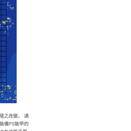
隨之改變。 通
裝備PS裝甲的