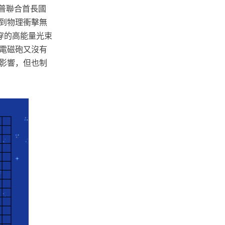
歐普聯合首長國
到物理衝擊無
貫穿的高能量光束
電磁砲又沒有
影響，但也制