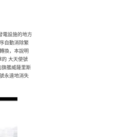
發電設施的地方
序自動消除繁
轉換，本說明
擊的 大天使號
T的旗艦威薩里斯
號永遠地消失