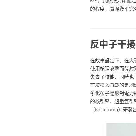
MS，其防禦力即便
的程度，實彈幾乎完
反中子干擾
在故事設定下、在大戰
使用核彈攻擊而發射
失去了核能、同時也
首次投入實戰的是地球聯
象化粒子隱形對電力
的核引擎、超重氫引擎搭
（Forbidden