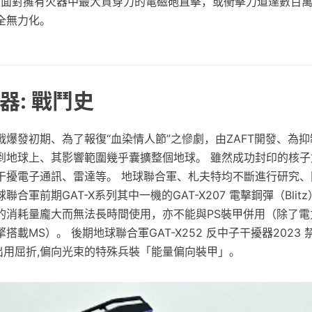
是面對擁有火器中最大貫穿力的電磁砲直擊，或衝擊力道達數百萬
全無力化。
器: 戰鬥史
爆發初期、為了報復“血染情人節”之慘劇，由ZAFT開發、為
到地球上、其影響範圍幾乎囊擴整個地球。 雖然成功封印的核子
干擾電子通訊、雷達等。 地球聯合軍、札夫特均不斷進行研究、
合軍前期GAT-X系列其中一機的GAT-X207 電擊鋼彈（Blit
的消耗量龐大而無法長時間使用，亦不能與PS裝甲併用（除了電
載MS）。 後期地球聯合軍GAT-X252 反中子干擾器2023 
）研發出用屈折,偏向光束的特殊兵裝「能量偏向裝甲」。