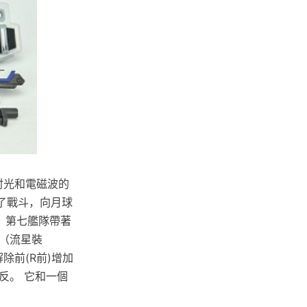
折射光和電磁波的
了戰斗，向月球
、第七艦隊帶著
器（流星裝
除前(R前)增加
反。 它和一個