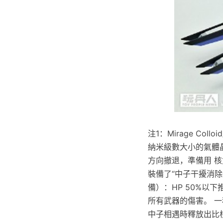
注1：Mirage C
納米級數大小的氣體
方向撤退，準備用 
裝備了“中子干擾消除
備）：HP 50%以
所有武器的傷害。 
中子相遇時釋放出比