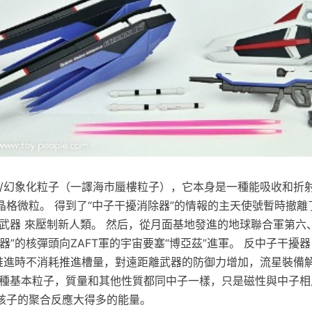
olloid/幻象化粒子（一譯海市蜃樓粒子），它本身是一種能吸收和
晶格微粒。 得到了“中子干擾消除器”的情報的主天使號暫時撤離
核武器 來壓制新人類。 然后，從月面基地發進的地球聯合軍第六
器”的核彈頭向ZAFT軍的宇宙要塞“博亞茲”進軍。 反中子干擾
下推進時不消耗推進槽量，對遠距離武器的防御力增加，流星裝備解
一種基本粒子，質量和其他性質都同中子一樣，只是磁性與中子相
核子的聚合反應大得多的能量。