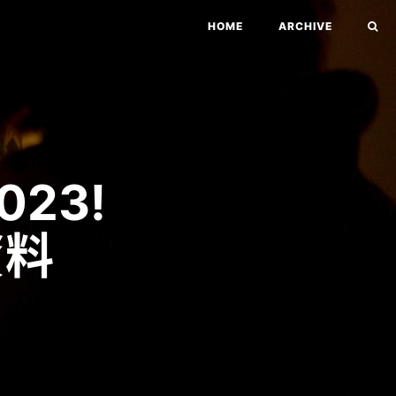
HOME
ARCHIVE
23!
資料