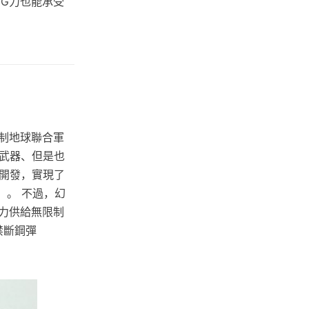
G力也能承受
抑制地球聯合軍
武器、但是也
開發，實現了
z）。 不過，幻
力供給無限制
禁斷鋼彈