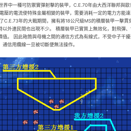
E.世界中一種可防禦實彈射擊的裝甲，C.E.70年由大西洋聯邦與
定電壓的電流使特殊金屬相變的裝甲，需要消耗一定的電力方能達
了C.E.73年的大戰期間，擁有將18公尺級MS的積層裝甲一擊
特以外連民間也出現不少。 積層裝甲已實質上無效化，對飛彈、
價值。 因此砲筒與母機之間的通信方式為有線式，不受中子干擾
，通信用纜線一旦被切斷便無法操作。