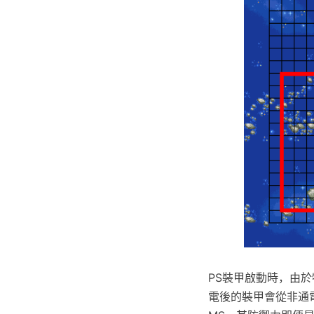
PS裝甲啟動時，由
電後的裝甲會從非通