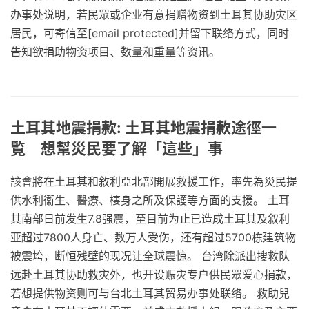
办事处说明，若民眾或企业有意捐赠物资到土耳其协助灾区
居民，可寄信至[email protected]并留下联络方式，同时
告知欲捐助物资项目、数量和重量等资讯。
土耳其地震捐款: 土耳其地震捐款途徑一
覧 想幫災民要了解「這些」事
該會將在土耳其和敘利亞北部開展救援工作，率先為災民提
供水利衞生、醫療、棲身之所及保護等方面的支援。 土耳
其南部日前发生7.8强震，至目前为止已造成土耳其及叙利
亚超过7800人身亡、数万人受伤，还有超过5700栋建筑物
被震垮，断恒残壁的现况让全球震惊。 台湾除派出搜救队
远赴土耳其协助救灾外，也开设赈灾专户供民眾爱心捐款，
若想提供物资则可与台北土耳其贸易办事处联络。 救助兒