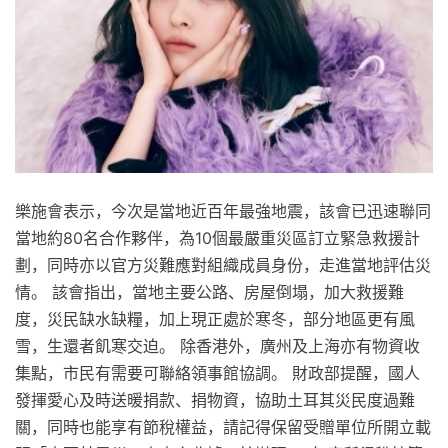
樂施會表示，今次是當地近百年最強地震，該會已迅速聯同
當地約80名合作夥伴，為10個最嚴重災區訂立緊急救援計
劃，同時亦以官方災難應對組織成員身份，走進當地評估災
情。 該會指出，當地主要公路、房屋倒塌，加大救援難
度，災民缺水缺糧，加上現正處於寒冬，部分地區更有風
雪，生還者飢寒交迫。 除香港外，廣州及上海亦有物資收
集點，市民有需要可聯絡領事館協調。 財政部提醒，國人
發揮愛心及時送暖捐款、捐物資，協助土耳其災民度過難
關，同時也能享有節稅權益，請記得保留受贈單位所開立載