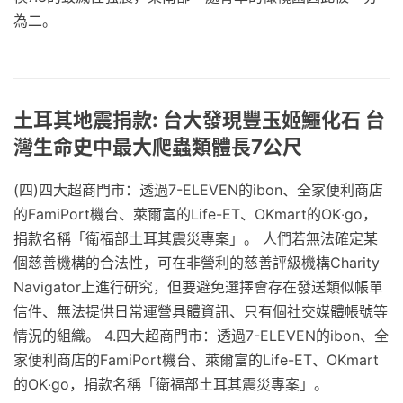
為二。
土耳其地震捐款: 台大發現豐玉姬鱷化石 台
灣生命史中最大爬蟲類體長7公尺
(四)四大超商門市：透過7-ELEVEN的ibon、全家便利商店
的FamiPort機台、萊爾富的Life-ET、OKmart的OK‧go，
捐款名稱「衛福部土耳其震災專案」。 人們若無法確定某
個慈善機構的合法性，可在非營利的慈善評級機構Charity
Navigator上進行研究，但要避免選擇會存在發送類似帳單
信件、無法提供日常運營具體資訊、只有個社交媒體帳號等
情況的組織。 4.四大超商門市：透過7-ELEVEN的ibon、全
家便利商店的FamiPort機台、萊爾富的Life-ET、OKmart
的OK‧go，捐款名稱「衛福部土耳其震災專案」。