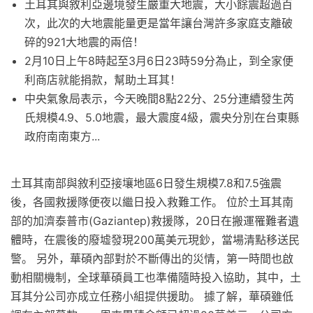
土耳其與敘利亞邊境發生嚴重大地震，大小餘震超過百
次，此次的大地震能量更是當年讓台灣許多家庭支離破
碎的921大地震的兩倍！
2月10日上午8時起至3月6日23時59分為止，到全家便
利商店就能捐款，幫助土耳其！
中央氣象局表示，今天晚間8點22分、25分連續發生芮
氏規模4.9、5.0地震，最大震度4級，震央分別在台東縣
政府南南東方...
土耳其南部與敘利亞接壤地區6日發生規模7.8和7.5強震
後，各國救援隊便夜以繼日投入救難工作。 位於土耳其南
部的加濟泰普市(Gaziantep)救援隊，20日在搬運罹難者遺
體時，在震後的廢墟發現200萬美元現鈔，當場清點移送民
警。 另外，華碩內部對於不斷傳出的災情，第一時間也啟
動相關機制，全球華碩員工也準備隨時投入協助，其中，土
耳其分公司亦成立任務小組提供援助。 據了解，華碩雖低