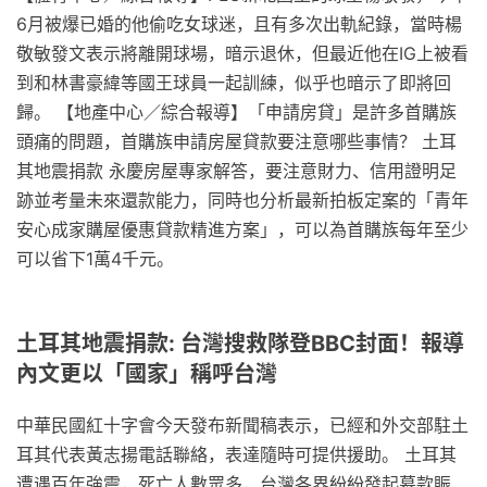
6月被爆已婚的他偷吃女球迷，且有多次出軌紀錄，當時楊
敬敏發文表示將離開球場，暗示退休，但最近他在IG上被看
到和林書豪緯等國王球員一起訓練，似乎也暗示了即將回
歸。 【地產中心／綜合報導】「申請房貸」是許多首購族
頭痛的問題，首購族申請房屋貸款要注意哪些事情？ 土耳
其地震捐款 永慶房屋專家解答，要注意財力、信用證明足
跡並考量未來還款能力，同時也分析最新拍板定案的「青年
安心成家購屋優惠貸款精進方案」，可以為首購族每年至少
可以省下1萬4千元。
土耳其地震捐款: 台灣搜救隊登BBC封面！報導
內文更以「國家」稱呼台灣
中華民國紅十字會今天發布新聞稿表示，已經和外交部駐土
耳其代表黃志揚電話聯絡，表達隨時可提供援助。 土耳其
遭遇百年強震，死亡人數眾多，台灣各界紛紛發起募款賑