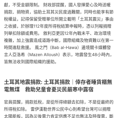
獻，不受金額限制。 財政部提醒，國人發揮愛心及時送暖
捐款、捐物資，協助土耳其災民度過難關，同時也能享有節
稅權益，記得保留受贈單位所開立載明「土耳其震災」事由
之收據，於辦理112年度所得稅結算申報時，憑以列報捐贈
列舉扣除額或費用。 敘利亞更因12年內戰未平、政治環境
複雜，加上強震造成道路中斷，國際組織及物資難以在第一
時間進駐救援。 風之門（Bab al-Hawa）邊境關卡媒體發
言人亞洛希（Mazen Alloush）表示，地震發生48小時內，
皆無法收到國際組織的援助。
土耳其地震捐款: 土耳其捐款｜倖存者睡貨櫃無
電無煤 救助兒童會憂災民嚴寒中露宿
官員提醒，捐款抵稅，是從所得總額去扣除，不是從最終的
所得稅扣除。 雷伊漢勒世界公民中心則希望台灣可以捐贈
太陽能板，因為災後電力肯定供應不足也無法及時復電，斷