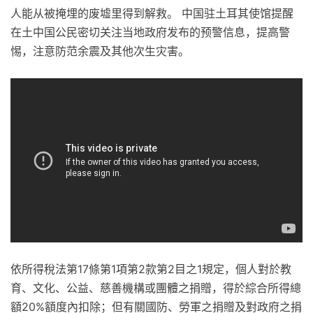
人能从被掩埋的废墟里得到解救。 中国驻土耳其使馆提醒
在土中国公民密切关注当地政府发布的预警信息，提高警
惕，注意防范余震及其他次生灾害。
依所得稅法第17條第1項第2款第2目之1規定，個人對於教
育、文化、公益、慈善機構或團體之捐贈，得於綜合所得總
額20%額度內扣除；但有關國防、勞軍之捐贈及對政府之捐