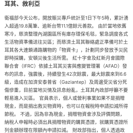
耳其、敘利亞
衛福部今天公布，開放賑災專戶統計至1日下午5時，累計湧
入超過19.8萬筆、逾新台幣11.1億餘元善款。 由於當地依舊
寒冷，慈濟整理內湖園區所有庫存環保毛毯，緊急調度各式
生活物資準備送往災區；而慈濟土耳其聯絡處正準備可於土
耳其各大連鎖通路購物的「物資卡」，計劃同步發放予災民
即時採購，安頓災後生活所需。 紅十字會及紅新月會國際
聯合會（IFRC）依據土耳其災害與應變管理署（AFAD）發
布的訊息，強震後，持續發生42次餘震，最大餘震來到6.6
級，造成在加濟安泰普省（Gaziantep）及周邊受災省分死
傷慘重，目前當地災情及訊息紛亂，土耳其內政部呼籲不要
輕易進入災區。 官員表示，個人或營利事業如果不是捐贈
現金，而是捐出救災物資時，也可以在報稅時申請扣減所得
節稅。 不過，因為非為現金，捐贈物資會涉及評價問題，
納稅人申報時必須出具捐贈物資的購買憑證，就購買憑證所
列金額辦理在限額內申請扣減。 財政部指出，個人透過政