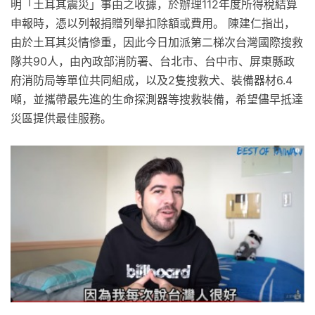
明「土耳其震災」事由之收據，於辦理112年度所得稅結算
申報時，憑以列報捐贈列舉扣除額或費用。 陳建仁指出，
由於土耳其災情慘重，因此今日加派第二梯次台灣國際搜救
隊共90人，由內政部消防署、台北市、台中市、屏東縣政
府消防局等單位共同組成，以及2隻搜救犬、裝備器材6.4
噸，並攜帶最先進的生命探測器等搜救裝備，希望儘早抵達
災區提供最佳服務。