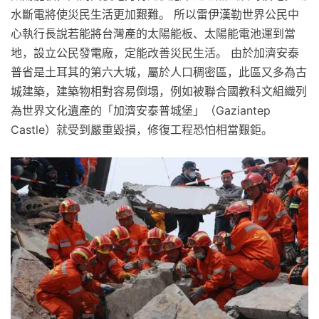
水斷電將使災民生活更加艱難。 所以雷伊漢勒世界公民中
心執行長說若能將台灣產的太陽能板、太陽能電池運到當
地，設立公民發電廠，定能改善災民生活。 由於加濟安泰
普省是土耳其的第六大城，屬於人口稠密區，此區又多為古
城建築，建築物相對容易倒塌，例如被聯合國教科文組織列
為世界文化遺產的「加濟安泰普城堡」（Gaziantep
Castle）就受到嚴重毀損，修復工程恐怕相當艱鉅。