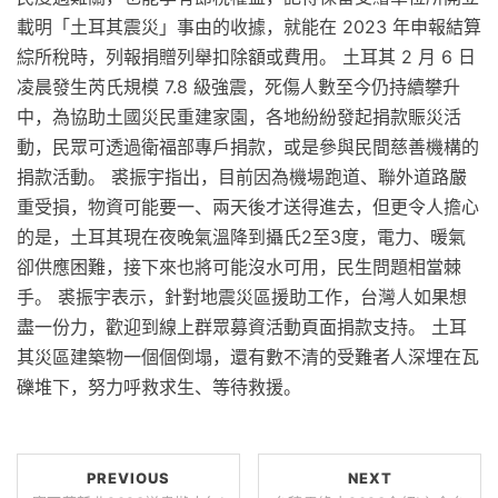
載明「土耳其震災」事由的收據，就能在 2023 年申報結算
綜所稅時，列報捐贈列舉扣除額或費用。 土耳其 2 月 6 日
凌晨發生芮氏規模 7.8 級強震，死傷人數至今仍持續攀升
中，為協助土國災民重建家園，各地紛紛發起捐款賑災活
動，民眾可透過衛福部專戶捐款，或是參與民間慈善機構的
捐款活動。 裘振宇指出，目前因為機場跑道、聯外道路嚴
重受損，物資可能要一、兩天後才送得進去，但更令人擔心
的是，土耳其現在夜晚氣溫降到攝氏2至3度，電力、暖氣
卻供應困難，接下來也將可能沒水可用，民生問題相當棘
手。 裘振宇表示，針對地震災區援助工作，台灣人如果想
盡一份力，歡迎到線上群眾募資活動頁面捐款支持。 土耳
其災區建築物一個個倒塌，還有數不清的受難者人深埋在瓦
礫堆下，努力呼救求生、等待救援。
PREVIOUS
NEXT