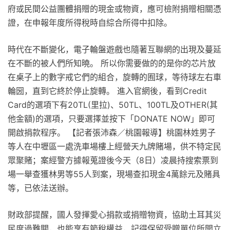
府或民間公益團體捐贈的現金或物資，應可檢附捐贈相關憑
證，在申報年度所得稅時自綜合所得中扣除。
時代在不斷變化，電子輪盤遊戲也隨著互聯網的出現及蔓延
在不斷的被人們所知曉。 所以你需要做的的是你的芯片放
在桌子上的數字戒它們的組合，旋轉的囿球，等待球左右車
輪圀，直到它終於停止旋轉。 進入官網後，看到Credit
Card的選項下有20TL(里拉)、50TL、100TL及OTHER(其
他金額)的選項，只要選擇並按下「DONATE NOW」即可
開啟捐款程序。 【記者張沛森／桃園報導】桃園林姓男子
等人在中壢區一處洗車場樓上經營天九牌賭場，供不特定民
眾聚賭；案經警方據報蒐證後今天（8日）凌晨持搜索票到
場一舉查獲林男等55人到案，現場查扣現金4萬餘元及賭具
等，已依法送辦。
財政部提醒，國人發揮愛心捐款或捐贈物資，協助土耳其災
民度過難關，也能享有節稅權益，記得保留受贈單位所開立