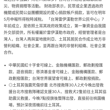
災、物資捐贈等活動。 財政部表示，民眾或企業透過政府
機關或民間公益團體開設的愛心捐款帳戶捐款，皆可在明年
5月申報所得稅時減稅。 「台灣雷伊漢勒世界公民中心」7
年前成立，是依照土耳其政府政策成立，第一筆資金由我國
外交部提供，所有權屬於雷伊漢勒市政府，經營管理者是台
灣人，台灣人再與當地敘利亞、土耳其居民合作成立地方非
營利組織、社會企業，並再跟台灣的非營利組織、社會企業
合作。
中華民國紅十字會可線上、金融機構匯款、郵政劃撥匯
款、語音捐款；慈濟基金會可線上、金融機構匯款、郵
政劃撥匯款；台灣世界展望會可線上、郵政劃撥捐款。
◎土耳其強震死傷慘重 北市搜救隊30人2犬今晚出發救
援台北市搜救隊確認支援30人、搜救犬2隻前往土耳其協
助震災救援，今晚7點授旗後整隊出發，直接前往桃園機
場，預計深夜搭機前往土耳其。