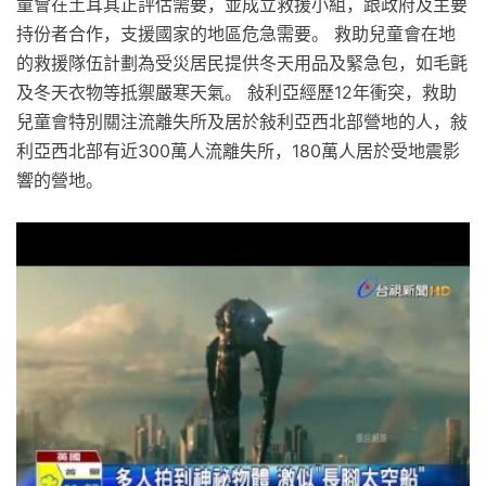
童會在土耳其正評估需要，並成立救援小組，跟政府及主要
持份者合作，支援國家的地區危急需要。 救助兒童會在地
的救援隊伍計劃為受災居民提供冬天用品及緊急包，如毛氈
及冬天衣物等抵禦嚴寒天氣。 敍利亞經歷12年衝突，救助
兒童會特別關注流離失所及居於敍利亞西北部營地的人，敍
利亞西北部有近300萬人流離失所，180萬人居於受地震影
響的營地。