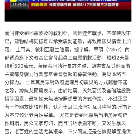
而同樣受到地震波及的敘利亞，則是連年戰爭、基礎建設不
足，建物結構同樣難以承受震動能量，導致兩國災情雪上加
霜。 土耳其、敘利亞發生強震，據了解，華碩（2357）內
部透過旗下文教基金會發起員工自願捐款活動，短短2天累
積近500萬元，華碩共同執行長許先越、胡書賓及其他高階
主管都身體力行響應基金會發起的募款活動，為災區略盡一
分棉力。 土耳其民眾對政府處理月初震災的方式越發不滿
之際，總統艾爾段表示，由於地震、天氣惡劣及基礎建設受
損等因素，最初幾天無法按照想要的方式作業。 不过还是
有一些网友比较理性，认为土耳其政府对瓦良格号的所作所
为不应该让老百姓买单。 尤其是看到地震后当地房屋粉碎
性坍塌，民众无家可归，而且当地余震不断，又发生暴风
雪，老百姓的生活尤其艰辛，不少网友还是在慷慨解囊提供