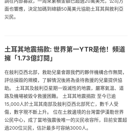
調在內部募款，一周來累積金額已超過20萬美元，公司方
面也響應，決定加碼到總額50萬美元協助土耳其與敘利亞
災民。
土耳其地震捐款: 世界第一YTR是他！頻道
擁「1.73億訂閱」
在敍利亞西北部，救助兒童會跟我們的夥伴機構合作無間，
評估損毀的規模，了解情況後將為亟待救援的兒童提供協
助。 土耳其及敍利亞星期一毀滅性的地震，嚴寒氣温、道
路及機場被毀令救援困難。 土耳其地震捐款 至今已逾
15,000人於土耳其南部及敍利亞西北部死亡，數千人受
傷，數字現不斷上升。 位在土敘邊境的台灣雷伊漢勒世界
公民中心，成了當地強震後唯一的災民收容所，目前安置超
過200位災民，估計最多可容納3000人。