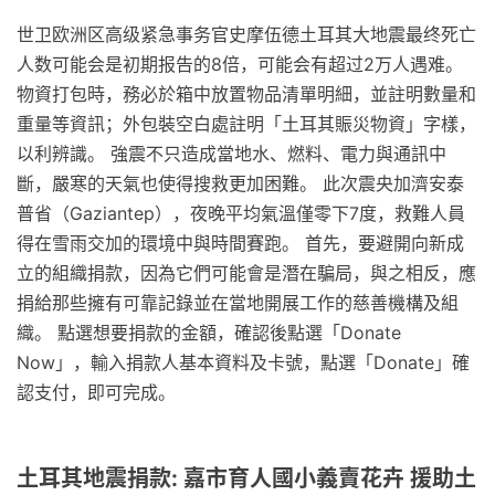
世卫欧洲区高级紧急事务官史摩伍德土耳其大地震最终死亡
人数可能会是初期报告的8倍，可能会有超过2万人遇难。
物資打包時，務必於箱中放置物品清單明細，並註明數量和
重量等資訊；外包裝空白處註明「土耳其賑災物資」字樣，
以利辨識。 強震不只造成當地水、燃料、電力與通訊中
斷，嚴寒的天氣也使得搜救更加困難。 此次震央加濟安泰
普省（Gaziantep），夜晚平均氣溫僅零下7度，救難人員
得在雪雨交加的環境中與時間賽跑。 首先，要避開向新成
立的組織捐款，因為它們可能會是潛在騙局，與之相反，應
捐給那些擁有可靠記錄並在當地開展工作的慈善機構及組
織。 點選想要捐款的金額，確認後點選「Donate
Now」，輸入捐款人基本資料及卡號，點選「Donate」確
認支付，即可完成。
土耳其地震捐款: 嘉市育人國小義賣花卉 援助土