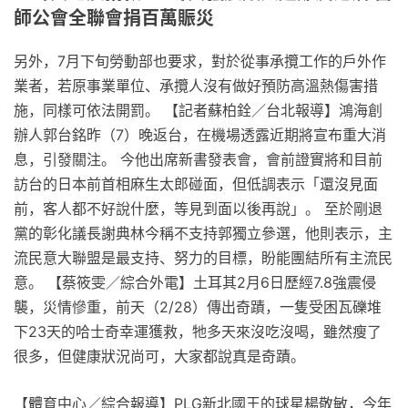
師公會全聯會捐百萬賑災
另外，7月下旬勞動部也要求，對於從事承攬工作的戶外作
業者，若原事業單位、承攬人沒有做好預防高溫熱傷害措
施，同樣可依法開罰。 【記者蘇柏銓／台北報導】鴻海創
辦人郭台銘昨（7）晚返台，在機場透露近期將宣布重大消
息，引發關注。 今他出席新書發表會，會前證實將和目前
訪台的日本前首相麻生太郎碰面，但低調表示「還沒見面
前，客人都不好說什麼，等見到面以後再說」。 至於剛退
黨的彰化議長謝典林今稱不支持郭獨立參選，他則表示，主
流民意大聯盟是最支持、努力的目標，盼能團結所有主流民
意。 【蔡筱雯／綜合外電】土耳其2月6日歷經7.8強震侵
襲，災情慘重，前天（2/28）傳出奇蹟，一隻受困瓦礫堆
下23天的哈士奇幸運獲救，牠多天來沒吃沒喝，雖然瘦了
很多，但健康狀況尚可，大家都說真是奇蹟。
【體育中心／綜合報導】PLG新北國王的球星楊敬敏，今年