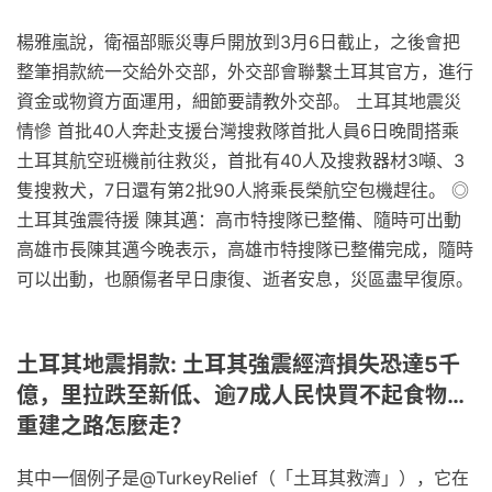
楊雅嵐說，衛福部賑災專戶開放到3月6日截止，之後會把
整筆捐款統一交給外交部，外交部會聯繫土耳其官方，進行
資金或物資方面運用，細節要請教外交部。 土耳其地震災
情慘 首批40人奔赴支援台灣搜救隊首批人員6日晚間搭乘
土耳其航空班機前往救災，首批有40人及搜救器材3噸、3
隻搜救犬，7日還有第2批90人將乘長榮航空包機趕往。 ◎
土耳其強震待援 陳其邁：高市特搜隊已整備、隨時可出動
高雄市長陳其邁今晚表示，高雄市特搜隊已整備完成，隨時
可以出動，也願傷者早日康復、逝者安息，災區盡早復原。
土耳其地震捐款: 土耳其強震經濟損失恐達5千
億，里拉跌至新低、逾7成人民快買不起食物…
重建之路怎麼走？
其中一個例子是@TurkeyRelief（「土耳其救濟」），它在