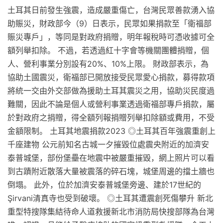
土耳其日前發生強震，造成嚴重傷亡，台灣民眾善款湧入協
助賑災，財政部今（9）日表示，民眾如果捐款至「衛福部
賑災專戶」，等同是對政府捐贈，明年報稅時可憑收據可全
額列舉扣除。 不過，若透過紅十字會等機關團體捐贈，個
人、營利事業分別設有20%、10%上限。 財政部表示，為
協助土國震災，衛福部已開放接受民眾愛心捐款，募得款項
將統一交由外交部做為援助土耳其震災之用，協助災民度過
難關，因此不論是個人或營利事業透過衛福部專戶捐款，屬
於對政府之捐贈，得全額列報捐贈列舉扣除額或費用，不受
金額限制。 土耳其地震捐款2023 ◎土耳其百年強震重創上
千座建物 公元前知名古城一夕摧毀位處震央附近的加濟安
泰普城堡，部份堡壘在地震中被嚴重摧毀，網上照片可以看
到古蹟附近散落大量被震落的碎石塊，城堡周邊的擋土牆也
倒塌。 此外，位於加濟安泰普城堡旁邊、建於17世紀的
Şirvani清真寺也受到破壞。 ◎土耳其遭震創死傷攀升 新北
重型特搜隊集結待命人道救援新北市消防局快搜部隊為台灣