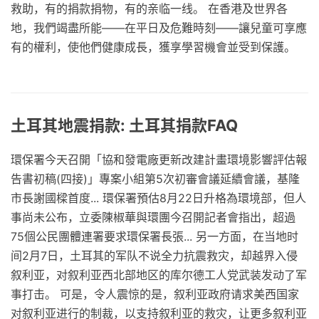
救助，有的捐款捐物，有的亲临一线。 在香港及世界各
地，我們竭盡所能——在平日及危難時刻——讓兒童可享應
有的權利，使他們健康成長，獲享學習機會並受到保護。
土耳其地震捐款: 土耳其捐款FAQ
環保署今天召開「協和發電廠更新改建計畫環境影響評估報
告書初稿(四接)」專案小組第5次初審會議延續會議，基隆
市長謝國樑首度... 環保署預估8月22日升格為環境部，但人
事尚未公布，立委陳椒華與環團今召開記者會指出，超過
75個公民團體連署要求環保署長張... 另一方面，在当地时
间2月7日，土耳其的军队不说全力抗震救灾，却越界入侵
叙利亚，对叙利亚西北部地区的库尔德工人党武装发动了军
事打击。 可是，令人震惊的是，叙利亚政府请求美西国家
对叙利亚进行的制裁，以支持叙利亚的救灾，让更多叙利亚