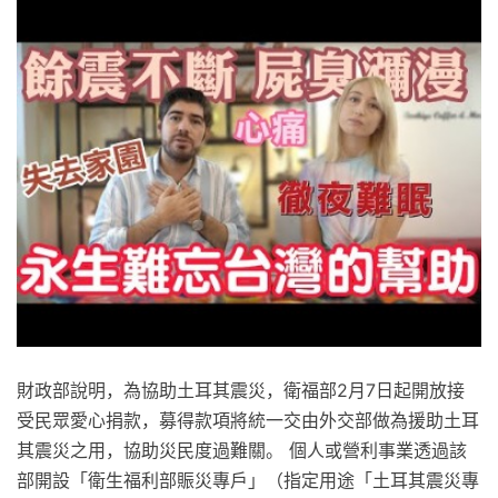
財政部說明，為協助土耳其震災，衛福部2月7日起開放接
受民眾愛心捐款，募得款項將統一交由外交部做為援助土耳
其震災之用，協助災民度過難關。 個人或營利事業透過該
部開設「衛生福利部賑災專戶」（指定用途「土耳其震災專