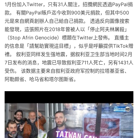
1月份加入Twitter，只有31人關注，招攬網民透過PayPal捐
款。 有關PayPal賬戶迄今收到900美元捐款，但其中500
元是來自網頁創辦人自己給自己捐款。 透過反向圖像搜索
能發現，這張照片在2018年曾被人以「停止阿夫林屠殺」
（Stop Afrin Genocide）標題在Twitter上發佈。 直播主
的信息是「請幫助實現這目標」，似乎是呼籲提供TikTok贈
禮。 叙利亚同样发生强地震，据叙利亚卫生部当地时间2月
7日发布的消息，地震已导致叙利亚711人死亡，另有1431人
受伤。 该数据主要来自叙利亚政府军控制的拉塔基亚省、
阿勒颇省、哈马省和塔尔图斯省。