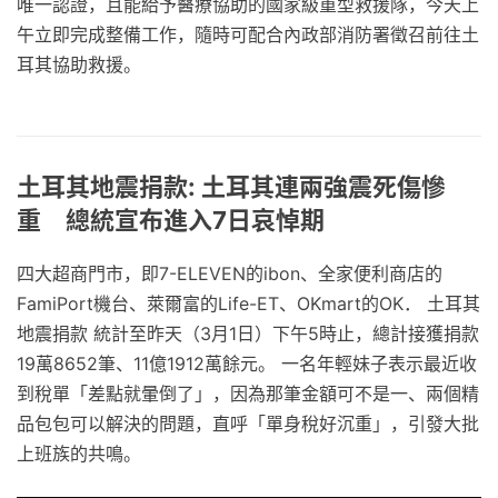
唯一認證，且能給予醫療協助的國家級重型救援隊，今天上
午立即完成整備工作，隨時可配合內政部消防署徵召前往土
耳其協助救援。
土耳其地震捐款: 土耳其連兩強震死傷慘
重 總統宣布進入7日哀悼期
四大超商門市，即7-ELEVEN的ibon、全家便利商店的
FamiPort機台、萊爾富的Life-ET、OKmart的OK． 土耳其
地震捐款 統計至昨天（3月1日）下午5時止，總計接獲捐款
19萬8652筆、11億1912萬餘元。 一名年輕妹子表示最近收
到稅單「差點就暈倒了」，因為那筆金額可不是一、兩個精
品包包可以解決的問題，直呼「單身稅好沉重」，引發大批
上班族的共鳴。