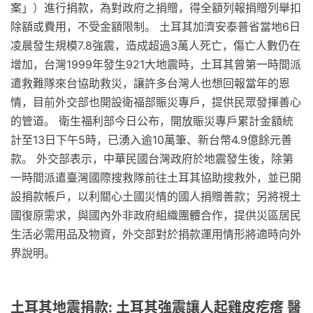
案」）進行捐款，為對政府之捐贈，得全額列報捐贈列舉扣
除額或費用，不受金額限制。 土耳其加濟安泰普省當地6日
凌晨發生規模7.8強震，造成超過3萬人死亡，傷亡人數仍在
增加，台灣1999年發生921大地震時，土耳其曾第一時間派
遣救難隊來台協助救災，讓許多台灣人也想回報當年的恩
情，目前外交部也開設衛福部賑災專戶，提供民眾發揮善心
的管道。 衛生福利部今日公布，開放賑災專戶累計金額統
計至13日下午5時，已湧入逾10萬筆、新台幣4.9億餘元善
款。 外交部表示，中華民國台灣政府於地震發生後，除第
一時間派遣臺灣國際搜救隊前往土耳其協助搜救外，並已開
設捐款帳戶，以利關心土國災情的國人捐贈善款；另將視土
國復原需求，與國內外非政府組織團體合作，提供災區居民
生活必需用品及物資，外交部對於捐款運用情形將適時向外
界說明。
土耳其地震捐款: 土耳其強震讓人起雞皮疙瘩 醫