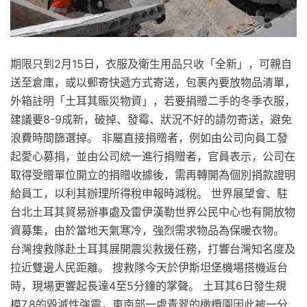
期限只到2月15日，衣服及衛生用品只收「全新」，可親自
送至倉庫，或以郵寄快遞方式寄送，包裹內要放物品清單，
外箱註明「土耳其賑災物資」，若要捐贈二手的冬季衣服，
建議要8-9成新，破掉、發霉、狀況不好的請勿寄送，避免
浪費時間篩選掉。 非屬直接捐贈者，例如由公司向員工發
起愛心募捐，並由公司統一進行捐贈者，官員表示，公司在
取得受贈單位開立的捐贈收據後，需再轉開為個別捐款證明
給員工，以利其辦理所得稅申報時減稅。 世界展望會、駐
台北土耳其貿易辦事處及雷伊漢勒世界公民中心也有開放物
資募集，由於當地天氣寒冷，強烈需求物品為保暖衣物。
台灣搜救隊赴土耳其展開震災救援任務，打響台灣知名度及
拉近雙邊人民距離。 搜救隊今天於伊斯坦堡機場搭機返台
時，現場更響起長達4至5分鐘的掌聲。 土耳其6日發生規
模7.8的毀滅性強震，東南部一處青翠的橄欖園因此被一分