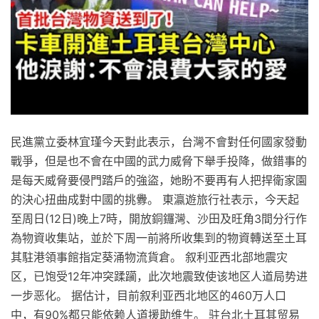
民進黨立委林宜瑾今天對此表示，台灣不會對任何國家發動
戰爭，但是也不會在中國的武力威脅下舉手投降，做錯事的
是每天威脅要侵門踏戶的強盜，她盼不要再有人把捍衛家園
的決心扭曲成對中國的挑釁。 東瀛遊旅行社表示，今天起
至周日(12日)晚上7時，開放銅鑼灣、沙田及旺角3間分行作
為物資收集站，並於下周一前將所收集到的物資轉送至土耳
其駐港領事館指定葵涌物流貨倉。 叙利亚西北部地震灾
区，已饱受12年冲突蹂躏，此次地震致使该地区人道局势进
一步恶化。 据估计，目前叙利亚西北地区的460万人口
中，有90%都只能依赖人道援助维生。 驻台北土耳其贸易