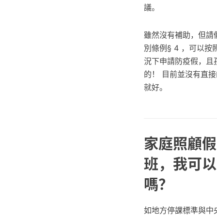
議。
雖然沒有補助，但請
別條例§ 4 ，可以
況下申請防疫假，且
的！ 目前並沒有直接
就好。
家庭照顧假
班，我可以
嗎？
如地方停課標準與中