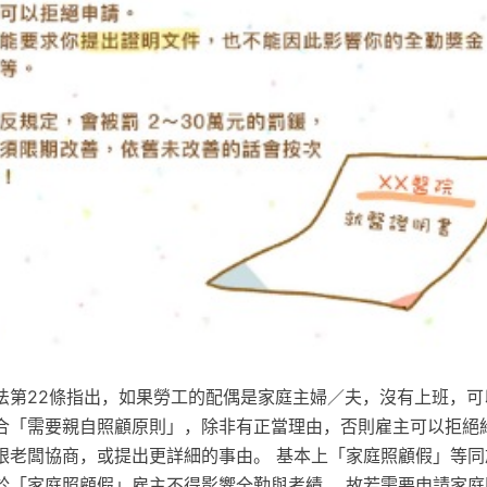
法第22條指出，如果勞工的配偶是家庭主婦／夫，沒有上班，可
合「需要親自照顧原則」，除非有正當理由，否則雇主可以拒絕
跟老闆協商，或提出更詳細的事由。 基本上「家庭照顧假」等同
於「家庭照顧假」雇主不得影響全勤與考績。 故若需要申請家庭