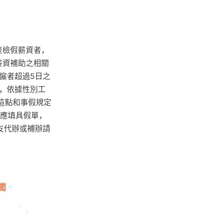
產檢假薪資者，
薪資補助之相關
受僱者超過5日之
，依據性別工
這點和事假規定
，應填具假單，
友代辦或補辦請