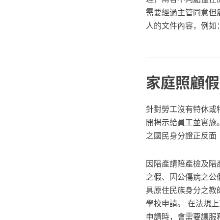
需要經過主管同意但
人的文件內容，例如
家庭照顧假天
針對勞工沒有特休或
開揭示給員工並實施。
之國民身分證正反面
因陪產請陪產檢及陪
之假、因公傷病之公假
具原住民族身分之教
學校申請。 在法規
申請時，會需要讓服