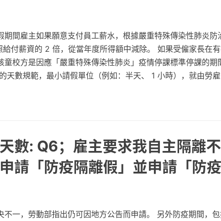
假期間雇主如果願意支付員工薪水，根據嚴重特殊傳染性肺炎防
按照給付薪資的 2 倍，從當年度所得額中減除。 如果受僱家長在
孩童校方是因應「嚴重特殊傳染性肺炎」疫情停課標準停課的期
的天數規範，最小請假單位（例如：半天、 1 小時），就由勞
天數: Q6；雇主要求我自主隔離
申請「防疫隔離假」並申請「防
央不一，勞動部指出仍可因地方公告而申請。 另外防疫期間，包