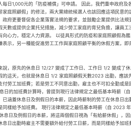
每日1,000元的「防疫補償」可申請。 因此，我們重申政府及
薪家庭照顧假」的修法，兩大黨總統候選人也該回應這項民意的訴
，政府更要督促各企業落實法規的要求，並鼓勵企業提供比法規
假天數或提供企業托兒措施，減少勞工家庭的育兒負擔，讓員工
有向心力，穩定人力資源。 以徒具形式的防疫和家庭照顧假為鑑
謙表示，另一種能促進勞工工作與家庭照顧平衡的休假方案，即
，原先的休息日 12/27 變成了工作日、工作日 1/2 變成了
的這天，也就是休息日 1/2 家庭照顧假天數2023 出勤，應
支付勞工加班費；若是勞工不同意出勤，雇主也不可扣全勤或是
息日的加班費計算時，曾提到現行法律規定之最低基本時薪（自 202
6 元）已涵蓋休息日及例假日的本薪，因此時薪制的勞工在休息日
樣給予加班費。 現行法律規定之最低基本時薪（自 2023 年 1
涵蓋休息日及例假日的本薪，將這兩個假日視為「有給薪休假」，
休息日出勤時雇主不需要額外給付勞工日薪，而是同樣給予加班