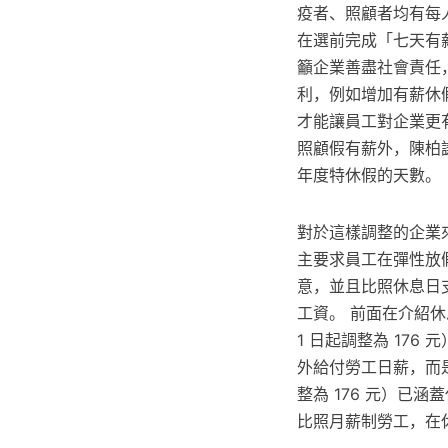
疫者、照顧者均有每人
在選前完成「七天有
籲企業善盡社會責任
利，例如增加有薪休
才能讓員工對企業更
照顧假有薪外，陳柏
年度特休假的天數。
對於這樣調整的企業來說
主要求員工在彈性放假
意，並且比照休息日
工資。 前面在介紹休
1 日起調整為 17
外給付勞工日薪，而是同
整為 176 元）已
比照月薪制勞工，在