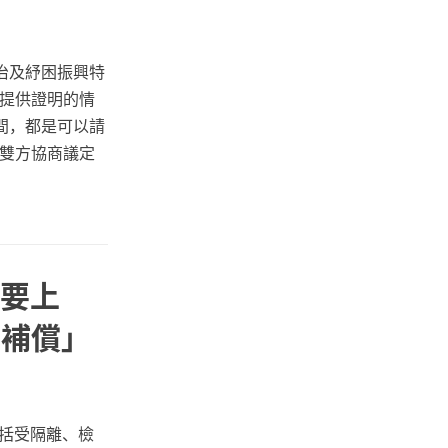
治及紓困振興特
有提供證明的情
間，都是可以請
雇雙方協商議定
不要上
疫補償」
括受隔離、檢