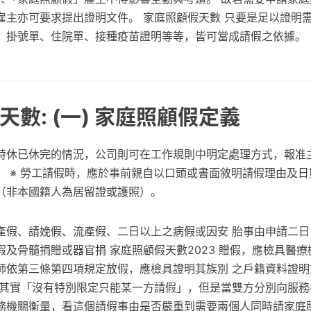
雇主亦可要求提出證明文件。 家庭照顧假天數 只要是足以證明
：掛號單、住院單、接種疫苗證明等等，皆可當成請假之依據。
數: (一) 家庭照顧假定義
特休已休完的情況，公司則可在工作規則中明定處理方式，報准
 ※ 勞工請假時，應於事前親自以口頭或書面敘明請假理由及日數
（非本國籍人為居留證或護照）。
產假、請娩假、流產假、二日以上之病假或因安 胎事由申請二日
及骨髓捐贈或器官捐 家庭照顧假天數2023 贈假，應檢具醫
師依第三條第四項規定放假，應檢具證明其族別 之戶籍資料證明
上其實「沒有特別限定只能某一方請假」，但是當雙方分別向服務
務機關衡量，看這個請假事由是否嚴重到需要兩個人同時請家庭