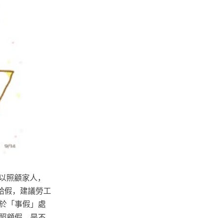
以照顧家人，
給假，建議勞工
於「事假」處
照顧假，是不