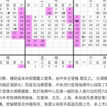
日數、補助或未休假獎勵之基準，由中央主管機 關定之。 社運
俗稱武漢肺炎）防疫及治療需要，中央流行疫情指揮中心採取了
了疫情大規模擴散，對於指揮中心及第一線防疫人員付出的努力
100年考取律師資格後，在臺灣、北京、上海、新加坡及香港從事
構、勞僱關係及仲裁程序，執業以來經手超過百間上市、未上市