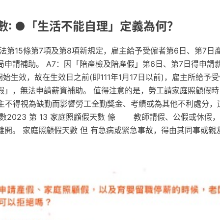
數: ●「生活不能自理」定義為何？
法第15條第7項及第8項新規定，雇主給予受僱者第6日、第7日
局申請補助。 A7：因「陪產檢及陪產假」第6日、第7日得申請
日開始生效，故在生效日之前(即111年1月17日以前)，雇主所給予
假」，無法申請薪資補助。 值得注意的是，勞工請家庭照顧假時
雇主不得視為缺勤而影響勞工全勤獎金、考績或為其他不利處分，
數2023 第 13 家庭照顧假天數 條 教師請假、公假或休假
離開。 家庭照顧假天數 但 有急病或緊急事故，得由其同事或親