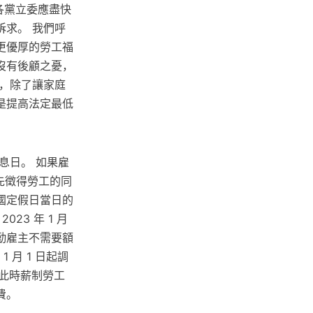
各黨立委應盡快
求。 我們呼
更優厚的勞工福
沒有後顧之憂，
，除了讓家庭
是提高法定最低
休息日。 如果雇
該先徵得勞工的同
國定假日當日的
3 年 1 月
出勤雇主不需要額
 月 1 日起調
因此時薪制勞工
費。