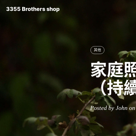
3355 Brothers shop
其他
家庭照
（持
Posted by John on