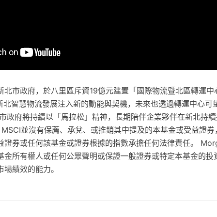
新北市政府，於八里區斥資19億元建置「國際物流暨北區轉運中
為新北智慧物流發展注入新的動能與契機，未來也透過轉運中心可
北市政府將持續以「馬拉松」精神，長期陪伴企業夥伴在新北持續
 MSCI並沒有保薦、承兌、或推銷其中提及的本基金或受益證券，
證券或任何該基金或證券根據的指數承擔任何法律責任。 Morg
基金所有權人或任何公眾聲明或保證一般證券或特定本基金的投
市場績效的能力。