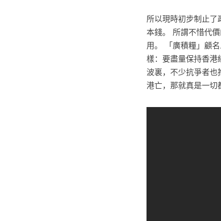
所以現時初步制止了
本錢。 所謂不惜代
用。 「廣積糧」顧
樣：要盡量保持香港
波裏，不少抗爭者也
港亡，那就真是一切