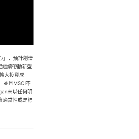
心」，預計創造
望繼續帶動新型
擴大投資成
並且MSCI不
an未以任何明
資適當性或是標