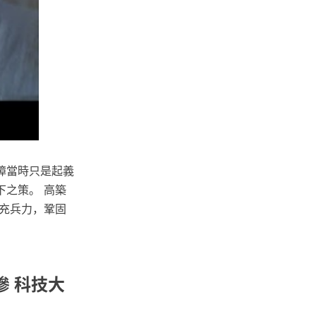
璋當時只是起義
之策。 高築
充兵力，鞏固
慘 科技大