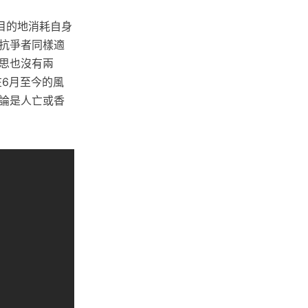
目的地消耗自身
抗爭者同樣適
思也沒有兩
在6月至今的風
論是人亡或香