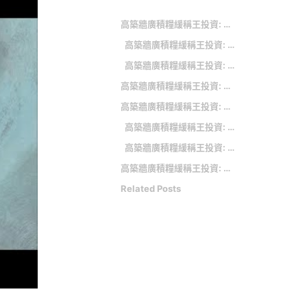
高築牆廣積糧緩稱王投資: 相關新聞
高築牆廣積糧緩稱王投資: 新創公司太過「發散」下場淒慘 科技大老：不要硬套人工智慧和區塊鏈
高築牆廣積糧緩稱王投資: 企業經營的困境
高築牆廣積糧緩稱王投資: 相關詞條
高築牆廣積糧緩稱王投資: 基金產品
高築牆廣積糧緩稱王投資: 朱元璋：高築牆！廣積糧！緩稱王！
高築牆廣積糧緩稱王投資: 累積薪水、股利、利息
高築牆廣積糧緩稱王投資: 美國2大鋼廠恐整併！年銷美鋼材近百萬公噸 台灣3大廠繃緊神經
Related Posts