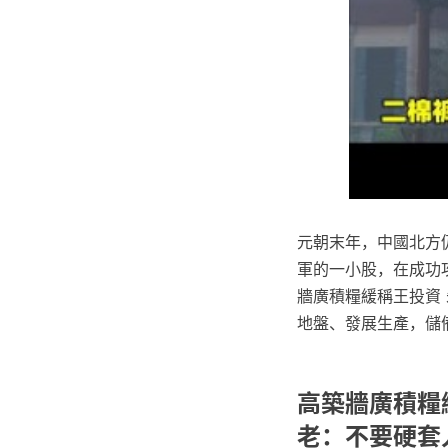
元朝末年，中國北方
軍的一小股，在成功
牆廣積糧緩稱王投資
地盤、發展生產，儲
高築牆廣積糧
老：不要硬套