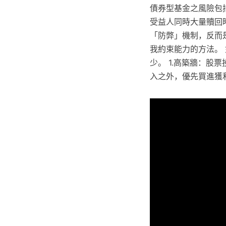
債券型基金之風險包
受益人同時大量贖回
「防弊」機制，反而
我約束能力的方法。
少。 1.高築牆：股
入之外，優先買進獲