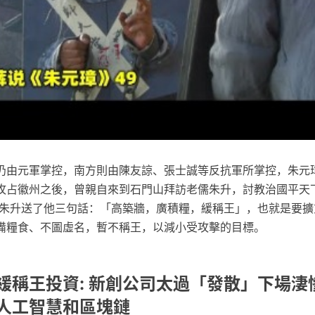
仍由元軍掌控，南方則由陳友諒、張士誠等反抗軍所掌控，朱元
攻占徽州之後，曾親自來到石門山拜訪老儒朱升，討教治國平天下
 朱升送了他三句話：「高築牆，廣積糧，緩稱王」，也就是要擴
備糧食、不圖虛名，暫不稱王，以減小受攻擊的目標。
緩稱王投資: 新創公司太過「發散」下場淒
人工智慧和區塊鏈