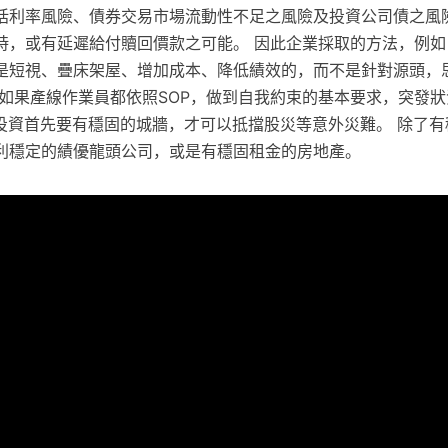
括利率風險、債券交易市場流動性不足之風險及投資公司債之風
時，或有延遲給付贖回價款之可能。 因此企業採取的方法，例如
是短視、疊床架屋、增加成本、降低績效的，而不是針對源頭，
 如果產線作業員都依照SOP，做到自我約束的基本要求，突發
票投資首先要有穩固的城牆，才可以抵擋股災等意外災難。 除了
利穩定的績優龍頭公司，或是有穩固租金的房地產。