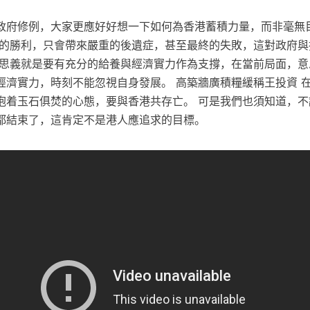
政府修例，大家更應好好想一下如何為香港蓄積力量，而非毫無
價的勝利，只會帶來嚴重的後遺症，甚至最終的失敗，這對政府與
名思義就是要有充分的給養與經濟實力作為支撐，在當前局面，意
經濟實力，時刻不能忽視自身發展。 高築牆廣積糧緩稱王投資 
抱着玉石俱焚的心態，要與香港共存亡。 可是我們也須知道，不
都結束了，這肯定不是港人應追求的目標。