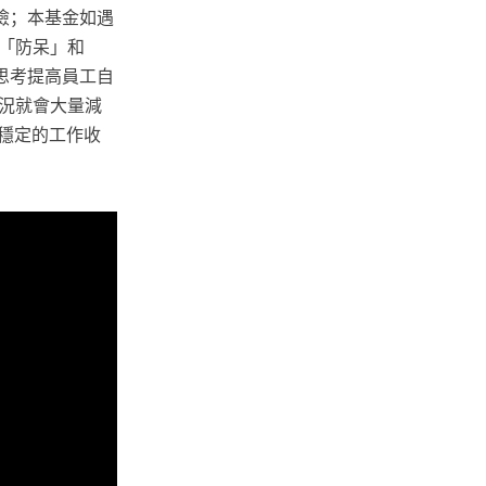
險；本基金如遇
「防呆」和
思考提高員工自
狀況就會大量減
有穩定的工作收