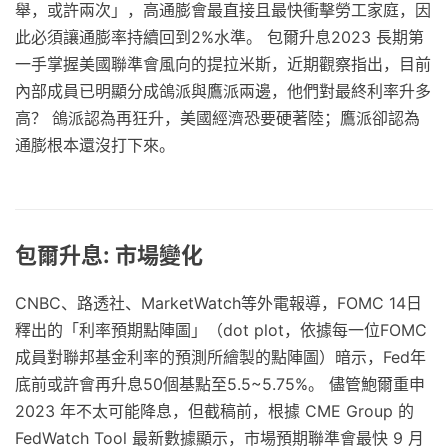
舉，或許兩次」，高通膨會最直接且最快衝擊勞工家庭，因
此必須讓通膨率持續回到2%水準。 包爾升息2023 長期第
一手掌握美國聯準會風向的提拉米斯，近期觀察指出，目前
內部成員已明顯分成鴿派與鷹派兩邊，他們對最終利率升多
高？ 鴿派認為再狂升，美國經濟恐要硬著陸；鷹派卻認為
通膨根本還沒打下來。
包爾升息: 市場變化
CNBC、路透社、MarketWatch等外電報導，FOMC 14日
釋出的「利率預期點陣圖」（dot plot，依據每一位FOMC
成員對聯邦基金利率的預測所繪製的點陣圖）暗示，Fed年
底前或許會再升息50個基點至5.5~5.75%。 儘管鮑爾重申
2023 年不太可能降息，但截稿前，根據 CME Group 的
FedWatch Tool 最新數據顯示，市場預期聯準會最快 9 月