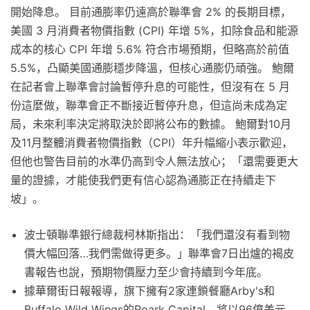
開始降息。 目前通膨率仍遠高於聯準會 2% 的長期目標，
美國 3 月消費者物價指數 (CPI) 年增 5%，扣除食品和能源
成本的核心 CPI 年增 5.6% 符合市場預期，但略高於前值
5.5%，凸顯美國通膨穩步降溫，但核心通膨仍頑強。 鮑爾
在記者會上聯準會討論暫停升息的可能性，但沒有在 5 月
份這麼做，聯準會正不斷接近暫停升息，但這尚未成為定
局，未來利率決定將取決於即將公布的數據。 鮑爾對10月
及11月整體消費者物價指數（CPI）年升幅縮小表示歡迎，
但他也警告目前的水準仍高到令人無法放心；「還需要更大
量的證據，才能使我們更有信心認為通膨正在持續走下
坡」。
波士頓聯準銀行總裁柯林斯指出：「我們還沒有看到物
價大幅回落…我們需做得更多。」聯準會7日出爐的褐皮
書報告也說，預期物價壓力至少會持續到今年底。
據華爾街日報報導，旗下擁有2家連鎖餐廳Arby's和
Buffalo Wild Wings的Roark Capital，將以96億美元