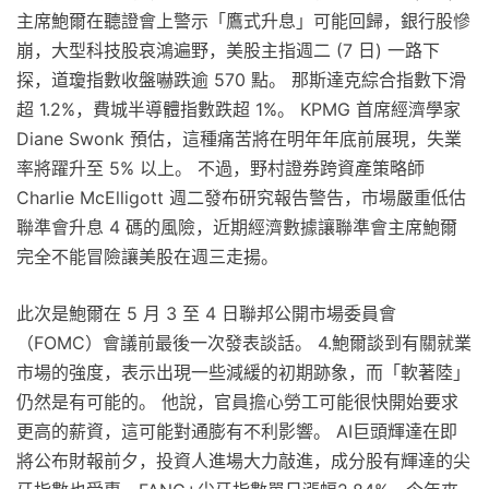
主席鮑爾在聽證會上警示「鷹式升息」可能回歸，銀行股慘
崩，大型科技股哀鴻遍野，美股主指週二 (7 日) 一路下
探，道瓊指數收盤嚇跌逾 570 點。 那斯達克綜合指數下滑
超 1.2%，費城半導體指數跌超 1%。 KPMG 首席經濟學家
Diane Swonk 預估，這種痛苦將在明年年底前展現，失業
率將躍升至 5% 以上。 不過，野村證券跨資產策略師
Charlie McElligott 週二發布研究報告警告，市場嚴重低估
聯準會升息 4 碼的風險，近期經濟數據讓聯準會主席鮑爾
完全不能冒險讓美股在週三走揚。
此次是鮑爾在 5 月 3 至 4 日聯邦公開市場委員會
（FOMC）會議前最後一次發表談話。 4.鮑爾談到有關就業
市場的強度，表示出現一些減緩的初期跡象，而「軟著陸」
仍然是有可能的。 他說，官員擔心勞工可能很快開始要求
更高的薪資，這可能對通膨有不利影響。 AI巨頭輝達在即
將公布財報前夕，投資人進場大力敲進，成分股有輝達的尖