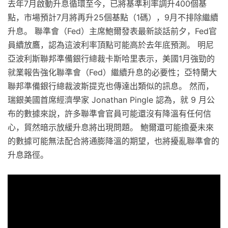
去年7月啟動升息循環至今，已將基準利率調升400個基
點，市場預計7月將再升25個基點（1碼），9月不排除繼續
升息。 聯準會（Fed）主席鮑爾發表最新談話前夕，Fed官
員續放鷹，認為這波利率頂點可能高於去年底預測。 明尼
亞波利斯聯邦準備銀行總裁卡斯哈里表示，美國1月強勁的
就業報告強化聯準會（Fed）繼續升息的必要性；亞特蘭大
聯邦準備銀行總裁波斯提克也傳達出類似的訊息。 然而，
瑞銀美國首席經濟學家 Jonathan Pingle 認為，就 9 月公
布的數據來說，許多聯準會官員可能還沒有降溫有任何信
心，貿然暗示放緩升息將出現問題。 鮑爾還可能擔憂未來
的數據可能無法配合將通膨降溫的期望，也將擾亂聯準會的
升息路徑。