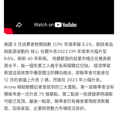
美國 9 月消費者物價指數 (CPI) 年增率報 8.2%，剔除食品
與能源波動的 核心 包爾升息2023 CPI 年增率大幅升至
6.6%，刷新 40 年新高。 持續緊張的就業市場正在推高薪
資水平，每一個失業工人幾乎有兩個職位空缺。 經濟學家
希望這是政策中備受關注的轉向鴿派，即聯準會可能會在
12 月的會議上升息 2 碼，然後在 2023 年小幅升息。
Arone 總結鮑爾記者會提到的三大重點，第一是聯準會沒有
積極考慮一次升息 75 個基點、第二點是一些證據表明通膨
可能已見頂，最後一點是，聯準會仍有機會實現經濟軟著
陸，因為家庭、企業和勞動力市場狀況良好。