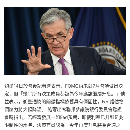
鮑爾14日於會後記者會表示，FOMC尚未對7月會議做出決
定，但「幾乎所有決策成員都認為今年應該繼續升息。」他
並表示，衡量通膨的關鍵指標依舊具有僵固性，Fed錯估物
價壓力將大幅降溫。 鮑爾出席聯邦參議院銀行委員會聽證
會時指出，若經濟發展一如Fed預期，即便利率已升到足夠
限制性的水準，決策官員認為「今年再度升息將為合適之