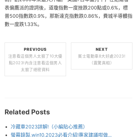
表偏鷹派的證詞後，道瓊指數一度挫跌200點或0.6%，標
普500指數跌0.9%，那斯達克指數跌0.86%，費城半導體指
數一度跌1.33%。
PREVIOUS
NEXT
注意看這個男人太狠了10大優
賓士電動車8大好處2023!
點2023!內含注意看這個男人
（震驚真相）
太狠了絕密資料
Related Posts
冷藏車2023詳解!（小編貼心推薦）
螢幕錄製.win10.2023必看介紹!專家建議咁做...