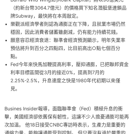
（約新台幣3064.7億元）的價格買下知名潛艇堡連鎖品
牌Subway，最快將在本周敲定。
樂觀派經濟學者則認為通膨正在下降，且就業市場仍然
穩固，因此消費者儲蓄雖劇減，仍有能力持續花錢。
願意容忍經濟衰退：聯準會經濟預測顯示，明年失業率
預估將升到百分之四點四，比目前高出○點七個百分
點。
Fed今年來快馬加鞭提高利率，壓抑通膨，已把聯邦資金
利率目標區間從3月的接近0%，提高到7月的
2.25%-2.5%，升息速度之快是1980年代初期以來僅
見。
Busines Insider報導，面臨聯準會（Fed）積極升息的衝
擊，美國經濟卻依舊保有韌性，這讓不少人擔憂通膨可能再
次加溫。 他18日接受CNBC專訪時表示，生產力是重要的
通縮力量，能夠讓通膨受到控制。 但只要沒有過於嚴重的