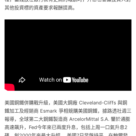
其他投資標的資產要求報酬提高。
美國鋼鐵併購戰升級，美國大鋼廠 Cleveland-Cliffs 與鋼
鐵加工及經銷商 Esmark 爭相競購美國鋼鐵，據路透社週三
報導，全球第二大鋼鐵製造商 ArcelorMittal S.A. 鑒於通膨
高速飆升，Fed今年來已兩度升息，包括上周一口氣升息2
碼，創2000年來最大升幅。 美國7日早盤持平，在鮑爾發