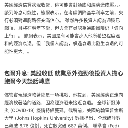
美國經濟信貸狀況收緊，這可能會對通膨和經濟造成壓力。
談到降息可能性，鮑爾表示，在考慮調降基準利率之前，央
行必須對通膨路徑充滿信心。 雖然許多投資人認為通膨已
觸頂，且將在明年下滑，但與會官員認為通膨風險仍「偏向
上行」。 鮑爾表示，美國是有可能會步入他所希望程度溫
和的經濟衰退，但「我個人認為，躲過衰退比發生衰退的可
能性更大」。
包爾升息: 美股收低 就業意外強勁後投資人擔心
鮑爾今天談話轉鷹
儘管實現經濟軟著陸是一項挑戰，他提到，美國經濟正走向
經濟軟著陸的道路，因為經濟還未接近衰退。 全球新冠肺
炎 (COVID-19) 疫情持續蔓延，截稿前，美國約翰霍普金斯
大學 (Johns Hopkins University) 數據指出，全球確診數
已飆破 6.76 億例，死亡數突破 687 萬例。 聯準會 (Fed)