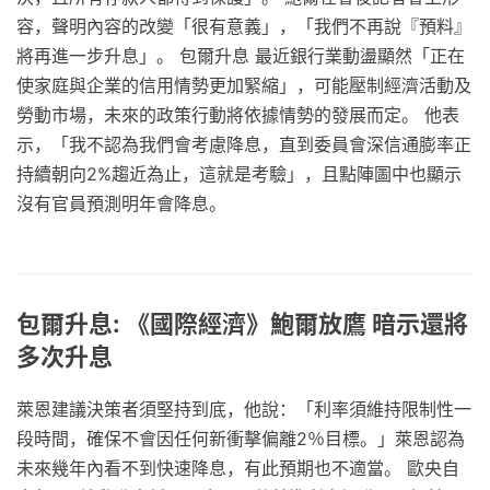
容，聲明內容的改變「很有意義」，「我們不再說『預料』
將再進一步升息」。 包爾升息 最近銀行業動盪顯然「正在
使家庭與企業的信用情勢更加緊縮」，可能壓制經濟活動及
勞動市場，未來的政策行動將依據情勢的發展而定。 他表
示，「我不認為我們會考慮降息，直到委員會深信通膨率正
持續朝向2%趨近為止，這就是考驗」，且點陣圖中也顯示
沒有官員預測明年會降息。
包爾升息: 《國際經濟》鮑爾放鷹 暗示還將
多次升息
萊恩建議決策者須堅持到底，他說：「利率須維持限制性一
段時間，確保不會因任何新衝擊偏離2％目標。」萊恩認為
未來幾年內看不到快速降息，有此預期也不適當。 歐央自