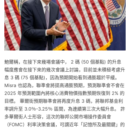
鮑爾稱，在接下來幾場會議中， 2 碼 (50 個基點) 的升息
幅度應會在接下來的幾次會議上討論，目前並未積極考慮升
息 3 碼 (75 個基點)，因為預期開始看到通膨趨於平緩。
Misra 也認為，聯準會將提高通膨預期，預測聯準會不會在
2025 年預測範圍內將核心消費物價指數預期恢復到 2% 的
目標。 華爾街預期聯準會將再度升息 3 碼，將聯邦基金利
率調升至 3.0％-3.25％ 區間，為連續第三次大幅升息。 許
多華爾街人士形容，這次的聯邦公開市場操作委員會
（FOMC）利率決策會議，可謂近年「記憶所及最關鍵」的