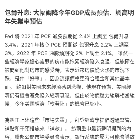
包爾升息: 大幅調降今年GDP成長預估、調高明
年失業率預估
Fed 將 2021 年 PCE 通膨預期從 2.4% 上調至 包爾升息
3.4%，2021 年核心 PCE 預期從 包爾升息 2.2% 上調至
3%，2022 年 PCE 通膨預期從 2% 上調至 2.1%。 雖然一
些經濟學家擔心疲弱的房市能拖累經濟陷入衰退，但鮑爾在
被問到他對房市的感受時，表示近來房價從火熱的市況下
跌，是件「好事」，因為這讓價格更符合租金和其他基本
面。 鮑爾對美國未來經濟感到悲觀，他現在預期，美國經
濟仍有機會避免陷入經濟衰退，但由於物價壓力緩解相當緩
慢，今年美國經濟「軟著陸」的機會已縮小。
為糾正上述這些「市場失靈」，拜登經濟學提倡透過監管、
補貼和干預措施來「補救」。 鮑爾重申最新聲明提到的內
容，聯邦公開市場委員會表示，銀行系統的壓力可能會導致