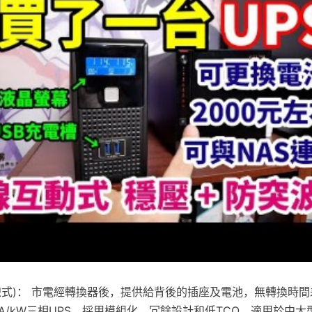
e(在線式)： 市電經轉換器後，提供給背後的插座及電池，無轉換時
 kVA/kW三相UPS，採用模組化、冗餘設計和低TCO，適用於中