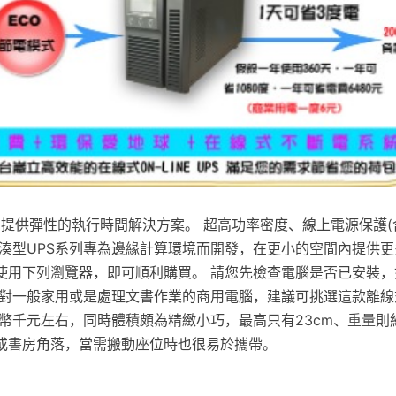
應用提供彈性的執行時間解決方案。 超高功率密度、線上電源保護(
緊湊型UPS系列專為邊緣計算環境而開發，在更小的空間內提供更
使用下列瀏覽器，即可順利購買。 請您先檢查電腦是否已安裝，
針對一般家用或是處理文書作業的商用電腦，建議可挑選這款離線
幣千元左右，同時體積頗為精緻小巧，最高只有23cm、重量則約
或書房角落，當需搬動座位時也很易於攜帶。