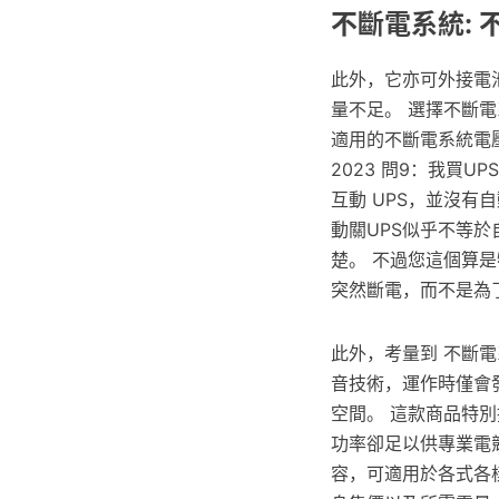
不斷電系統: 
此外，它亦可外接電
量不足。 選擇不斷
適用的不斷電系統電
2023 問9：我買U
互動 UPS，並沒
動關UPS似乎不等
楚。 不過您這個算是
突然斷電，而不是為
此外，考量到 不斷電
音技術，運作時僅會
空間。 這款商品特別
功率卻足以供專業電
容，可適用於各式各