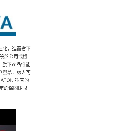
佳化，進而省下
設於公司或機
，旗下產品性能
翻頁螢幕，讓人可
TON 獨有的
2年的保固期限