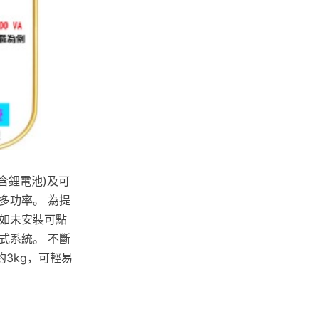
含鋰電池)及可
多功率。 為提
如未安裝可點
式系統。 不斷
3kg，可輕易