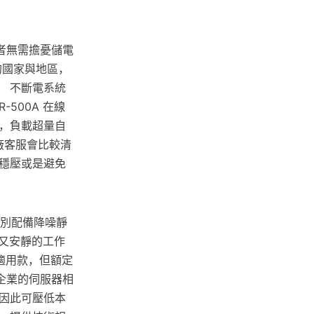
者無需擔憂儲電
的國家與地區，
 不斷電系統
500A 在線
機，負載超量自
廠客服會比較清
要穩壓或是避免
特別配備降噪靜
又安靜的工作
適用款，但額定
企業的伺服器相
因此可壓低本