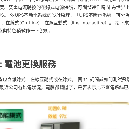
密度、雙重電流轉換的在線式電源保護，可調整運作時間 為世界
PS。 依UPS不斷電系統的設計原理，「UPS不斷電系統」可分
e)、在線式(On-Line)、在線互動式（line-interactive）。 
功能與特色稍微作一下說明。
: 電池更換服務
包含離線式、在線互動式或在線式。 問3：請問該如何測試飛瑞 OF
? 最近公司有跳電狀況，電腦卻關機了，是否表示此不斷電系統已