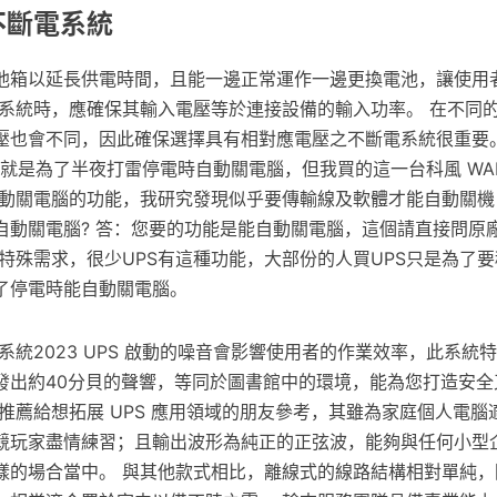
不斷電系統
池箱以延長供電時間，且能一邊正常運作一邊更換電池，讓使用
電系統時，應確保其輸入電壓等於連接設備的輸入功率。 在不同
壓也會不同，因此確保選擇具有相對應電壓之不斷電系統很重要。
PS就是為了半夜打雷停電時自動關電腦，但我買的這一台科風 WAR-
有自動關電腦的功能，我研究發現似乎要傳輸線及軟體才能自動關
於自動關電腦? 答：您要的功能是能自動關電腦，這個請直接問原
特殊需求，很少UPS有這種功能，大部份的人買UPS只是為了
了停電時能自動關電腦。
系統2023 UPS 啟動的噪音會影響使用者的作業效率，此系統
發出約40分貝的聲響，等同於圖書館中的環境，能為您打造安全
推薦給想拓展 UPS 應用領域的朋友參考，其雖為家庭個人電腦
競玩家盡情練習；且輸出波形為純正的正弦波，能夠與任何小型
樣的場合當中。 與其他款式相比，離線式的線路結構相對單純，