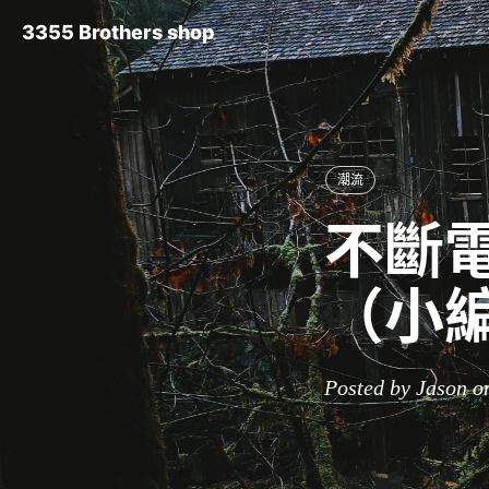
3355 Brothers shop
潮流
不斷電
（小
Posted by Jason o