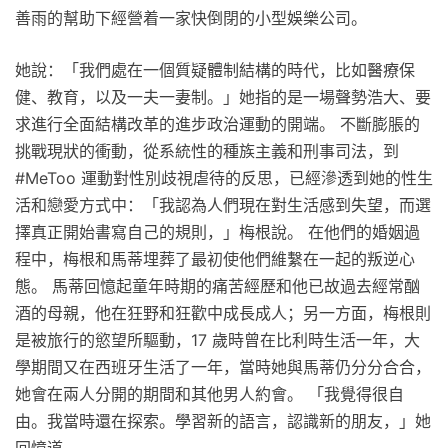
善雨的幫助下經營着一家快倒閉的小型娛樂公司。
她說：「我們處在一個質疑體制結構的時代，比如醫療保
健、教育，以及一夫一妻制。」她指的是一場聲勢浩大、要
求進行全面結構改革的進步政治運動的開端。 不斷膨脹的
挑戰現狀的衝動，從系統性的種族主義和刑事司法，到
#MeToo 運動對性別歧視虐待的反思，已經滲透到她的性生
活和戀愛方式中：「我認為人們現在對生活感到失望，而選
擇真正開始書寫自己的規則，」梅根說。 在他們的婚姻過
程中，梅根和馬蒂埋葬了最初使他們維繫在一起的叛逆心
態。 馬蒂回憶起童年時期的痛苦經歷和他已故過去經常酗
酒的母親，他在狂野和狂歡中成長成人；另一方面，梅根則
是被旅行的慾望所驅動，17 歲時曾在比利時生活一年，大
學期間又在西班牙生活了一年，當時她與馬蒂仍分分合合，
她會在兩人分開的期間和其他男人約會。 「我覺得很自
由。我當時還在探索。學習新的語言，認識新的朋友，」她