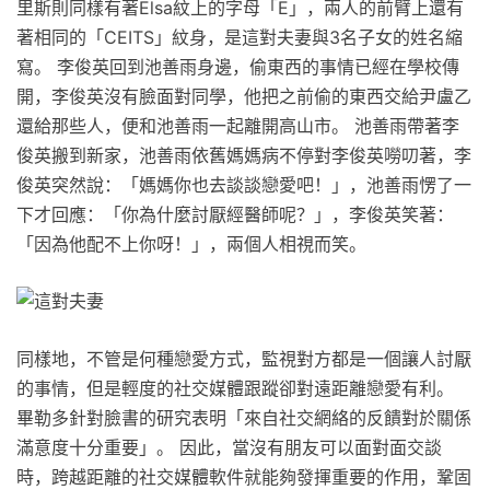
里斯則同樣有著Elsa紋上的字母「E」，兩人的前臂上還有
著相同的「CEITS」紋身，是這對夫妻與3名子女的姓名縮
寫。 李俊英回到池善雨身邊，偷東西的事情已經在學校傳
開，李俊英沒有臉面對同學，他把之前偷的東西交給尹盧乙
還給那些人，便和池善雨一起離開高山市。 池善雨帶著李
俊英搬到新家，池善雨依舊媽媽病不停對李俊英嘮叨著，李
俊英突然說：「媽媽你也去談談戀愛吧！」，池善雨愣了一
下才回應：「你為什麼討厭經醫師呢？」，李俊英笑著：
「因為他配不上你呀！」，兩個人相視而笑。
同樣地，不管是何種戀愛方式，監視對方都是一個讓人討厭
的事情，但是輕度的社交媒體跟蹤卻對遠距離戀愛有利。
畢勒多針對臉書的研究表明「來自社交網絡的反饋對於關係
滿意度十分重要」。 因此，當沒有朋友可以面對面交談
時，跨越距離的社交媒體軟件就能夠發揮重要的作用，鞏固