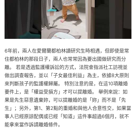
6年前，兩人在愛爾蘭都柏林讀研究生時相遇，但即使是常
住都柏林的那段日子，兩人也常常因為要出國做研究而分
離。 若是透過監護權訴訟的方式，法院會指派社工訪視並
做出調查報告，並以「子女最佳利益」為主，依據8大原則
來判斷孩子的監護權歸屬。 特別注意的是，在這10項離婚
要件上，是「權益受損方」才可以提離婚。 舉例來說：如
果是先生惡意遺棄妳，可以提離婚的是「妳」而不是「先
生」；另外，第1、第2點的重婚和與他人合意性交，如果當
事人已經原諒配偶或已經「知道」這件事超過6個月，就不
能拿來當作訴請離婚條件。