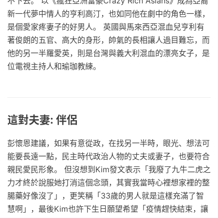
不下去。 以《瘋狂亞洲富豪Crazy Rich Asians》成為亞裔
新一代夢中情人的亨利高汀，也如同他在劇中的角色一樣，
是個愛家疼妻子的好男人。 英國與馬來西亞混血兒亨利有
著俊朗的五官、高大的身形，帥氣的長相讓人過目難忘，而
他的另一半羅愛英，則是台灣與義大利混血的漂亮女子，是
位電視主持人和瑜珈教練。
這對夫妻: 伴侶
彭懷恩建議，如果有意從政，在找另一半時，眼光、想法可
能要長遠一點，民主時代政治人物的丈夫或妻子，也要符合
親民愛民形象。 但沒想到Kim發文表示「我廢了九牛二虎之
力才終於說服她打消這個念頭，其實我當時心裡想家裡的整
腸藥好像沒了」，更笑稱「33歲的男人就是這樣充滿了智
慧啊」，最後Kim也許下生日願望希望「疫情趕快結束，讓