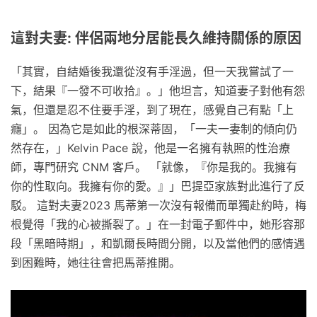
這對夫妻: 伴侶兩地分居能長久維持關係的原因
「其實，自結婚後我還從沒有手淫過，但一天我嘗試了一
下，結果『一發不可收拾』。」他坦言，知道妻子對他有怨
氣，但還是忍不住要手淫，到了現在，感覺自己有點「上
癮」。 因為它是如此的根深蒂固，「一夫一妻制的傾向仍
然存在，」Kelvin Pace 說，他是一名擁有執照的性治療
師，專門研究 CNM 客戶。 「就像，『你是我的。我擁有
你的性取向。我擁有你的愛。』」巴提亞家族對此進行了反
駁。 這對夫妻2023 馬蒂第一次沒有報備而單獨赴約時，梅
根覺得「我的心被撕裂了。」在一封電子郵件中，她形容那
段「黑暗時期」，和凱爾長時間分開，以及當他們的感情遇
到困難時，她往往會把馬蒂推開。