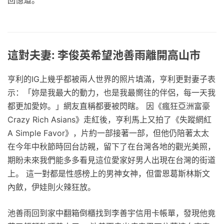
回憶道。
這對夫妻: 李俊英希望池善雨離開高山市
亨利的IG上幾乎都被兩人世界的照片填滿，亨利更對妻子表
示：「妳是我最大的動力，也是我最嚮往的伴侶，每一天我
都更加愛妳。」網友直稱都要被閃瞎。 因《瘋狂亞洲富豪
Crazy Rich Asians》走紅後，亨利馬上又拍了《失蹤網紅
A Simple Favor》，片約一部接著一部，但他仍陪著太太
在今年中秋節時回台訪親，留下了在台灣各地的觀光美照，
期盼未來我們能多多看見這位愛家好男人出現在台灣的街道
上。 這一對都是性感榜上的男神女神，但雷恩葛斯林斯文
內斂，伊娃則火辣狂放。
池善雨回到家中翻箱倒櫃找到李善宇信用卡帳單，發現他竟