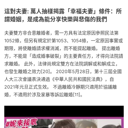
這對夫妻: 萬人抽樣揭露「幸福夫妻」條件：所
謂婚姻，是成為能分享快樂與悲傷的我們
夫妻雙方非合意離婚者，需一方具有法定原因參照民法第
1052條，但另有規定於第1053、1054條，一定原因事實或
期限，將使離婚請求權消滅，而不能提起離婚。 提出離婚
方，不能是「造成婚事破裂」的主要責任方，才得向法院請
求離婚。 此外，法律尚規定雙方在法院調解或和解成立，
也發生離婚之效力[20]。 2020年5月28日，第十三屆全國
人大三次會議表決通過《中華人民共和國民法典》，自
2021年元旦正式生效。 不過離婚冷靜期只適用於協議離
婚，不適用於涉及家暴等訴訟離婚[11]。