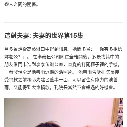
戀人之間的關係。
這對夫妻: 夫妻的世界第15集
呂多景想從高藝琳口中得到訊息，她問多景：「你有多相信
妳老公？」。 在李泰伍公司同仁全離開後，多景找其中的
朋友借門卡進到李泰伍辦公室，直覺的打開櫃子裡的手機，
一看發現全是池善雨近期的活照片。 池善雨告訴孔院長接
受捐款之前務必先建呂董事一面，可以留住有能力的池善
雨，又能得到大筆捐款，孔院長當然不會錯過的好機會。