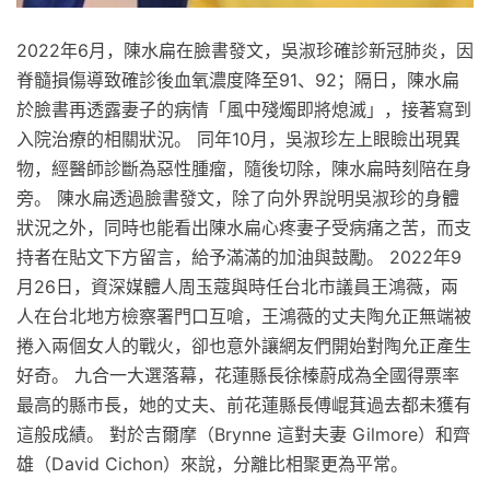
2022年6月，陳水扁在臉書發文，吳淑珍確診新冠肺炎，因
脊髓損傷導致確診後血氧濃度降至91、92；隔日，陳水扁
於臉書再透露妻子的病情「風中殘燭即將熄滅」，接著寫到
入院治療的相關狀況。 同年10月，吳淑珍左上眼瞼出現異
物，經醫師診斷為惡性腫瘤，隨後切除，陳水扁時刻陪在身
旁。 陳水扁透過臉書發文，除了向外界說明吳淑珍的身體
狀況之外，同時也能看出陳水扁心疼妻子受病痛之苦，而支
持者在貼文下方留言，給予滿滿的加油與鼓勵。 2022年9
月26日，資深媒體人周玉蔻與時任台北市議員王鴻薇，兩
人在台北地方檢察署門口互嗆，王鴻薇的丈夫陶允正無端被
捲入兩個女人的戰火，卻也意外讓網友們開始對陶允正產生
好奇。 九合一大選落幕，花蓮縣長徐榛蔚成為全國得票率
最高的縣市長，她的丈夫、前花蓮縣長傅崐萁過去都未獲有
這般成績。 對於吉爾摩（Brynne 這對夫妻 Gilmore）和齊
雄（David Cichon）來說，分離比相聚更為平常。