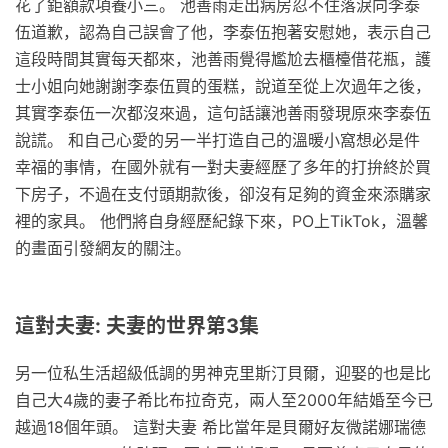
花了鉅額款項養小三。 池善雨走出病房忍不住落淚向李泰
伍道歉，認為自己誤會了他，李泰伍抱著安慰她，表示自己
這段時間其實每天都來，池善雨覺得尷尬去櫃檯借花瓶，護
士小姐向她謝謝李泰伍買的蛋糕，說道至從上次過年之後，
其實李泰伍一次都沒來過，這句話讓池善雨發現原來李泰伍
說謊。 和自己心愛的另一半打造自己的溫暖小窩想必是件
幸福的事情，在國外就有一對夫妻經歷了多年的打拚終於買
下房子，不過在支付頭期款後，卻沒有足夠的資金來添購家
裡的家具。 他們將自身經歷紀錄下來，PO上TikTok，溫馨
的畫面引發網友的關注。
這對夫妻: 夫妻的世界第3集
另一位私生活超級低調的男神克里斯汀貝爾，迎娶的也是比
自己大4歲的妻子希比布拉奇克，兩人至2000年結婚至今已
越過18個年頭。 這對夫妻 希比當年是貝爾好友微諾娜瑞德