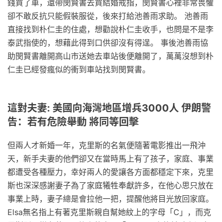
錢買了車，還帶閔賢書去買結婚戒指，閔賢書心裡非常畏懼
卻不敢反抗只能假裝服從，後來打給池善雨求助。 池善雨
直接找到朴仁圭的住處，想勸說朴仁圭收手，也問是不是李
泰武指使的，想藉此得到口供卻沒有得逞。 事後池善雨協
助閔賢書離開高山市送她去車站後便離開了，萬萬沒想到朴
仁圭已經發瘋似的衝到車站找到閔賢書。
這對夫妻: 美國向海灣地區增兵3000人 伊朗警
告：若有危險舉動 將同等回擊
但兩人才新婚一年，克里斯的名氣便隨著電影推出一飛沖
天，新手夫妻的他們卻又在當時馬上有了孩子，家庭、事業
都遭受各種壓力，幸好兩人的愛讓各方面都穩定下來，克里
斯也深深感謝妻子為了家庭犧牲奉獻許多，在他心思只放在
事業上時，妻子總是會拉他一把，提醒他將目光放回家庭。
Elsa無名指上有著克里斯親自幫她紋上的字母「C」，而克