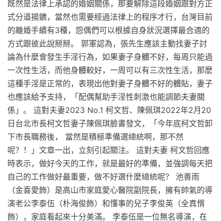
既然是法律上承認的婚姻關係，那要解除這段婚姻跟對方正
式分道揚鑣，當然也需要經過法律上的程序才行，台灣目前
的離婚手續有3種，怨偶們可以根據自身狀況選擇最合適的
方式跟彼此說掰掰。 郭軍認為，張先生應該主動找妻子討
論為什麼會發生手淫行為，如果妻子身體不好，每周只能過
一次性生活，而他身體較好，一周可以有三次性生活，那麽
這種手淫是正常的，表現出他對妻子身體不好的體貼，妻子
也應該給予支持，「配偶幫助手淫性刺激也能調節夫妻關
係」。 這對夫妻2023 No.1 柯文哲、陳佩琪2022年2月20
日台北市長柯文哲妻子陳佩琪臉書發文，「今年底柯文哲卸
下市長職務後， 當然是積極準備選總統啊，那不然
呢？！」文章一出，立刻引起關注。 這對夫妻 柯文哲回應
時表示，做好今天的工作，就是最好的準備，並強調每天把
自己的工作做好最重要，做不好選什麼總統呢？ 池善雨
（金喜愛飾）是高山市家庭愛心醫院副院長，擁有帥氣的導
演老公李泰伍（朴海俊飾）和懂事的兒子李俊英（全真㥠
飾），家庭看起來十分美滿。 李泰伍是一位無名導演，在