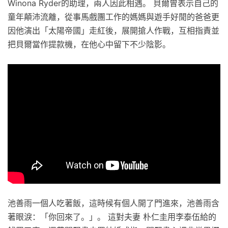
Winona Ryder的助理，兩人因此相遇。 貝爾曾表示自己的
童年顛沛流離，從事馬戲團工作的媽媽與遊手好閒的爸爸更
因他演出「太陽帝國」走紅後，展開搶人作戰，互相指責並
把貝爾當作提款機，在他心中留下不少陰影。
池善雨一個人吃著飯，這時候有個人開了門進來，池善雨含
著眼淚：「你回來了。」。 這對夫妻 朴仁圭用李泰伍給的