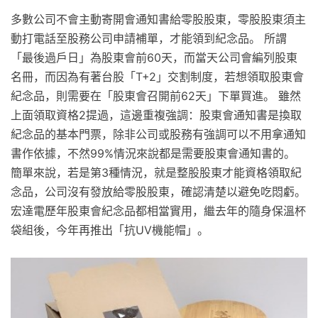
多數公司不會主動寄開會通知書給零股股東，零股股東須主
動打電話至股務公司申請補單，才能領到紀念品。 所謂
「最後過戶日」為股東會前60天，而當天公司會編列股東
名冊，而因為有著台股「T+2」交割制度，若想領取股東會
紀念品，則需要在「股東會召開前62天」下單買進。 雖然
上面領取資格2提過，這邊重複強調：股東會通知書是換取
紀念品的基本門票，除非公司或股務有強調可以不用拿通知
書作依據，不然99%情況來說都是需要股東會通知書的。
簡單來說，若是第3種情況，就是整股股東才能資格領取紀
念品，公司沒有發放給零股股東，確認清楚以避免吃悶虧。
宏達電歷年股東會紀念品都相當實用，繼去年的隨身保溫杯
袋組後，今年再推出「抗UV機能帽」。