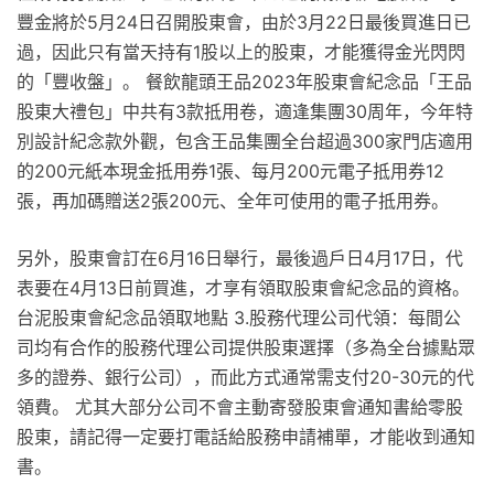
豐金將於5月24日召開股東會，由於3月22日最後買進日已
過，因此只有當天持有1股以上的股東，才能獲得金光閃閃
的「豐收盤」。 餐飲龍頭王品2023年股東會紀念品「王品
股東大禮包」中共有3款抵用卷，適逢集團30周年，今年特
別設計紀念款外觀，包含王品集團全台超過300家門店適用
的200元紙本現金抵用券1張、每月200元電子抵用券12
張，再加碼贈送2張200元、全年可使用的電子抵用券。
另外，股東會訂在6月16日舉行，最後過戶日4月17日，代
表要在4月13日前買進，才享有領取股東會紀念品的資格。
台泥股東會紀念品領取地點 3.股務代理公司代領：每間公
司均有合作的股務代理公司提供股東選擇（多為全台據點眾
多的證券、銀行公司），而此方式通常需支付20-30元的代
領費。 尤其大部分公司不會主動寄發股東會通知書給零股
股東，請記得一定要打電話給股務申請補單，才能收到通知
書。