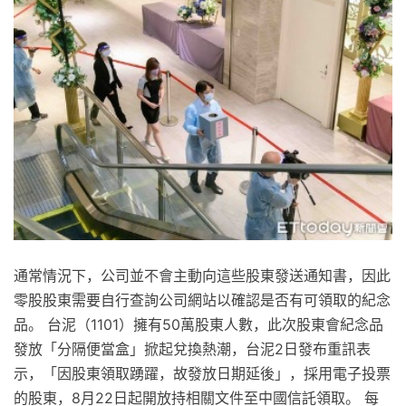
通常情況下，公司並不會主動向這些股東發送通知書，因此
零股股東需要自行查詢公司網站以確認是否有可領取的紀念
品。 台泥（1101）擁有50萬股東人數，此次股東會紀念品
發放「分隔便當盒」掀起兌換熱潮，台泥2日發布重訊表
示，「因股東領取踴躍，故發放日期延後」，採用電子投票
的股東，8月22日起開放持相關文件至中國信託領取。 每