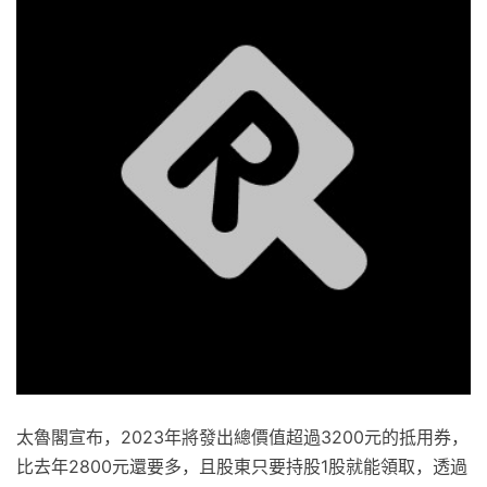
太魯閣宣布，2023年將發出總價值超過3200元的抵用券，
比去年2800元還要多，且股東只要持股1股就能領取，透過