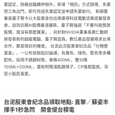
業認定，除親自臨櫃申辦外，新增「視訊」方式辦理，失業
勞工免出門，即可完成失業認定並申請失業給付。 和碩董
事長童子賢今以大股東身份出席庫得科技電動流車底盤發表
會，談到近期AI股價暴漲暴跌，童子賢強調「不要叫我預測
股價，我沒有那麼厲害」，另針對NVIDIA董事長黃仁動即
將發表新的超級電腦，童子賢認為，數位產品發展尋求台灣
合作，都是很好的機會。 台泥此次股東會紀念品「分隔便
當盒」，一公布就掀起討論潮，有黃色、綠色、藍色等多種
配色，採用不銹鋼材質，單格400ML、雙分隔
150ML+200ML，還有附贈湯匙跟筷子，CP值相當高，深
受小股民喜愛。
台泥股東會紀念品領取地點: 直擊／蘇姿丰
揮手1秒急閃 開會提台積電