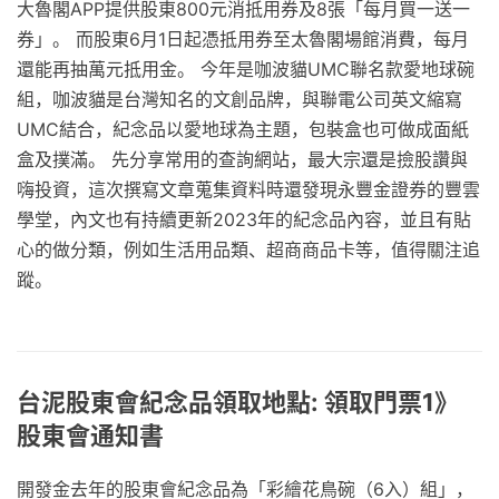
大魯閣APP提供股東800元消抵用券及8張「每月買一送一
券」。 而股東6月1日起憑抵用券至太魯閣場館消費，每月
還能再抽萬元抵用金。 今年是咖波貓UMC聯名款愛地球碗
組，咖波貓是台灣知名的文創品牌，與聯電公司英文縮寫
UMC結合，紀念品以愛地球為主題，包裝盒也可做成面紙
盒及撲滿。 先分享常用的查詢網站，最大宗還是撿股讚與
嗨投資，這次撰寫文章蒐集資料時還發現永豐金證券的豐雲
學堂，內文也有持續更新2023年的紀念品內容，並且有貼
心的做分類，例如生活用品類、超商商品卡等，值得關注追
蹤。
台泥股東會紀念品領取地點: 領取門票1》
股東會通知書
開發金去年的股東會紀念品為「彩繪花鳥碗（6入）組」，