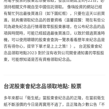
用電子投票的股東若想要領取，發放日期延至8月22日，必
須持相關文件親自至中國信託領取。 像嗨投資的網站已經
有幫忙列出最後買進日（如下圖紅框），只要在這天以前買
進，就具備領取紀念品的首要資格（溫馨提醒：現在有些公
司為避免紀念品行情導致零股股東暴增，在公布紀念品的品
項與時間時，可能已經超過最後買進日，以致於錯過買進時
機，可以使用聰聰的股東會查詢一覽表看看歷年來紀念品是
否有得你心，提早下單才是上上之策！）。 台泥股東會紀
念品領取地點2023 對於沒有收到公司開會通知書的零股股
東，可能想知道是否有資格領取紀念品。
台泥股東會紀念品領取地點: 股票
多年來都以「衛生紙」當股東會紀念品的正隆，在當前衛生
紙不斷漲價的今日是再實用不過了，且正隆為少數公告「不