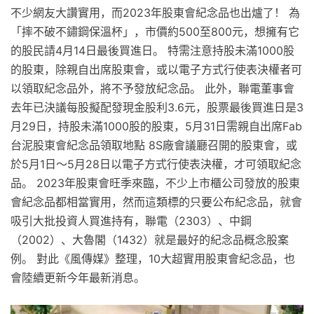
不少網友大讚實用，而2023年股東會紀念品也出爐了！ 為
「摔不破不鏽鋼保溫杯」，市價約500至800元，想擁有它
的股民請4月14日最後買進日。 特需注意持股未滿1000股
的股東，除親自出席股東會，或以電子方式行使表決權者可
以領取紀念品外，將不予發放紀念品。 此外，聯電董事會
去年已決議每股擬配發現金股利3.6元，股票最後買進日是3
月29日，持股未滿1000股的股東，5月31日需親自出席Fab
台泥股東會紀念品領取地點 8S廠會議廳召開的股東會，或
於5月1日～5月28日以電子方式行使表決權，才可領取紀念
品。 2023年股東會旺季來臨，不少上市櫃公司發放的股東
會紀念品都相當實用，然而這類標的只要公布紀念品，就會
吸引大批投資人買進持有，聯電（2303）、中鋼
（2002）、大魯閣（1432）就是最好的紀念品概念股案
例。 對此《風傳媒》整理，10大超實用股東會紀念品，也
會陸續更新今年最新消息。