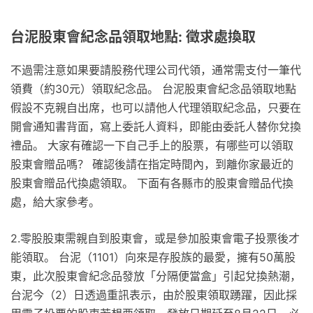
台泥股東會紀念品領取地點: 徵求處換取
不過需注意如果要請股務代理公司代領，通常需支付一筆代
領費（約30元）領取紀念品。 台泥股東會紀念品領取地點
假設不克親自出席，也可以請他人代理領取紀念品，只要在
開會通知書背面，寫上委託人資料，即能由委託人替你兌換
禮品。 大家有確認一下自己手上的股票，有哪些可以領取
股東會贈品嗎？ 確認後請在指定時間內，到離你家最近的
股東會贈品代換處領取。 下面有各縣市的股東會贈品代換
處，給大家參考。
2.零股股東需親自到股東會，或是參加股東會電子投票後才
能領取。 台泥（1101）向來是存股族的最愛，擁有50萬股
東，此次股東會紀念品發放「分隔便當盒」引起兌換熱潮，
台泥今（2）日透過重訊表示，由於股東領取踴躍，因此採