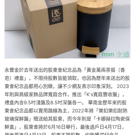
永豐金於去年送出的股東會紀念品為「黃金萬兩茶摳（香
皂）禮盒」，不限持股數皆能領取，也因為歷年來送出的股
東會紀念品都用心別緻，讓不少網友表示印象深刻。 2023
年則與高級家飾品牌寬庭合作，推出「K's寬庭豐收盤」，
禮盒內含9.5吋淺盤及8.5吋深盤各一。 華南金歷年來的股
東會紀念品都以實用路線為主，2022年將「樂扣樂扣耐熱
玻璃保鮮盤」贈送給其股東，而今年則是「卡娜赫拉陶瓷保
鮮盒」，股東會將於6月16日舉行，最後過戶日4月17日，