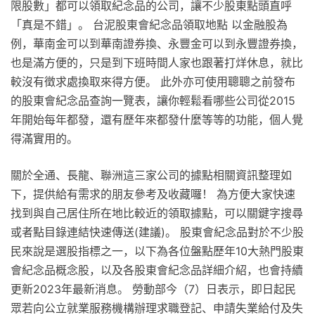
限股數」都可以領取紀念品的公司，讓不少股東點頭直呼
「真是不錯」。 台泥股東會紀念品領取地點 以金融股為
例，華南金可以到華南證券換、永豐金可以到永豐證券換，
也是滿方便的，只是到下班時間人家也跟著打烊休息，就比
較沒有徵求處換取來得方便。 此外亦可使用聰聰之前發布
的股東會紀念品查詢一覽表，讓你輕鬆看哪些公司從2015
年開始每年都發，還有歷年來都發什麼等等的功能，個人覺
得滿實用的。
關於全通、長龍、聯洲這三家公司的據點相關資訊整理如
下，提供給有需求的朋友參考及收藏囉！ 為方便大家快速
找到與自己居住所在地比較近的領取據點，可以關鍵字搜尋
或者點目錄連結快速傳送(建議)。 股東會紀念品對於不少股
民來說是選股指標之一，以下為各位盤點歷年10大熱門股東
會紀念品概念股，以及各股東會紀念品詳細介紹，也會持續
更新2023年最新消息。 勞動部今（7）日表示，即日起民
眾若向公立就業服務機構辦理求職登記、申請失業給付及失