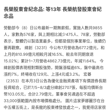
長榮股東會紀念品: 等13年 長榮航發股東會紀
念品
勞動部今（8）日公布最新一期無薪假，實施人數共9855
人，家數為576家，與上期相比減少475人、78家，勞動部
表示，整體仍以製造業最多，但都是個別事業單位，後續仍
要再觀察。 緯創（3231）今公布7月營收為677.2億元，和
上月的810.99億元相較月減16.5%、較去年同期衰退
15.02%；累計1~7月營收4862.73億元，年減11.64%。 今
緯創股價表現相對類股強勢，開盤漲幅逾6%，盤中最高也
漲約7%，終場收在129元、上漲4元或3.2%。 宏碁
（2353）在本月3日公告為優化金融資產項下有價證券長期
投資組合，已於7/5~8/3處分緯創2707張，每股均價新台
幣103.05元，合計2.79億元，董事會另通過在不超過
33,000張範圍內按市場價格處分。 圖片這家夢娜麗莎在台
中五權五街上，是長龍的股東禮發放處之一，我覺得店家很