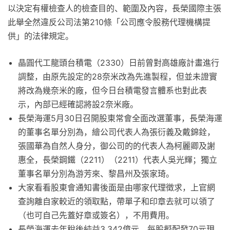
以決定有權檢查人的檢查目的、範圍及內容，長榮國際主張
此舉全然違反公司法第210條「公司應令股務代理機構提
供」的法律規定。
晶圓代工龍頭台積電（2330）日前曾對高雄廠計畫進行
調整，由原先設定的28奈米改為先進製程，但並未證實
將改為幾奈米的廠，但今日台積電發言體系也對此表
示，內部已經確認將設2奈米廠。
長榮海運5月30日召開股東常會全面改選董事，長榮海運
的董事名單分別為，繪公司代表人為張衍義及戴錦銓，
張國華為自然人身分，御公司的的代表人為柯麗卿及謝
惠全，長榮鋼鐵（2211）（2211）代表人吳光輝；獨立
董事名單分別為游芳來、黎昌州及張家琦。
大家看看股東會通知書後面是由哪家代理徵求，上官網
查詢離自家較近的領取點，帶單子和印章去就可以領了
（也可自己先蓋好章或簽名），不用費用。
長榮海運去年稅後純益3,342億元，每股擬配發70元現