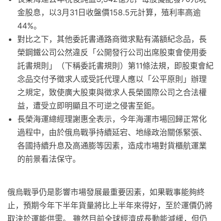
金股息，以3月31日收盤價158.5元計算，殖利率高逾
44%。
對比之下，其他委託書通路商徵求點有滿額紀念品，長
榮鋼鐵公司公然違反「公開發行公司出席股東會使用委
託書規則」（下稱委託書規則）第11條法規，即股東會紀
念品交付予徵求人或受託代理人應以「公平原則」辦理
之規定，致使廣大股東與徵求人長榮國際公司之合法權
益，遭受立即明顯且不可逆之侵害至鉅。
長榮海運總經理謝惠全表示，今年海運市場回歸正常化
過程中，由於俄烏戰爭持續延宕、地緣政治關係緊張、
各國持續升息及高通膨等因素，造成市場對貨櫃航運業
的前景看法保守。
俄烏戰爭仍是影響市場發展最重要因素，如果戰事能夠終
止，預期今年下半年貨量將比上半年來得好，至於運價仍將
取決於運能供需。 雖然目前全球經濟成長動能減緩，但仍