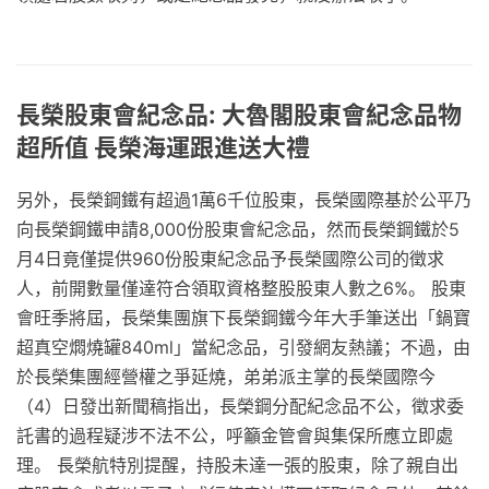
長榮股東會紀念品: 大魯閣股東會紀念品物
超所值 長榮海運跟進送大禮
另外，長榮鋼鐵有超過1萬6千位股東，長榮國際基於公平乃
向長榮鋼鐵申請8,000份股東會紀念品，然而長榮鋼鐵於5
月4日竟僅提供960份股東紀念品予長榮國際公司的徵求
人，前開數量僅達符合領取資格整股股東人數之6%。 股東
會旺季將屆，長榮集團旗下長榮鋼鐵今年大手筆送出「鍋寶
超真空燜燒罐840ml」當紀念品，引發網友熱議；不過，由
於長榮集團經營權之爭延燒，弟弟派主掌的長榮國際今
（4）日發出新聞稿指出，長榮鋼分配紀念品不公，徵求委
託書的過程疑涉不法不公，呼籲金管會與集保所應立即處
理。 長榮航特別提醒，持股未達一張的股東，除了親自出