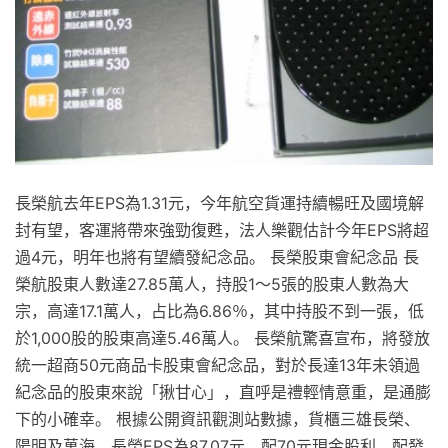
長榮航去年EPS為1.31元，今年航空貨運持續暢旺及國境解
封有望，客運將帶來強勁復甦，法人樂觀估計今年EPS將超
過4元，明年也將有望續發紀念品。 長榮股東會紀念品 長
榮航股東人數達27.85萬人，持股1～5張的股東人數為大
宗，高達17.1萬人，占比為6.86％，其中持股不到一張，低
於1,000股的股東高達5.46萬人。 長榮航驚喜宣布，將發放
統一超商50元商品卡股東會紀念品，對於長達13年未領過
紀念品的股東來說「揪甘心」，直呼是禮輕情意重，是通膨
下的小確幸。 根據公開資訊觀測站數據，貨櫃三雄長榮、
陽明及萬海，長榮EPS為87.07元，配70元現金股利，配發