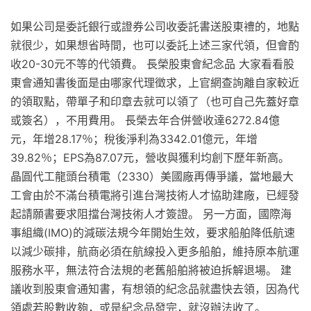
如果公司是委託銀行或證券公司收委託書送股東禮的，地點
就很少，如果想省時間，也可以委託上述三家代領，但會酌
收20-30元不等的代領費。 長榮股東會紀念品 大家看看股
東會通知書後面是由哪家代理徵求，上官網查詢離自家較近
的領取點，帶單子和印章去就可以領了（也可自己先蓋好章
或簽名），不用費用。 長榮去年合併營收達6272.84億
元，年增28.17％；稅後淨利為3342.01億元，年增
39.82％；EPS為87.07元，營收與獲利均創下歷年新高。
晶圓代工龍頭台積電（2330）美國廠再傳爭議，當地最大
工會由於不滿台積電將引進台灣技術人才協助建廠，已經發
起請願書要求阻擋台灣技術人才簽證。 另一方面，國際海
事組織(IMO)的減碳法規今年開始生效，要求船舶降低航速
以減少碳排，航商必須在航線投入更多船舶，維持原本航運
服務水平，無法符合法規的老舊船舶將被迫拆解退場。 建
議收到股東會通知書，有想領的紀念品就盡快去領，因為代
領處若股數收夠，或是紀念品發完，就沒辦法收了。