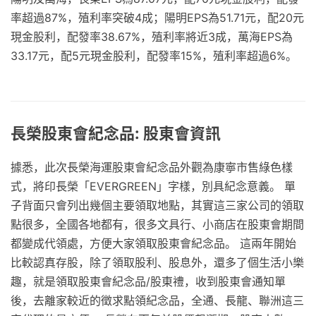
率超過87%，殖利率突破4成；陽明EPS為51.71元，配20元
現金股利，配發率38.67%，殖利率將近3成，萬海EPS為
33.17元，配5元現金股利，配發率15%，殖利率超過6%。
長榮股東會紀念品: 股東會資訊
據悉，此次長榮海運股東會紀念品外觀為康寧市售綠色樣
式，將印長榮「EVERGREEN」字樣，別具紀念意義。 單
子背面只會列出幾個主要領取地點，其實這三家公司的領取
點很多，全國各地都有，很多文具行、小商店在股東會期間
都變成代領處，方便大家領取股東會紀念品。 這兩年開始
比較認真存股，除了領取股利、股息外，還多了個生活小樂
趣，就是領取股東會紀念品/股東禮，收到股東會通知單
後，去離家較近的徵求點領紀念品，全通、長龍、聯洲這三