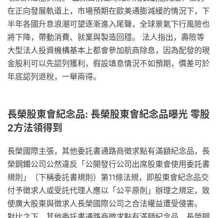
在正向發展軌道上，市場預期在歐美通膨減緩的情況下，下
半年各國升息浪潮可望逐漸進入尾聲，全球景氣下行風險也
將下降，帶動消費、就業與製造回穩。 法人指出，壽險等
大型法人投資機構基本上都會參加航商除息，因為配發的現
金股利可以先認列獲利，假設填息情況不如預期，價差可於
年底認列退稅，一舉兩得。
長榮股東會紀念品: 長榮股東會紀念品曝光 零股
2方法領得到
長榮國際主張，其他委託書通路商徵求點有滿額紀念品，長
榮鋼鐵公司公然違反「公開發行公司出席股東會使用委託書
規則」（下稱委託書規則）第11條法規，即股東會紀念品交
付予徵求人或受託代理人應以「公平原則」辦理之規定，致
使廣大股東與徵求人長榮國際公司之合法權益遭受侵害。
對比之下，其他委託書通路商徵求點有滿額紀念品，長榮鋼