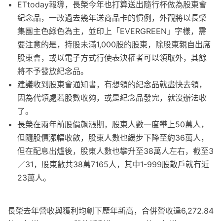
ETtoday報導，長榮今年也打算送出隨行杯做為股東會
紀念品，一改過去幾年送商品卡的慣例，外觀將以長榮
集團主色綠色為主，並印上「EVERGREEN」字樣，需
要注意的是，持股未滿1,000股的股東，除股東親自出席
股東會，或以電子方式行使表決權者可以領取外，其餘
將不予發放紀念品。
建議收到股東會通知書，有想領的紀念品就盡快去領，
因為代領處若股數收夠，或是紀念品發完，就沒辦法收
了。
長榮在兩年前股價飆漲期，股東人數一度攀上50萬人，
但隨股價漲幅收斂，股東人數也緩步下降至約36萬人，
但在配息出爐後，股東人數也攀升至38萬人左右，截至3
／31，股東數共38萬7165人，其中1-999股散戶就有近
23萬人。
長榮去年營收與獲利均創下歷年新高，合併營收達6,272.84