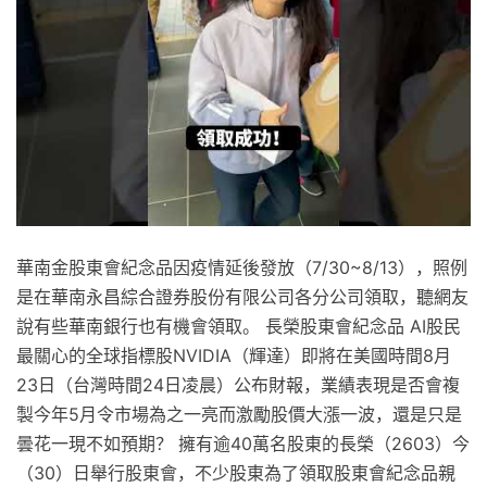
華南金股東會紀念品因疫情延後發放（7/30~8/13），照例
是在華南永昌綜合證券股份有限公司各分公司領取，聽網友
說有些華南銀行也有機會領取。 長榮股東會紀念品 AI股民
最關心的全球指標股NVIDIA（輝達）即將在美國時間8月
23日（台灣時間24日凌晨）公布財報，業績表現是否會複
製今年5月令市場為之一亮而激勵股價大漲一波，還是只是
曇花一現不如預期？ 擁有逾40萬名股東的長榮（2603）今
（30）日舉行股東會，不少股東為了領取股東會紀念品親