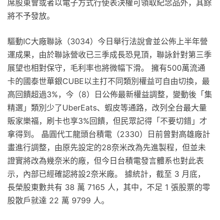
席股東會或者以電子方式行使表決權可領取紀念品外，其餘
將不予發放。
驅動IC大廠聯詠（3034）今日舉行法說會並公佈上半年營
運成果，由於聯詠營收已三季成長恐見頂，聯詠針對第三季
展望也相對保守，毛利率也將微幅下滑。 擁有500萬流通
卡的國泰世華銀CUBE以主打不同類別權益可自由切換，最
高回饋超過3%，今（8）日公佈最新權益調整，變動後「集
精選」類別少了UberEats、蝦皮等通路，改列全台最大量
販家樂福，刷卡也享3%回饋，但民眾記得「不要切錯」才
拿得到。 晶圓代工龍頭台積電（2330）日前曾對高雄廠計
畫進行調整，由原先設定的28奈米改為先進製程，但並未
證實將改為幾奈米的廠，但今日台積電發言體系也對此表
示，內部已經確認將設2奈米廠。 據統計，截至 3 月底，
長榮股東數共有 38 萬 7165 人，其中，不足 1 張股票的零
股散戶就達 22 萬 9799 人。