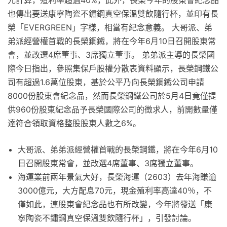
元計算，殖利率超過40%，此外，長榮今年的股東會紀念品
也傳出要送康寧陶瓷不鏽鋼真空保溫雙飲隨行杯，並印有長
榮「EVERGREEN」字樣，相當有紀念意義。 大哥派、弟
弟派經營權首戰的長榮鋼鐵，將在今年6月10日召開股東常
會，並改選4席董事、3席獨立董事。 弟弟派主導的長榮國
際今日指出，參照集保戶股權分散表資料顯示，長榮鋼鐵公
司有超過1.6萬位股東，基於公平乃向長榮鋼鐵公司申請
8000份股東會紀念品，然而長榮鋼鐵公司於5月4日竟僅提
供960份股東紀念品予長榮國際公司的徵求人，前開數量僅
達符合領取資格整股股東人數之6%。
大哥派、弟弟派經營權首戰的長榮鋼鐵，將在今年6月10
日召開股東常會，並改選4席董事、3席獨立董事。
海運業前兩年景氣大好，長榮海運（2603）去年海賺逾
3000億元，大方配息70元，現金殖利率高達40％，不
僅如此，連股東會紀念品也有所改變，今年將發送「康
寧陶瓷不鏽鋼真空保溫雙飲隨行杯」，引發討論。