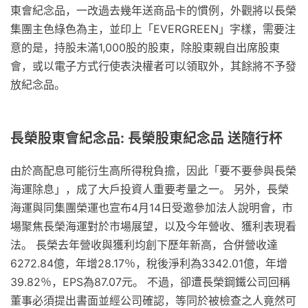
東會紀念品，一改過去幾年送商品卡的慣例，外觀將以長榮
集團主色綠色為主，並印上「EVERGREEN」字樣，需要注
意的是，持股未滿1,000股的股東，除股東親自出席股東
會，或以電子方式行使表決權者可以領取外，其餘將不予發
放紀念品。
長榮股東會紀念品: 長榮股東紀念品 送隨行杯
由於高配息可能衍生高所得稅負擔，因此「要不要參與長榮
海運除息」，成了大戶投資人重要考量之一。 另外，長榮
海運與同集團榮運也宣布4月14日受邀參加法人說明會，市
場聚焦長榮海運對於市場展望，以及今年營收、獲利表現看
法。 長榮去年營收與獲利均創下歷年新高，合併營收達
6272.84億，年增28.17％，稅後淨利為3342.01億，年增
39.82％，EPS為87.07元。 不過，卻遭長榮鋼鐵公司回稱
董事必須提出書面並經公司確認，等同於被檢查之人竟然可