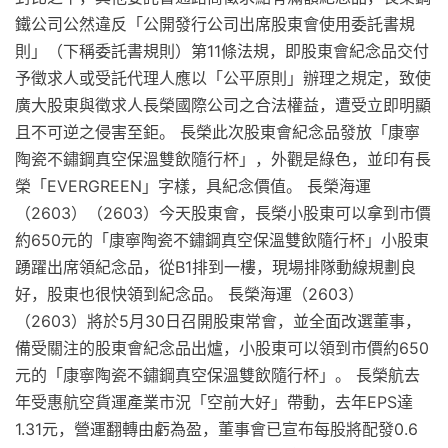
鐵公司公然違反「公開發行公司出席股東會使用委託書規
則」（下稱委託書規則）第11條法規，即股東會紀念品交付
予徵求人或受託代理人應以「公平原則」辦理之規定，致使
廣大股東與徵求人長榮國際公司之合法權益，遭受立即明顯
且不可逆之侵害至鉅。 長榮此次股東會紀念品發放「康寧
陶瓷不鏽鋼真空保溫雙飲隨行杯」，外觀是綠色，並印有長
榮「EVERGREEN」字樣，具紀念價值。 長榮海運
（2603）（2603）今天股東會，長榮小股東可以拿到市價
約650元的「康寧陶瓷不鏽鋼真空保溫雙飲隨行杯」小股東
踴躍出席領紀念品，從B1排到一樓，現場排隊動線規劃良
好，股東也很快領到紀念品。 長榮海運（2603）
（2603）將於5月30日召開股東常會，並全面改選董事，
備受關注的股東會紀念品出爐，小股東可以領到市價約650
元的「康寧陶瓷不鏽鋼真空保溫雙飲隨行杯」。 長榮航去
年受惠航空貨運產業市況「空前大好」帶動，去年EPS達
1.31元，營運翻轉由虧為盈，董事會已宣布每股將配發0.6