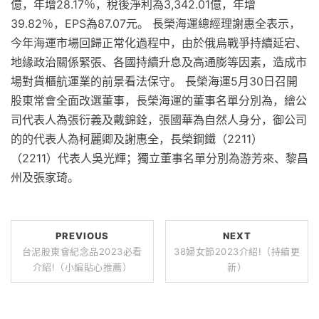
億，年增28.17％，稅後淨利為3,342.01億，年增
39.82％，EPS為87.07元。 長榮海運總經理謝惠全表示，
今年海運市場回歸正常化過程中，由於俄烏戰爭持續延宕、
地緣政治關係緊張、各國持續升息及高通膨等因素，造成市
場對貨櫃航運業的前景看法保守。 長榮海運5月30日召開
股東常會全面改選董事，長榮海運的董事名單分別為，繪公
司代表人為張衍義及戴錦銓，張國華為自然人身分，御公司
的的代表人為柯麗卿及謝惠全，長榮鋼鐵（2211）
（2211）代表人吳光輝；獨立董事名單分別為游芳來、黎昌
州及張家琦。
PREVIOUS
NEXT
台泥股東會紀念品2023必看
38婦女節2023介紹!（持續更
介紹!（小編貼心推薦）
新）