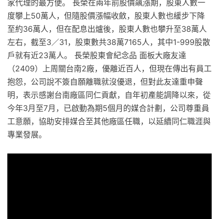
家代理的最方便。 長榮在兩年前股價飆漲期，股東人數一
度攀上50萬人，但隨股價漲幅收斂，股東人數也緩步下降
至約36萬人，但在配息出爐後，股東人數也攀升至38萬人
左右，截至3／31，股東數共38萬7165人，其中1-999股散
戶就有近23萬人。 長榮股東會紀念品 面板大廠友達
（2409）上周關台南2廠，優離近百人，但現在傳出有員工
抱怨，公司說不簽自願離職就沒優退，但對此友達重申聲
明，表示感謝台南廠區同仁貢獻，自年初產能調降以來，從
今年3月至7月，已啟動為期5個月的媒合計劃，公司尊重員
工意願，協助安排媒合至其他廠區任職，以延續同仁職涯與
專業發展。