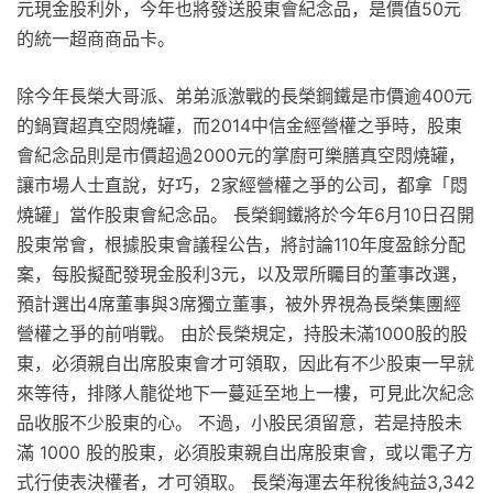
元現金股利外，今年也將發送股東會紀念品，是價值50元
的統一超商商品卡。
除今年長榮大哥派、弟弟派激戰的長榮鋼鐵是市價逾400元
的鍋寶超真空悶燒罐，而2014中信金經營權之爭時，股東
會紀念品則是市價超過2000元的掌廚可樂膳真空悶燒罐，
讓市場人士直說，好巧，2家經營權之爭的公司，都拿「悶
燒罐」當作股東會紀念品。 長榮鋼鐵將於今年6月10日召開
股東常會，根據股東會議程公告，將討論110年度盈餘分配
案，每股擬配發現金股利3元，以及眾所矚目的董事改選，
預計選出4席董事與3席獨立董事，被外界視為長榮集團經
營權之爭的前哨戰。 由於長榮規定，持股未滿1000股的股
東，必須親自出席股東會才可領取，因此有不少股東一早就
來等待，排隊人龍從地下一蔓延至地上一樓，可見此次紀念
品收服不少股東的心。 不過，小股民須留意，若是持股未
滿 1000 股的股東，必須股東親自出席股東會，或以電子方
式行使表決權者，才可領取。 長榮海運去年稅後純益3,342