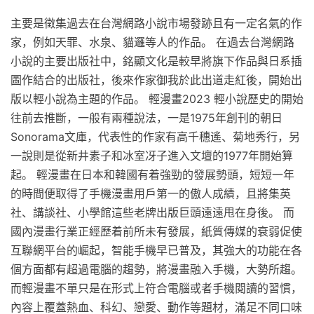
主要是徵集過去在台灣網路小說市場發跡且有一定名氣的作
家，例如天罪、水泉、貓邏等人的作品。 在過去台灣網路
小說的主要出版社中，銘顯文化是較早將旗下作品與日系插
圖作結合的出版社，後來作家御我於此出道走紅後，開始出
版以輕小說為主題的作品。 輕漫畫2023 輕小說歷史的開始
往前去推斷，一般有兩種說法，一是1975年創刊的朝日
Sonorama文庫，代表性的作家有高千穗遙、菊地秀行，另
一說則是從新井素子和冰室冴子進入文壇的1977年開始算
起。 輕漫畫在日本和韓國有着強勁的發展勢頭，短短一年
的時間便取得了手機漫畫用戶第一的傲人成績，且將集英
社、講談社、小學館這些老牌出版巨頭遠遠甩在身後。 而
國內漫畫行業正經歷着前所未有發展，紙質傳媒的衰弱促使
互聯網平台的崛起，智能手機早已普及，其強大的功能在各
個方面都有超過電腦的趨勢，將漫畫融入手機，大勢所趨。
而輕漫畫不單只是在形式上符合電腦或者手機閱讀的習慣，
內容上覆蓋熱血、科幻、戀愛、動作等題材，滿足不同口味