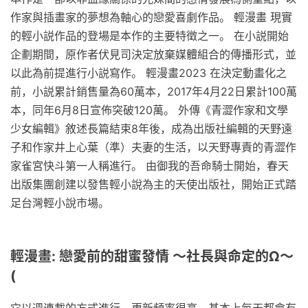
作家與插畫家的夢想為軸心的戀愛喜劇作品。 輕漫畫 現實
的輕小説作品的登場是本作的主要特徵之一。 在小説開始
企劃期間，原作者伏見司決定放棄媒體組合的傳播形式，並
以此為前提進行小説寫作。 輕漫畫2023 在決定動畫化之
前，小説累計銷售量為60萬本，2017年4月22日累計100萬
本，同年6月8日宣佈突破120萬。 外傳《青澀作家和文學
少女編輯》敘述長篇結束8年後，成為出版社編輯的天野遠
子和作家井上心葉（準）夫妻的生活，以天野專責的青澀作
家雀宮快斗第一人稱進行。 由御我的吾命騎士開始，春天
出版集團創建以發售輕小說為主的天使出版社，開始正式踏
足台灣輕小說市場。
輕漫畫: 戀愛前的甜蜜發情 ～社長與命定的Ω～
(
它以週連載的方式進行，更新頻率很高，基本上每天都會有