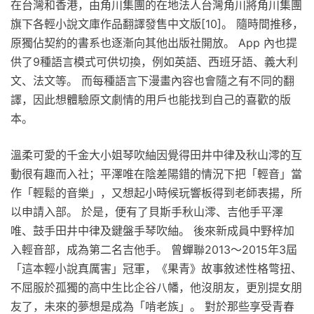
在台灣和香港，由角川集團的在地法人台灣角川將角川集團
旗下各輕小說文庫作品翻譯發售中文版[10]。 隨時間推移，
原獨佔契約的書系也逐漸向其他出版社開放。 App 內也提
供了9種語言模式可供切換，例如英語、西班牙語、義大利
文、法文等。 而每種語言下漫畫內容也會隨之有不同的翻
譯，因此想體驗原文劇情的用戶也能找到自己的喜歡的版
本。
溫柔可愛的千金大小姐琴吹紬因覺得田井中律及秋山澪的互
動很有趣而入社；平澤唯在陰差陽錯的情況下把「輕音」當
作「輕鬆的音樂」，又想起小時候玩響板得到老師表揚，所
以申請入部。 於是，便有了貝斯手秋山澪、吉他手平澤
唯、鼓手田井中律及鍵盤手琴吹紬。 後來新成員中野梓加
入輕音部，成為第二名吉他手。 曾蟬聯2013～2015年3屆
「這本輕小說真厲害」冠軍，《果青》故事敘述性格彆扭、
不屈服於孤獨的高中生比企谷八幡，他沒朋友，更別提女朋
友了，未來的夢想是成為「啃老族」。 對於那些享受青春