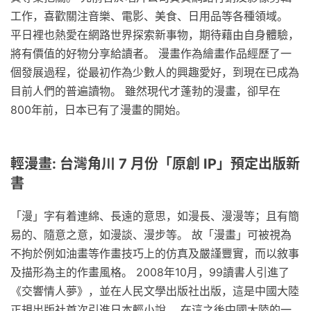
工作，喜歡關注音樂、電影、美食、日用品等各種領域。
平日裡也熱愛在網路世界探索新事物，期待藉由自身體驗，
將有價值的好物分享給讀者。 漫畫作為繪畫作品經歷了一
個發展過程，從最初作為少數人的興趣愛好，到現在已成為
目前人們的普遍讀物。 雖然現代才蓬勃的漫畫，卻早在
800年前，日本已有了漫畫的開始。
輕漫畫: 台灣角川 7 月份「原創 IP」預定出版新
書
「漫」字有着連綿、長遠的意思，如漫長、漫漫等；且有簡
易的、隨意之意，如漫談、漫步等。 故「漫畫」可被視為
不拘於例如油畫等作畫技巧上的仿真及嚴謹豐實，而以敘事
及描形為主的作畫風格。 2008年10月，99讀書人引進了
《交響情人夢》，並在人民文學出版社出版，這是中國大陸
正規出版社首次引進日本輕小說。 在這之後中國大陸的一