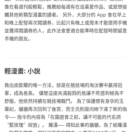
像在看週刊般輕鬆，推薦給每週有在追喜愛作品、或是想接
觸其他新類型漫畫的讀者。 另外，大部分的 App 會在早上
和晚上配發兩次閱讀券，比起只有晚上或周末才能使用手機
並獲得閱讀券的人，此作法會更適合能準時在配發時間留意
手機的朋友。
輕漫畫: 小說
救出皮歐蘭的唯一方法，就是在競技場的淘汰賽中贏得冠
軍，成為島長。 儘管這座充滿殺戮的島讓不死感到極為不
舒服，他依然持續在競技場戰鬥。 為了保護懷有身孕的玉
葉妃，貓貓再次回到了後宮，而壬氏則是向她下達了新的指
令── 指令的內容為「在園遊會之前，讓不可能的代名詞
〝藍玫瑰〞綻放」。 羅漢── 得知此事的貓貓，為了給羅漢