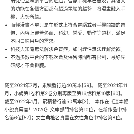
弱促使互聯網平台的崛起，智能手機早已普及，其強大
的功能在各個方面都有超過電腦的趨勢，將漫畫融入手
機，大勢所趨。
而輕漫畫不單只是在形式上符合電腦或者手機閱讀的習
慣，內容上覆蓋熱血、科幻、戀愛、動作等題材，滿足
不同口味用戶的需求。
科技與知識無法解決色盲症，如同理性無法理解愛欲。
不過多數平台的下載次數及保留時間都有限制，最好先
確認才不會扼腕。
截至2021年7月，累積發行逾40萬本[59]。 截至2021年11
月，小說第1卷和第2卷分別再版至第16版和第10版[60]。
截至2022年1月，累積發行逾50萬本[2]。 本作在《這本輕
小說真厲害！2020》文庫部門排名第10位，在新作品中排
名第6位[57]；女主角椎名真晝在女性角色中排名第8位。