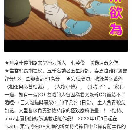
★年度十佳網路文學潛力新人 七英俊 腦動清奇之作！
★當當網長期在榜，五千名讀者五星好評，喜馬拉雅有聲書
評分9.8，豆瓣書評8.1高分！ ★完結慶功，收錄萬字番外
〈相逢何必曾相識〉、〈人物小傳〉、〈小段子〉。 家有
一貓，如有一寶(○) 養貓的人會因為貓太能幹(○)而結不了
婚喔～ 巨大貓貓與廢柴OL的平凡(？)日常， 主人負責貌美
如花，大型貓咪負責勤儉持家的極致療癒漫畫！！ -推特、
pixiv忠實粉絲敲碗連載超紅作品！ 2022年1月1日起在
Twitter預告將在GA文庫的新春特備節目中公佈有關本作的