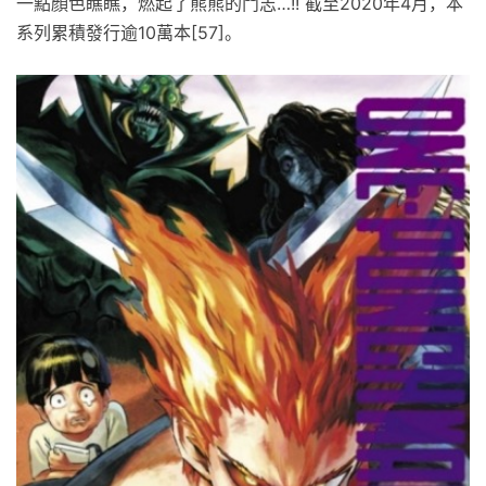
一點顏色瞧瞧，燃起了熊熊的鬥志…!! 截至2020年4月，本
系列累積發行逾10萬本[57]。