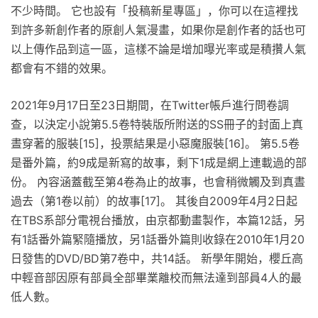
不少時間。 它也設有「投稿新星專區」，你可以在這裡找
到許多新創作者的原創人氣漫畫，如果你是創作者的話也可
以上傳作品到這一區，這樣不論是增加曝光率或是積攢人氣
都會有不錯的效果。
2021年9月17日至23日期間，在Twitter帳戶進行問卷調
查，以決定小說第5.5卷特裝版所附送的SS冊子的封面上真
晝穿著的服裝[15]，投票結果是小惡魔服裝[16]。 第5.5卷
是番外篇，約9成是新寫的故事，剩下1成是網上連載過的部
份。 內容涵蓋截至第4卷為止的故事，也會稍微觸及到真晝
過去（第1卷以前）的故事[17]。 其後自2009年4月2日起
在TBS系部分電視台播放，由京都動畫製作，本篇12話，另
有1話番外篇緊隨播放，另1話番外篇則收錄在2010年1月20
日發售的DVD/BD第7卷中，共14話。 新學年開始，櫻丘高
中輕音部因原有部員全部畢業離校而無法達到部員4人的最
低人數。