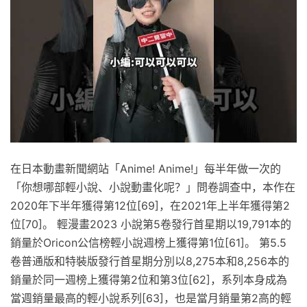
在日本動畫新聞網站「Anime! Anime!」每半年做一次的
「你想哪部輕小說、小說動畫化呢？」問卷調查中，本作在
2020年下半年獲得第12位[69]，在2021年上半年獲得第2
位[70]。 輕漫畫2023 小說第5卷發行首星期以19,791本的
銷量於Oricon公信榜輕小說週榜上獲得第1位[61]。 第5.5
卷普通版和特裝版發行首星期分別以8,275本和8,256本的
銷量於同一週榜上獲得第2位和第3位[62]，系列本身成為
當週銷量最高的輕小說系列[63]，也是當月銷量第2高的輕