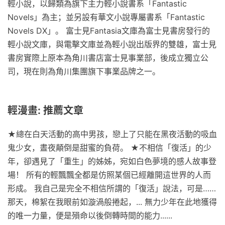
輕小說，以歸類為旗下主力輕小說書系「Fantastic
Novels」為主；並另設有華文小說專屬書系「Fantastic
Novels DX」。 富士見Fantasia文庫為富士見書房發行的
輕小說文庫，與電擊文庫並為輕小說出版界的雙雄，富士見
書房實際上原本為角川書店富士見事業部，後成立獨立公
司，現在則為角川集團旗下事業品牌之一。
輕漫畫: 推薦文章
★總在白天活動的高中男孩，戀上了只能在黑夜活動的吸血
鬼少女，晝夜顛倒是甜蜜的負荷。 ★不相信「復活」的少
年，卻遇見了「重生」的姊姊，宛如白色夢境的感人故事登
場！ 所有的輕飄飄全都是仿照某個已經離開這世界的人而
形成。 我自己是完全不相信所謂的「復活」說法，可是……
那天，棉絮在我眼前如漩渦般捲起，... 無力少年在此地獲得
的唯一力量，便是殞命以後倒轉時間的能力......