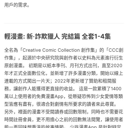
用戶的需求。
輕漫畫: 新‧詐欺獵人 完結篇 全套1-4集
全名為「Creative Comic Collection 創作集」的「CCC創
作集」，起源於中央研究院與創作者以史料為元素進行衍生
原創漫畫。 初期是以紙本季刊、月刊方式出刊，直至2020
年才正式全面數位化，並新增了許多漫畫分類，開始以線上
連載的方式闖出一片天；2022年更新增了贊助和租閱服
務，讓創作人能獲得更直接的收益。 這是一款累積了1400
萬以上使用者的免費漫畫App，從懸疑恐怖到少女愛情等類
型皆應有盡有，很適合對劇情有所要求的讀者來此尋寶。
另外，裡面的漫畫不受閱讀券或回數限制，同時也不需要花
時間註冊會員，更不用擔心之前的回數無法閱覽，讓使用者
能一再回味想重溫的故事情節。 少許漫畫App 是針對特定