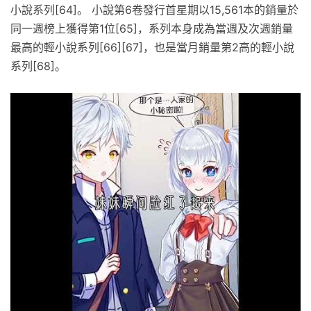
小說系列[64]。 小說第6卷發行首星期以15,561本的銷量於
同一週榜上獲得第1位[65]，系列本身成為當週及次週銷量
最高的輕小說系列[66][67]，也是當月銷量第2高的輕小說
系列[68]。