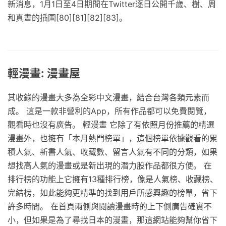
新消息，1月1日至4日期間在Twitter逐日公開千歲、樹、周
和真晝的插圖[80][81][82][83]。
輕漫畫: 漫畫屋
其收錄的漫畫大多為全彩中文漫畫，結合台灣各類元素而
成。 這是一款非營利的App，所有作品都可以免費閱覽，
觀看時也沒有廣告。 輕漫畫 它除了有依照月份推薦的精選
漫畫外，也擁有「本月熱門榜單」，這個榜單依據觀看的累
積人氣、新書人氣、收藏數、留言人氣有不同的分類，如果
想找高人氣的漫畫或是新出現的潛力股作品都很方便。 在
排行榜的功能上它擁有13種排行榜，像是人氣榜、收藏榜、
完結榜，如此能夠更精準的找到用戶所感興趣的榜單，省下
許多時間。 在首頁兩側與閱讀漫畫時的上下側廣告確實不
小，但如果是為了尋找日本的漫畫，那這網站能夠幫你省下