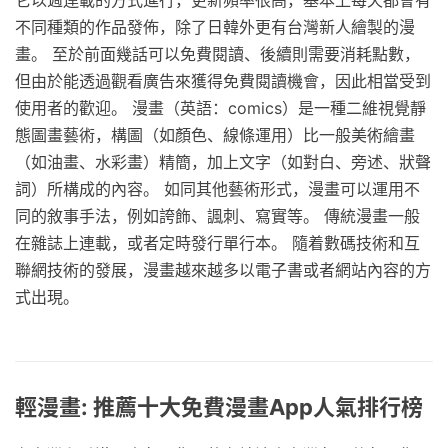
不同種類的作品發佈，除了日韓外更有台灣新人繪製的漫
畫。 至於前面幾話可以免費閱讀、後續則需要消耗點數，
但由於能透過觀看廣告來獲得免費閱讀機會，因此相當受到
使用者的歡迎。 漫畫（英語：comics）是一種二維視覺靜
態圖畫藝術，構圖（如顏色、線條運用）比一般美術繪畫
（如油畫、水彩畫）精簡，加上文字（如對白、旁述、狀聲
詞）所構成的內容。 如同其他藝術形式，漫畫可以運用不
同的敘事手法，例如誇飾、諷刺、寫實等。 傳統漫畫一般
在雜誌上連載，或者定時發行單行本。 隨着數碼技術和互
聯網技術的發展，漫畫越來越多以電子書或者網站內容的方
式出現。
輕漫畫: 推薦十大免費漫畫App人氣排行榜