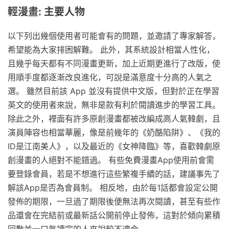
輕漫畫: 主要人物
以下列出幾個使用者可能會有的問題，並邀請了專家解答，
希望能為大家排困解難。 此外，其系統設計相當人性化，
且幾乎每天都有不同漫畫更新，加上近期更進行了改版，使
用順手度都逐漸改良進化，可說是滿意度十分高的人氣之
選。 雖然目前該 App 並沒有提供中文版，但對於正在學習
英文的使用者來說，無非是款有利於閱讀進步的學習工具。
除此之外，裡面有許多原創漫畫都被改編成高人氣韓劇，且
演員陣容也相當華麗，像是前幾年的《奶酪陷阱》、《我的
ID是江南美人》，以及最近的《女神降臨》等，喜歡韓劇原
創漫畫的人絕對不能錯過。 有些免費漫畫App使用前會需
要登錄會員，若是不想進行這些繁複手續的話，建議事先了
解該App是否為會員制。 相反地，由於每1話都會設定公開
發佈的期限，一旦過了期限後便無法再次閱讀，甚至有些作
品還會在完結前或最新話公開前停止發佈，這對於傾向累積