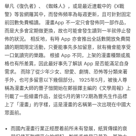
舉凡《復仇者》、《蜘蛛人》，或是最近連載中的《X戰
警》等皆網羅其中，而發佈頻率為每週更新，且可針對固定
前回數免費暢讀。 漫畫App 不一定只會發佈同一部作品，
而是大多會定期做更換，故也可能會發生讀到一半就停止發
佈的狀況。 相反地，有時 App 亦會推出全話數開放免費閱
讀的期間限定活動，只要能事先多加留意，就有機會能享受
一口氣讀完的樂趣。 根據 App 不同，上架的漫畫種類或風
格也有所差異，因此最好事先了解該 App 是否能滿足自身
需求。 而除了從少年少女、戀愛、劇情、恐怖等分類來著
手外，也可多留意以下幾個部分。 1925年5月，被後人尊
稱為漫畫大師的豐子愷開始在鄭振鐸主編的《文學周報》上
刊載了一些繪畫作品，並從5月的第172期為豐先生作品標
上了「漫畫」的字樣，這是漫畫的名稱第一次出現在中國大
眾面前。
而國內漫畫行業正經歷着前所未有發展，紙質傳媒的衰