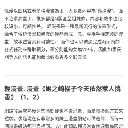
條漫以四格或者多格漫畫為主，大多數內容為“雞湯漫”。 並
不追求高畫工，很多都是Q版甚至粗線條，內容和故事也比
較短小，可讀性差。 輕漫畫是一種最新流行的漫畫形式，
融合了傳統漫畫和條漫的優勢自成一派，專為手機定製的漫
畫，故事豐富具有可讀性。 而你也可以透過完成App內的
各式任務來賺取積分，積分則能夠兌換VIP卡，因此如果長
期登入的話也能夠藉此觀看更多全彩漫畫。
輕漫畫: 漫畫《姬之崎櫻子今天依然惹人憐
愛》（1、2）
網路發展成熟後這些感動卻也不會消逝，而是轉換個方式來
體驗，像是現在有非常多的線上漫畫網站可供選擇，而每一
個漫畫網站都不盡相同。 A：此類軟體通常會每週發佈限定