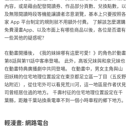
內容，或是藉由配發閱讀券、作品部分頁數、兌換點數，以
及無限閱讀時段等機能讓讀者恣意瀏覽，基本上只要按照各
家 App 平台制定的規則就不用額外付費。 了解該怎麼選購
免費漫畫App、以及市面上有哪些商品以後，各位是否還有
一些其他的疑惑呢？
在動畫開播後，《我的妹妹哪有這麼可愛！》的角色於動畫
第8話與第11話中客串登場。 此外，高坂兄妹與和泉兄妹也
在動畫特典廣播劇中共同登場。 在動畫中，男女主角與山
田妖精的住宅地理位置設定在東京都足立區一丁目（五反野
站附近），從住宅外可以看見荒川河，這一地區是作者伏見
司曾經居住過的地方。 千壽村征的住宅地理位置設定在千
葉縣，距離千葉站換乘電車不到一個小時車程的鄉下地方。
輕漫畫: 網路電台