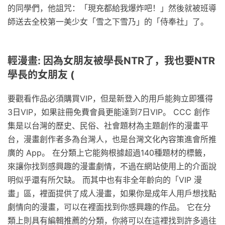
的同學們，他詛咒：「現充都給我爆炸吧！」然後就被班導
師送去全校第一美少女「雪之下雪乃」的「侍奉社」了。
輕漫畫: 因為女朋友被學長NTR了，我也要NTR
學長的女朋友 (
要觀看作品必須購買VIP，但是新登入的用戶能夠立即獲得
3日VIP，如果註冊免費會員更能達到7日VIP。 CCC 創作
集是以台灣的歷史、民俗、社會題材為主題創作的漫畫平
台，漫畫創作者多為台灣人，也是台灣文化內容策進會所推
廣的 App。 在分類上它能夠根據超過140種題材的標籤，
來讓你找到感興趣的漫畫劇情，不過在網站使用上的介面說
明似乎還有所欠缺。 而其中也有非全年齡向的「VIP 漫
畫」區，裡面提供了成人漫畫，如果你是成年人用戶想找點
劇情向的漫畫，可以在裡面找到你感興趣的作品。 它在分
類上則具有編輯推薦的分類，你將可以在這裡找到許多過往