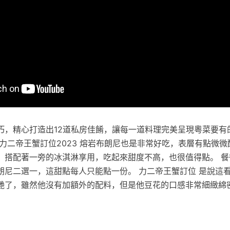
巧，精心打造出12道私房佳餚，讓每一道料理完美呈現粵菜要有
力二帝王蟹訂位2023 熔岩布朗尼也是非常好吃，表層有點微
，搭配著一旁的冰淇淋享用，吃起來甜度不高，也很值得點。 餐
朗尼二選一，這甜點每人只能點一份。 力二帝王蟹訂位 是說這
艷了，雖然他沒有加額外的配料，但是他豆花的口感非常細緻綿