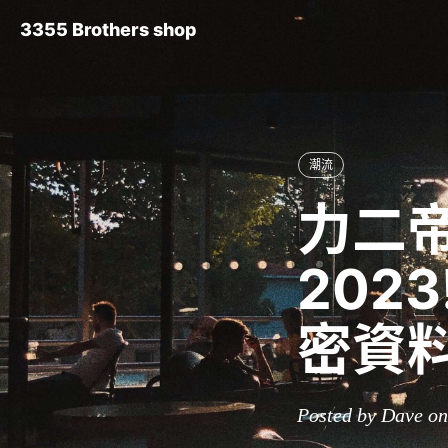
3355 Brothers shop
潮流
力二
202
密資
Posted by Dave o