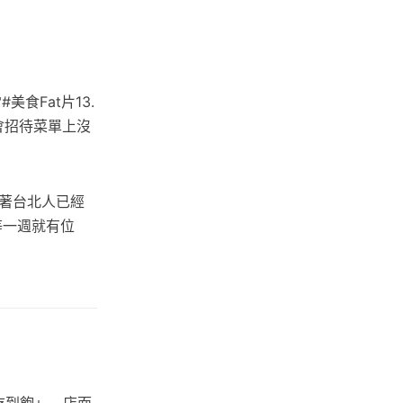
食Fat片13.
會招待菜單上沒
著台北人已經
等一週就有位