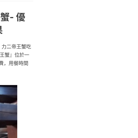
蟹- 優
果
：力二帝王蟹吃
帝王蟹』位於一
費，用餐時間