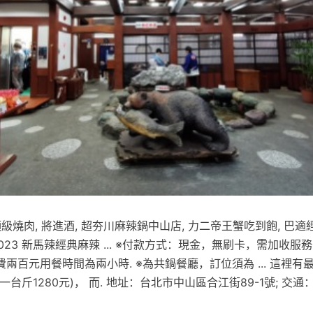
頂級燒肉, 將進酒, 超夯川麻辣鍋中山店, 力二帝王蟹吃到飽, 巴
023 新馬辣經典麻辣 ... ※付款方式：現金，無刷卡，需加收服務
兩百元用餐時間為兩小時. ※為共鍋餐廳，訂位須為 ... 這裡有
台斤1280元)， 而. 地址：台北市中山區合江街89-1號; 交