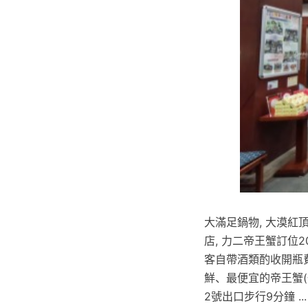
大滿足鍋物, 大漠紅
店, 力二帝王蟹訂位2
客自帶酒類酌收開瓶費
鮮、最便宜的帝王蟹(一
2號出口步行9分鐘 ...