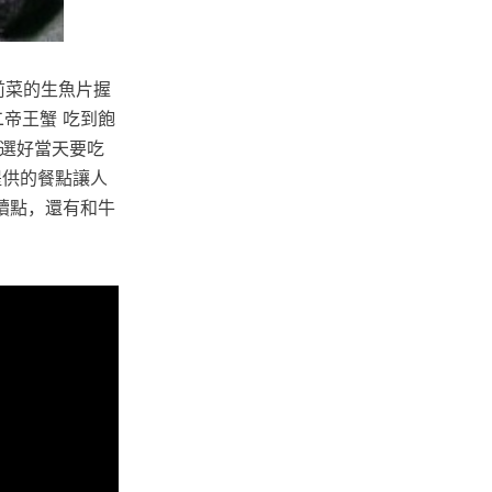
，前菜的生魚片握
二帝王蟹 吃到飽
要選好當天要吃
，提供的餐點讓人
續點，還有和牛