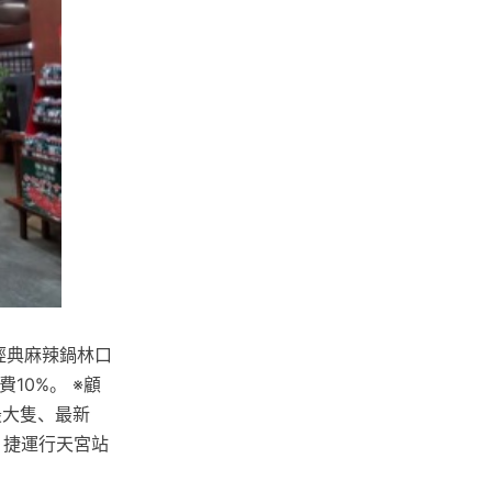
適經典麻辣鍋林口
費10%。 ※顧
最大隻、最新
通：捷運行天宮站