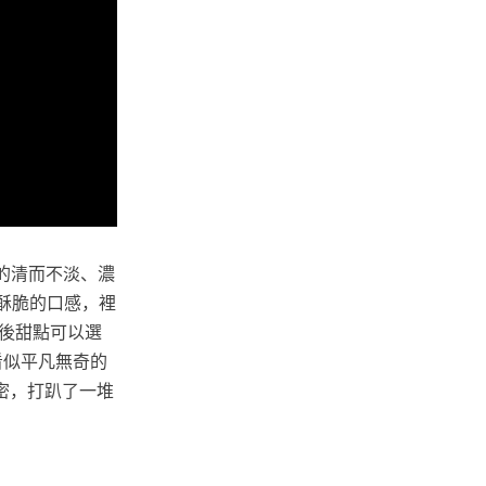
的清而不淡、濃
微酥脆的口感，裡
後甜點可以選
看似平凡無奇的
密，打趴了一堆