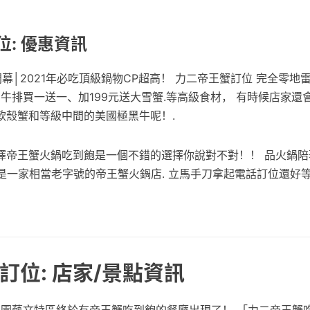
: 優惠資訊
│2021年必吃頂級鍋物CP超高！ 力二帝王蟹訂位 完全零地雷#美
、牛排買一送一、加199元送大雪蟹.等高級食材， 有時候店家還
軟殼蟹和等級中間的美國極黑牛呢！.
擇帝王蟹火鍋吃到飽是一個不錯的選擇你說對不對！！ 品火鍋陪
，是一家相當老字號的帝王蟹火鍋店. 立馬手刀拿起電話訂位還好
訂位: 店家/景點資訊