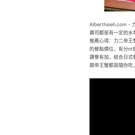
Alberthsieh
壽司都是有一定的水準
推薦心得：力二帝王蟹
的餐點價位，有分nt$1
讚譽有加，結合日式
跟帝王蟹都是隨你吃， 