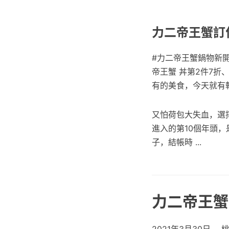
力二帝王蟹訂位
#力二帝王蟹鍋物新開幕
帝王蟹 丼第2件7折
有的美食，今天就有
又怕荷包大失血，選
進入的第10個年頭
子，結帳時 ...
力二帝王蟹