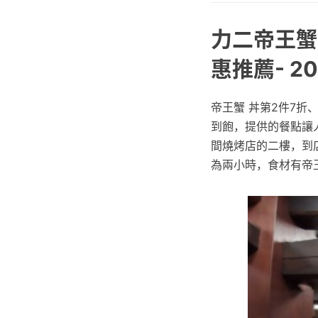
力二帝王蟹
惠推薦- 2
帝王蟹 丼第2件7折
到飽，提供的餐點讓人
間燒烤店的二樓，到
為兩小時，食材有帝王蟹