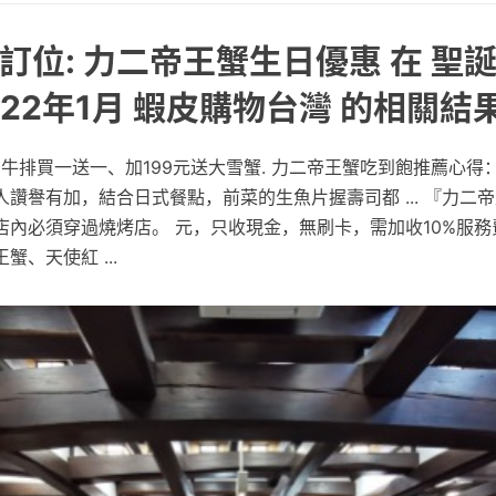
訂位: 力二帝王蟹生日優惠 在 聖誕
022年1月 蝦皮購物台灣 的相關結
、牛排買一送一、加199元送大雪蟹. 力二帝王蟹吃到飽推薦心得
讚譽有加，結合日式餐點，前菜的生魚片握壽司都 ... 『力二
店內必須穿過燒烤店。 元，只收現金，無刷卡，需加收10%服務
、天使紅 ...