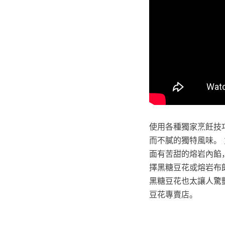
使用各種獨家烹飪技
而不膩的獨特風味。 
面有苦甜的熔岩內餡
擇黑糖豆花或熔岩布
黑糖豆花也太讓人驚
豆花專賣店。