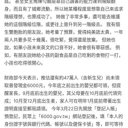
庭。 甚至女主角陳勻嫻是靠自己讀書的能力達到階級翻
身，而且有了城鄉流動，所以她某種程度是想靠自己來追求
階級理想，也算成功了。 她做了非常多事，盡可能去維護
她的這個階級位階，或更往上晉升到另一階級去。 我有個
生雙胞胎的朋友說，她考量了預算，覺得純美語太貴，一年
兩人共要多花十幾萬，很吃緊，覺得還是放棄。 但她也
說，如果小孩未來英文的口音不好，她會很有罪惡感。 例
如，有朋友說她給小孩的副食品是自己吃剩的食物打一打，
小孩也吃得很開心。
財政部今天表示，推估還有約47萬人（含新生兒）尚未領
取普發現金6000元，今年底之前出生的嬰兒都可領，但提
醒家長，9月底前出生的嬰兒，其父母要在10月底前代領完
成；10月至12月底出生者，家人可在明年1月底前帶著出生
證明直接至郵局請領。 今年3月22日先開放「登記入帳」
預登記，民眾上「6000.gov.tw」網站登記後，填「本人的
身份證字號與銀行代碼、帳號以及健保卡號」等，即可等待