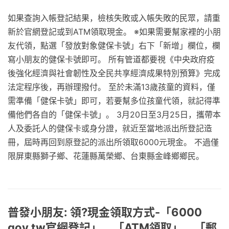
如果查詢入帳登記結果，檢核失敗或入帳失敗的民眾，請重
新於官網登記或到ATM領取現金。 ※如果需要幫家裡的小朋
友代領，點選「發放對象健保卡號」右下「新增」欄位，欄
寫小朋友的健保卡號即可。 所有管道都要視《中央政府疫
後強化經濟與社會韌性及全民共享經濟成果特別預算》完成
法定程序後，再辦理撥付。 至於未滿13歲孩童的資料，僅
需準備「健保卡號」即可，若要幫多位孩童代領，就記得準
備他們各自的「健保卡號」。 3月20日至3月25日，攜帶本
人及委託人的健保卡或身分證，就近至當地派出所登記造
冊，屆時再回到原登記的派出所領取6000元現金。 不過僅
限屏東縣獅子鄉、花蓮縣萬榮鄉、台東縣金峰鄉鄉民。
普發小朋友: 領?現金領取方式-「6000
gov tw官網登記」、「ATM領取」、「郵