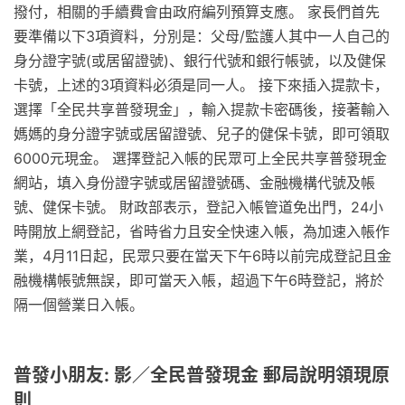
撥付，相關的手續費會由政府編列預算支應。 ​家長們首先
要準備以下3項資料，分別是：父母/監護人其中一人自己的
身分證字號(或居留證號)、銀行代號和銀行帳號，以及健保
卡號，上述的3項資料必須是同一人。 接下來插入提款卡，
選擇「全民共享普發現金」，輸入提款卡密碼後，接著輸入
媽媽的身分證字號或居留證號、兒子的健保卡號，即可領取
6000元現金。 選擇登記入帳的民眾可上全民共享普發現金
網站，填入身份證字號或居留證號碼、金融機構代號及帳
號、健保卡號。 財政部表示，登記入帳管道免出門，24小
時開放上網登記，省時省力且安全快速入帳，為加速入帳作
業，4月11日起，民眾只要在當天下午6時以前完成登記且金
融機構帳號無誤，即可當天入帳，超過下午6時登記，將於
隔一個營業日入帳。
普發小朋友: 影／全民普發現金 郵局說明領現原
則