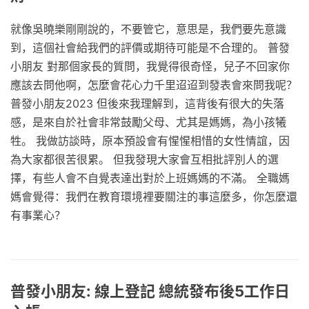
就像吳曉樂剛剛說的，不要管它，意思是，我們要先意識
到，這個社會給我們的評價或期待可能是不合理的。 普發
小朋友 對那個家長的質問，我覺得很奇怪，兒子不回家你
應該去問他啊，怎麼會花心力千里迢迢到發表會來問我呢？
普發小朋友2023 但後來我理解到，這背後有很大的失落
感，是來自於社會非常鼓勵父母、尤其是媽媽，為小孩犧
牲。 我做訪談時，原本預設會有惺惺相惜的女性情誼，因
為大家都很苦很累。 但我發現大家會互相批評別人的選
擇，有些人會不自覺表達出對於上班媽媽的不滿。 全職媽
媽會覺得：我們在教育環境裡要關注的事這麼多，你怎麼還
有事業心？
普發小朋友: 線上登記 總統發布後5工作日