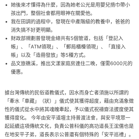
她後來才懂得為什麼，因為她老公光是用嬰兒揹巾帶小
孩出門，整個社會都用眼神在關愛他。
我在田調的過程中，發現在中產階級的教養中，爸爸的
消失搞不好更明顯。
財政部規劃普發現金總共有5個管道，包括「登記入
帳」、「ATM領現」、「郵局櫃檯領現」、「直接入
帳」以及「造冊發放」等5種方式。
品文旅礁溪，推出文漾家庭房連住二晚，僅需6000元的
優惠。
據台灣傳統的民俗道教儀式，因水而身亡者須施以所謂的
「牽水「車藏」（狀）」儀式使其獲得超度，藉由充滿象徵
性的儀式從水中將其魂魄牽起，予以儀式祝禱齋法拔度使其
獲得度化。 今年由安平道壇主持普渡法會，與安平境眾一
起延續這項傳統文化，負責公普科儀的高功道長王浤儒也是
在地安平子弟，道長表示公普還有個特殊的「安平巡禮」。