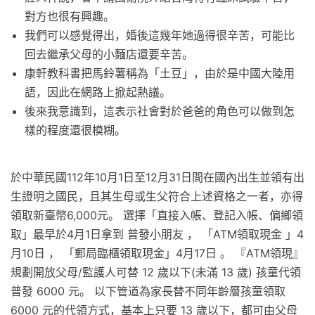
對方也很有興趣。
我們可以感覺得出，婚後這幾年她過得很辛苦，可能比
回去繼承父母的小麵店還要辛苦。
康軒教科書把馬鈴薯稱為「土豆」，由於是中國大陸用
語，因此在網路上掀起熱議。
後來我意識到，這表示社會對於爸爸的角色可以做到怎
樣的程度還很模糊。
於中華民國112年10月1日至12月31日間在國內出生並領有出
生證明之國民，且其生母或生父符合上述資格之一者，亦得
領取新臺幣6,000元。 選擇「直接入帳、登記入帳、偏鄉領
取」最早於4月1日拿到 普發小朋友 ， 「ATM領取現金 」4
月10日 ， 「郵局臨櫃領取現金」4月17日 。 『ATM領現』
規劃開放父母/監護人可替 12 歲以下(未滿 13 歲) 孩童代領
普發 6000 元。 以下管道為家長替不同年齡層孩童領取
6000 元的代領方式，基本上只要 13 歲以下，都可由父母