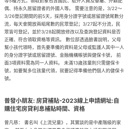
等5種方式，領取對象包含國民、駐外人員及眷屬、外籍配
偶、持永久居留證者的外國人等。 需要注意的是，3/22～
3/26登記期間的前5天，採用身分證字號或居留證號尾數分
流，每天會開放兩組尾數的民眾登記；3/27起不分流，民
眾皆可登記，並於3/28起開放修改以及查詢登記資料是否
正確、符合領取資格等資訊。 數位部透過臉書說明，父母
幫小孩代領時，首先要準備的資料是父母或監護人其中一人
的身分證字號或居留證號、金融機構帳號與健保卡號， 前
面3項資料需為同一人資料。 未滿13歲孩童則只需健保卡
號，如要幫多位孩童代領，就要記得準備他們個人的健保卡
號。
普發小朋友: 房貸補貼-2023線上申請網址:自
購住宅房貸利息補貼時間、資格
曾凡慈： 書名叫《上流兒童》，其實談的是中產階級的家