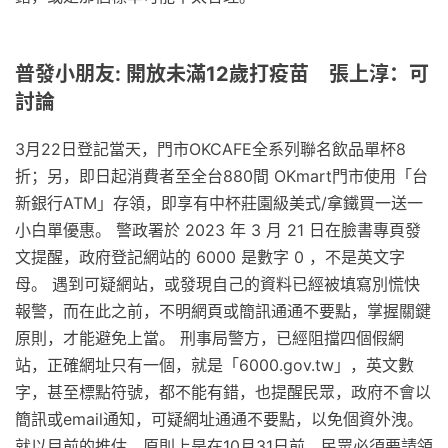
普發小朋友: 開放未滿12歲打疫苗 張上淳：可
討論
3月22日登記當天，門市OKCAFE全系列聯名飲品單杯8
折；另，即日起消費者至全台880間 OKmart門市使用「台
新銀行ATM」存領，即享有中杯莊園級美式/拿鐵買一送一
小白單優惠。 警政署於 2023 年 3 月 21 日在臉書專頁發
文提醒，政府登記網站的 6000 是數字 0 ，不是英文字
母。 遇到可疑網站，或發現自己的資料已經被填寫別慌快
報警，而在此之前，不明網頁或簡訊通通不要點，掌握關鍵
原則，才能避免上當。 刑事局警方，已經阻擋四個假網
站，正確網址只有一個，就是「6000.gov.tw」，英文數
字，甚至標點符號，都不能有錯，也提醒民眾，政府不會以
簡訊或email通知，可疑網址通通不要點，以免個資外洩。
就以目前的推估，原則上是在10月31日前，民眾必須要請領