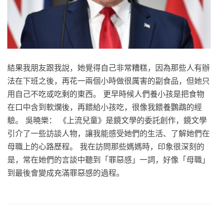
結果我朋友跟我說，她覺得自己非常糟糕，因為那些人有辦
法在下班之後，再花一兩個小時做很厲害的副食品，但她只
用自己不吃或吃剩的東西。 更早時候人們養小孩是把食物
在口中含到軟爛後，再餵給小孩吃，很像我餵養鸚鵡的經
驗。 吳曉樂： 《上流兒童》是鏡文學的委託創作，鏡文學
引介了一些訪談人物，讓我能感受她們的生活、了解她們在
母職上的心路歷程。 我在訪問那些媽媽時，印象很深刻的
是，常在她們的言談中聽到「罪惡感」一詞，好像「母職」
到最後會變成充滿罪惡感的過程。