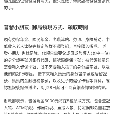
楊定國這位爸爸沒有消失，他只是做了傳統認為爸爸應該做
的事。
普發小朋友: 郵局領現方式、領取時間
領有勞保年金、國民年金、老農津貼、勞退、身障補助、中
低收入老人津貼等特定族群不須登記，直接匯入帳戶。 普
發小朋友 也就是說，代領只需要父或母或監護人(其中一位)
的身分證字號與銀行代碼、帳號跟健保卡號；被代領孩童只
需要輸入健保卡號，既不需要輸入孩子的身分證字號，以及
他們的銀行帳號。 接下來輸入媽媽的身分證字號或居留證
號、媽媽的金融機構帳號，以及兒子的健保卡號等資料，確
認無誤後點選送出，3月28日起可回到官網查詢登記結果。
財政部表示，普發現金6000元將採5種領取方式，包含登記
入帳、ATM領現、郵局領現、直接入帳、特定偏鄉造冊發放