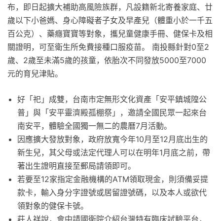
布，即日起擴大補助高風險族群，凡設籍新北寄養家庭、廿
歲以下小爸媽、身心障礙者子女及早產兒（體重小於一千五
百公克）、藥癮寶寶等對象，攜兒童健康手冊、健保卡及相
關證明，可至衛生所免費接種口服疫苗。 南投縣針對0至2
歲、2歲至未滿5歲的孩童，依胎次不同發放5000至7000
元的育兒津貼。
好「祀」成雙，台南市定無形文化資產「安平鎮城隍公
普」與「安平靈濟殿孤棚祭」，邀請全國民眾一起來台
南安平，體驗全國獨一無二的農曆7月活動。
因應擴大發放對象，政府放寬今年10月至12月底出生的
新生兒，其父母或法定代理人可以在明年1月底之前，帶
著出生證明直接至郵局請領即可。
若要至12家指定金融機構的ATM領取現金，則須備妥提
款卡，輸入身分字證號或居留證號碼，以及本人或欲代
領對象的健保卡號。
莊人祥說，會中請國衛院介紹台灣特有臨床試驗平台，