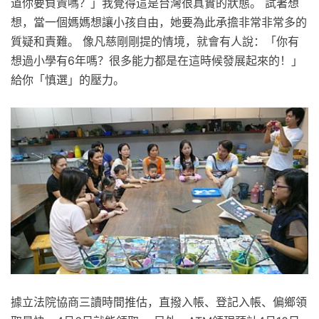
道你要負責嗎？」我覺得這是台灣很真實的狀態。 試著想
想，當一個媽媽想讓小孩自由，她要為此承擔非常非常多的
質疑和責難。 像凡慈剛剛提的情境，就會有人說：「你有
想過小學有6年嗎？很多能力都是在這時候發展起來的！」
給你「慎選」的壓力。
據立法院協商三讀時間推估，直撥入帳、登記入帳、偏鄉領