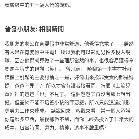
養層級中的五十歲人們的觀點。
普發小朋友: 相關新聞
我朋友的老公在育嬰假中非常舒適，他覺得充電了——居然
有人是在育嬰假中充電！ 所以我們可以鼓勵男性多投入親
職，因為他們就算做了一些理所當然的事，也很容易獲得拿
奧運金牌式的稱讚（笑）。 曾凡慈： 曉樂第一本書在社群
媒體上引起的主要討論之一是，好像出來擔罪受責的都是媽
媽，爸爸不見了？ 所以才會有讀者接著問，怎麼《上流兒
童》裡的爸爸「也」不見了。 這個爸爸其實沒有那麼想出
錢，但基於不能不培養小孩的罪惡感，所以只能透過加班、
更努力工作來達成。 話說回來，客觀來看，當一個人承諾
你這麼多東西，最後卻做不到，而你已經先投入了非常大的
成本，包含時間、勞力、精神，這事不嚴重嗎？