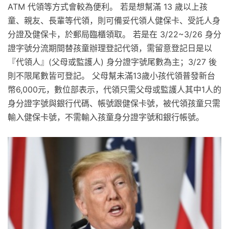
ATM 代領等方式會較為便利。 若是想幫滿 13 歲以上孩
童、親友、長輩等代領，則可備妥代領人健保卡、受託人身
分證及健保卡，於郵局臨櫃領取。 若是在 3/22~3/26 身分
證字號分流期間替孩童辦理登記代領，需留意登記日是以
『代領人』(父母或監護人) 身分證字號尾數為主；3/27 後
則不限尾數皆可登記。 父母幫未滿13歲小孩代領普發新台
幣6,000元，數位部表示，代領只需父母或監護人其中1人的
身分證字號與銀行代碼、帳號跟健保卡號，被代領孩童只需
輸入健保卡號，不需輸入孩童身分證字號和銀行帳號。