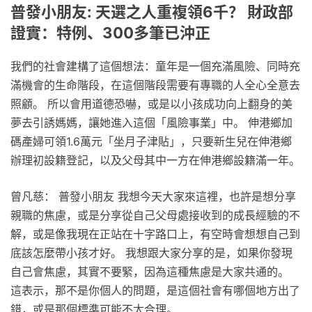
普發小朋友: 天選之人重複領6千？ 財政部
證實：特例、300多筆已沖正
我們的社會建構了這個想法：童年是一個充滿風險、同時充
滿機會的生命階段，在這個階段需要有專職的人全心全意去
照顧。 所以會用道德恐嚇，或是以小孩成功向上翻身的美
夢去引誘媽媽，讓她進入這個「風險事業」中。 伸港鄉加
碼產婦可領1.6萬元「坐月子津貼」，只要新生兒在伸港鄉
辦理初設籍登記，以及父母其中一方在伸港鄉設籍滿一年。
曾凡慈： 普發小朋友 我想今天大家來這裡，也許是想分享
親職的焦慮，或是分享從自己父母處接收到的成長經驗的不
解，或是像我現在正站在十字路口上，有空時會想想自己到
底該怎麼帶小孩才好。 我想跟大家分享的是，如果你發現
自己會焦慮，其實不要緊，因為這種焦慮是大家共通的。
這表示，那不是你個人的問題，是這個社會有哪個地方出了
錯，或是那個標準可能不太合理。