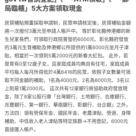
局臨櫃」5大方案領取現金
房貸補貼規畫採取申請制，民眾申請核定後，房貸補貼金額
將一次撥付3萬元至申請人帳戶中。 等於彰化縣伸港鄉的新
生兒家長們，可領取行政院普發的6000元、彰化縣府發放
的3萬元生育補助及伸港鄉公所提供的1萬6000元坐月子津
貼，相當於一次領到5萬2000元的新春大紅包。 此外，若
是育有0至12歲子女，且家庭成員均無自有住宅，家庭成員
平均每人每月所得低於4萬6416的民眾，依照子女數量可領
取不同金額的補助，1名為4000元、2名為8000元、3名以
上則是1萬2000元。 這次共有12家銀行將協助政府發放現
金，除了8家公股行庫「台灣銀行、土地銀行、合庫銀行、
兆豐銀行、第一銀行、華南銀行、彰銀行、台企銀」之外。
方法四：領有勞保年金、國民年金、老農津貼、勞退、身障
補助、中低收入老人津貼等特定族群→不用登記，6000元
直接匯入帳戶。