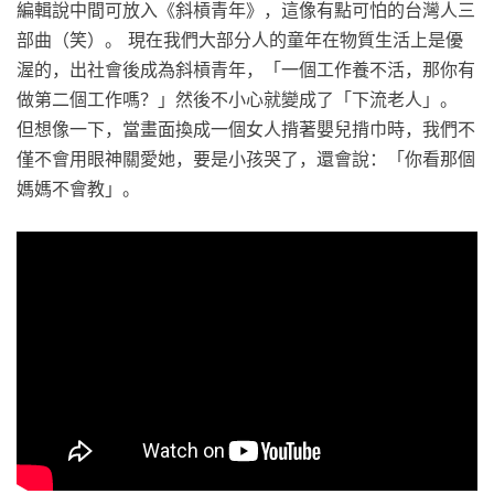
編輯說中間可放入《斜槓青年》，這像有點可怕的台灣人三
部曲（笑）。 現在我們大部分人的童年在物質生活上是優
渥的，出社會後成為斜槓青年，「一個工作養不活，那你有
做第二個工作嗎？」然後不小心就變成了「下流老人」。
但想像一下，當畫面換成一個女人揹著嬰兒揹巾時，我們不
僅不會用眼神關愛她，要是小孩哭了，還會說：「你看那個
媽媽不會教」。