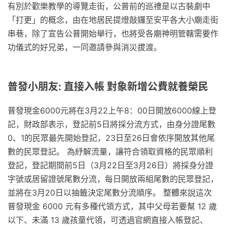
有別於歡樂教學的導覽走街，公普前的巡禮是以古裝劇中
「打更」的概念，由在地居民提燈敲鑼至安平各大小廟走街
串巷，除了宣告公普開始舉行，也將受各廟神明管轄需要作
功儀式的好兄弟，一同邀請參與消災拔渡。
普發小朋友: 直接入帳 對象新增公費就養榮民
普發現金6000元將在3月22上午8：00日開放6000線上登
記，財政部表示，登記前5日將採分流方式，由身分證尾數
0、1的民眾最先開始登記，23日至26日會依序開放其他尾
數的民眾登記。 為紓解流量，讓符合領取資格的民眾順利
登記，登記期間前5日（3月22日至3月26日）將採身分證
字號或居留證號尾數分流，每日開放兩組尾數的民眾登記，
並將在3月20日以抽籤決定尾數分流順序。 整體來說這次
普發現金 6000 元有多種代領方式，其中父母若要幫 12 歲
以下、未滿 13 歲孩童代領，可透過官網直接入帳登記、