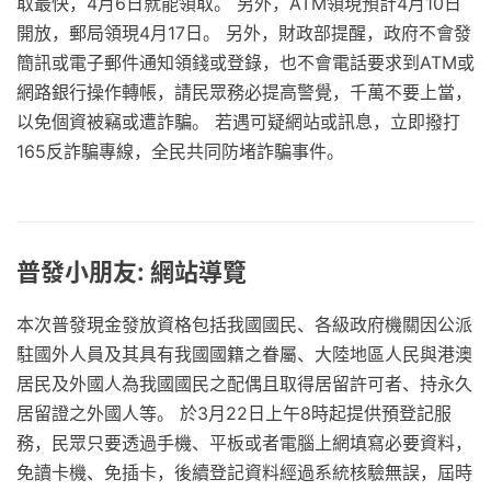
取最快，4月6日就能領取。 另外，ATM領現預計4月10日
開放，郵局領現4月17日。 另外，財政部提醒，政府不會發
簡訊或電子郵件通知領錢或登錄，也不會電話要求到ATM或
網路銀行操作轉帳，請民眾務必提高警覺，千萬不要上當，
以免個資被竊或遭詐騙。 若遇可疑網站或訊息，立即撥打
165反詐騙專線，全民共同防堵詐騙事件。
普發小朋友: 網站導覽
本次普發現金發放資格包括我國國民、各級政府機關因公派
駐國外人員及其具有我國國籍之眷屬、大陸地區人民與港澳
居民及外國人為我國國民之配偶且取得居留許可者、持永久
居留證之外國人等。 於3月22日上午8時起提供預登記服
務，民眾只要透過手機、平板或者電腦上網填寫必要資料，
免讀卡機、免插卡，後續登記資料經過系統核驗無誤，屆時