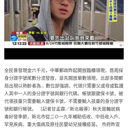
全民普發現金六千元，中華郵政昨起開放臨櫃領現，首周採
身分證字號尾數分流發放，並先開放單數領現，北部多間郵
局出現以熟齡者為... 數位部強調，代領只需要父或母或監護
人其中一人的身分證字號與銀行代碼、帳號跟健保卡號，被
代領孩童只需要輸入健保卡號，不需要輸入孩童的身分證字
號和銀行帳號。 〔記者甘孟霖／新北報導〕秋天是輪狀病
毒好發季節，新北市從二○一九年補助低收、中低收入戶、
罕見疾病、重大傷病及原住民嬰幼兒接種疫苗。 市府昨宣