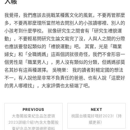
入帳
我覺得，我們應該去挑戰某種舊文化的風氣，不要再管那麼
多，不要再那麼理所當然地去問別人的小孩讀哪裡、別人的
小孩考到什麼學校。 就像研究生之間會有「研究生禮貌運
動」，不要輕易問研究生論文寫完了沒，人與人之間的分際
也應該要發起類似的「禮貌運動」吧。 其實，光是「職業
婦女」和「全職媽媽」這兩個詞就很奇怪，我們不會形容一
個男性是「職業男人」，男人沒有類似的分類，但媽媽卻莫
名其妙有這兩種選擇。 吳曉樂： 我的讀者對楊定國的想法
不一，有人說他是非常不負責任的爸爸、也有人說「這麼好
的男人哪裡找」，大家評價也太極端了吧。
PREVIOUS
NEXT
大魯閣股東紀念品怎麼領
桃園台積電好唔好2023!（持
2023詳細介紹!內含大魯閣股
續更新）
東紀念品怎麼領絕密資料