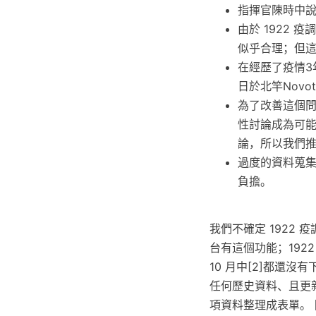
指揮官陳時中說
由於 1922
似乎合理；但這
在經歷了疫情3
日於北竿Novote
為了改善這個
性討論成為可
論，所以我們推
過度的資料蒐
負擔。
我們不確定 1922
台有這個功能；1922 
10 月中[2]都還沒有
任何歷史資料、且更
項資料整理成表單。