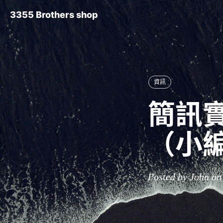
3355 Brothers shop
資訊
簡訊實
（小
Posted by John on