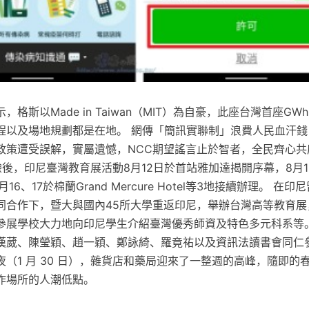
格斯以Made in Taiwan（MIT）為自豪，此座台灣首座G
程以及場地規劃都是在地。 網傳「簡訊實聯制」浪費人民血汗錢
政策遭受誤解，實屬遺憾，NCC期望謠言止於智者，全民齊心共
後，印尼臺灣教育展活動8月12日於首站雅加達揭開序幕，8月1
l及8月16、17於棉蘭Grand Mercure Hotel等3地接續辦理。 
同合作下，暨大與國內45所大學重返印尼，舉辦台灣高等教育展
參展學校大力地向印尼學生介紹臺灣優秀師資及特色多元科系等。
漢葳、陳瑩穎、趙一穎、鄭詠綺、羅竟祐以及資訊法讀書會同仁參
（1 月 30 日），雜貨店和藥局迎來了一整週的高峰，隨即的
作場所的人潮低點。