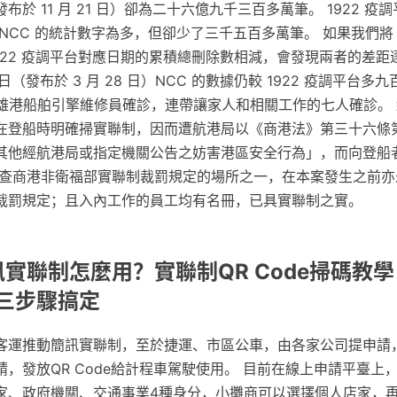
於 11 月 21 日）卻為二十六億九千三百多萬筆。 1922 疫
NCC 的統計數字為多，但卻少了三千五百多萬筆。 如果我們將 
922 疫調平台對應日期的累積總刪除數相減，會發現兩者的差距
 26 日（發布於 3 月 28 日）NCC 的數據仍較 1922 疫調平台多
高雄港船舶引擎維修員確診，連帶讓家人和相關工作的七人確診。
在登船時明確掃實聯制，因而遭航港局以《商港法》第三十六條
其他經航港局或指定機關公告之妨害港區安全行為」，而向登船
。 查商港非衛福部實聯制裁罰規定的場所之一，在本案發生之前
裁罰規定；且入內工作的員工均有名冊，已具實聯制之實。
訊實聯制怎麼用？實聯制QR Code掃碼教學
三步驟搞定
客運推動簡訊實聯制，至於捷運、市區公車，由各家公司提申請
，發放QR Code給計程車駕駛使用。 目前在線上申請平臺上
家、政府機關、交通事業4種身分，小攤商可以選擇個人店家，