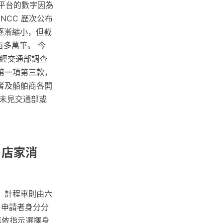
調平台的數字因為
NCC 歷次公布
逐漸縮小，但截
九百多萬筆。 今
 經交通部調查
第一項第三款，
者及船舶商各開
亦未見交通部或
 店家消
，計程車則由六
，申請者身分分
再依指示選擇身