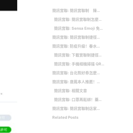
簡訊實聯: 簡訊實聯制 陳耀祥：約用5千萬元
簡訊實聯: 簡訊實聯制怎麼用？實聯制QR Code掃碼教學 店家消費、大眾運輸三步驟搞定
簡訊實聯: Sensa Emoji 免費線上開源 Emoji 下載網，超過 300 個高品質表情符號直接一次打包！
簡訊實聯: 簡訊實聯制捷徑使用教學
簡訊實聯: 防疫升級！春水台全分店明起營業時間有變
簡訊實聯: 下載實聯制捷徑腳本教學
簡訊實聯: 手機相機掃描 QR Code
簡訊實聯: 台北熊好券怎麼用？即日起至 10/6 台北通 App 登記抽獎方法
簡訊實聯: 唐鳳本人推薦！「簡訊實聯制」這款 App 掃碼最方便
簡訊實聯: 相關文章
簡訊實聯: 口罩再鬆綁！藥局等醫事機構不強制 4大場所仍需戴上
簡訊實聯: 簡訊實聯制店家申請及民眾使用教學｜透過免費簡訊，不留個資快速完成場所防疫實聯制
Related Posts