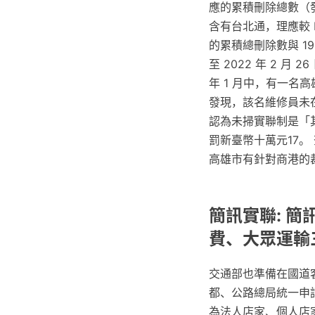
應的累積刪除總數（發布
含有台北通，理應較 
的累積總刪除數與 1
至 2022 年 2 月
年 1 月中，有一名
發現，該名維修員未
認為未掃實聯制是「
罰新臺幣十萬元17
高雄市有針對商港的
簡訊實聯: 簡
費、大眾運輸
交通部也準備在國道
都、公路總局統一申請
為法人店家、個人店