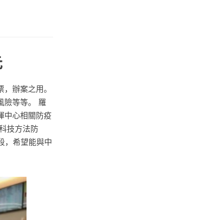
元
票，辦案之用。
險等等。 羅
揮中心相關防疫
科技方法防
階段，希望能與中