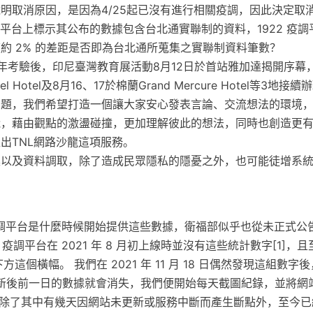
明取消原因，是因為4/25起已沒有進行相關疫調，因此決定取
 疫調平台上標示其公布的數據包含台北通實聯制的資料，1922 疫
約 2% 的差距是否即為台北通所蒐集之實聯制資料筆數？
年考驗後，印尼臺灣教育展活動8月12日於首站雅加達揭開序幕，8
l Hotel及8月16、17於棉蘭Grand Mercure Hotel等3地接續
問題，我們希望打造一個讓大家安心發表言論、交流想法的環境
能，藉由觀點的激盪碰撞，更加理解彼此的想法，同時也創造更
出TNL網路沙龍這項服務。
集以及資料調取，除了造成民眾隱私的隱憂之外，也可能徒增系
 疫調平台是什麼時候開始提供這些數據，衛福部似乎也從未正式公告 
疫調平台在 2021 年 8 月初上線時並沒有這些統計數字[1]，且至
下方這個橫幅。 我們在 2021 年 11 月 18 日偶然發現這組數
新後前一日的數據就會消失，我們便開始每天截圖紀錄，並將網
 除了其中有幾天因網站未更新或服務中斷而產生斷點外，至今已