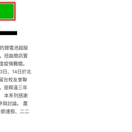
Wh的鋰電池超級
，扭曲簡訊實
度疫情難關。
3日、14日於北
在印尼留台校友會聯
，是睽違三年
 本系列感謝
與討論。 農
春節連假、二二