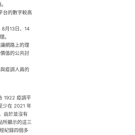
消。
調平台的數字較高
月13日、14
辦理。
，讓網路上的理
有價值的公共討
統與疫調人員的
1922 疫調平
少在 2021 年
字後，由於並沒有
站所顯示的這三
經紀錄四個多