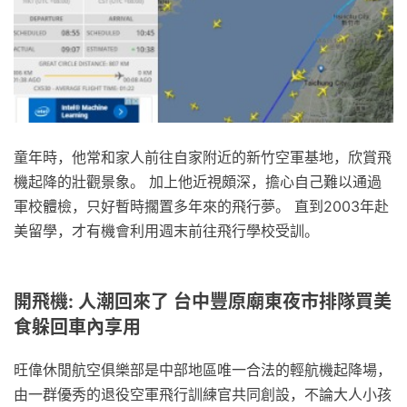
童年時，他常和家人前往自家附近的新竹空軍基地，欣賞飛
機起降的壯觀景象。 加上他近視頗深，擔心自己難以通過
軍校體檢，只好暫時擱置多年來的飛行夢。 直到2003年赴
美留學，才有機會利用週末前往飛行學校受訓。
開飛機: 人潮回來了 台中豐原廟東夜市排隊買美
食躲回車內享用
旺偉休閒航空俱樂部是中部地區唯一合法的輕航機起降場，
由一群優秀的退役空軍飛行訓練官共同創設，不論大人小孩