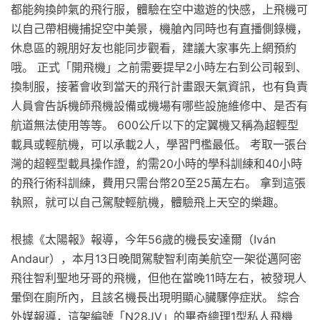
都能夠換帥氣的飛行服，體驗在空中遨遊的快感，上飛機可
以自己帶相機捕捉空中美景，機艙內同時也有直播側錄機，
休息區的親朋好友也能同步觀看，建議大家事先上網預約
哦。 正式「開飛機」之前需要提早2小時左右到公司報到、
換制服，接著會收到當天的飛行計畫跟天氣資訊，也有負責
人員會告訴機師飛機設備或機場有哪些設施維修中、是否有
航道無法使用等等。 600公斤以下的定翼機又稱為超輕型
載具或輕航機，可以承載2人，學習門檻最低。 考取一張台
灣的超輕型載具操作證，約需20小時的學科訓練和40小時
的飛行術科訓練，費用只需台幣20至25萬左右。 拿到這張
執照，就可以自己駕駛輕航機，體驗飛上天空的樂趣。
根據《太陽報》報導，今年56歲的機長安達爾（Iván
Andaur），本月13日晚間駕駛智利南美航空一架從邁阿密
飛往智利聖地牙哥的飛機，但他在當晚11時左右，被發現人
暈倒在廁所內，且該名機長出現明顯心臟驟停症狀。 綜合
外媒報導，這架編號「N28JV」的畢奇總理1型私人飛機