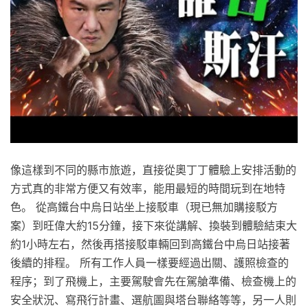
像這樣到不同的縣市旅遊，直接從奧丁丁體驗上安排活動的
方式真的非常方便又有效率，能用最短的時間玩到在地特
色。 從高鐵台中烏日站坐上接駁車（現已無加購接駁方
案）到旺偉大約15分鐘，接下來從講解、換裝到體驗結束大
約1小時左右，然後再搭接駁車輛回到高鐵台中烏日站接著
後續的排程。 所有工作人員一樣要經過出關、護照檢查的
程序；到了飛機上，主要駕駛會先在駕艙準備、檢查機上的
安全狀況、寫飛行計畫、選航圖與塔台聯絡等等，另一人則