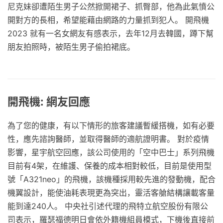
尼克妹卻遭陌生男子公然掀開裙子、抓臀部，他為此氣憤公
開對方的長相，希望能藉由網路的力量抓到犯人。 開飛機
2023 就有一名女網友有感表示，去年12月去韓國，蹲下幫
朋友拍照時，被陌生男子偷拍裙底。
開飛機: 網友回應
為了您的健康，有以下情形的旅客建議暫緩搭機，如有必要
性，應先諮詢醫師，並取得醫師的適航證明書。 對於疫情
影響，星宇航空回應，該公司使用的「空中巴士」系列飛機
目前有4架，在維護、保養的成本相對較低，目前是使用型
號「A321neo」的飛機，該機種採用較先進的發動機，配合
機翼設計，能使油耗表現更為突出，靈活客艙結構讓載客量
能到達240人。 中央社引述代理的飛特立航空股份有限公
司表示，羅瑟福德明日會依外籍機組員模式，下機後直接前