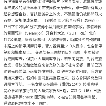
有現場目擊者在網路上流傳的影片下留言表示，遭飛機墜毀
事故波及的摩托車車主在被撞後全身著火，雖一開始有奮力
起身想要自救，嘗試撲滅身上的火，不過最後仍被熊熊烈火
吞噬，當場燒成焦屍。 〔即時新聞／綜合報導〕馬來西亞
17日下午2點40分許驚傳小型飛機失控墜毀事故，事發地位
於雪蘭莪州（Selangor）牙直利大道（GUTHRIE）北向
11.7公里處，墜毀時傳出巨大爆炸聲響，斷成多節的殘骸砸
中路上的轎車與摩托車，警方證實至少10人喪命，包含轎車
駕駛和機車騎士。 交通部長王國材11日則回應，中國希望
台灣團客去，但禁止大陸團客來台，若單向開放，對台灣旅
宿業、餐飲業和做陸客來台業務的旅行社有影響，目前已透
過觀光局希望小兩會趕快來談，還沒得到正式回應，我方會
持續來溝通，假如中國同意讓團客進來，我方會同步開放兩
邊團客互訪。 一名女網友在臉書《爆怨2公社》怒吼直呼，
開心參加某旅行社的大陸張家界8日遊，豈料今（15）日抵
達機場準備check 開飛機 in時，才被告知機票名字有錯，
導致原PO根本出不了國門。