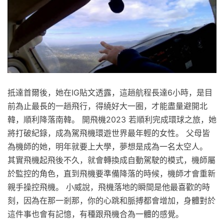
抵達首爾後，她在IG貼文透露，這趟航程長達6小時，是目
前為止最長的一趟飛行，得繞好大一圈，才能盡量避開北
韓，順利降落南韓。 開飛機2023 若順利完成環球之旅，她
將打破紀錄，成為駕飛機環遊世界最年輕的女性。 父母皆
為機師的她，明年就要上大學，夢想是成為一名太空人。
其實飛機起飛後不久，就會轉換成自動駕駛的模式，機師屬
於監控的角色，直到飛機要準備降落的時候，機師才會重新
親手操控飛機。 小威說，飛機落地的瞬間是他最喜歡的時
刻，因為在那一剎那，你的心跳和脈搏都會增加，身體對於
這件事也會有記憶，有種跟飛機合為一體的感覺。