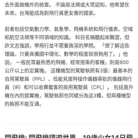
去外面做機外的檢查。 不論是法規或大眾認知，他希望在
未來，台灣能成為對飛行員更友善的國家。
前者包括空氣動力學、氣象學、飛機系統和飛行儀表、空域
和航空法規等不同領域的知識。 科目名稱聽起來艱澀，但
許文志強調，學飛行並不需要高深的學問。 「想了解這些
理論，只要具備國中理化、數學的程度就很夠用了。」他
說。 一般民眾最熟悉的飛機、經常搭乘的客機，則是600
公斤以上的定翼機。 這種機型的駕駛執照有3張：最基本的
自用駕駛員（PPL）、低能見度時操作儀器導航的儀器飛行
員（IR）和可以收費載客的商用駕駛員（CPL）。 包括直升
機在內的旋翼機，駕駛執照也同樣分為這3種，但兩種機型
的執照不能互通。
開飛機: 開飛機環遊世界 19歲少女14日飛