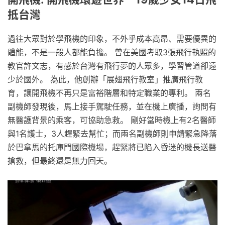
抵台灣
過往大眾對於學飛機的印象，不外乎成本高昂、需要優異的
體能，不是一般人都能負擔。 曾在美國考取3張飛行執照的
教官許文志，有感於台灣有飛行夢的人眾多，學習管道卻遠
少於國外。 為此，他創辦「展翅飛行教室」推廣飛行教
育，讓開飛機不再只是富裕階層和特定職業的專利。 兩名
副機師發現後，馬上接手駕駛任務，並在機上廣播，詢問有
無醫護背景的乘客，可協助急救。 剛好當時機上有2名醫師
與1名護士，3人趕緊去幫忙；而兩名副機師則申請緊急降落
於巴拿馬的托庫門國際機場，趕緊將已陷入昏迷的機長送醫
搶救，但最終還是無力回天。