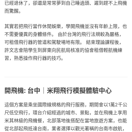
已經退休了，卻還是常常夢到自己睡過頭、遲到趕不上飛機
而驚醒。
其實若把飛行當作休閒娛樂，學開飛機並沒有年齡上限，也
不需要優異的身體條件。 由於台灣的飛行法規較為嚴格，
可租借飛行器的管道和駕駛場地有限。 結束理論課程後，
許文志會陪學生到屏東向民航局核准的協會租借輕航機練
習，熟悉操作飛行器的技巧。
開飛機: 台中｜米翔飛行模擬體驗中心
這個方案是乘坐國際線規格的飛行服務，期間會以1萬2千公
尺低空飛行，環台介紹經過的城市、景點，並在飛機上享用
米其林級的飛機餐，北部落地後搭配在當地旅遊方案，也能
從北部起飛抵達台南，業者選擇以觀光著稱的台南市啟航，