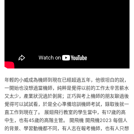
年輕的小威成為機師到現在已經超過五年，他很坦白的說，
一開始也沒想過當機師，純粹是覺得以前的工作太辛苦薪水
又太少，產業狀況過於剝屑；正巧與考上機師的朋友聊過後
覺得可以試試看，於是全心準備培訓機師考試，錄取後就一
直工作到現在了。 展翅飛行教室的學生當中，有17歲的高
中生，也有45歲的高階主管。 開飛機 開飛機2023 每個人
的背景、學習動機都不同，有人志在報考機師，也有人只想