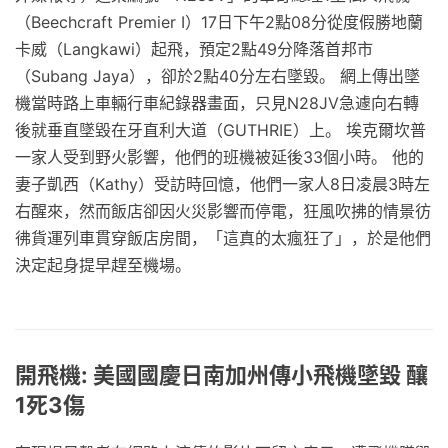
（Beechcraft Premier I）17日下午2點08分從度假勝地蘭
卡威（Langkawi）起飛，預定2點49分降落首邦市
（Subang Jaya），卻於2點40分左右墜毀。 網上傳出墜
機當時路上車輛行車紀錄器畫面，只見N28JV急遽向右轉
後就垂直墜毀在牙直利大道（GUTHRIE）上。 埃克爾坎普
一家人受到野火影響，他們的班機被延後33個小時。 他的
妻子凱西（Kathy）受訪時回憶，他們一家人8日凌晨3時左
右醒來，然而飯店卻因火災影響而停電，狂風吹拂的情景彷
彿貨運列車貫穿飯店房間，「這真的太瘋狂了」，於是他們
決定起身提早趕至機場。
開飛機: 美國國慶日南加州傳小飛機墜毀 釀
1死3傷