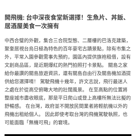
開飛機: 台中深夜食堂新選擇！生魚片、丼飯、
居酒屋美食一次擁有
中西合璧的外觀，集合三合院型態、二層樓的巴洛克建築，
聚奎居視台烏日極為特色的百年豪宅古蹟景點，除有市集之
外，平常入園參觀需事先預約，園區內提供旗袍租借，設有
文創商品區，是近期爆紅的熱門拍照打卡景點。 關島之家
給你最讚的關島旅遊資訊，還有關島自由行及關島機加酒提
供給您選擇唷！ 駕駛飛機十幾年，許文志說，飛行最迷人
之處在於從高空俯瞰大地的壯闊風景。 在至高點的位置將
整座城市盡收眼底，那是平日爬山或登上高樓所無法比擬的
舒暢感。 在台灣，政府並不開放民間業者將輕航機以外的
飛機出租給個人。 因此即使考取台灣的飛機駕駛執照，也
可能面臨「無機可飛」的窘境。