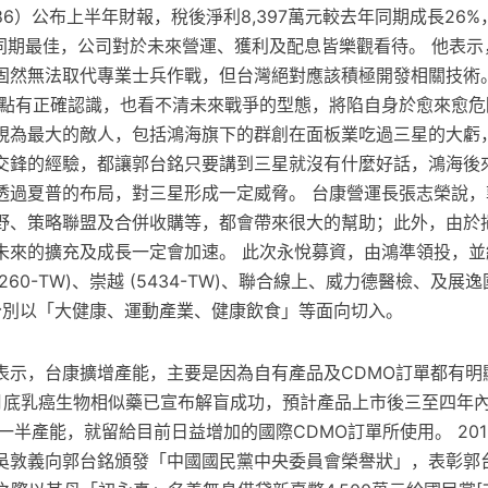
86）公布上半年財報，稅後淨利8,397萬元較去年同期成長26
年同期最佳，公司對於未來營運、獲利及配息皆樂觀看待。 他表
固然無法取代專業士兵作戰，但台灣絕對應該積極開發相關技術。
弱點有正確認識，也看不清未來戰爭的型態，將陷自身於愈來愈危
視為最大的敵人，包括鴻海旗下的群創在面板業吃過三星的大虧
交鋒的經驗，都讓郭台銘只要講到三星就沒有什麼好話，鴻海後
透過夏普的布局，對三星形成一定威脅。 台康營運長張志榮說，
野、策略聯盟及合併收購等，都會帶來很大的幫助；此外，由於挹
未來的擴充及成長一定會加速。 此次永悅募資，由鴻準領投，並
260-TW)、崇越 (5434-TW)、聯合線上、威力德醫檢、及
) 等，分別以「大健康、運動產業、健康飲食」等面向切入。
表示，台康擴增產能，主要是因為自有產品及CDMO訂單都有明
月底乳癌生物相似藥已宣布解盲成功，預計產品上市後三至四年
外一半產能，就留給目前日益增加的國際CDMO訂單所使用。 201
吳敦義向郭台銘頒發「中國國民黨中央委員會榮譽狀」，表彰郭台