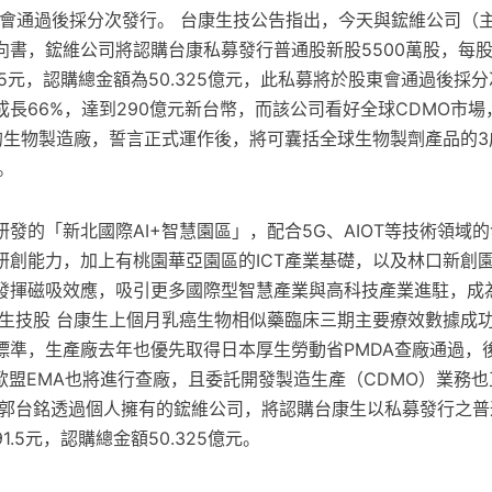
股東會通過後採分次發行。 台康生技公告指出，今天與鋐維公司（
向書，鋐維公司將認購台康私募發行普通股新股5500萬股，每
.5元，認購總金額為50.325億元，此私募將於股東會通過後採分
長66%，達到290億元新台幣，而該公司看好全球CDMO市
的生物製造廠，誓言正式運作後，將可囊括全球生物製劑產品的3
。
發的「新北國際AI+智慧園區」，配合5G、AIOT等技術領域
研創能力，加上有桃園華亞園區的ICT產業基礎，以及林口新創
發揮磁吸效應，吸引更多國際型智慧產業與高科技產業進駐，成
銘生技股 台康生上個月乳癌生物相似藥臨床三期主要療效數據成
標準，生產廠去年也優先取得日本厚生勞動省PMDA查廠通過，
歐盟EMA也將進行查廠，且委託開發製造生產（CDMO）業務
，郭台銘透過個人擁有的鋐維公司，將認購台康生以私募發行之普通
.5元，認購總金額50.325億元。