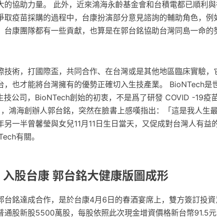
大的協助力量。 此外，近來鴻海永齡基金會和台積電都已順利與
爭取疫苗採購的過程中，台康扮演部分意見諮詢的輔助角色，例
，台康團隊都有一些貢獻，也算是在郭台銘協助台灣同島一命的
際技術，打國際盃，共同合作、在台灣或是其他地區臨床實驗，
，也才能將台灣擁有的優勢正確切入生技產業。 BioNTech是
技公司，BioNTech創始的初衷，不是爲了研發 COVID -19
日），鴻海創辦人郭台銘，突然在臉書上感嘆指出：「這是我人生
年另一半曾馨瑩與女兒11月11日生日當天，又促成對台灣人有益
Tech有關。
: 入股台康 郭台銘大健康版圖成形
郭台銘達成合作，是於台康4月6日的春酒宴席上，雙方簽訂投資
通股新股5500萬股，每股依照此次現金增資價格新台幣91.5