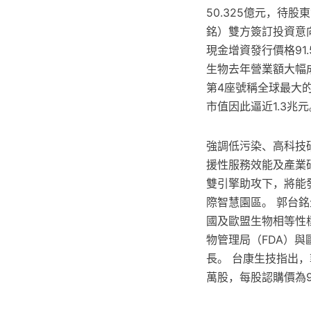
50.325億元，待
銘）雙方簽訂投資意
現金增資發行價格91
生物去年營業額大幅成
第4座號稱全球最大
市值因此逼近1.3兆元
強調低污染、高科技研
援性服務效能及產業
雙引擎助攻下，將能
際智慧園區。 郭台
國及歐盟生物相等性
物管理局（FDA）與
長。 台康生技指出
萬股，每股認購價為91