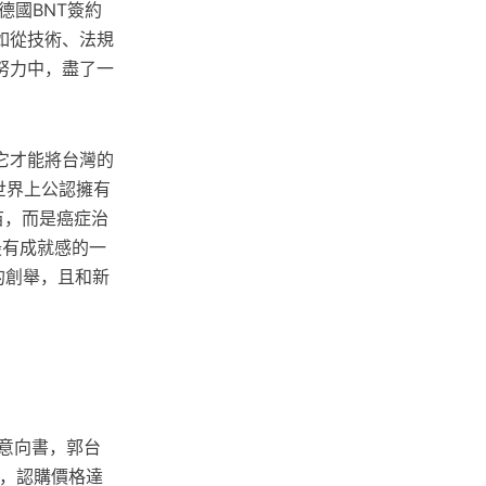
德國BNT簽約
如從技術、法規
努力中，盡了一
它才能將台灣的
世界上公認擁有
疫苗，而是癌症治
最有成就感的一
的創舉，且和新
意向書，郭台
元，認購價格達