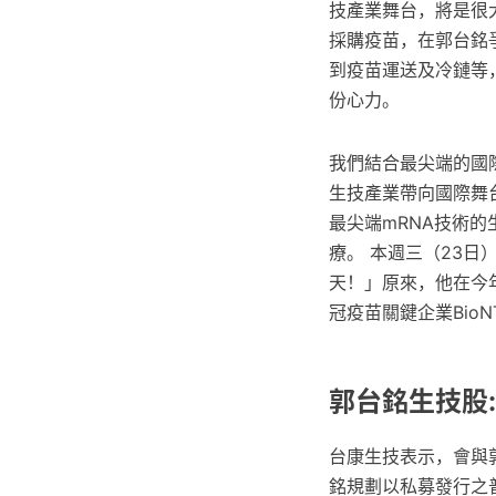
技產業舞台，將是很
採購疫苗，在郭台銘
到疫苗運送及冷鏈等
份心力。
我們結合最尖端的國
生技產業帶向國際舞台
最尖端mRNA技術的生
療。 本週三（23
天！」原來，他在今
冠疫苗關鍵企業BioN
郭台銘生技股
台康生技表示，會與
銘規劃以私募發行之普