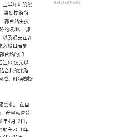
Related Posts
%，上半年每股稅
示，雖然技術尚
 郭台銘生技
險的境地。 郭
，以及過去在許
來入股日商夏
郭台銘的加
注50億元以
結合其他策略
展逸國際、旺德賽斯
顯需求。 在自
內，產量就會達
9年4月17日，
銘在2016年