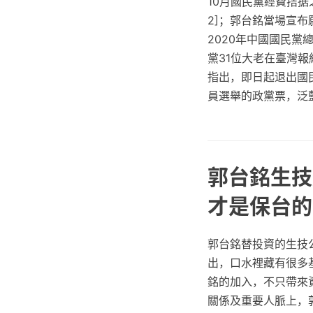
10月國民黨經費拮据之
2]；郭台銘當場宣布願
2020年中國國民黨總
黨31位大老在臺灣報
指出，即日起退出國民黨[
員選舉的政黨票，泛藍
郭台銘生技
才是保台的
郭台銘替投資的生技公
出，口水裡藏有很多
銘的加入，不只帶來
關係及重要人脈上，