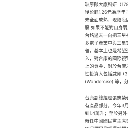
玻尿酸大廠科妍（17
後盈餘1.26元為歷
未全面成熟，現階段
股 如果不能對自身
台銘過去一向把三星
多電子產業中與三星
普，基本上也是希望
入，對台康的國際視
上的資金，對於台康
性投資人包括威剛 (3
(Wondercise
台康副總經理張志榮
有產品部分，今年3
到1.4萬升；至於另
時任中國國民黨主席