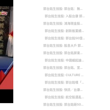
郭台銘生技股: 郭台銘：無人機與機器人的開發應用 才是保台的最好選項
郭台銘生技股: 入股台康 郭台銘大健康版圖成形
郭台銘生技股: 鴻海現金股利入袋 郭台銘領逾90億元親曝將這樣花
郭台銘生技股: 創新板業績發表 錼創、走著瞧、泓德登場
郭台銘生技股: 郭台銘50億入股台康生技 搶當最大股東
郭台銘生技股: 股息大戶 郭台銘領91億連霸
郭台銘生技股: 郭台銘屏東辦說明會 喊團結下架民進黨
郭台銘生技股: 中國崛起論爛尾！外媒：中國經濟10年爬不起來
郭台銘生技股: 郭台銘、宣明智從科技拚到生技 宣捷幹細胞生技獲准公發
郭台銘生技股: CULTURE 寶齡文化人人平等 ‧ 利益共享 ‧ 創新改革 ‧ 超越目標
郭台銘生技股: 郭台銘嘆「人生最有成就感的一天！」，竟和BNT有關
郭台銘生技股: 快訊／台康生技股東會通過私募！ 郭台銘確定入主成最大股東
郭台銘生技股: 航空股遇亂流 台灣虎航盤中一度跌停
郭台銘生技股: 郭台銘砸50億元入主，開盤直接漲停！已經噴一大段的台康生技，還會漲多久？