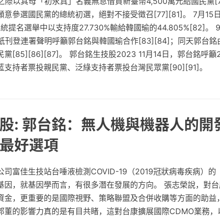
際以其母「初永真」名義無息借貸新臺幣4,500萬元給國民黨[77]
意參選國民黨的總統初選，絕對不接受徵召[77][81]。 7月1
統提名選舉中以支持度27.730%輸給韓國瑜的44.805%[82]。 
紙刊登連署聲明呼籲郭台銘與韓國瑜合作[83][84]；同天郭台
85][86][87]。 郭台銘生技股2023 11月14日，郭台銘呼籲
支持者票投親民黨、泛綠支持者票投台灣民眾黨[90][91]。
股: 郭台銘：無人機與機器人的開
最好選項
司富佳生技站台唾液檢測COVID-19（2019冠狀病毒疾病）
基因，就基因學而言，有很多潛在發展的方向。 張志榮說，對台
資金，更重要的是國際視野、策略聯盟及合併收購等方面的助益
郭董的影響力真的是有目共睹，這對台康擴展國際CDMO業務，