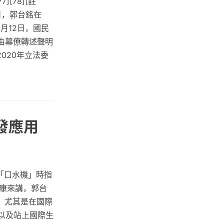
[78][註
5日，郭台銘在
9月12日，國民
銘由幕僚轉述聲明
2020年立法委
發應用
的「口水機」時指
康來講，郭台
，尤其是在國際
以及站上國際生