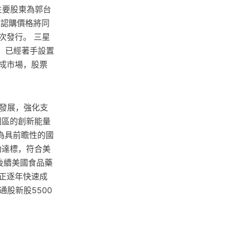
主要股東為郭台
股認購價格將同
次發行。 三星
場，已經著手設置
成市場，股票
的發展，強化支
園區的創新能量
為具前瞻性的國
功達標，符合美
後續美國食品藥
也正逐年快速成
股新股5500