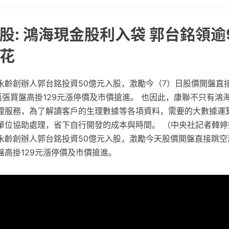
股: 鴻海現金股利入袋 郭台銘領逾
花
永齡創辦人郭台銘投資50億元入股，激勵今（7）日股價開盤直
萬張買盤高掛129元漲停價及市價搶進。 也因此，康聯不只有鴻
理服務，為了解讀客戶的生理數據等各項資料，需要的大數據運
單位協助處理，省下自行開發的成本與時間。 （中央社記者韓婷
永齡創辦人郭台銘投資50億元入股，激勵今天股價開盤直接跳空漲
盤高掛129元漲停價及市價搶進。