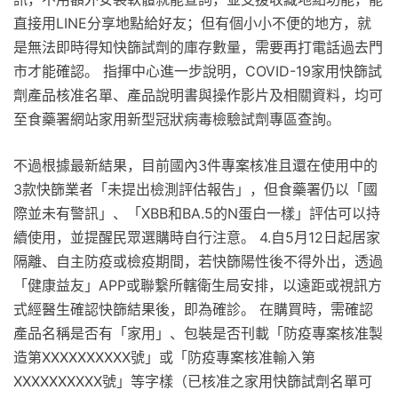
直接用LINE分享地點給好友；但有個小小不便的地方，就
是無法即時得知快篩試劑的庫存數量，需要再打電話過去門
市才能確認。 指揮中心進一步說明，COVID-19家用快篩試
劑產品核准名單、產品說明書與操作影片及相關資料，均可
至食藥署網站家用新型冠狀病毒檢驗試劑專區查詢。
不過根據最新結果，目前國內3件專案核准且還在使用中的
3款快篩業者「未提出檢測評估報告」，但食藥署仍以「國
際並未有警訊」、「XBB和BA.5的N蛋白一樣」評估可以持
續使用，並提醒民眾選購時自行注意。 4.自5月12日起居家
隔離、自主防疫或檢疫期間，若快篩陽性後不得外出，透過
「健康益友」APP或聯繋所轄衛生局安排，以遠距或視訊方
式經醫生確認快篩結果後，即為確診。 在購買時，需確認
產品名稱是否有「家用」、包裝是否刊載「防疫專案核准製
造第XXXXXXXXXX號」或「防疫專案核准輸入第
XXXXXXXXXX號」等字樣（已核准之家用快篩試劑名單可