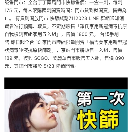
販售門市：全台丁丁藥局門市快篩售價：一盒一劑，每劑
175 元，每人限購兩劑開賣時間：門市貨到就開賣，售完為
止。 有貨則開放門市 快篩試劑7112023 LINE 群組通知消
費者進行預購、取貨，不定期販售「羅氏家用新冠病毒抗原
自我檢測套組家用五入組」，售價 1800 元。 台隆手創
館 即日起全台 10 家門市陸續限量開賣「福吉美家用新型冠
狀病毒唾液抗原快篩劑」，京站門市將販售一入組，售價
189 元，復興 SOGO、美麗華門市販售五入組，售價 890
元，其餘門市將於 5/23 陸續開賣。