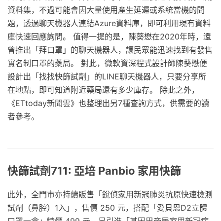
資料集，不過可能會因大量使用產生延遲或系統當機的問
題，透過聊天機器人連結Azure資料庫，即可利用現有資料
庫快速回應詢問。 值得一提的是，陳葵懋在2020年時，還
曾推出「拜口罩」的聊天機器人，讓民眾能迅速找到有發售
實名制口罩的藥局。 對此，微軟資深程式設計師陳葵懋便
設計出「找找快篩試劑」的LINE聊天機器人，只要分享所
在地點，即可知道附近藥局還有多少庫存。 除此之外，
《ETtoday新聞雲》也整理出另7種查詢方式，供需要的讀
者參考。
快篩試劑711: 亞培 Panbio 家用快篩
此外，全門市亦持續販售「銳偵家用新冠肺炎抗原快速檢測
試劑（鼻腔）1入」，售價 250 元，搭配「愛貝恩D2立體