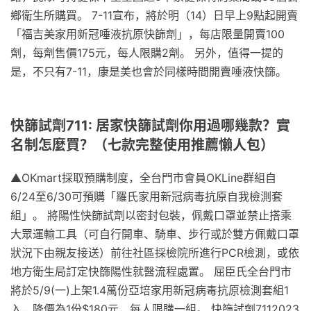
鄉衛生所購買。 7-11宣布，將於明（14）日早上9點起開賣
「福吉美家用新冠唾液抗原快篩劑」，每店限量開賣100
劑，每劑售價175元，每人限購2劑。 另外，值得一提的
是，不只有7-11，康是美也會於同樣時間開賣唾液快篩。
快篩試劑711: 居家快篩試劑你用過哪幾款？實
名制怎麼買？（七款完整使用推薦懶人包）
▲OKmart採取預購制度，全台門市會員OKLine群組自
6/24至6/30可預購「羅氏家用新冠病毒抗原自我檢測套
組」。 將陽性快篩試劑以密封包裝，佩戴口罩並禁止搭乘
大眾運輸工具（可自行開車、騎車、步行或於雙方佩戴口罩
狀況下由親友接送）前往社區採檢院所進行PCR檢測，或依
地方衛生局訂定快篩陽性就醫流程處置。 屈臣氏全台門市
將於5/9(一)上架1.4萬份亞培家用新冠病毒抗原檢測套組1
入，降價為1份$180元，每人限購一組。 快篩試劑7112023