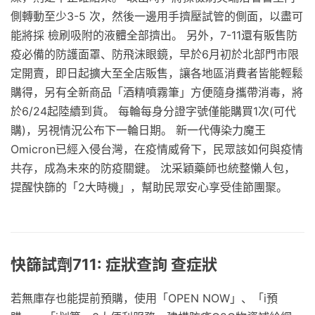
側轉動至少3-5 次，然後一邊用手擠壓試管的側面，以盡可
能將採 檢刷吸附的液體全部擠出。 另外，7-11還有販售防
疫必備的防護面罩、防飛沫眼鏡，早於6月初於北部門市限
定開賣，即日起擴大至全店販售，讓各地區消費者皆能輕鬆
購得，另有全新商品「酒精噴霧筆」方便隨身攜帶消毒，將
於6/24起陸續到貨。 每輪每身分證字號僅能購買1次(可代
購)，另視情況公布下一輪日期。 新一代傳染力魔王
Omicron已經入侵台灣，在疫情威脅下，民眾該如何與疫情
共存，成為未來的防疫關鍵。 沈采穎藥師也統整懶人包，
提醒快篩的「2大時機」，幫助民眾安心享受佳節團聚。
快篩試劑711: 症狀查詢 查症狀
若無庫存也能提前預購，使用「OPEN NOW」、「i預