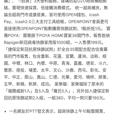
購」、「i划算」3大便利服務，建構防疫O2O物資補給網
絡，實現快速採買、低接觸消費模式。 統一超商補充，無
論去超商門市或康是美，皆可使用OPEN錢包、icash
Pay、icash2.0三大支付工具結帳，OPENPOINT會員更可
直接使用OPENPOINT點數購買快篩試劑，1點折抵1元。 寶
雅POYA：寶雅旗下POYA HOME寶家36間門市，販售銳偵
Rapigen新冠病毒快篩家用版1000組，一入售價199元。
「捷保定新冠抗原快篩試劑」於全台35間配合配合信東藥
局的門市販售，包含重新、花蓮、宜蘭、蘆洲、淡新、經
國、中壢、林口、內壢、中原、青海、嘉義、德安、斗六、
豐原、南投、埔里、太平、文心、沙鹿、西屯、彰化、安
平、中正、鼎山、鳳山、仁德、光華、愛河、楠梓、屏東、
五甲、新楠、新屏、成功。 家樂福：家樂福除了原本的
「福爾威創1入」及5入及「羅氏5入」，另外加入捷保定新
冠抗原快篩試劑2入組，一組380，平均一劑只要190元。
一名網友於PTT發文表示，超商快篩上午10點整開賣，