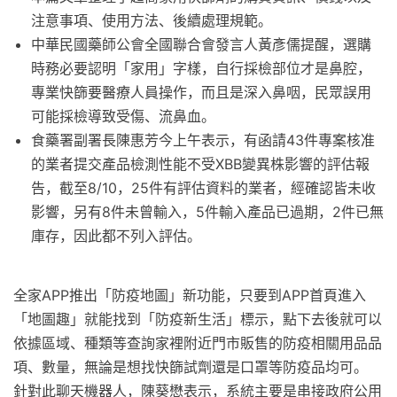
注意事項、使用方法、後續處理規範。
中華民國藥師公會全國聯合會發言人黃彥儒提醒，選購
時務必要認明「家用」字樣，自行採檢部位才是鼻腔，
專業快篩要醫療人員操作，而且是深入鼻咽，民眾誤用
可能採檢導致受傷、流鼻血。
食藥署副署長陳惠芳今上午表示，有函請43件專案核准
的業者提交產品檢測性能不受XBB變異株影響的評估報
告，截至8/10，25件有評估資料的業者，經確認皆未收
影響，另有8件未曾輸入，5件輸入產品已過期，2件已無
庫存，因此都不列入評估。
全家APP推出「防疫地圖」新功能，只要到APP首頁進入
「地圖趣」就能找到「防疫新生活」標示，點下去後就可以
依據區域、種類等查詢家裡附近門市販售的防疫相關用品品
項、數量，無論是想找快篩試劑還是口罩等防疫品均可。
針對此聊天機器人，陳葵懋表示，系統主要是串接政府公用