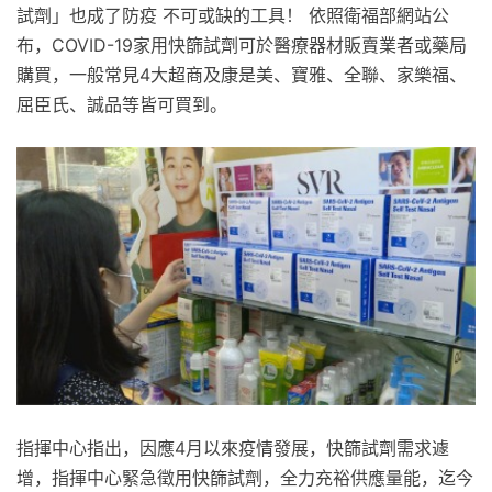
試劑」也成了防疫 不可或缺的工具！ 依照衛福部網站公
布，COVID-19家用快篩試劑可於醫療器材販賣業者或藥局
購買，一般常見4大超商及康是美、寶雅、全聯、家樂福、
屈臣氏、誠品等皆可買到。
指揮中心指出，因應4月以來疫情發展，快篩試劑需求遽
增，指揮中心緊急徵用快篩試劑，全力充裕供應量能，迄今