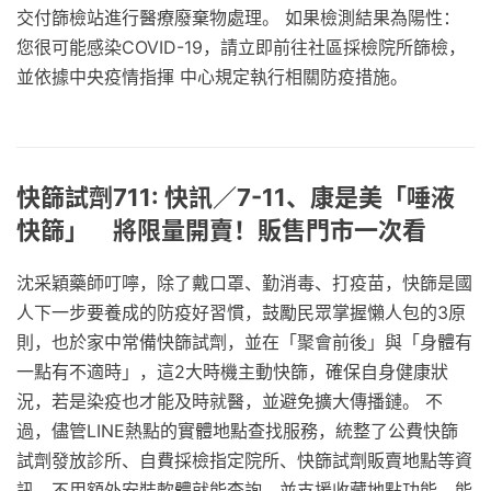
交付篩檢站進行醫療廢棄物處理。 如果檢測結果為陽性：
您很可能感染COVID-19，請立即前往社區採檢院所篩檢，
並依據中央疫情指揮 中心規定執行相關防疫措施。
快篩試劑711: 快訊／7-11、康是美「唾液
快篩」 將限量開賣！販售門市一次看
沈采穎藥師叮嚀，除了戴口罩、勤消毒、打疫苗，快篩是國
人下一步要養成的防疫好習慣，鼓勵民眾掌握懶人包的3原
則，也於家中常備快篩試劑，並在「聚會前後」與「身體有
一點有不適時」，這2大時機主動快篩，確保自身健康狀
況，若是染疫也才能及時就醫，並避免擴大傳播鏈。 不
過，儘管LINE熱點的實體地點查找服務，統整了公費快篩
試劑發放診所、自費採檢指定院所、快篩試劑販賣地點等資
訊，不用額外安裝軟體就能查詢，並支援收藏地點功能，能