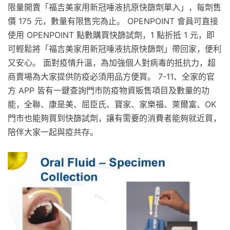
限量開賣「福吉美家用新冠唾液抗原快篩劑單入」，每劑售
價 175 元，數量有限售完為止。 OPENPOINT 會員可直接
使用 OPENPOINT 點數購買快篩試劑，1 點折抵 1 元，即
可輕鬆將「福吉美家用新冠唾液抗原快篩劑」帶回家，便利
又安心。 面對疫情升溫，為加強個人對病毒的抵抗力，超
商賣場為大家提供防疫必須用品方便買。 7-11、全家的官
方 APP 皆有一鍵查詢門市防疫物資販售項目及數量的功
能，全聯、康是美、屈臣氏、寶家、家樂福、萊爾富、OK
門市也能夠買到快篩試劑，讓有需要的消費者能夠就近買，
陪伴大家一起與疫共存。