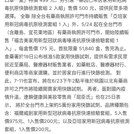
口罩一盒」特價 499 元，另引進「基因巴帝居家用新冠病
毒抗原快篩檢測套組 2 入組」售價 500 元，提供民眾多項
選擇。 全聯 除全台有藥商執照許可門市持續販售「亞培家
用新冠病毒抗原檢測套組 1 入」外，5/24 起在全台門市
（含離島、宜花東地區）有藥商執照許可門市，開始陸續販
售「福吉美家用新型冠狀病毒唾液抗原快速檢驗套組 1
入」，每盒售價 175 元，首批限量 51,840 盒，售完為止。
食藥署於19日公布核准5款家用快篩試劑，提供有需求民眾
就近至藥局、醫療器材販售業者，如藥粧店、醫療器材行、
便利商店等商家選購，並於居家自行進行快篩檢測。 對
此，7-11也宣布，將在6/23下午2點半後於桃園以北有藥商
許可之門市將陸續開賣家用快篩試劑。 再者，面對國內疫
情升溫，連鎖健康與美妝零售商「屈臣氏」也在25日表
示， 將於全台門市上架約5萬份家用快篩試劑，品牌種類包
含：福爾威創家用新型冠狀病毒抗原快速檢驗套組，5入售
價975元、1入售價200元；以及亞培家用新冠病毒抗原檢測
套組，1入售價200元。