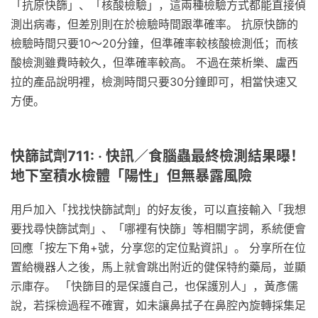
「抗原快篩」、「核酸檢驗」，這兩種檢驗方式都能直接偵
測出病毒，但差別則在於檢驗時間跟準確率。 抗原快篩的
檢驗時間只要10～20分鐘，但準確率較核酸檢測低；而核
酸檢測雖費時較久，但準確率較高。 不過在萊析樂、盧西
拉的產品說明裡，檢測時間只要30分鐘即可，相當快速又
方便。
快篩試劑711: ‧ 快訊／食腦蟲最終檢測結果曝！
地下室積水檢體「陽性」但無暴露風險
用戶加入「找找快篩試劑」的好友後，可以直接輸入「我想
要找尋快篩試劑」、「哪裡有快篩」等相關字詞，系統便會
回應「按左下角+號，分享您的定位點資訊」。 分享所在位
置給機器人之後，馬上就會跳出附近的健保特約藥局，並顯
示庫存。 「快篩目的是保護自己，也保護別人」，黃彥儒
說，若採檢過程不確實，如未讓鼻拭子在鼻腔內旋轉採集足