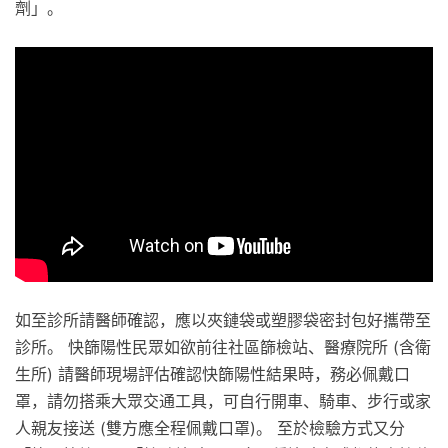
劑」。
如至診所請醫師確認，應以夾鏈袋或塑膠袋密封包好攜帶至
診所。 快篩陽性民眾如欲前往社區篩檢站、醫療院所 (含衛
生所) 請醫師現場評估確認快篩陽性結果時，務必佩戴口
罩，請勿搭乘大眾交通工具，可自行開車、騎車、步行或家
人親友接送 (雙方應全程佩戴口罩)。 至於檢驗方式又分