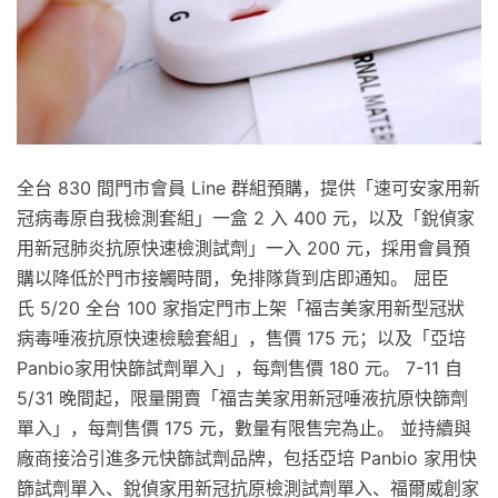
全台 830 間門市會員 Line 群組預購，提供「速可安家用新
冠病毒原自我檢測套組」一盒 2 入 400 元，以及「銳偵家
用新冠肺炎抗原快速檢測試劑」一入 200 元，採用會員預
購以降低於門市接觸時間，免排隊貨到店即通知。 屈臣
氏 5/20 全台 100 家指定門市上架「福吉美家用新型冠狀
病毒唾液抗原快速檢驗套組」，售價 175 元；以及「亞培
Panbio家用快篩試劑單入」，每劑售價 180 元。 7-11 自
5/31 晚間起，限量開賣「福吉美家用新冠唾液抗原快篩劑
單入」，每劑售價 175 元，數量有限售完為止。 並持續與
廠商接洽引進多元快篩試劑品牌，包括亞培 Panbio 家用快
篩試劑單入、銳偵家用新冠抗原檢測試劑單入、福爾威創家