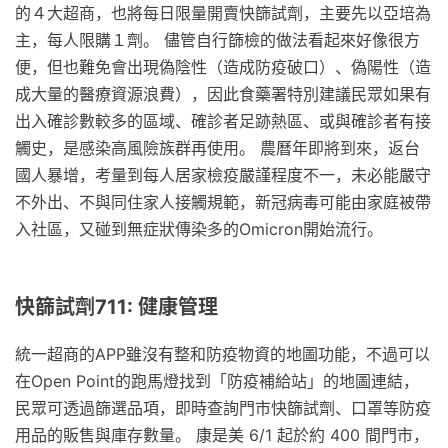
的４大超商，也將每日限量開賣快篩試劑，主要先以亞培為
主，每人限購１劑。 儘管自行篩檢的做法看起來好像很方
便，但也難免會出現偽陰性（造成防疫破口）、偽陽性（造
成大量的醫療資源浪費），因此食藥署特別建議民眾如果有
出入確診數較多的區域、確診者足跡熱區、或與確診者有接
觸史，是感染高風險族群再使用。 農曆年即將到來，返台
國人暴增，考量到每人居家檢疫嚴謹程度不一，未必能嚴守
不外出、不與同住家人接觸規範，新冠病毒可能由家庭被帶
入社區，又碰到無症狀傳染多的Omicron開始流行。
快篩試劑711: 健康管理
統一超商的APP雖沒有整和防疫物資的地圖功能，不過可以
在Open Point的跑馬燈找到「防疫補給站」的地圖連結，
民眾可透過篩選品項，即時查詢門市快篩試劑、口罩等防疫
用品的販售與庫存數量。 康是美 6/1 起於約 400 間門市，