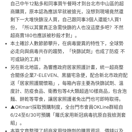
自己中午12點多和同事買午餐時才到台北市中山區的超
商購買，原本認為應該早就被搶光，沒想到現場竟然還
剩下一大堆快篩沒人買，自己跟同事3個人還能1人買1
份，「所以其實真正急需快篩的人也沒這麼多吧？不然
超商賣180也應該被秒殺才對」。
本土確診人數節節攀升，在病毒變異的特性下，全球勢
必走向與病毒共存的趨勢，「快篩試劑」也成了防疫 不
可或缺的工具！
另在新北地區，為響應政府居家照護計畫，統一超商整
合關係企業7-ELEVEN、黑貓宅急便，配合新北市政府配
送「居家照護關懷箱」，每箱內容主要為快篩試劑、溫
度計、防疫食品、衛教包等4大類超過10樣商品，包含泡
麵、餅乾等零食，讓居家照護者免出門也可即時取得。
▲OKmart採取預購制度，全台門市會員OKLine群組自
6/24至6/30可預購「羅氏家用新冠病毒抗原自我檢測套
組」。
本篇文章整理了超商家用快篩劑的購買資訊、價錢以及