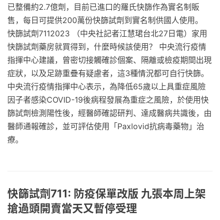
已整備約2.7億劑，目前已進口的羅氏快篩作為實名制販
售，每日可提供200萬份快篩試劑到實名制供國人使用。
快篩試劑7112023 （中央社記者江慧珺台北27日電）家用
快篩試劑藥房就買得到，什麼時候該使用？ 中央流行疫情
指揮中心建議，曾密切接觸確診個案、隔離或檢疫期間出現
症狀，以及足跡重疊有疑慮者，這3種情況都可自行快篩。
中央流行疫情指揮中心表示，為降低65歲以上具重症風險
因子者感染COVID-19後病程發展為重症之風險，於使用快
篩試劑檢測陽性後，經醫師確認研判、達成醫病共識後，由
醫師通報確診，並可評估使用「Paxlovid抗病毒藥物」治
療。
快篩試劑711: 防疫保單改版 九張本周上架
搶過頭開賣當天又暫停受理