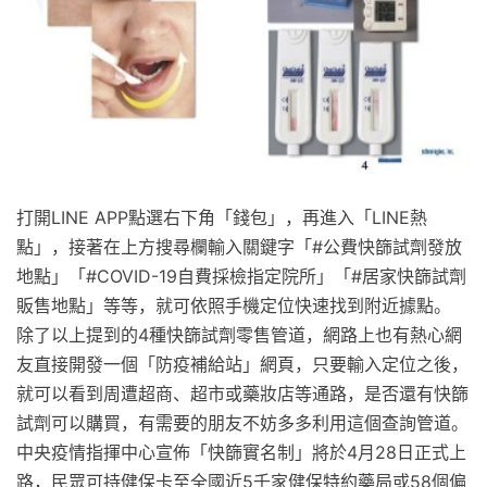
打開LINE APP點選右下角「錢包」，再進入「LINE熱
點」，接著在上方搜尋欄輸入關鍵字「#公費快篩試劑發放
地點」「#COVID-19自費採檢指定院所」「#居家快篩試劑
販售地點」等等，就可依照手機定位快速找到附近據點。
除了以上提到的4種快篩試劑零售管道，網路上也有熱心網
友直接開發一個「防疫補給站」網頁，只要輸入定位之後，
就可以看到周遭超商、超市或藥妝店等通路，是否還有快篩
試劑可以購買，有需要的朋友不妨多多利用這個查詢管道。
中央疫情指揮中心宣佈「快篩實名制」將於4月28日正式上
路，民眾可持健保卡至全國近5千家健保特約藥局或58個偏