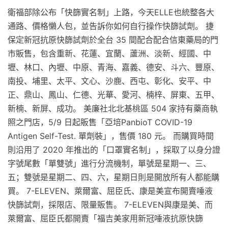
衛福部除公布「快篩實名制」上路，今天ELLE也統整各大
通路、價格懶人包，並告訴你如何自行操作快篩試劑。 捷
保定新冠抗原快篩試劑於全台 35 間配合配合信東藥局的門
市販售，包含重新、花蓮、宜蘭、蘆洲、淡新、經國、中
壢、林口、內壢、中原、青海、嘉義、德安、斗六、豐原、
南投、埔里、太平、文心、沙鹿、西屯、彰化、安平、中
正、鼎山、鳳山、仁德、光華、愛河、楠梓、屏東、五甲、
新楠、新屏、成功。 美廉社北北基桃區 504 家持有藥商執
照之門店，5/9 日起販售「亞培PanbioT COVID-19
Antigen Self-Test. 單劑裝」，售價 180 元。 而購買時間
則沿用了 2020 年推出的「口罩實名制」，採取了以身分證
字號尾數「單雙號」進行分流機制，單號是星期一、三、
五；雙號是星期二、四、六，星期日則是開放所有人都能購
買。 7-ELEVEN、萊爾富、屈臣氏、康是美宣布開賣唾液
快篩試劑，採限店、限量販售。 7-ELEVEN與康是美、而
萊爾富、屈臣氏都開賣「福吉美家用新冠唾液抗原快篩