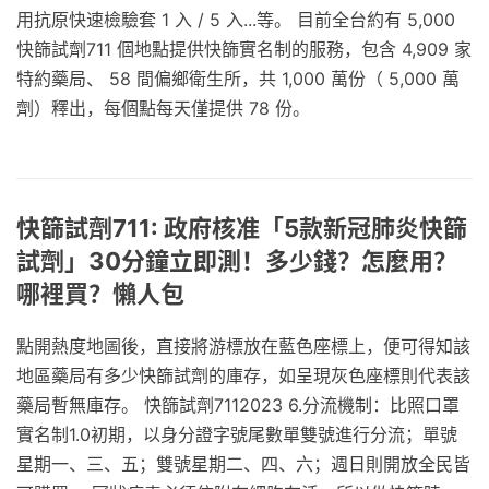
用抗原快速檢驗套 1 入 / 5 入...等。 目前全台約有 5,000
快篩試劑711 個地點提供快篩實名制的服務，包含 4,909 家
特約藥局、 58 間偏鄉衛生所，共 1,000 萬份（ 5,000 萬
劑）釋出，每個點每天僅提供 78 份。
快篩試劑711: 政府核准「5款新冠肺炎快篩
試劑」30分鐘立即測！多少錢？怎麼用？
哪裡買？懶人包
點開熱度地圖後，直接將游標放在藍色座標上，便可得知該
地區藥局有多少快篩試劑的庫存，如呈現灰色座標則代表該
藥局暫無庫存。 快篩試劑7112023 6.分流機制：比照口罩
實名制1.0初期，以身分證字號尾數單雙號進行分流；單號
星期一、三、五；雙號星期二、四、六；週日則開放全民皆