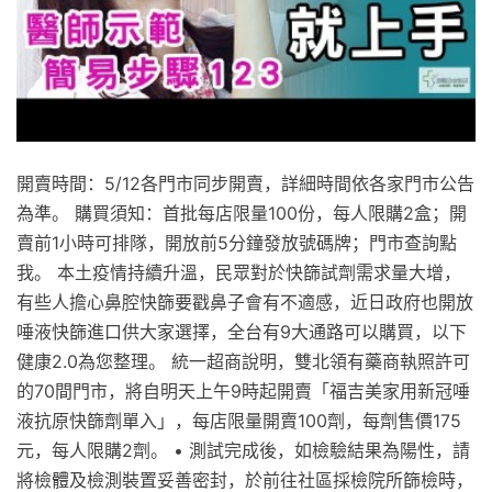
開賣時間：5/12各門市同步開賣，詳細時間依各家門市公告
為準。 購買須知：首批每店限量100份，每人限購2盒；開
賣前1小時可排隊，開放前5分鐘發放號碼牌；門市查詢點
我。 本土疫情持續升溫，民眾對於快篩試劑需求量大增，
有些人擔心鼻腔快篩要戳鼻子會有不適感，近日政府也開放
唾液快篩進口供大家選擇，全台有9大通路可以購買，以下
健康2.0為您整理。 統一超商說明，雙北領有藥商執照許可
的70間門市，將自明天上午9時起開賣「福吉美家用新冠唾
液抗原快篩劑單入」，每店限量開賣100劑，每劑售價175
元，每人限購2劑。 • 測試完成後，如檢驗結果為陽性，請
將檢體及檢測裝置妥善密封，於前往社區採檢院所篩檢時，