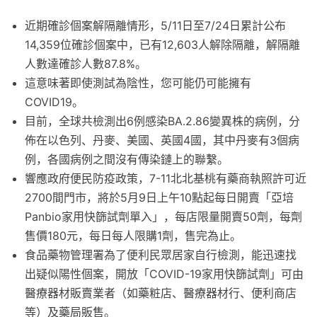
近期確診個案解隔離情形，5/11日至7/24日累計公布
14,359位確診個案中，已有12,603人解除隔離，解隔離
人數達確診人數87.8%。
這意味著即使測試為陰性，您可能仍可能擁有
COVID19。
目前，全球共檢測出6例感染BA.2.86變異株的病例，分
佈在以色列、丹麥、美國、英國4國，其中丹麥有3個病
例，各國病例之間沒有傳染鏈上的聯繫。
響應政府便民防疫政策，7-11北北基桃有藥商執照許可近
2700間門市，將於5月9日上午10點起每日開賣「亞培
Panbio家用快篩試劑單入」，每店限量開賣50劑，每劑
售價180元，每日每人限購1劑，售完為止。
食品藥物管理署為了便利民眾居家自行檢測，能迅速找
出疑似陽性個案，開放「COVID-19家用快篩試劑」可由
醫療器材販賣業者（如藥粧店、醫療器材行、便利商店
等）及藥局販售。