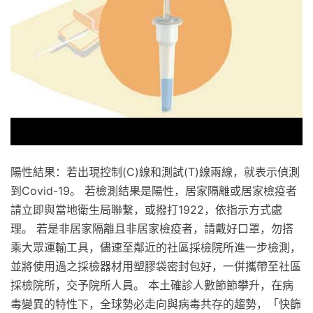
陽性結果：若出現控制(C)線和測試(T)線兩線，就表示偵測
到Covid-19。 若檢測結果是陽性，居家隔離或居家檢疫者
請立即與當地衛生局聯繫，或撥打1922，依指示方式處
理。 若是非居家隔離且非居家檢疫者，請戴好口罩，勿搭
乘大眾運輸工具，儘速至鄰近的社區採檢院所進一步檢測，
並將使用過之採檢器材用塑膠袋密封包好，一併攜帶至社區
採檢院所，交予院所人員。 本土確診人數節節攀升，在病
毒變異的特性下，全球勢必走向與病毒共存的趨勢，「快篩