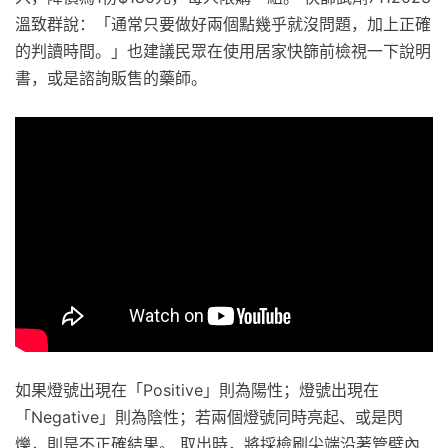
溫致群說：「通常只要做好兩個點幾乎就沒問題，加上正確
的判讀時間。」也建議民眾在使用居家快篩前檢視一下說明
書，或是諮詢販售的藥師。
如果燈號出現在「Positive」則為陽性；燈號出現在
「Negative」則為陰性；若兩個燈號同時亮起、或是閃
爍，則是不正確結果。 取出時，將採檢刷尖端沿著管壁內