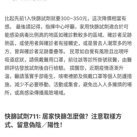
比起先前1入快篩試劑就要300~350元，這次降價相當有
感。 最後請記得，指揮中心呼籲，家用快篩試劑適合於可
能感染病毒比例高的地區如確診數較多的區域、確診者足跡
熱區，或使用者與確診者有接觸史，或是曾去人潮眾多的地
方、曾與確診者足跡重疊等。 民眾如自覺有風險且出現呼
吸道症狀，請佩戴醫用口罩，前往該等診所掛號就醫，由醫
師評估發放試劑後自行檢驗。 提醒您，近期疫情逐漸升
溫，籲請落實手部衛生、咳嗽禮節及佩戴口罩等個人防護措
施，減少不必要移動、活動或集會，避免出入人多擁擠的場
所，或高感染傳播風險場域。
快篩試劑711: 居家快篩怎麼做？注意取樣方
式、留意偽陰／陽性！