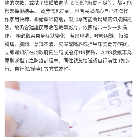
夠的次數、或拭子檢體放進萃取液浸泡時間不足等，都可能
影響採檢結果。 黃彥儒也提到，也有民眾擔心自己不會操
作家用快篩，想請藥師協助，但此舉可能會增加密切接觸風
險，故仍會建議民眾收看教學影片，依照指示一步一步操
作。 務必觀察自身症狀變化，若出現喘、呼吸困難、持續
胸痛、胸悶、意識不清、皮膚或嘴唇或指甲床發青等症狀，
立即通知所在地政府衛生局或撥打119就醫，以119救護車為
原則或指示之防疫計程車、同住親友接送或自行前往 (如步
行、自行駕/騎車) 等方式為輔。