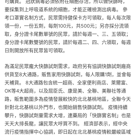
可購買。 冠狀病毒必須依附在細胞存活，所以做快篩時，
要採集到上呼吸道系統的細胞，才能正確檢測出病毒。 參
考口罩實名制方式，民眾需持健保卡方可領取，每人每次限
領一份，一份五劑，每劑100元，共500元；另亦採分流領
取，身分證卡尾數單號的民眾，請於每週一、三、五領取；
身分證卡尾數雙號的民眾，請於每週二、四、六領取，每週
日則開放所有民眾皆可領取。
為滿足民眾龐大快篩試劑需求，政府另有協調快篩試劑廠商
供貨至8大通路，販售家用快篩試劑，每人限購1劑，並會每
天補貨。 8大通路包含統一超商、全家便利商店、萊爾富、
OK等4大超商，以及屈臣氏、康是美、全聯、美聯社等通
路，販售範圍多為疫情發展較快的北北基桃地區，全聯今天
針對北北基桃以外門市，也開始銷售快篩試劑。 疫情持續
攀升，快篩試劑量需求大增，連藥局的「快篩實名制」也是
天天大排長龍，讓民眾大呼買不到。 經濟部表示，經中央
流行疫情指揮中心協調，即日起在北北基桃疫情較嚴峻區域