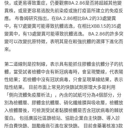
快，或更易導致重症，仍要觀察BA.2.86是否將超越其他變
異株，或是更容易逃脫先前染疫或施打疫苗所建立的免疫反
應。 布魯姆研究指出，在BA.2.86相比BA.2的33處變異
中，有17處變異可能導致抗體逃逸，在相比XBB.1.5的35處
變異中，有13處變異可能導致抗體逃逸。 BA.2.86的許多突
變可以改變抗原特徵，表明其是在較強抗體的選擇下進化而
來。
第二道線則是控制線，表示具有能抓住膠體金抗體分子的抗
體，當受試者檢體中含有新冠病毒時，會呈現雙線，代表陽
性結果；若檢體中沒有冠狀病毒，只會呈現單線結果，表示
陰性結果。 目前市面上常見的快篩試劑原理大多是利用
「側向流體免疫層析法」，內含的試紙可分為4個部分，分
別為檢體層、膠體金抗體層、硝化纖維膜與吸收層，檢體放
入檢體層後，可檢測受試者黏膜檢體是否含冠狀病毒的棘狀
蛋白。 包括廣設社區篩檢站、協助企業自主快篩、導入診
所自費快篩、鼓勵廠商引進在家快篩。 目前食藥署核准3款