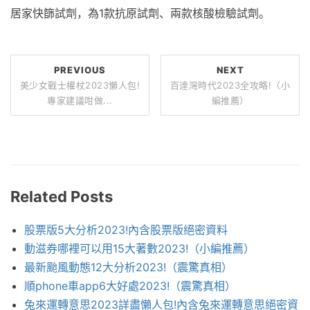
居家快篩試劑，為1款抗原試劑、兩款核酸檢驗試劑。
PREVIOUS
NEXT
美少女戰士權杖2023懶人包!
百達灣時代2023全攻略!（小
專家建議咁做...
編推薦）
Related Posts
股票版5大分析2023!內含股票版絕密資料
動滋券哪裡可以用15大著數2023!（小編推薦）
最新颱風動態12大分析2023!（震驚真相）
順phone車app6大好處2023!（震驚真相）
兔來運轉意思2023詳盡懶人包!內含兔來運轉意思絕密資