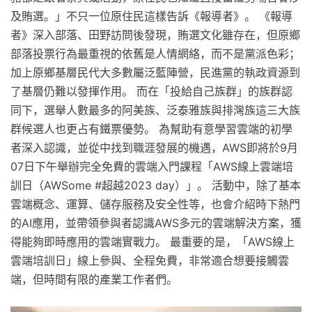
及賄選。」不只一位原住民這樣告訴《報導者》。 《報導
者》深入部落、田野訪問後發現，賄選文化雖存在，但原鄉
部落投票行為最重視的依舊是人情網絡，而不是黨派色彩；
加上原鄉基層民代大多數屬泛藍陣營，民進黨的執政資源到
了基層仍難以發揮作用。 而在「投給自己族群」的族群認
同下，選舉人數最多的阿美族、泛泰雅族與排灣族這三大族
群候選人也更占有鐵票優勢。 為幫助有意學習雲端的初學
者深入認識，並從中找到職涯發展的機遇，AWS即將於9月
07日下午舉辦完全免費的雲端入門課程「AWS線上雲端培
訓日（AWSome #超越2023 day）」。 活動中，除了基本
雲端概念、運算、儲存服務及安全性等，也會介紹時下熱門
的AI應用，並帶領參與者認識AWS多元的雲端解決方案，獲
得能夠即時應用的雲端實戰力。 最重要的是，「AWS線上
雲端培訓日」線上參與、全程免費，非常適合想要接觸雲
端，但時間有限的產業工作者們。