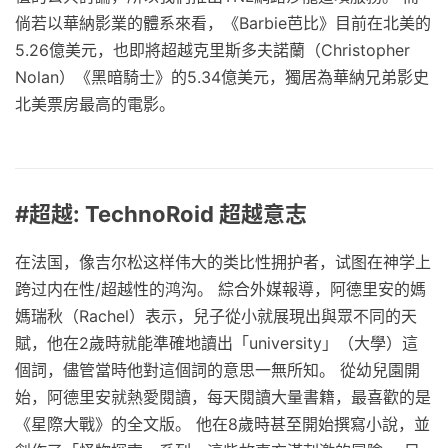
倘若以華納影業的體系來看，《Barbie芭比》目前在北美的
5.26億美元，也即將超越克里斯多夫諾蘭（Christopher
Nolan）《黑暗騎士》的5.34億美元，獨居為華納兄弟影史
北美票房最高的電影。
#超越: TechnoRoid 超越意志
在法国，像吉尔松这样伟大的类比性拥护者，试图在神学上
跨过内在性/超越性的鸿沟。 綜合外媒報導，阿德里安的媽
媽瑞秋（Rachel）表示，兒子從小就展現出與眾不同的天
賦，他在2歲時就能準確地讀出「university」（大學）這
個詞，儘管當時他對這個詞的意思一無所知。 從幼兒園開
始，阿德里安就熱愛閱讀，每天閱讀大量書籍，最喜歡的是
《星際大戰》的全文版。 他在8歲時甚至開始撰寫小說，並