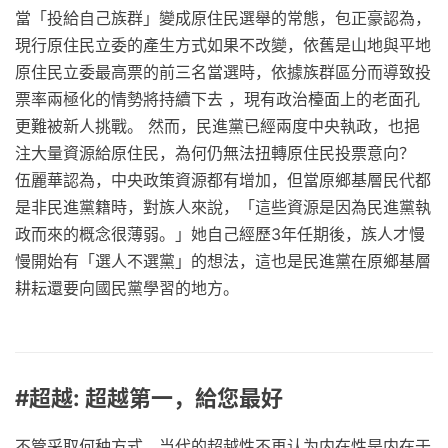
當「投給自己族群」變成原住民選舉的常態，包正豪認為，
現行原住民立委的產生方式如果不改變，依舊是山地與平地
原住民立委最高票的前三名當選時，依據族群區分而導致投
票率兩極化的情勢將持續下去 ，現有政治檯面上的老面孔
更難被新人挑戰。 然而，民進黨已經兩度中央執政，也挹
注大量資源給原住民，為何仍無法扭轉原住民投票意向？
伍麗華認為，中央政策資源都有增加，但當原鄉基層民代都
是非民進黨籍時，對族人來說，「這些資源是因為民進黨執
政而來的概念很薄弱。」她自己經歷3年任期後，族人才慢
慢開始有「選人不選黨」的想法，這也是民進黨在原鄉基層
耕耘還要向國民黨學習的地方。
#超越: 超越第一，給您最好
不管采取何种方式，当代的超越性不再认为内在性是内在于