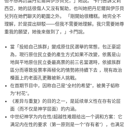
但不想再討論丹尼爾與伊莎貝兒，」她說。 卡門告訴艾莉
西亞，她的話很傷人又沒有幫助，也叫她把丹尼爾與伊莎貝
兒列在她們聊天的範圍之外。 「剛開始很糟糕。她完全不
理解，於是提出辯駁——但我不需要她理解。我只需要她尊
重我的願望，她後來做到了，」卡門說。
當「投給自己族群」變成原住民選舉的常態，包正豪認
為，現行原住民立委的產生方式如果不改變，依舊是山
地與平地原住民立委最高票的前三名當選時，依據族群
區分而導致投票率兩極化的情勢將持續下去 ，現有政治
檯面上的老面孔更難被新人挑戰。
在首期节目中，因称自己是“全村的希望”，被黄子韬称
为“村花”。
《差异与重复》的目的之一，是延续单义性在存有论层
面（而不仅是神学层面）的内涵。
中世纪神学为内在性/超越性难题给出一个调和方案：它
满足内在性的要求（第一原则是一个“存有者”），也满足