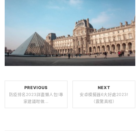
PREVIOUS
NEXT
防疫排名2023詳盡懶人包!專
安卓模擬器6大好處2023!
家建議咁做...
（震驚真相）