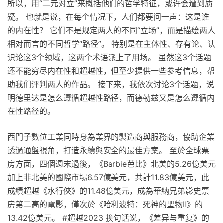
所以，用“二元对立”来概括他们的哲学特征，或许会遭到质
疑。 也就是说，在每个情况下，人们都要问一声：这是谁
的内在性？ 它们不是规定两人的不同“立场”，而是描绘两人
相对而言的不同哲学“路径”。 特别是在主体性、存有论、认
识论这3个领域，这两个术语派上了用场。 虽然这3个话题
还不能穷尽内在性和超越性，但至少提供一些参考信息，帮
助我们评判两人的作品。 接下来，我依次讨论3个话题，说
明德里达是怎么遵循超越性路径，而德勒兹又是怎么遵循内
在性路径的。
西門子數位工業同時身為業界的製造商與服務商，協助企業
透過通盤視角，打造永續與安全的最佳方案。 至於全球票
房方面，四個週末過後，《Barbie芭比》北美的5.26億美元
加上非北美的國際市場6.57億美元，共計11.83億美元，此
成績超越《水行俠》的11.48億美元，成為華納兄弟影史票
房第二高的電影，僅次於《哈利波特：死神的聖物Ⅱ》的
13.42億美元。 #超越2023 换句话说，《差异与重复》的