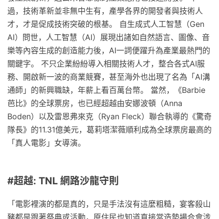
過，技術革新並非無中生有，產學各界的開發者與技術人
才，才是促成技術突破的根基。 自生成式人工智慧（Gen
AI）問世，人工智慧（AI）展現出諸如自然語言、圖像、音
樂等內容生成的創造能力後，AI一詞便躍升為產業最熱門的
關鍵字。 不只企業紛紛導入相關技術人才，整合各式AI服
務、開啟新一波的商業競賽，甚至海外也出現了名為「AI溝
通師」的新興職缺，年薪上看百萬台幣。 當然，《Barbie
芭比》的全球票房，也已經超越由安娜波頓（Anna
Boden）以及雷恩弗來克（Ryan Fleck）聯合執導的《驚奇
隊長》的11.31億美元，葛莉塔潔薇順利成為全球票房最高的
「真人電影」女導演。
#超越: TNL 網路沙龍守則
「電影裡演的都是真的，只是手法沒有這麼粗糙，宴客殺山
豬都是跟著祭典或活動，原住民也知道直接當造勢場合會涉