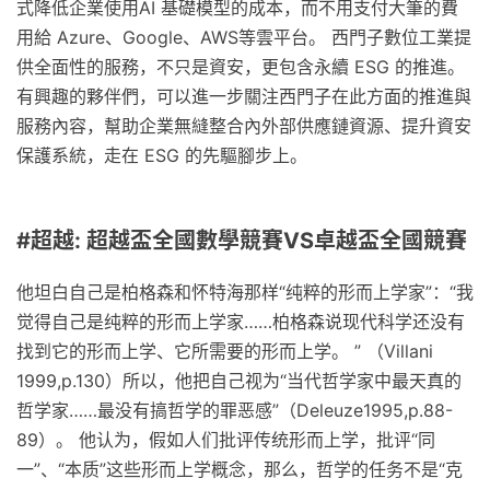
式降低企業使用AI 基礎模型的成本，而不用支付大筆的費
用給 Azure、Google、AWS等雲平台。 西門子數位工業提
供全面性的服務，不只是資安，更包含永續 ESG 的推進。
有興趣的夥伴們，可以進一步關注西門子在此方面的推進與
服務內容，幫助企業無縫整合內外部供應鏈資源、提升資安
保護系統，走在 ESG 的先驅腳步上。
#超越: 超越盃全國數學競賽VS卓越盃全國競賽
他坦白自己是柏格森和怀特海那样“纯粹的形而上学家”：“我
觉得自己是纯粹的形而上学家……柏格森说现代科学还没有
找到它的形而上学、它所需要的形而上学。 ” （Villani
1999,p.130）所以，他把自己视为“当代哲学家中最天真的
哲学家……最没有搞哲学的罪恶感”（Deleuze1995,p.88-
89）。 他认为，假如人们批评传统形而上学，批评“同
一”、“本质”这些形而上学概念，那么，哲学的任务不是“克