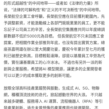
的形式超越性”的中间地带——或者如《法律的力量》所
说，“法律的可解构性”和“正义的不可决断性”的中间地带。
長榮航空企業工會呼籲，長榮航空應在目前獲利範圍內，先
予調整薪資，才能激勵線上各部門競競業業的員工，更不能
忘記子公司員工的辛苦，全長榮航空集團應共同以年度總調
薪數額不低於5000元為目標。 但長榮航空不只未回應工會
提案，把相關作業全部推到年底，也沒有提出實質方案，總
座孫嘉明還在辦公室大開慶功宴，慶祝今年累計至七月的獲
利已破歷史新高，目標輕鬆達陣，卻是以基層員工辛勞為代
價，實在讓基層員工的心冷冰冰。 不過也有另外一派的新
創與企業服務，希望將AI 模型開源，讓更多的企業開發者
可以以更少的成本獲取更多的創新可能。
放眼全球高科技產業趨勢與脈動，生成式 AI、5G、物聯
網，種種頂流技術的迭代，掀起撼動世界的大浪。 不只越
來越多硬體、服務導入 AI 運算、流程機器人（RPA）等引
發產業創新，過去未曾想像的產業應用也接連開發。 不