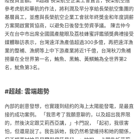
陸投資金額。 #超越 長榮航空企業工會直言，長榮航空應
參考虎航和華航的作法，將利潤及早分享給長榮航空集團的
基層員工，並應與長榮航空企業工會就年終獎金和年度調薪
方案開啟實質協商，以避免日後發生勞資爭議。 陳吉仲今
天在台中市出席全國國產龍眼及荔枝蜂蜜評鑑頒獎典禮接受
媒體聯訪表示，台灣遠洋漁產值超過300多億，再把遠洋漁
業的整補、漁網等上中下游產業將近1千億，台灣秋刀魚補
撈量在全世界第一名，鮪魚、黑鮪、黃鯕鮪為全世界第2
名，魷魚第3名。
#超越: 雲端趨勢
內部的創意發想，也實踐到紐約的海上太陽能發電，是最直
接的成功案例。 「我思考了我願意聊的，以及超出我界限
的，然後決定跟艾莉西亞講，」卡門說，「起初，我很害
怕，但還是說了。我告訴她，我仍然希望維持和她的關係，