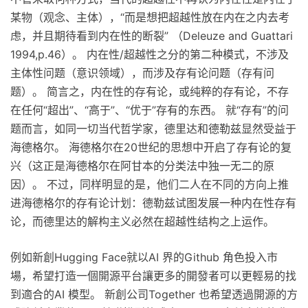
某物（观念、主体），“而是想把超越性放在内在之内去考
虑，并且期待看到内在性的断裂” （Deleuze and Guattari
1994,p.46）。 内在性/超越性之分的第二种模式，不涉及
主体性问题（意识领域），而涉及存有论问题（存有问
题）。 简言之，内在性的存有论，或纯粹的存有论，不存
在任何“超出”、“高于”、“优于”存有的东西。 就“存有”的问
题而言，如同一切当代哲学家，德里达和德勒兹显然受益于
海德格尔。 海德格尔在20世纪的思想中开启了存有论的复
兴（这正是海德格尔在阿甘本的分类法中独一无二的原
因）。 不过，同样明显的是，他们二人在不同的方向上推
进海德格尔的存有论计划：德勒兹试图发展一种内在性存有
论，而德里达的解构主义必然在超越性结构之上运作。
例如新創Hugging Face就以AI 界的Github 角色投入市
場，希望打造一個開源平台讓更多的開發者可以更輕易的找
到適合的AI 模型。 新創公司Together 也希望透過開源的方