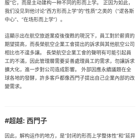
服”它，而是主动建构一种不同的形而上学。 正因为如此，
我们没见到他讨论“西方形而上学”的“性质”之类的（“逻各斯
中心”、“在场形而上学”）。
這顯示出在航空旅遊業疫後復甦的現況下，員工對於薪資的
期望提高，而長榮航空企業工會提出的訴求與其他航空公司
相比也不遑多讓。 長榮航空企業工會的聲明有可能引起員
工的不滿，因此管理層需要妥善處理員工的需求，勿讓訴求
擴大化，進一步對公司造成影響。 外部因應永續議題在全
球各地的發酵，許多客戶都像西門子提出自己企業內部的改
變需求。
#超越: 西門子
因此，解构运作的地方，是“封闭的形而上学整体性”和“延异