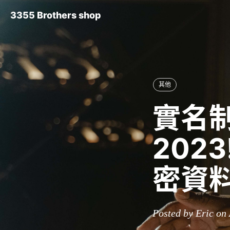
3355 Brothers shop
其他
實名
202
密資
Posted by Eric on