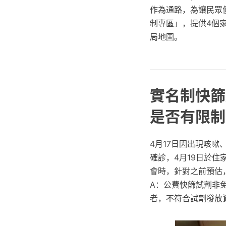
作為通路，為讓民眾
制專區」，提供4個
局地圖。
實名制快篩
是否有限制
4月17日因出現咳嗽
確診，4月19日於
會時，針對之前預估
A：公費快篩試劑非
者，不符合試劑發放