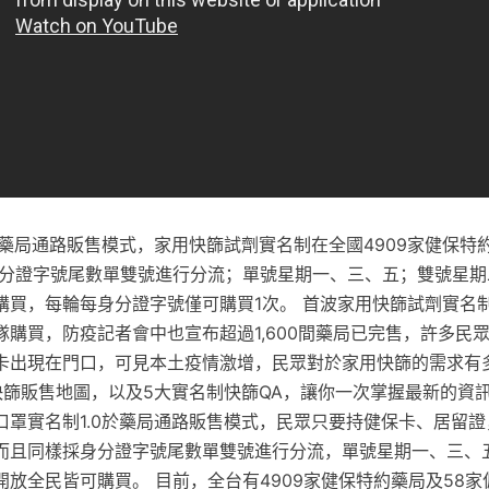
於藥局通路販售模式，家用快篩試劑實名制在全國4909家健保特
身分證字號尾數單雙號進行分流；單號星期一、三、五；雙號星期
購買，每輪每身分證字號僅可購買1次。 首波家用快篩試劑實名
隊購買，防疫記者會中也宣布超過1,600間藥局已完售，許多民
卡出現在門口，可見本土疫情激增，民眾對於家用快篩的需求有多
快篩販售地圖，以及5大實名制快篩QA，讓你一次掌握最新的資訊
口罩實名制1.0於藥局通路販售模式，民眾只要持健保卡、居留
而且同樣採身分證字號尾數單雙號進行分流，單號星期一、三、
放全民皆可購買。 目前，全台有4909家健保特約藥局及58