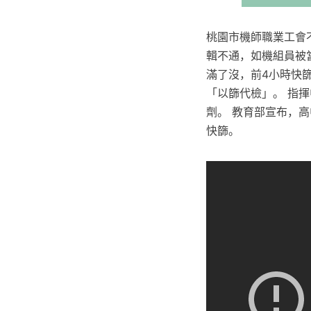
桃園市機師職業工會
輯不通，如機組員被
滿了沒，前4小時快篩
「以篩代檢」。 指
劑。 教育部宣布，高
快篩。