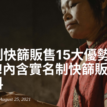
制快篩販售15大優
3!內含實名制快篩
料
 August 25, 2021