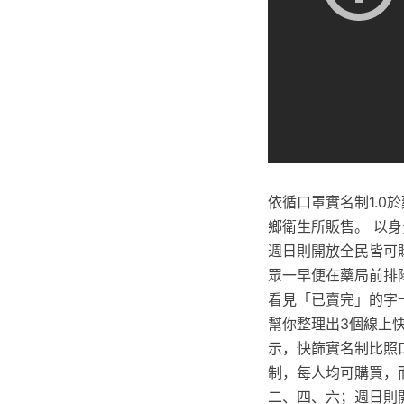
依循口罩實名制1.0
鄉衛生所販售。 以
週日則開放全民皆可
眾一早便在藥局前排
看見「已賣完」的字
幫你整理出3個線上
示，快篩實名制比照
制，每人均可購買，
二、四、六；週日則開