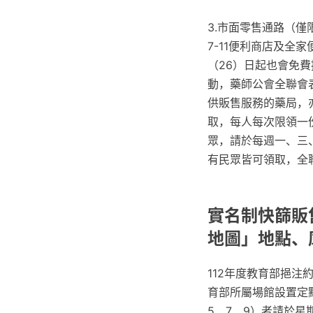
3.市面零售通路（
7-11便利商店及全
（26）日起也會免費
動，藥師公會全聯會
供販售服務的藥局，
取，每人每次限領一
眾，請於每週一、三
有民眾皆可領取，全
實名制快篩販
地圖」地點、
112年度教育部挹注
育部所屬場館設置定點
5、7、9）者請於星