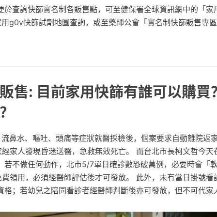
便於查詢快篩實名制各販售點，可至健保署全球資訊網中的「家
家用g0v快篩試劑地圖查詢，或至藥師公會「實名制快篩販售專
販售: 目前家用快篩有誰可以購買
？
、流鼻水、嘔吐、頭痛等症狀就醫採檢後，個案要求自動離院返家
住家經家人發現昏迷送醫，急救無效死亡。 而台北市長柯文哲今天
，若不做任何動作，北市5/7單日確診數恐破萬例，必要時會「
免費領用，必須經醫師評估後才可發放。 此外，未有當日掛號看
資格；若幼兒之陪同看診者經醫師判斷後亦可發放，但不可代家