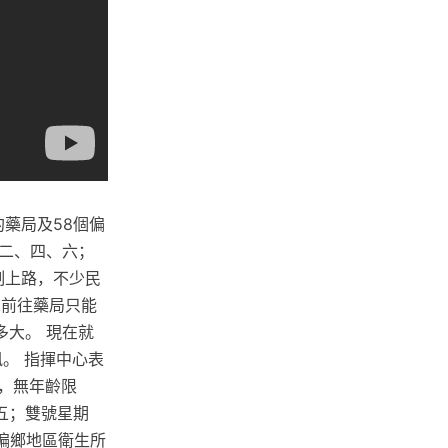
約藥局及58個偏
二、四、六；
制上路，不少民
眾前往藥局只能
大。 現在就
。 指揮中心表
證，無年齡限
五；雙號星期
家偏鄉地區衛生所