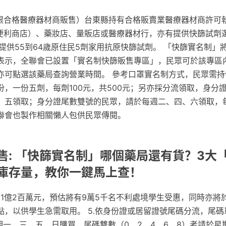
僅限合格醫療器材商販售）台東縣持有合格販賣業醫療器材商許可
家便利商店）、藥妝店、量販店或醫療器材行，亦有提供快篩試劑
提供55到64歲原住民5劑家用抗原快篩試劑。 「快篩實名制」
表示，全聯會已設置「實名制快篩販售專區」，民眾可於該專區
亦可點選該藥局查詢營業時間。 參考口罩實名制方式，民眾需持
份，一份五劑，每劑100元，共500元；另亦採分流領取，身分
、五領取；身分證尾數雙號的民眾，請於每週二、四、六領取，
聯會也製作相關懶人包供民眾傳閱。
售: 「快篩實名制」哪個藥局還有貨？3大
庫存量，教你一鍵馬上查！
約1億2百萬元，預估將有9萬5千名不利處境學生受惠，同時亦將
，以供學生急需取用。 5.依身份證或居留證號尾碼分流，尾碼
期一、三、五、日購買，尾碼雙數（0、2、4、6、8）者請於星