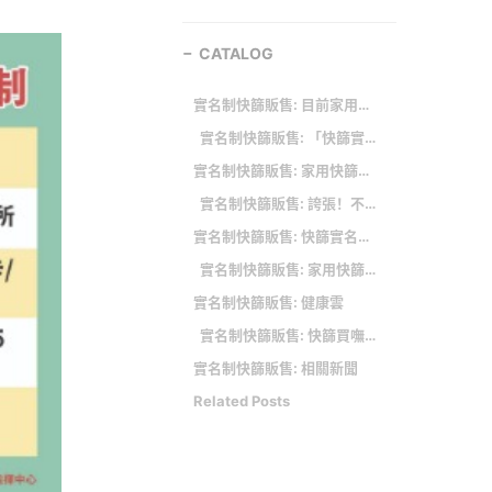
CATALOG
實名制快篩販售: 目前家用快篩有誰可以購買？購買上是否有限制？
實名制快篩販售: 「快篩實名制」哪個藥局還有貨？3大「家用快篩地圖」地點、庫存量，教你一鍵馬上查！
實名制快篩販售: 家用快篩試劑實名制：使用教學
實名制快篩販售: 誇張！不配合防疫還嘴硬 口罩甩店員臉上：我有的是錢！
實名制快篩販售: 快篩實名制9點開賣！購買規則QA一次看「今天身分證雙號先搶」
實名制快篩販售: 家用快篩試劑實名制4月28日上路，民眾可持健保卡購買；另5月1日起欲購買口罩實名制的民眾請至145家藥局購買
實名制快篩販售: 健康雲
實名制快篩販售: 快篩買嘸藥局等不到貨 民眾嘆
實名制快篩販售: 相關新聞
Related Posts