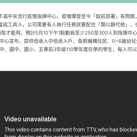
不滿中央流行疫情指揮中心，疫情爆發至今「超前部署」有問題
當成工具人，公司需要有人執行任務就要配合「類以篩代檢」，
陰才能飛，預計5月10下午1點動員至少250至300人到指揮中
揮中心宣布，提供低收入中低收入戶、長照機構住民、0~6歲幼
中、國中、國小、五專前3年級110學年度在學的學生，每人可