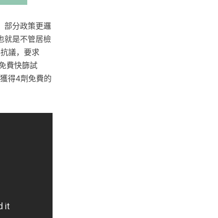
，部分政策更邏
也就是不管居檢
心抗議，要求
兒免費快篩試
以獲得4劑免費的