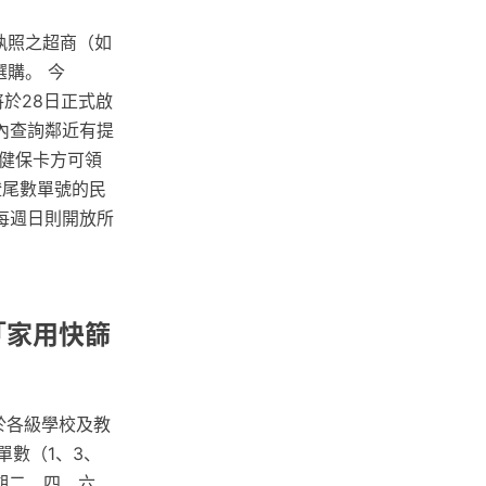
執照之超商（如
選購。 今
將於28日正式啟
內查詢鄰近有提
健保卡方可領
證尾數單號的民
每週日則開放所
「家用快篩
於各級學校及教
單數（1、3、
期二、四、六、