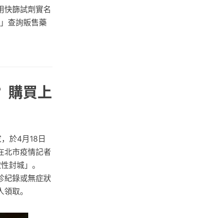
用快篩試劑實名
區」查詢販售藥
？購買上
，於4月18日
在北市疫情記者
軟性封城」。
診紀錄或無症狀
人領取。