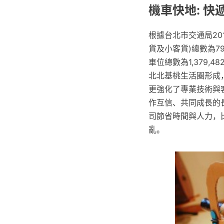
機車快地: 快遞配送
根據台北市交通局201
貨及小客貨)總數為79
車位總數為1,379,
北北基桃生活圈形成
更強化了專業技術與
作互信、共同成長的
司節省時間與人力，
亂。