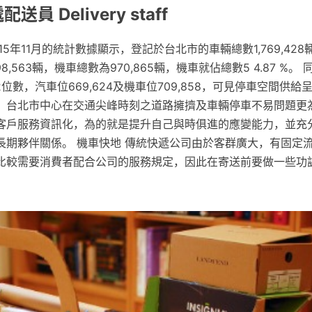
員 Delivery staff
5年11月的統計數據顯示，登記於台北市的車輛總數1,769,428
8,563輛，機車總數為970,865輛，機車就佔總數5 4.87 %。
482位數，汽車位669,624及機車位709,858，可見停車空間供
，台北市中心在交通尖峰時刻之道路擁擠及車輛停車不易問題更為
客戶服務資訊化，為的就是提升自己與時俱進的應變能力，並充
長期夥伴關係。 機車快地 傳統快遞公司由於客群廣大，有固定
比較需要消費者配合公司的服務規定，因此在寄送前要做一些功