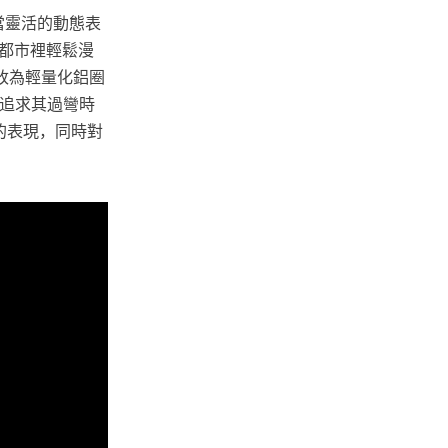
當靈活的動態表
都市裡輕鬆漫
圈改為輕量化鋁圈
切追求其過彎時
的表現，同時對