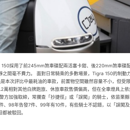
a 150採用了前245mm煞車碟配兩活塞卡鉗、後220mm煞車
之間毫不費力。 面對日常騎乘的多數場景，Tigra 150的制動
L的油耗是本次評比中最耗油的車款，前置物空間雖然容量不小，但受
8.2萬相對其他白牌跑旅、休旅車款售價偏高，但在全車燈具上
 警方加強取締，常攔查「抄捷徑」或「誤闖」的騎士，依苗栗縣
1件、98年告發7件、99年有10件，有些騎士不認錯，以「誤闖
但都被駁回。