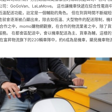
司：GoGoVan、LaLaMove。 這也讓機車快遞在綜合性電
低溫配送功能，註定是一個輔助的角色。 但在到貨時間不斷縮短
性就會逐漸被凸顯出來，除去如低溫、大型物件的配送限制，機
些合作之中，momo購物網觀察，在合作的物流業者之中，除了
服務。 在都會區配送中，會以機車配送為主、貨車為輔，這樣的
 在富昇物流旗下的220輛車隊中，約6成為是機車，顯見機車物