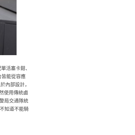
碟配單活塞卡鉗、
力皆能從容應
限於內部設計，
依然使用傳統鹵
警局交通隊統
及不知道不能騎