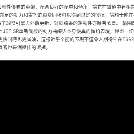
車身和剛性優異的車架，配合良好的配重和傾角，讓它在彎道中有相
，充足的動力和靈巧的車身同樣可以得到良好的發揮，讓騎士能在
改款除了調整引擎與外觀更新，對於騎乘的運動性亦頗有著墨。 輪
JET SR重新調校的動力曲線與本身優異的傾角表現，極盡一
更快同時也更省油，這樣近乎全能的表現不僅令人期待它在TSR
費者也是個極佳的選擇。