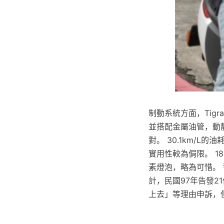
制動系統方面，Tigr
並搭配金屬油管，動靜
對。 30.1km/
實用性較為侷限。 1
素燈泡，略為可惜。
計，民國97年告發2
上去」等理由申訴，