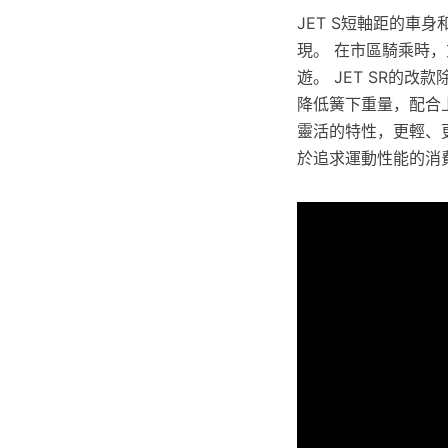
JET S短軸距的
現。 在市區騎乘時
遊。 JET SR的
降低簧下重量，配合上
靈活的特性，更輕、
於追求運動性能的消