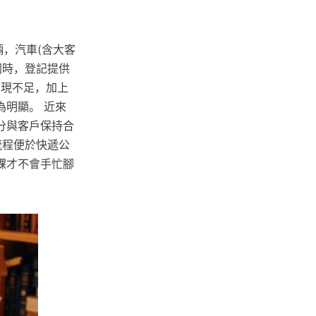
輛，汽車(含大客
 同時，登記提供
給呈現不足，加上
明顯。 近來
分與客戶保持合
流程便於快遞公
課才不會手忙腳