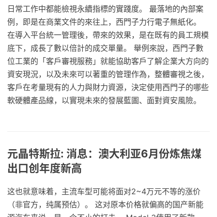
日常工作中都能檢視永續指標的實踐度。 最落地的內部案
例，即是在商業文件的來往上，西門子力行電子無紙化。
在導入平台統一管理後，帶來的效果，是在既有的員工規模
底下，成長了數以倍計的成交單量。 舉例來說，西門子數
位工業的「客戶審視服務」就能協助客戶了解企業大方向的
資安現況，以及未來可以著重的管理作為，整體審視之後，
客戶在考量現有的人力與財力資源，決定使用西門子的哪些
軟硬體產品線，以實現未來的發展藍圖、面對資安風險。
元晶特斯拉: 消息：澳大利亚6月份炼焦煤
出口创年度新高
这也就意味着，主流车型可能将面对2~4万元不等的涨价
（非官方，纯属预估）。 这对原本价格就偏高的国产新能