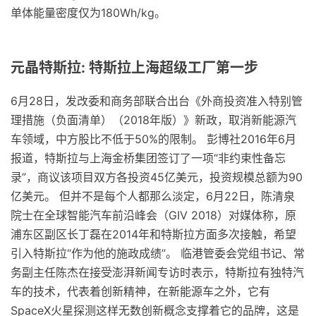
单体能量密度仅为180Wh/kg。
元晶特斯拉: 特斯拉上海超级工厂第一步
6月28日，发改委和商务部联合出台《外商投资准入特别管
理措施（负面清单）（2018年版）》新政，取消新能源汽
车领域，中方股比不低于50%的限制。 彭博社2016年6月
报道，特斯拉与上海金桥集团签订了一项“非约束性备忘
录”，商议该项目双方各投资45亿美元，投资规模总额为90
亿美元。 但并不是每个人都那么淡定，6月22日，陈清泉
院士在全球智能汽车前沿峰会（GIV 2018）对媒体称，原
浦东区副区长丁磊在2014年和特斯拉方面多次接触，希望
引入特斯拉“作为他的施政成绩”。 临港管委会党组书记、常
务副主任陈杰在接受澎湃新闻专访时表示，特斯拉有独特汽
车的技术，代表着创新精神，在新能源车之外，它有
SpaceX火星探测这样无数创新概念支撑着它的品牌，这是