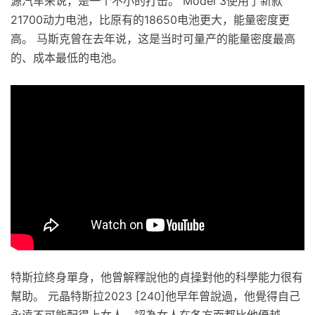
源汽车来说，是一个不小的打击。 Model 3使用了新款
21700动力电池，比原有的18650电池更大，能量密度更
高。 马斯克曾在去年说，这是当时可量产的能量密度最高
的、成本最低的电池。
特斯拉終身單身，他曾解釋說他的貞操對他的科學能力很有
幫助。 元晶特斯拉2023 [240]他早年曾說過，他覺得自己
永遠不可能配得上女人，認為女人在各方面都比他優越。