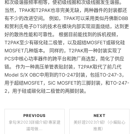
和次级谐振频率相等，使初级线圈和次级线圈发生谐振。
当然，TPAK和T2PAK也非完美无缺，两种器件的封装都还
有不少的改进空间。 例如，TPAK可以采用类似丹佛斯DBB
和贺利氏电子DTS的技术在模块内部实现双面烧结，达到更
好的散热性能和可靠性。 根据目前能找到的拆机视频，
T2PAK至少有碳化硅二极管，以及超结MOSFET或碳化硅
MOSFET几种版本。 同样的，T2PAK用一种封装实现了
PCS中核心功率器件的跨平台和跨厂商选型，简化了供应
链。 作为一种高压单管表贴封装，T2PAK取代了前几代
Model S/X OBC中用到的TO-247封装，包括TO-247-3，
用于超结MOSFET，SiC MOSFET的三脚封装，和TO-247-
2，用于硅或碳化硅二极管的两脚封装。
PREVIOUS
NEXT
拿勾米2023詳細介紹!專家建
美好證2023介紹!（小編貼心
議咁做...
推薦）