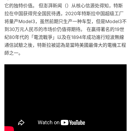
它的独特价值。 但澎湃新闻（）从核心信源处得知，特斯
拉在中国获得完全国民待遇，2020年特斯拉中国超级工厂
将量产Model3，虽然前期只生产一种车型，但是Model3不
到30万元人民币的市场价仍值得期待。 在贏得著名的19世
紀80年代的「電流戰爭」以及在1894年成功進行短波無線
通信試驗之後，特斯拉被認為是當時美國最偉大的電機工程
師之一。