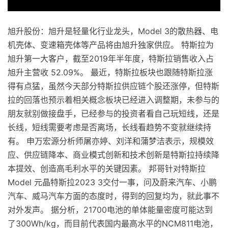
旭升股份：旭升是轻量化行业龙头，Model 3的散热器、电
机壳体、变速箱壳体等产品将由旭升独家供应。 特斯拉为
旭升第一大客户，截至2019年半年度，特斯拉销售收入占
旭升主营收 52.09%。 最近，特斯拉板块也跟随特斯拉涨
得有点猛，虽然今天部分特斯拉供应链个股还涨停，但特斯
拉的回落也预示着相关概念板块已经进入调整期，未参与的
朋友就别做接盘手，已经参与的投资者看自己玩短线，还是
长线，短线需要考虑是否离场，长线看趋势不变就继续持
有。 申万宏源分析师屠亦婷、刘洋和蒲梦洁表示，规模效
应、供应链降本、商业模式创新和技术创新是特斯拉持续降
本提效、创造高毛利水平的关键因素。 邦哥针对特斯拉
Model 元晶特斯拉2023 3交付一事，问及蔚来汽车、小鹏
汽车、威马汽车方面的态度时，得到的回复均为，就此事不
对外发声。 据分析，21700电池的单体能量密度可能达到
了300Wh/kg，而目前代表国内最高水平的NCM811电池，