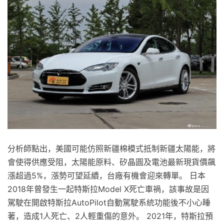
分析師點出，美國可能仿照新疆棉模式抵制新疆太陽能，將
會使得供應受阻，太陽能原料、矽晶圓及電池最新現貨價飆
漲超過5%，漲勢可望延續，台廠有機會迎來轉單。 日本
2018年曾發生一起特斯拉Model X死亡車禍，該事故是因
駕駛在開啟特斯拉AutoPilot自動駕駛系統功能後不小心睡
著，造成1人死亡、2人輕重傷的意外。 2021年，特斯拉預