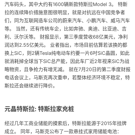
汽车码头，其中大约有1600辆新款特斯拉Model 3。 特斯
拉的连续降价措施意图很明显，就是对抗远在中国竞争者
们，同为互联网造车公司的蔚来汽车、小鹏汽车、威马汽车
等。 当然，还有传统车企，比如奔驰、奥迪、比亚迪、吉
利、沃尔沃等。 财报显示，第三季度营收68亿美元，净利
润达到2.55亿美元。 业者指出，市场目前估算若该换的都
换上SiC，则2辆Tesla纯电动车约要一片6吋SiC晶圆，如此
就消耗掉全球当下SiC总产能，因此车厂近2年视来SiC为战
略物资，且争抢力有增无减。 就在7月20日的第二季度财报
电话会议上，马斯克再次重申，若整体经济环境不稳定，特
斯拉还会继续进行降价。
元晶特斯拉: 特斯拉家充桩
经过几年工商业储能的摸索后，特斯拉能源于2015年挂牌
成立。 同年，马斯克公布了一款悬挂式家用储能电池：