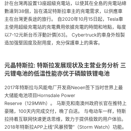
計在台灣再設置13座超級充電站，以使其在全島的充電站總
數達到38個，旨在滿足特斯拉車主的充電需求，以供應車
主在台灣更長途的旅行。 自2020年10月15日起，Tesla車
主使用超級充電站的充電費用依據充電的時間和地點，每度
以7-12元新台币浮動計價[63]。 Cybertruck的車身外殼製
造加强堅固度及耐用度，充分保護車上的乘客。
元晶特斯拉: 特斯拉发展现状及主营业务分析 三
元锂电池的低温性能亦优于磷酸铁锂电池
2017年特斯拉与风能电厂开发商Neoen签下当时世界上最
大储能电池项目Hornsdale Power
Reserve（129MWh）。 马斯克和南澳州政府长官在推特上
豪赌，100天内完成交付，晚了白送。 与电动车一样，特斯
拉持着互联网快速更迭思维，致力于提供极致的用户体验。
2018年特斯拉APP上线”风暴预警“（Storm Watch）功能。