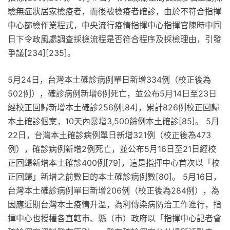
驗無症狀居家檢疫者，而後被檢疫者確診，由於不符合指揮
中心篩檢作業程式，中央流行疫情指揮中心指揮官陳時中同
日下令政風處調查採檢流程是否符合程序及採檢理由，引發
爭議[234][235]。
5月24日，台灣本土確診病例單日新增334例（校正後為
502例），確診病例新增6例死亡，並公布5月14日至23日
經校正回歸新增本土確診256例[84]，累計826例校正回歸
本土確診個案，10天內暴增3,500餘例本土確診[85]。 5月
22日，台灣本土確診病例單日新增321例（校正後為473
例），確診病例新增2例死亡，並公布5月16日至21日經校
正回歸新增本土確診400例[79]，這是指揮中心首次以「校
正回歸」新增之前數日的本土確診病例數[80]。 5月16日，
台灣本土確診病例單日新增206例（校正後為284例），為
因應近期台灣本土疫情升溫，為利傳染病防治工作進行，指
揮中心也授權各直轄市、縣（市）政府以「指揮中心記者會