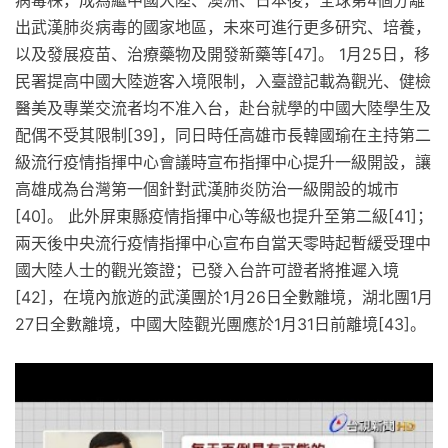
出武漢肺炎病毒的國家地區，未來可進行更多研究、培養，
以及發展疫苗、治療藥物及開發新藥等[47]。 1月25日，移
民署提高中國大陸遊客入境限制，入臺證記載為觀光、健檢
醫美及專業交流者均不准入台，赴台就學的中國大陸學生及
配偶不受其限制[39]，同日時任高雄市長韓國瑜在主持第二
級流行疫情指揮中心會議時宣布指揮中心提升一級開設，讓
高雄成為台灣第一個針對武漢肺炎防治一級開設的城市
[40]。 此外屏東縣疫情指揮中心等級也提升至第二級[41]；
兩天後中央流行疫情指揮中心宣布自當天零時起暫緩受理中
國大陸人士的觀光簽證；已發入台許可證者將推遲入境
[42]，在境內旅遊的武漢團於1月26日全數離境，湖北團1月
27日全數離境，中國大陸觀光團應於1月31日前離境[43]。