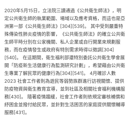
2020年5月15日，立法院三讀通過《公共衛生師法》，明
定公共衛生師的執業範圍、場域以及應考資格，而這也是亞
洲第一部《公共衛生師法》[304][539]。 其中受到嚴重特
殊傳染性肺炎疫情的影響，《公共衛生師法》的確立公共衛
生師平時分別在公家機關、私人企業或自行開業來規劃服
務，而在疫情發生或政府有特別需求時得以徵調[304]
[540]。 在這期間，衛生福利部還特別委託公共衛生學會展
開「防疫新生活健康行為監測研究計劃」，希望藉由公共衛
生專業了解民眾的健康行為[304][541]。 4月確診人數
2023 社會工作者則為遊民等弱勢族群進行訪視關懷、提供
防疫物資與衛生教育宣導，並到社區及相關社會福利機構服
務[430]。 隨著疫情趨緩，社會工作者則依規定審核補償和
紓困金並撥付給民眾，並針對生活困苦的家庭提供關懷輔導
服務[431]。