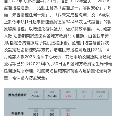
自2023年3月6日至4月30日，推動「112年全民COVID-19
疫苗接種運動」，活動主軸為「疫苗加一，解封安心」，呼
籲「未曾接種任何一劑」、「尚未完成基礎劑」及「6歲以
上於今年1月1日起未接種過莫德納BA.4/5次世代疫苗」的對
象響應接種，以增進免疫保護力，做好開放準備。 4月確診
人數 活動期間將透過與各地方政府共同推動，由各縣市安
排/指定合約醫療院所提供接種服務，並運用增設疫苗診次
及設定社區接種站等方式，增進民眾接種可近性[231]。 4
月確診人數2023 指揮中心表示，前述事項及醫療院所通報
流程等已於今(2022)年9月30日函知各地方政府衛生局轉轄
區醫療院所辦理，相關防治措施亦將視國內疫情變化適時調
整，確保國內防疫安全。