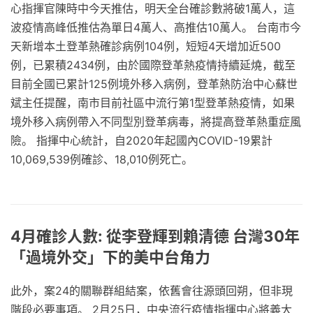
心指揮官陳時中今天推估，明天全台確診數將破1萬人，這
波疫情高峰低推估為單日4萬人、高推估10萬人。 台南市今
天新增本土登革熱確診病例104例，短短4天增加近500
例，已累積2434例，由於國際登革熱疫情持續延燒，截至
目前全國已累計125例境外移入病例，登革熱防治中心蘇世
斌主任提醒，南市目前社區中流行第1型登革熱疫情，如果
境外移入病例帶入不同型別登革病毒，將提高登革熱重症風
險。 指揮中心統計，自2020年起國內COVID-19累計
10,069,539例確診、18,010例死亡。
4月確診人數: 從李登輝到賴清德 台灣30年
「過境外交」下的美中台角力
此外，案24的關聯群組結案，依舊會往源頭回朔，但非現
階段必要事項。 2月25日，中央流行疫情指揮中心將義大