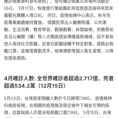
確診個案資料發布原則」，發布確診個案公共場所活動史
[64]。 3月17日，恢復旅行業組團赴帛琉旅遊及接待帛琉來
臺觀光團體入境[28]。 同日，疫情指揮中心表示，秋冬防
疫專案繼續維持實施。 提醒民眾出入醫療照護、公共運
輸、生活消費、教育學習、觀展觀賽、休閒娛樂、宗教祭祀
及洽公機關（構）等八大類高感染傳播風險場域，因不易與
他人保持社交距離，且會近距離接觸不特定對象，請務必佩
戴口罩，並應落實勤洗手、咳嗽禮節等個人衛生習慣，以降
低感染風險。
4月確診人數: 全世界確診者超過2.717億、死者
超過534.2萬（12月15日）
5月25日，台灣居家隔離人數於今日歸零[198]。 放寬精神
科病房探視，在相關防疫措施及限定條件下親友可預約探
視，訪客與病人仍需全程佩戴口罩[199]。 5月10日，台灣