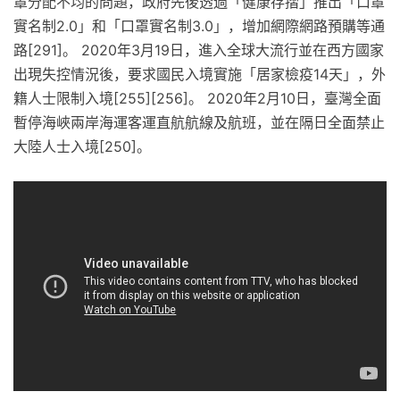
罩分配不均的問題，政府先後透過「健康存摺」推出「口罩
實名制2.0」和「口罩實名制3.0」，增加網際網路預購等通
路[291]。 2020年3月19日，進入全球大流行並在西方國家
出現失控情況後，要求國民入境實施「居家檢疫14天」，外
籍人士限制入境[255][256]。 2020年2月10日，臺灣全面
暫停海峽兩岸海運客運直航航線及航班，並在隔日全面禁止
大陸人士入境[250]。