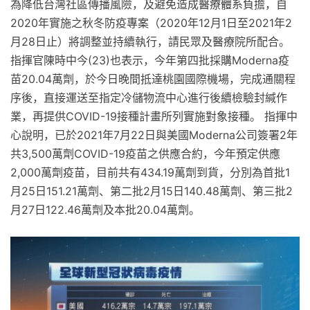
為降低台灣社區傳播風險，及避免造成醫療體系負擔，自
2020年實施之秋冬防疫專案（2020年12月1日至2021年2
月28日止）將調整並持續執行，請民眾及醫療院所配合。
指揮官陳時中今(23)也表示，今年第四批採購Moderna疫
苗20.04萬劑，於今日晚間抵達桃園國際機場，完成通關程
序後，直接運送至指定冷儲物流中心進行後續檢驗封緘作
業，再提供COVID-19接種計畫所列實施對象接種。 指揮中
心說明，已於2021年7月22日與美國Moderna公司簽署2年
共3,500萬劑COVID-19疫苗之供應合約，今年預定供應
2,000萬劑疫苗，目前共有434.19萬劑到貨，分別為首批1
月25日151.21萬劑、第二批2月15日140.48萬劑、第三批2
月27日122.46萬劑及本批20.04萬劑。