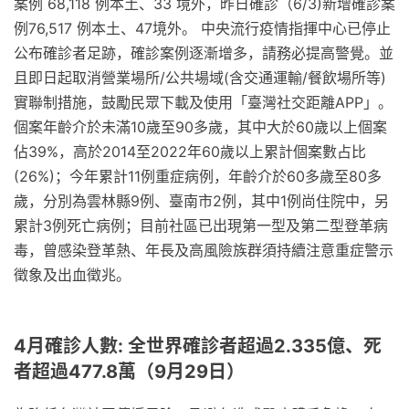
案例 68,118 例本土、33 境外，昨日確診（6/3)新增確診案
例76,517 例本土、47境外。 中央流行疫情指揮中心已停止
公布確診者足跡，確診案例逐漸增多，請務必提高警覺。並
且即日起取消營業場所/公共場域(含交通運輸/餐飲場所等)
實聯制措施，鼓勵民眾下載及使用「臺灣社交距離APP」。
個案年齡介於未滿10歲至90多歲，其中大於60歲以上個案
佔39%，高於2014至2022年60歲以上累計個案數占比
(26%)；今年累計11例重症病例，年齡介於60多歲至80多
歲，分別為雲林縣9例、臺南市2例，其中1例尚住院中，另
累計3例死亡病例；目前社區已出現第一型及第二型登革病
毒，曾感染登革熱、年長及高風險族群須持續注意重症警示
徵象及出血徵兆。
4月確診人數: 全世界確診者超過2.335億、死
者超過477.8萬（9月29日）