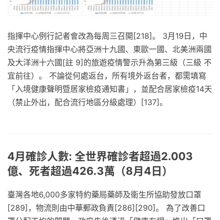
指揮中心例行記者會改為每周三召開[218]。 3月19日，中
央流行疫情指揮中心將亞洲十九國、東歐一國、北美洲兩國
及大洋洲十六國[註 9]的旅遊疫情警示升為第三級（三級 不
宜前往）。 不論從何處返台，所有境外返台者，都需填寫
「入境健康聲明暨居家檢疫通知書」，並配合居家檢疫14天
（禁止外出，配合流行地區分級處理）[137]。
4月確診人數: 全世界確診者超過2.003
億、死者超過426.3萬（8月4日）
臺灣各地6,000多家特約藥局藥師及衛生所協助發放口罩
[289]，物流則由中華郵政負責[286][290]。 為了改善口