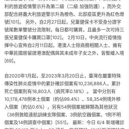
利的旅遊疫情警示升為第二級（二級 加強防護），而外交
部配合將義大利旅遊警示升為橙色、北部疫區更升為紅色燈
號[101]。 另外，自2月27日起，兒童健保卡不受身分證字
號尾數單雙號分流限制，每日都可購買，且最多一次可持三
張兒童健保卡購買口罩[102]。 2月10日，中央流行疫情指
揮中心宣佈自2月11日起，港澳人士除商務相關人士、擁有
中華民國居留證港澳配偶與其未成年子女之外，皆暫緩入境
[69]。
自2020年1月起，至2023年3月20日止，臺灣在嚴重特殊
傳染性肺炎疫情中的累計確診個案有10,236,886人，累計
死亡個案則有18,803人（病死率0.18%）。 當中分別有
10,178,478例本土個案（約佔99.4%）、58,354例境外移
入個案（約佔0.6%），另有54例個案被歸類為其他狀況
（36例敦睦遠航訓練支隊個案、3例航空器個案、1例不明
個案及14例調查中個案）[551]。 最新：今日 6/4 新增確診