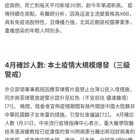
症病例，死亡則每天平均新增35例，創今年單週新高。 疫
情持續在高點，有醫師分析，因為這波主流變異株為XBB，
具有免疫逃脫特性，且傳播力強，尤其近期是校園畢業季，
重複感染的年輕人特別多。
4月確診人數: 本土疫情大規模爆發（三級
警戒）
外交部領事事務局因應菲律賓片面禁止台灣公民入境措施，
同步將菲律賓旅遊警示提升至紅色（不宜前往 儘速離境）
[71]。 晚間，陸委會宣佈疫情期間有條件開放中國大陸籍非
中華民國籍子女來臺的措施，引發社會議論[72]。 4月確診
人數 1月31日，中央流行疫情指揮中心表示，臺大醫學院醫
技系張淑媛教授已從康復的第10例病患分離出新冠狀病毒的
病毒株，成為繼中國大陸、澳洲、日本後，全球第4個分離