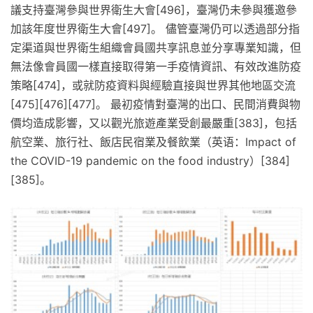
議支持臺灣參與世界衛生大會[496]，臺灣仍未參與獲邀參
加該年度世界衛生大會[497]。 儘管臺灣仍可以透過部分指
定渠道與世界衛生組織會員國共享訊息並分享專業知識，但
無法像會員國一樣直接取得第一手疫情資訊、有效改進防疫
策略[474]，或就防疫資料與經驗直接與世界其他地區交流
[475][476][477]。 最初疫情對臺灣的出口、民間消費與物
價均造成影響，又以觀光旅遊產業受創最嚴重[383]，包括
航空業、旅行社、飯店民宿業及餐飲業（英语：Impact of
the COVID-19 pandemic on the food industry）[384]
[385]。