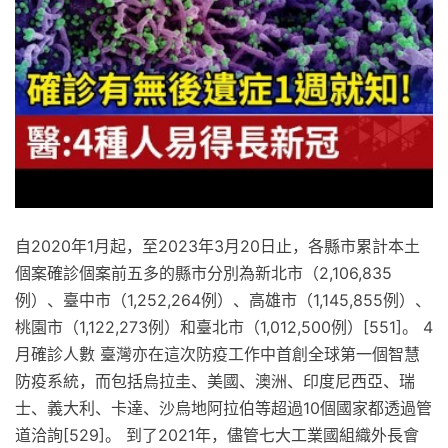
自2020年1月起，至2023年3月20日止，各縣市累計本土
個案確診個案前五多的縣市分別為新北市（2,106,835
例）、臺中市（1,252,264例）、高雄市（1,145,855例）、
桃園市（1,122,273例）和臺北市（1,012,500例）[551]。 4
月確診人數 臺灣亦在這次防疫工作中首創全球第一個智慧
防疫系統，而包括烏拉圭、美國、澳洲、印度尼西亞、瑞
士、義大利、卡達、沙烏地阿拉伯等超過10個國家都透過管
道洽詢[529]。 到了2021年，儘管七大工業國組織外長會