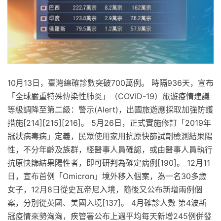
10月13日，臺灣總確診數突破700萬例。 時隔936天，宣布
「全球嚴重特殊傳染性肺炎」（COVID-19）旅遊疫情建議
等級調降至第二級：警示(Alert)，出國旅遊應採取加強防護
措施[214][215][216]。 5月26日，正式實施修訂「2019年
冠狀病毒病」定義，民眾使用家用抗原快篩試劑檢測結果陽
性，不分年齡及族群，經醫事人員確認，或由醫事人員執行
抗原快篩結果陽性者，即可研判為確定病例[190]。 12月11
日，宣布首例「Omicron」境外移入個案，為一名30多歲
女子，12月8日從史瓦帝尼入境，隨後又公布新增兩例個
案，分別從英國、美國入境[137]。 4月確診人數 第4波新
冠疫情來勢洶洶，疾管署公布上週平均每天新增245例併發