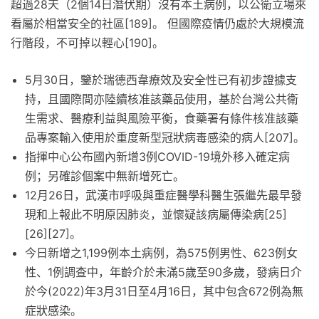
超過28天（2個14日潛伏期）沒有本土病例，以公衛立場來
看屬於相當安全的社區[189]。 但國際疫情仍處於大規模流
行階段，不可掉以輕心[190]。
5月30日，鑒於瑞德西韋療效及安全性已有初步證據支
持，且國際間亦陸續核准該藥品使用，基於台灣公共衛
生需求、醫療利益與風險平衡，食藥署有條件核准該藥
品專案輸入使用於重度新型冠狀病毒感染的病人[207]。
指揮中心公布國內新增3例COVID-19境外移入確定病
例；另確診個案中無新增死亡。
12月26日，武漢市呼吸與重症醫學科醫生張繼先最早發
現和上報此不明原因肺炎，並懷疑該病屬傳染病[25]
[26][27]。
今日新增之1,199例本土病例，為575例男性、623例女
性、1例調查中，年齡介於未滿5歲至90多歲，發病日介
於今(2022)年3月31日至4月16日，其中包含672例為無
症狀感染。