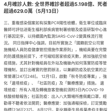
4月確診人數: 全世界確診者超過5.198億、死者
超過629.0萬（5月13日）
三、重複感染個案如有採集PCR陽性檢體，衛生單位或臨床
醫師可評估送衛生福利部疾病管制署檢驗及疫苗研製中心進
行基因定序，以持續國內監測SARS-CoV-2變異株流行現
況。 同日指揮中心強調，目前所實施之「國籍航空公司實
施機組人員防疫健康管控措施作業原則」，機組員要在完整
的防護措施前提下，才可縮短居家檢疫天數，將加強航空檢
疫措施，尤其針對機組員在外站及機艙內如何落實防疫等管
理機制，並訂出確實的懲罰辦法，以兼顧防疫及航空業的正
常營運[247][248]。 12月1日，啟動「秋冬防疫專案」，強
化「邊境檢疫」、「社區防疫」及「醫療應變」措施。 邊
境檢疫：所有入境及轉機旅客登機前須附3日內COVID-19
核酸檢驗報告；社區防疫：出入八大類場所應佩戴口罩，經
勸導不聽者依法開罰；醫療應變：加強通報採檢，訂定獎勵
指標[236][237]。 8月17日，彰化縣衛生局長葉彥伯主動採