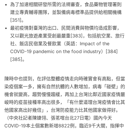
為了加速相關研發所需的法規審查，食品藥物管理署則
建立專責輔導團隊，並製備病毒標準品提供給相關機構
[351]。
最初疫情對臺灣的出口、民間消費與物價均造成影響，
又以觀光旅遊產業受創最嚴重[383]，包括航空業、旅行
社、飯店民宿業及餐飲業（英語：Impact of the
COVID-19 pandemic on the food industry）[384]
[385]。
陳時中也提到，在評估整體疫情走向時確實會有高點，但當
染疫個案一多，擁有自然抗體的人數增加，病毒「碰壁」的
機會就變高，趨勢慢慢趨緩，再加上台灣比鄰近國家疫情嚴
峻時的疫苗接種率高出很多，「有什麼道理台灣疫情會比其
他國家高出好幾倍」，台灣防疫能力比其他國家做得好。
（中央社記者陳婕翎、張茗喧台北27日電）國內今天
COVID-19本土個案數新增8822例，臨近9千大關，指揮中