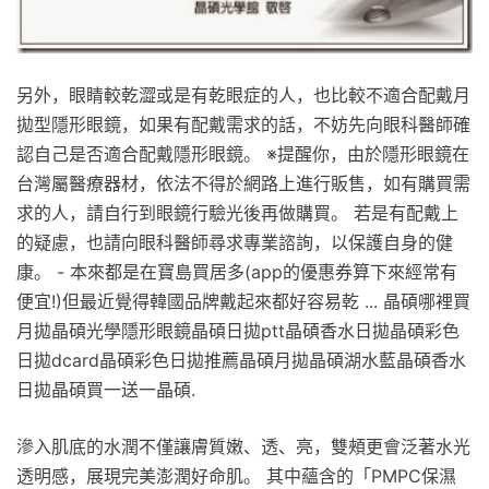
另外，眼睛較乾澀或是有乾眼症的人，也比較不適合配戴月
拋型隱形眼鏡，如果有配戴需求的話，不妨先向眼科醫師確
認自己是否適合配戴隱形眼鏡。 ※提醒你，由於隱形眼鏡在
台灣屬醫療器材，依法不得於網路上進行販售，如有購買需
求的人，請自行到眼鏡行驗光後再做購買。 若是有配戴上
的疑慮，也請向眼科醫師尋求專業諮詢，以保護自身的健
康。 - 本來都是在寶島買居多(app的優惠券算下來經常有
便宜!)但最近覺得韓國品牌戴起來都好容易乾 ... 晶碩哪裡買
月拋晶碩光學隱形眼鏡晶碩日拋ptt晶碩香水日拋晶碩彩色
日拋dcard晶碩彩色日拋推薦晶碩月拋晶碩湖水藍晶碩香水
日拋晶碩買一送一晶碩.
滲入肌底的水潤不僅讓膚質嫩、透、亮，雙頰更會泛著水光
透明感，展現完美澎潤好命肌。 其中蘊含的「PMPC保濕