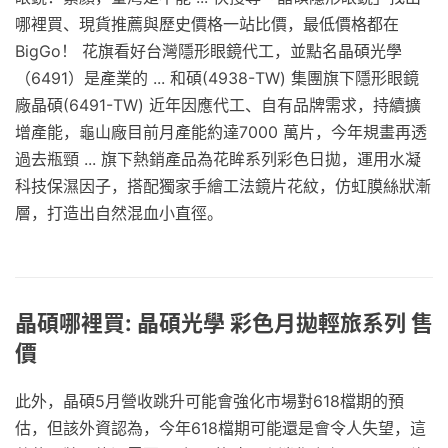
哪裡買、現貨推薦與歷史價格一站比價，最低價格都在
BigGo！ 花旗看好台灣隱形眼鏡代工，並點名晶碩光學
（6491）是產業的 ... 和碩(4938-TW) 集團旗下隱形眼鏡
廠晶碩(6491-TW) 近年因應代工、自有品牌需求，持續擴
增產能，龜山廠目前月產能約達7000 萬片，今年規畫再透
過去瓶頸 ... 旗下熱銷產品為花眸系列彩色日拋，運用水凝
科技保濕因子，搭配獨家手繪工法鏡片花紋，仿虹膜絲狀漸
層，打造出自然混血小直徑。
晶碩哪裡買: 晶碩光學 彩色月拋輕旅系列 售
價
此外，晶碩5月營收跳升可能會強化市場對618檔期的預
估，但該外資認為，今年618檔期可能還是會令人失望，這