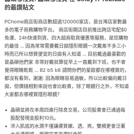
的最讚貼文
PChome商店街商店數超過120000家店，是台灣店家數最
多的電子商務購物平台。 商店街開店目前推出跨店宅配$0
免運、24h快速到貨、四大超商取貨優惠等服務，是您購物
的最佳 ... 因為常常需要戴日拋隱形眼鏡一次戴差不多三小
時而已所以想買便宜的日拋有人知道 ... 目前戴過最喜歡的
是晶碩他們家 非常好戴就算從早上一直戴到下班，也不會
覺得眼睛乾乾 ... B2 b5 b8 請問你們的星歐都在哪裡買的，
都沒有看到，謝謝. 因為眼睛容易過敏，所以比較偏向戴日
拋，但價錢相對來說也會比較貴，除了眼鏡行之外，不知道
大家都去哪裡買隱形眼鏡？
晶碩並將在本周四進行除息交易，公司股東會已通過每
股配發現金股利10元。
滲入肌底的水潤不僅讓膚質嫩、透、亮，雙頰更會泛著