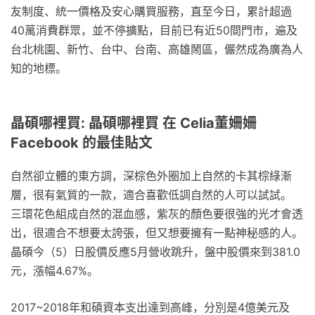
友制度、統一價格及安心購買服務，直至今日，累計超過
40萬消費群眾，並不停擴點，目前已有近50間門市，遍及
台北桃園、新竹、台中、台南、高雄鬧區，儼然成為廣為人
知的地標。
晶碩哪裡買: 晶碩哪裡買 在 Celia董姍姍
Facebook 的最佳貼文
自然卻立體的東方調，深棕色外圈加上自然的卡其棕綠漸
層，很有氣質的一款，適合喜歡低調自然的人可以試試。
三環花色組成自然的混血感，紫灰的顏色要很強的光才會透
出，很適合不想要太誇張，但又想要擁有一點神秘感的人。
晶碩今（5）日股價反應5月營收跳升，盤中股價來到381.0
元，漲幅4.67%。
2017~2018年和碩資本支出達到高峰，分別是4億美元及