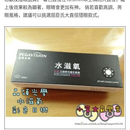
上後效果較為顯著，眼睛會更加有神。 倘若喜歡高調、亮
眼風格，建議可以挑選屈臣氏大直徑隱眼款式。