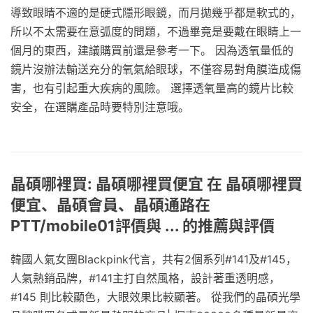
導致眼睛不適的是硬式隱形眼鏡，而月拋幾乎都是軟式的，
所以不太需要在意弧度的問題，不過畢竟是要戴在眼睛上一
個月的東西，建議購買前還是參考一下。 因為透氧量低的
鏡片沒辦法輸送充分的氧氣給眼球，不僅容易對角膜造成傷
害，也有引起重大疾病的風險。 選擇透氧量高的鏡片比較
安全，在選購產品時要特別注意哦。
晶碩哪裡買: 晶碩哪裡買便宜 在 晶碩哪裡買
便宜、晶碩會員、晶碩通路在
PTT/mobile01評價與 ... 的推薦與評價
韓國人氣女團Blackpink代言，共有2個系列#141及#145，
人氣熱銷品牌，#141主打自然風格，設計著重透明感，
#145 則比較顯色，大眼效果比較顯著。 從我們的晶碩光學