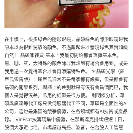
在市價上，很多綠色的隱形眼鏡，晶碩綠色的隱形眼鏡是我
原本以為很難駕馭的顏色，不過戴起來才發現綠色其實超級
自然！ 晶碩哪裡買 基本上我最初開始都會選擇基本色，
黑、咖、灰，太特殊的顏色除非我想到有場合會用到，或是
我用過一次覺得適合才會再添購特殊色。 ＊晶碩光學（屈
臣氏零售版）：屈臣氏通常不是每家都有設櫃，但是都會有
晶碩的開架系列，與櫃上的差別就是有沒有會員價而已，我
個人是覺得沒差，急用的話倒是很方便。 謝明傑分析，華
碩與廣達等代工廠只做伺服器代工不同，華碩是全面性的AI
公司，這也是集團的競爭優勢，在各領域都有AI技術或產品
線。 VinFsat挾籌碼集中優勢，在那斯達克掛牌短短十日，
股價大漲近七倍，市場超越高盛、波音，在台股人工智慧