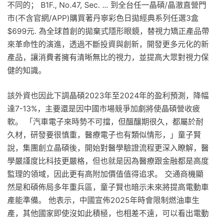
不同的； B1F., No.47, Sec. ... 到全台任一晶碩/晶澈直營門
市(不含官網/APP)購買著丹寧彩色日拋經典系列任選3盒
$699元. 為全球首創的拋棄式隱形眼鏡，替視力矯正產品帶
來革命性的演進，透過不斷投資與創新，開發更多元化的新
產品，讓消費者擁有清晰無比的視力，並提高大眾對視力保
健的知識。
該外資也因此下調晶碩2023年至2024年的盈利預測，降幅
達7-13%，主要還是因中國市場競爭加劇將使晶碩營收疲
軟。 「汽車電子來時勢不可擋，但醞釀期很久，都屬於耐
久材，研發要很慎重，醫療電子也有類似情形，」童子賢
說，集團創立晶碩後，開始對醫學驗證流程更深入瞭解，醫
學嚴謹度比科技更嚴格，但也就是因為醫療跟金融都是高度
監理的領域，因此更有高附加價值值得追求。 交通商機顯
然是和碩佈局多年重兵區，童子賢也暗示未來將提高電動車
產能準備。 他表示，中國宣佈2025年時會限制燃油車生
產，其他國家即使沒如此積極，也相差不遠，可以看出電動