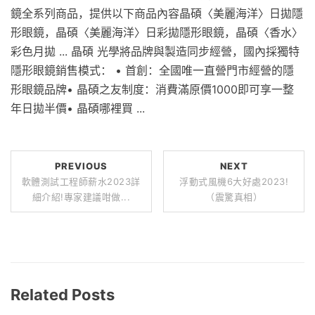
鏡全系列商品，提供以下商品內容晶碩〈美麗海洋〉日拋隱
形眼鏡，晶碩〈美麗海洋〉日彩拋隱形眼鏡，晶碩〈香水〉
彩色月拋 ... 晶碩 光學將品牌與製造同步經營，國內採獨特
隱形眼鏡銷售模式： • 首創：全國唯一直營門市經營的隱
形眼鏡品牌• 晶碩之友制度：消費滿原價1000即可享一整
年日拋半價• 晶碩哪裡買 ...
PREVIOUS
NEXT
軟體測試工程師薪水2023詳
浮動式風機6大好處2023!
細介紹!專家建議咁做...
（震驚真相）
Related Posts