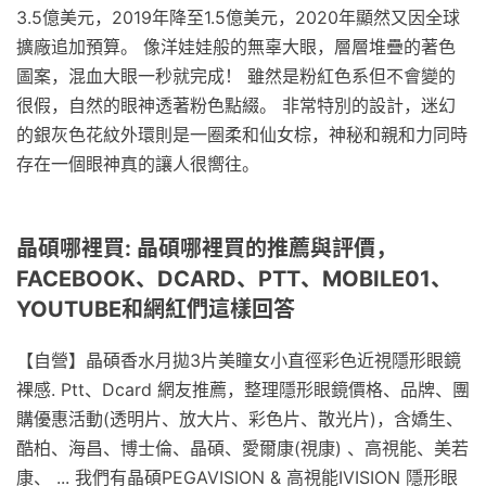
3.5億美元，2019年降至1.5億美元，2020年顯然又因全球
擴廠追加預算。 像洋娃娃般的無辜大眼，層層堆疊的著色
圖案，混血大眼一秒就完成！ 雖然是粉紅色系但不會變的
很假，自然的眼神透著粉色點綴。 非常特別的設計，迷幻
的銀灰色花紋外環則是一圈柔和仙女棕，神秘和親和力同時
存在一個眼神真的讓人很嚮往。
晶碩哪裡買: 晶碩哪裡買的推薦與評價，
FACEBOOK、DCARD、PTT、MOBILE01、
YOUTUBE和網紅們這樣回答
【自營】晶碩香水月拋3片美瞳女小直徑彩色近視隱形眼鏡
裸感. Ptt、Dcard 網友推薦，整理隱形眼鏡價格、品牌、團
購優惠活動(透明片、放大片、彩色片、散光片)，含嬌生、
酷柏、海昌、博士倫、晶碩、愛爾康(視康) 、高視能、美若
康、 ... 我們有晶碩PEGAVISION & 高視能IVISION 隱形眼