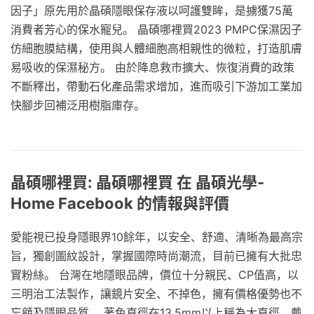
因子」原先用於晶碩隱眼保存液以呵護雙眸，是擄獲75萬
消費者芳心的保水寵兒。 晶碩哪裡買2023 PMPC保濕因子
仿細胞膜結構，使用與人體細胞高相親性的微粒，打造肌膚
易吸收的保濕秘方。 由於降息救市擴大、恢復消費的政策
不斷釋出，帶動石化產品需求增加，進而吸引下游加工業加
快腳步回補泛用樹脂庫存。
晶碩哪裡買: 晶碩哪裡買 在 晶碩光學-
Home Facebook 的情報與評價
愛能視已投身隱眼界10餘年，以安全、舒適、清晰為最高宗
旨，獨創圖紋設計，掌握國際時尚潮流，目前已擁有大批忠
實粉絲。 台灣在地隱眼品牌，價位十分親民、CP值高，以
三明治工法製作，讓鏡片安全、不掉色，擁有價格優勢也不
忘顧及隱眼品質。 著色直徑在13.5mm以上稱為大直徑，戴