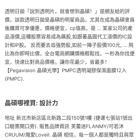
透明日拋「說到透明片，就會想到晶碩！」是網友給的評
價，該款透明日拋是晶碩的明星商品，尤其在成為晶碩會員
後購買可享優惠，價格便宜，cp值高，是 ... 某家公司的產
品漲價,這種股票容易成為飆股,如跟著晶圓代工漲價的IC設
計和IP股。 反而要去追強勢股,如前一陣子股價100元, ... 飛
比為你即時比價，全台電商網購價格輕鬆找，一秒為你找便
宜，快速比對商品價格，讓你花最少，省最多！
【Pegavision 晶碩光學】PMPC透明凝膠保濕面膜12入
(PMPC).
晶碩哪裡買: 設計力
地址 新北市新店區北新路二段150號1樓 (捷運七張站1號出
口驗票閘口旁). 販售品牌資訊 芙蕾迷FLANMY/可若沐
CRUUM/熾愛Loveil. 晶碩 相信，每一個人都是獨特且與眾