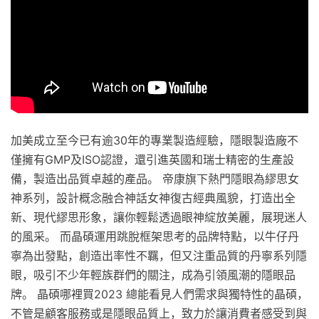
加美成立至今已有逾30年的專業製造經驗，隱眼製造廠不
僅擁有GMP及ISO認證，還引進英國和瑞士精密的生產設
備，製造出品質卓越的產品。 帝康旗下熱門隱眼為繆思女
神系列，設計概念融合神話女神復古經典風貌，打造出全
新、現代繆思形象，讓你輕鬆透過眼神綻放美麗，展現迷人
的風采。 而晶碩運用跳脫框架思考的品牌特點，以牛仔丹
寧為出發點，創造出率性不羈，但又注重品質的丹寧系列隱
眼，吸引不少年輕族群們的關注，成為引領風潮的隱眼品
牌。 晶碩哪裡買2023 總能看見人們需求與獨特性的晶碩，
不管是顧客服務或是隱眼品質上，致力於讓消費者感受到與