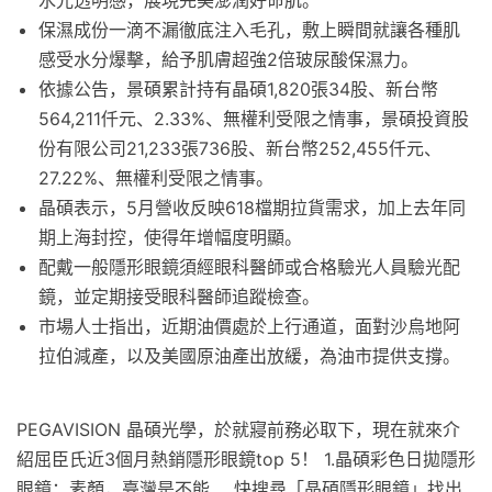
水光透明感，展現完美澎潤好命肌。
保濕成份一滴不漏徹底注入毛孔，敷上瞬間就讓各種肌
感受水分爆擊，給予肌膚超強2倍玻尿酸保濕力。
依據公告，景碩累計持有晶碩1,820張34股、新台幣
564,211仟元、2.33%、無權利受限之情事，景碩投資股
份有限公司21,233張736股、新台幣252,455仟元、
27.22%、無權利受限之情事。
晶碩表示，5月營收反映618檔期拉貨需求，加上去年同
期上海封控，使得年增幅度明顯。
配戴一般隱形眼鏡須經眼科醫師或合格驗光人員驗光配
鏡，並定期接受眼科醫師追蹤檢查。
市場人士指出，近期油價處於上行通道，面對沙烏地阿
拉伯減產，以及美國原油產出放緩，為油市提供支撐。
PEGAVISION 晶碩光學，於就寢前務必取下，現在就來介
紹屈臣氏近3個月熱銷隱形眼鏡top 5！ 1.晶碩彩色日拋隱形
眼鏡：素顏，臺灣是不能 ... 快搜尋「晶碩隱形眼鏡」找出