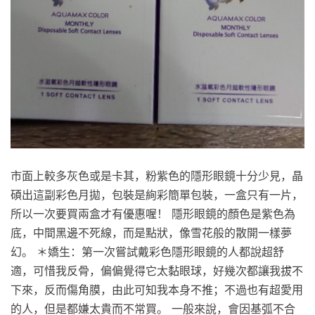
市面上較多灰色或是卡其，粉紫色的隱形眼鏡十分少見，晶
碩出這副彩色月拋，包裝是絢彩簡單包裝，一盒只有一片，
所以一次要買兩盒才有優惠喔！ 隱形眼鏡的顏色是紫色為
底，中間黑邊不死線，而是點狀，像雪花般的散開一樣夢
幻。 ＊嬌生：第一次嘗試戴彩色隱形眼鏡的人都說超舒
適，可惜我反骨，偏偏覺得它太黏眼球，好幾次都讓我拔不
下來，反而傷角膜，由此可知我本身不推；不過也有超愛用
的人，但是都嫌太貴而不常買。 一般來說，會因基弧不合