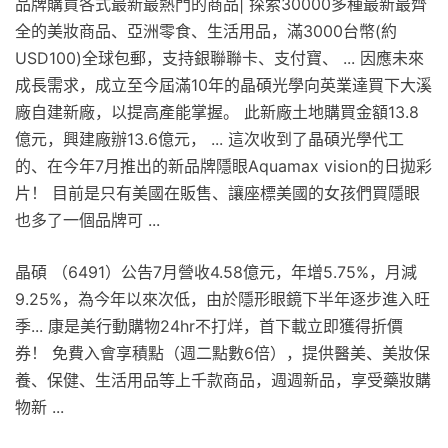
品牌購買各式最新最熱門的商品| 探索30000多種最新最齊
全的美妝商品、亞洲零食、生活用品，滿3000台幣(約
USD100)全球包郵，支持銀聯聯卡、支付寶、 ... 因應未來
成長需求，成立至今屆滿10年的晶碩光學向英業達買下大溪
廠自建新廠，以提高產能掌握。 此新廠土地購買金額13.8
億元，興建廠辦13.6億元， ... 這次收到了晶碩光學代工
的、在今年7月推出的新品牌隱眼Aquamax vision的日拋彩
片！ 目前是只有美國在販售、讓座標美國的女孩們買隱眼
也多了一個品牌可 ...
晶碩 （6491）公告7月營收4.58億元，年增5.75%，月減
9.25%，為今年以來次低，由於隱形眼鏡下半年逐步進入旺
季... 康是美行動購物24hr不打烊，首下載立即獲得折價
券！ 免費入會享積點（週二點數6倍），提供醫美、美妝保
養、保健、生活用品等上千款商品，週週新品，享受藥妝購
物新 ...