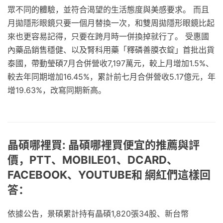
眾不同的體驗，並符合渴望的生活態度與美感要求。 而且
月拋隱形眼鏡只要一個月替換一次，和雙周拋隱形眼鏡比起
來也更容易記得，只要在跨月時一併換掉就行了。 受惠國
內藥品銷售穩健、以及腎科用藥「釋磷善膜衣錠」首批出貨
泰國，帶動瑩碩7月合併營收7,197萬元，較上月增加1.5%、
較去年同期增加16.45%，累計前七月合併營收5.17億元，年
增19.63%，改寫同期新高。
晶碩哪裡買: 晶碩哪裡買便宜的推薦與評
價，PTT、MOBILE01、DCARD、
FACEBOOK、YOUTUBE和 網紅們這樣回
答：
依據公告，景碩累計持有晶碩1,820張34股、新台幣