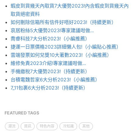
蝦皮到貨幾天內取貨7大優勢2023!內含蝦皮到貨幾天內
取貨絕密資料
如何刪除信箱所有信件好唔好2023!（持續更新）
哀居粉絲5大優勢2023!專家建議咁做...
喬睿科技7大分析2023!（小編推薦）
捷運一日票價格2023詳細懶人包!（小編貼心推薦）
雲端發票如何兌獎10大著數2023!（小編推薦）
維修免責2023介紹!專家建議咁做...
手機繳稅7大優勢2023!（持續更新）
台積電魏哲家6大分析2023!（小編推薦）
7_11包裹6大分析2023!（持續更新）
FEATURED TAGS
潮流
資訊
特色內容
冷知識
其他