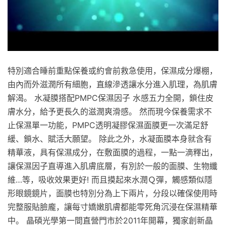
特別適合睡前重點保養或約會前救急使用，保濕成分爆棚，
由內而外滋潤所有細胞，直線滲透讓水分進入肌理，為肌膚
解渴。 水凝膜搭配PMPC保濕因子 水感五力全開，鎖住皮
膚水分，給予更長久的滋潤爽滑感。 然而現今保養需求不
止保濕單一功能，PMPC透明凝膠保濕面膜更一次滿足舒
緩、鎖水、賦活大願望。 除此之外，水凝面膜本身就含有
精華液，具有保濕成分，在敷面膜的過程，一點一滴釋出，
讓保濕因子直導進入肌膚底層，有別於一般的面膜、生物纖
維…等，吸收效果更好! 而且摸起來水潤Ｑ彈，觸感類似隱
形眼鏡鏡片，面膜也特別分為上下兩片，分段以確保使用時
完整服貼臉龐，讓每寸嬌嫩肌膚都能零死角沉浸在保濕精華
中。 晶碩光學第一間直營門市於2011年開幕，獨家創新晶