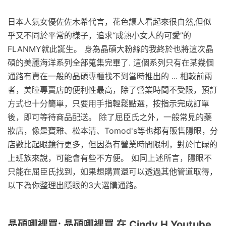
日本人氣女優佐佐木希代言，花色讓人看起來很自然,但似
乎又不同於平常的樣子，追求“成熟小女人的可愛”的
FLANMY就此誕生。 身為晶碩大粉絲的我終於也將這次晶
碩的美麗海洋系列全部蒐集完畢了. 這個系列只有在某幾個
通路有賣在一般的晶碩專櫃找不到當時推出的 ... 相較前兩
者，美瞳專賣店的便利性最高，除了營業時間不受限，預訂
方式也十分簡單，只要用手指輕鬆點選，按指示完成訂單
後，即可等待商品配送。 除了屈臣氏之外，一般常見的藥
妝店，像是寶雅、松本清、Tomod's等也都有販售隱眼，分
店數比起眼鏡行更多，但因為有營業時間限制，對於忙碌的
上班族來說，可能會有些不方便。 如同上述所言，隱眼不
只能在屈臣氏找到，如果想購買還可以透過其他管道取得，
以下為你整理出隱眼的3大選購通路。
晶碩哪裡買: 晶碩哪裡買 在 Cindy H Youtube