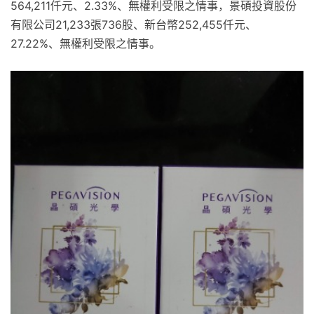
564,211仟元、2.33%、無權利受限之情事，景碩投資股份
有限公司21,233張736股、新台幣252,455仟元、
27.22%、無權利受限之情事。