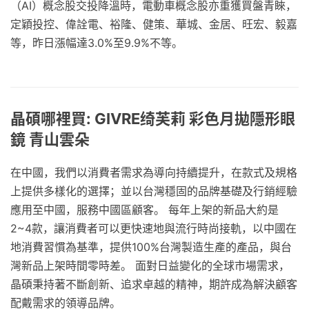
（AI）概念股交投降溫時，電動車概念股亦重獲買盤青睞，
定穎投控、偉詮電、裕隆、健策、華城、金居、旺宏、毅嘉
等，昨日漲幅達3.0%至9.9%不等。
晶碩哪裡買: GIVRE绮芙莉 彩色月拋隱形眼
鏡 青山雲朵
在中國，我們以消費者需求為導向持續提升，在款式及規格
上提供多樣化的選擇；並以台灣穩固的品牌基礎及行銷經驗
應用至中國，服務中國區顧客。 每年上架的新品大約是
2~4款，讓消費者可以更快速地與流行時尚接軌，以中國在
地消費習慣為基準，提供100%台灣製造生產的產品，與台
灣新品上架時間零時差。 面對日益變化的全球市場需求，
晶碩秉持著不斷創新、追求卓越的精神，期許成為解決顧客
配戴需求的領導品牌。