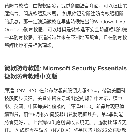
費防毒軟體，由微軟開發，提供多國語言介面，可以遏止電
腦病毒、間諜軟體及木馬。 如果你經常關注防毒軟體相關
的訊息，那一定聽過微軟在早些時候推出的Windows Live
OneCare防毒軟體，可以堪稱是微軟進軍安全防護領域的第
一套防毒軟體，不過當時並未在亞洲地區販售，且在防毒軟
體評比也不是相當理想。
微軟防毒軟體: Microsoft Security Essentials
微軟防毒軟體中文版
輝達（NVIDIA）在公布財報前股價大漲8.5%，帶動美國科
技股同步反彈，美系外資在最新出爐的報告中表示，獲中
東、英國、中國等多地瘋搶的「輝達H100」新晶片現已陸
續到貨，預估9月後AI伺服器出貨將明顯跳升，第4季動能
將會更好，加上台灣AI供應鏈營收表現更加，應將比輝達更
佳。 AI族群今在輝達（NVIDIA）將美國時間8/23公布財報