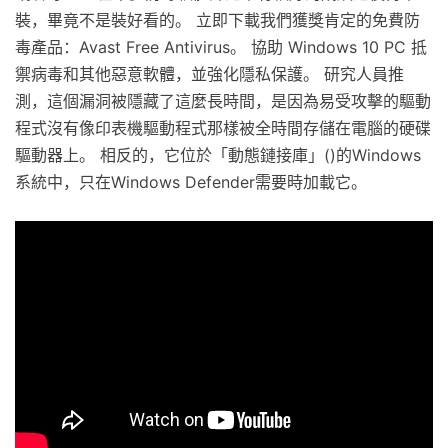
裝，畢竟不是裝好看的。 立即下載我們獲獎肯定的免費防
毒產品：Avast Free Antivirus。 協助 Windows 10 PC 抵
禦病毒和其他惡意軟體，並強化隱私保護。 研究人員推
測，這個漏洞被隱藏了這麼長時間，是因為易受攻擊的驅動
程式沒有像印表機驅動程式那樣被全時間存儲在電腦的硬碟
驅動器上。 相反的，它位於「動態鏈接庫」()的Windows
系統中，只在Windows Defender需要時加載它。