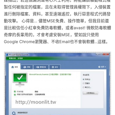
製任何被指定的檔案，且在未取得管理員權限下，入侵裝置
進行刪除檔案、資料，甚至遠端遙控，執行惡意程式代碼發
動攻擊。 心得是… 儘管MSE免費、操作簡單，但我目前還
是比較信任小紅傘免費防毒軟體，或者avast! 微軟防毒軟體
奇摩的長輩用的，才會考慮安裝MSE，譬如說只使用
Google Chrome瀏覽器、不收Email也不會裝軟體...這樣。