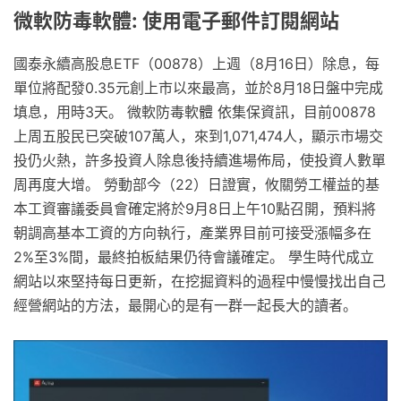
微軟防毒軟體: 使用電子郵件訂閱網站
國泰永續高股息ETF（00878）上週（8月16日）除息，每
單位將配發0.35元創上市以來最高，並於8月18日盤中完成
填息，用時3天。 微軟防毒軟體 依集保資訊，目前00878
上周五股民已突破107萬人，來到1,071,474人，顯示市場交
投仍火熱，許多投資人除息後持續進場佈局，使投資人數單
周再度大增。 勞動部今（22）日證實，攸關勞工權益的基
本工資審議委員會確定將於9月8日上午10點召開，預料將
朝調高基本工資的方向執行，產業界目前可接受漲幅多在
2%至3%間，最終拍板結果仍待會議確定。 學生時代成立
網站以來堅持每日更新，在挖掘資料的過程中慢慢找出自己
經營網站的方法，最開心的是有一群一起長大的讀者。