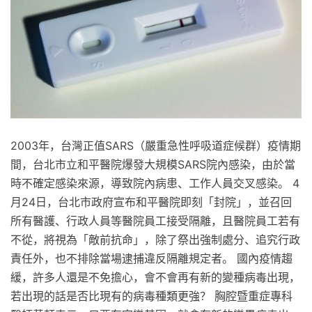
2003年，台灣正值SARS（嚴重急性呼吸道症候群）疫情期
間，台北市立和平醫院爆發大規模SARS院內感染，由於當
時不確定感染來源，導致院內病患、工作人員交叉感染。 4
月24日，台北市政府宣布和平醫院即刻「封院」，並召回
所有醫護、行政人員等醫院員工接受隔離，且醫院員工若有
不從，將視為「敵前抗命」，除了祭出強制處分、追究行政
責任外，也不排除當場逮捕違反隔離規定者。 國內疫情趨
緩，許多人還是不免擔心，會不會再有新的變種病毒出現，
若出現的話是否比現有的病毒種類更強？ 胸腔暨重症專科