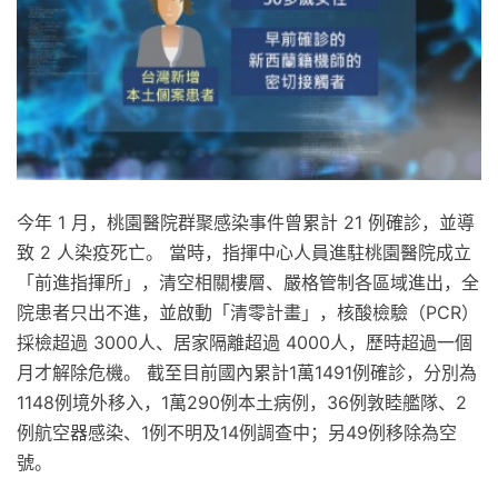
今年 1 月，桃園醫院群聚感染事件曾累計 21 例確診，並導
致 2 人染疫死亡。 當時，指揮中心人員進駐桃園醫院成立
「前進指揮所」，清空相關樓層、嚴格管制各區域進出，全
院患者只出不進，並啟動「清零計畫」，核酸檢驗（PCR）
採檢超過 3000人、居家隔離超過 4000人，歷時超過一個
月才解除危機。 截至目前國內累計1萬1491例確診，分別為
1148例境外移入，1萬290例本土病例，36例敦睦艦隊、2
例航空器感染、1例不明及14例調查中；另49例移除為空
號。