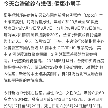
今天台灣確診有幾個: 健康小幫手
衛生福利部疾病管制署公布國內新增14例猴痘（Mpox）本
土確定病例，均為台籍男性，年齡介於20多歲至50多歲，
發病日介於7月17日至8月7日，分別於8月8日至13日確診。
疫調匡列相關高風險接觸者39名，已進行衛教並自我健康
監測21天。 今天（5月13日）下午，中央流行疫情指揮中心
記者會宣布國內新增 13 例本土 COVID-19 確診病例。 其
中 9 例與蘆洲群聚案相關，3 例與萬華茶藝館群聚案相
關，1 例感染源待釐清。 2021年5月14日，台灣中央流行疫
情指揮中心宣布，單日新增29例本土確診個案、5例境外移
入個案；新增的本土確診病例中，有2例為台北市立聯合醫
院和平院區的住院病患。
今日新增13例死亡個案，男性10位、女性3位，年齡介於60
多歲至80多歲，發病日介於5月13日至5月27日，確診日介
於5月17日至5月29日，死亡日期介於5月24日至5月31日。