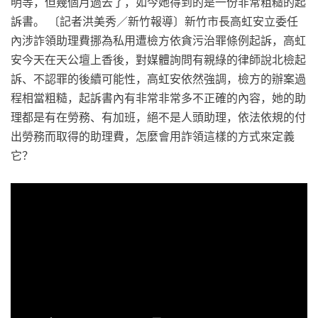
明等，但幾個月過去了，如今她得到的是一份非常粗糙的起
訴書。 〔記者洪美秀／新竹報導〕新竹市長高虹安立委任
內涉詐領助理費挪為私用遭檢方依貪污治罪條例起訴，高虹
安今天在天公壇上香後，對媒體詢問有親綠的律師說北檢起
訴、不認罪的後續可能性，高虹安依然強調，檢方的辦案過
程相當粗糙，起訴書內有非常非常多不正確的內容，她的助
理都是有在勞務、有加班，絕不是人頭助理，依法依規的付
出勞務而取得的助理費，怎麼會用詐領這樣的方式來定義
它？