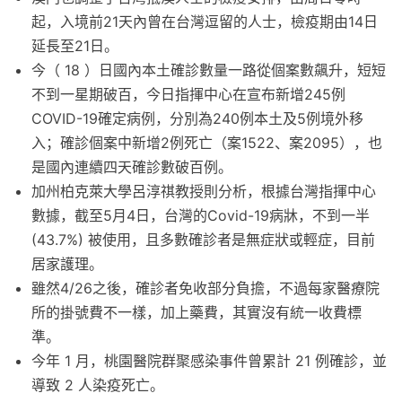
起，入境前21天內曾在台灣逗留的人士，檢疫期由14日
延長至21日。
今（ 18 ）日國內本土確診數量一路從個案數飆升，短短
不到一星期破百，今日指揮中心在宣布新增245例
COVID-19確定病例，分別為240例本土及5例境外移
入；確診個案中新增2例死亡（案1522、案2095），也
是國內連續四天確診數破百例。
加州柏克萊大學呂淳祺教授則分析，根據台灣指揮中心
數據，截至5月4日，台灣的Covid-19病牀，不到一半
(43.7%) 被使用，且多數確診者是無症狀或輕症，目前
居家護理。
雖然4/26之後，確診者免收部分負擔，不過每家醫療院
所的掛號費不一樣，加上藥費，其實沒有統一收費標
準。
今年 1 月，桃園醫院群聚感染事件曾累計 21 例確診，並
導致 2 人染疫死亡。