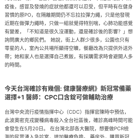
疫後，感冒及發燒的症狀他都還可以忍受，但平時有在健身
習慣的原PO，在隔離期間仍不忘拉拉彈力繩，只是他發現
近期在做彈力繩時，只做一組就覺得特別喘，心肺功能感覺
有變差，「不知道是很久沒運動，還是確診後的影響？」想
詢問廣大的鄉民們。 她說，街上人群少很多，公園也只有
零星的人，室內公共場所顯得空曠，餐廳改為只提供外送外
帶；她和家人也是選擇自己煮飯，有採購需求時會避開人多
的時間。
今天台灣確診有幾個: 健康醫療網》新冠常備藥
選擇+1 醫師：CPC口含錠可做輔助治療
台灣中央流行疫情指揮中心（CDC）指揮官陳時中預估，
此波奧密克戎變種病毒殺入全台社區後，確診高峰時間可能
會發生在5月20日。 在台灣北部各大醫院，想要做PCR檢
測的民眾湧入急診室，增加醫療負擔。 藥房外，購買新冠