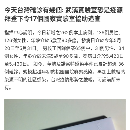
今天台灣確診有幾個: 武漢實驗室恐是疫源
拜登下令17個國家實驗室協助追查
指揮中心說明，今日新增之262例本土病例，136例男性、
126例女性，年齡介於5歲至90多歲，發病日介於今年5月
20日至5月31日。 另校正回歸個案65例中，31例男性、34
例女性，年齡介於未滿5歲至90多歲，發病日介於5月20日
至5月30日。 如今，華航及諾富特感染事件已累計超過 36
例確診，規模超越年初的桃園醫院群聚感染，再加上數組感
染源不明的社區感染，台灣疫情形勢之嚴峻，可謂前所未
有。