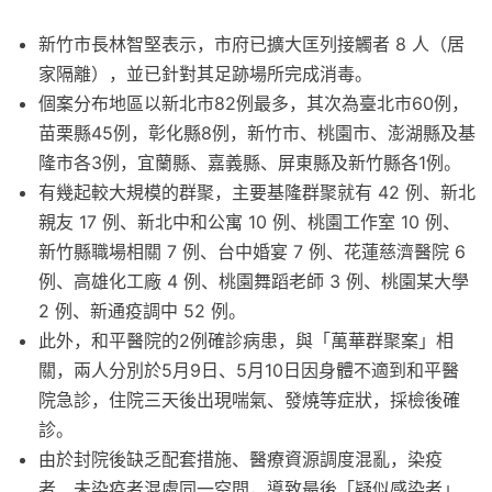
新竹市長林智堅表示，市府已擴大匡列接觸者 8 人（居
家隔離），並已針對其足跡場所完成消毒。
個案分布地區以新北市82例最多，其次為臺北市60例，
苗栗縣45例，彰化縣8例，新竹市、桃園市、澎湖縣及基
隆市各3例，宜蘭縣、嘉義縣、屏東縣及新竹縣各1例。
有幾起較大規模的群聚，主要基隆群聚就有 42 例、新北
親友 17 例、新北中和公寓 10 例、桃園工作室 10 例、
新竹縣職場相關 7 例、台中婚宴 7 例、花蓮慈濟醫院 6
例、高雄化工廠 4 例、桃園舞蹈老師 3 例、桃園某大學
2 例、新通疫調中 52 例。
此外，和平醫院的2例確診病患，與「萬華群聚案」相
關，兩人分別於5月9日、5月10日因身體不適到和平醫
院急診，住院三天後出現喘氣、發燒等症狀，採檢後確
診。
由於封院後缺乏配套措施、醫療資源調度混亂，染疫
者、未染疫者混處同一空間，導致最後「疑似感染者」