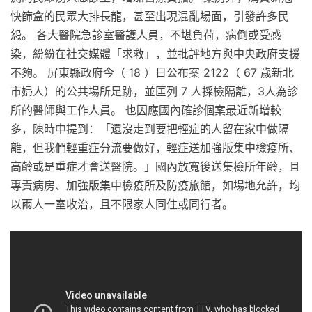
快篩盒的民眾大排長龍，甚至出現混亂場面，引發許多民
怨。 各大醫院急診室醫護人員，不堪負荷，病倒或受感
染，紛紛在社交媒體「求救」，並批評地方與中央政府支援
不夠。 屏東縣政府今（ 18 ）日公布案 2122（ 67 歲新北
市婦人）的公共場所足跡，並匡列 7 人採檢隔離，3人為診
所的醫師與工作人員。 也因應國內確診個案最近新增較
多，陳時中提到：「還沒走到要把輕症的人留在家中做隔
離，但我們輕重症分流要做好，輕症送加強版集中檢疫所、
高齡或是重症才會送醫院。」國內放寬後送集檢所年齡，且
專責病房、加強版集中檢疫所及防疫旅館，如場地允許，均
以兩人一室收治，且不限家人同住或同行者。