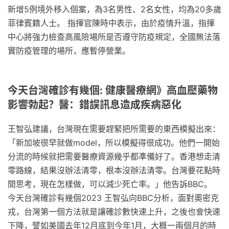
新增5例境外移入個案，為3名男性、2名女性，均為20多歲
菲律賓籍人士。 指揮官陳時中表示，由於疫情升溫，指揮
中心將強力檢查高風險場所是否遵守防疫規定，全國無法落
實防疫管理的場所，應暫停營業。
今天台灣確診有幾個: 健康醫療網》高血壓藥物
影響勃起？醫：錯誤訊息造成疾病惡化
王智弘建議，台灣現在需要趕緊把所需要的東西模擬出來：
「新加坡很早就做model，所以模擬得很成功。他們一開始
分流的時候就把需要醫療資源幾乎都凖備好了。香港想走清
零路線，結果沒辦法清零，根本沒辦法清零。台灣要花點時
間思考，現在怎樣做，可以減少死亡率。」他告訴BBC。
今天台灣確診有幾個2023 王智弘向BBC分析，面對奧密克
戎，台灣第一個方法就是讓確診數快速上升，之後也會快速
下降，譬如美國去年12月底到今年1月，大概一兩個月的時