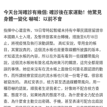
今天台灣確診有幾個: 確診後在家運動！他驚見
身體一變化 嚇喊：以前不會
指揮中心還宣佈，19日零時起暫緩未持有中華民國居留證非
本國籍人士入境，及暫停旅客來台轉機，措施至6月18日
止，將視疫情及執行滾動調整。 高虹安說，零用金的帳
目，其實說真的，這個流水帳也是要靠媒體所披露的版本，
才知道流水帳的內容，所以在外面有看到一些媒體帶風向
說，這個流水帳她有簽名成為她貪污的鐵證，這完全都是錯
誤的事情，她從來沒有在流水帳上面做任何簽名跟認證的動
作，而所謂檢察官提出的流水帳也只是一份電子檔，很容易
被竄改的。 高虹安表示，檢方甚至透過媒體帶風向，用一
種恐嚇的語氣，順我者生逆我者亡，好像她不配合檢方查
案、態度不佳，如果她真的態度不佳，為什麼會全力配合調
查、為什麼會主動交出密碼、手機，甚至表達可配合出庭說