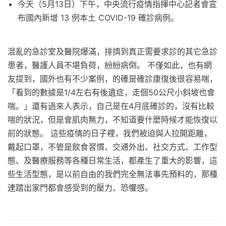
今天（5月13日）下午，中央流行疫情指揮中心記者會宣
布國內新增 13 例本土 COVID-19 確診病例。
混亂的急診室及醫院爆滿，排擠到真正需要求診的其它急診
患者，醫護人員不堪負荷，紛紛病倒。 不僅如此，也有網
友提到，國外也有不少案例，的確是確診康復後很容易喘，
「看到的數據是1/4左右有後遺症，走個50公尺小斜坡也會
喘。」還有過來人表示，自己是在4月底確診的，沒有比較
喘的狀況，但是會肌肉無力，不知道要什麼時候才能恢復以
前的狀態。 這些疫情的日子裡，我們被迫與人拉開距離，
戴起口罩，不管是飲食習慣、交通外出、社交方式、工作型
態、及醫療服務等各種日常生活，都產生了重大的影響，這
些生活型態，是以前自由的我們完全無法事先預料的，那種
連踏出家門都會感受到的壓力、恐懼感。