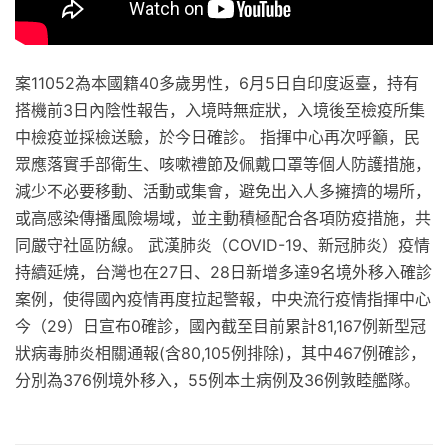
案11052為本國籍40多歲男性，6月5日自印度返臺，持有
搭機前3日內陰性報告，入境時無症狀，入境後至檢疫所集
中檢疫並採檢送驗，於今日確診。 指揮中心再次呼籲，民
眾應落實手部衛生、咳嗽禮節及佩戴口罩等個人防護措施，
減少不必要移動、活動或集會，避免出入人多擁擠的場所，
或高感染傳播風險場域，並主動積極配合各項防疫措施，共
同嚴守社區防線。 武漢肺炎（COVID-19、新冠肺炎）疫情
持續延燒，台灣也在27日、28日新增多達9名境外移入確診
案例，使得國內疫情再度拉起警報，中央流行疫情指揮中心
今（29）日宣布0確診，國內截至目前累計81,167例新型冠
狀病毒肺炎相關通報(含80,105例排除)，其中467例確診，
分別為376例境外移入，55例本土病例及36例敦睦艦隊。