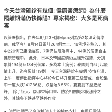
今天台灣確診有幾個: 健康醫療網》為什麼
隔離期滿仍快篩陽？專家揭密：大多是死病
毒
疾管署指出，自去年6月23日將Mpox列為第2類法定傳染
病，截至今年8月14日累計264例本土、16例境外移入，其
中229例已康復結案，7例仍住院治療中、44例於居家自主
健康管理中。 此外，日本及韓國疫情仍呈緩升趨勢，分別
累計194例及134例個案，多為本土病例；泰國則自5月起疫
情上升，迄今累計119例。 今天台灣確診有幾個 疫情升溫，
上午一度傳出指揮中心將於今日將升至第三級警戒，台股盤
中一度大跌1417.86點、跌幅達8.55%，雙雙創下歷史紀
錄。 除了恆大、康那香等口罩、防疫相關概念股漲停之
外，其餘多下跌甚至跌停作收。
澳門也調整了台灣抵澳人士的檢疫安排，由周日零時