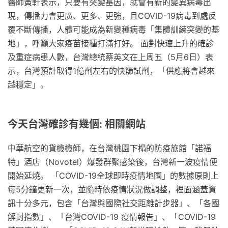
醫師黃軒表示，只要有突變基因，就會有新的變異病毒出
現，傳播力會更廣、更多、更強，且COVID-19病毒到處反
覆不斷傳播，人體可能成為新變種病毒「集體訓練突變的基
地」，呼籲大家疫苗接種打滿打好。 面對快速上升的確診
及重症病患人數，台灣總統蔡英文在上周五（5月6日）表
示，台灣預計取得1億劑左右的快篩試劑，「供應將會越來
越穩定」。
今天台灣確診有幾個: 相關網站
中華航空的貨機機師，在台灣桃園下榻的防疫旅館「諾福
特」酒店（Novotel）爆發群聚感染後，台灣新一波疫情便
開始延燒。 「COVID-19全球即時疫情地圖」的數據原則上
每5分鐘更新一次，並隨時依疫情狀況做調整，裡面涵蓋資
訊十分多元，包含「台灣與國際社交距離計步器」、「各國
解封指數」、「台灣COVID-19 疫情報告」、「COVID-19