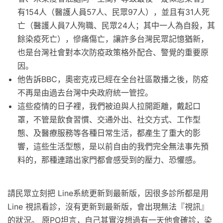
有154人（醫護人員57人、民眾97人），並且有31人死
亡（醫護人員7人殉職、民眾24人；其中一人為自殺，其
餘染疫死亡），慘痛傷亡，讓許多台灣民眾記憶猶新，
也是台灣社會對本次防疫政策格外配合、警覺的重要原
因。
他告訴BBC，奧密克戎已經在全台社區散播之後，防疫
不再是由過去台灣中央政府統一管控。
這些疫情的日子裡，我們被迫與人拉開距離，戴起口
罩，不管是飲食習慣、交通外出、社交方式、工作型
態、及醫療服務等各種日常生活，都產生了重大的影
響，這些生活型態，是以前自由的我們完全無法事先預
料的，那種連踏出家門都會感受到的壓力、恐懼感。
請民眾立刻把 Line系統更新到最新版，因很多診所都是用
Line 視訊看診，沒有更新到最新版，會出現無法『視訊』
的狀況。 原PO坦言，自己其實沒想過有一天他會確診，染