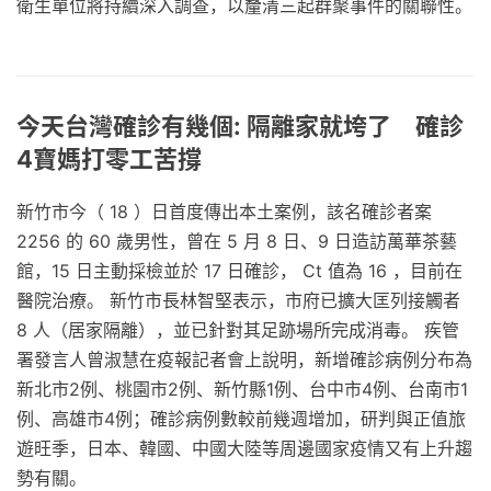
衛生單位將持續深入調查，以釐清三起群聚事件的關聯性。
今天台灣確診有幾個: 隔離家就垮了 確診
4寶媽打零工苦撐
新竹市今（ 18 ）日首度傳出本土案例，該名確診者案
2256 的 60 歲男性，曾在 5 月 8 日、9 日造訪萬華茶藝
館，15 日主動採檢並於 17 日確診， Ct 值為 16 ，目前在
醫院治療。 新竹市長林智堅表示，市府已擴大匡列接觸者
8 人（居家隔離），並已針對其足跡場所完成消毒。 疾管
署發言人曾淑慧在疫報記者會上說明，新增確診病例分布為
新北市2例、桃園市2例、新竹縣1例、台中市4例、台南市1
例、高雄市4例；確診病例數較前幾週增加，研判與正值旅
遊旺季，日本、韓國、中國大陸等周邊國家疫情又有上升趨
勢有關。