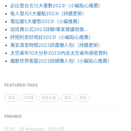
必比登台北12大著數2023!（小編貼心推薦）
每人發元5大優點2023!（持續更新）
電玩展5大優勢2023!（小編推薦）
加班費公式2023詳解!專家建議咁做...
紓困利息好唔好2023!（小編貼心推薦）
萬安演習時間2023詳盡懶人包!（持續更新）
太空桌布10大分析2023!內含太空桌布絕密資料
魔獸世界客服2023詳細懶人包!（小編貼心推薦）
FEATURED TAGS
資訊
冷知識
特色內容
潮流
其他
FRIENDS
FCAS
28 Mortgage
SEO公司