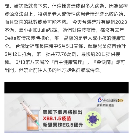
間，確診數就會下來，但這樣會造成很多人病逝，因為醫療
資源沒法跟上，特別是老人或慢性病患者情況會比較危殆，
而且醫院的牀數或藥可能不夠。 今天台灣確診有幾個2023
不過，辜小姐和Julie都說，她們對這波疫情，都沒有去年
Delta疫情來襲時擔心，唯一憂慮的是老人或小孩的健康安
全。 台灣衛福部長陳時中5月5日宣佈，輝瑞兒童疫苗預計
5月12日抵台，第一批共77.76萬劑，最快約20日提供接
種。 6/13第八天屬於『自主健康管理』，『免快篩』即可
出門，但禁止前往人多的地方避免群聚或傳染。