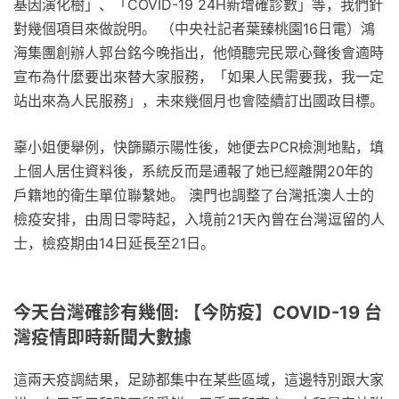
基因演化樹」、「COVID-19 24H新增確診數」等，我們針
對幾個項目來做說明。 （中央社記者葉臻桃園16日電）鴻
海集團創辦人郭台銘今晚指出，他傾聽完民眾心聲後會適時
宣布為什麼要出來替大家服務，「如果人民需要我，我一定
站出來為人民服務」，未來幾個月也會陸續訂出國政目標。
辜小姐便舉例，快篩顯示陽性後，她便去PCR檢測地點，填
上個人居住資料後，系統反而是通報了她已經離開20年的
戶籍地的衛生單位聯繫她。 澳門也調整了台灣抵澳人士的
檢疫安排，由周日零時起，入境前21天內曾在台灣逗留的人
士，檢疫期由14日延長至21日。
今天台灣確診有幾個: 【今防疫】COVID-19 台
灣疫情即時新聞大數據
這兩天疫調結果，足跡都集中在某些區域，這邊特別跟大家