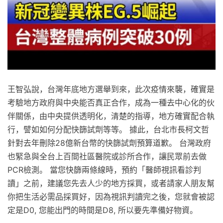
王智弘說，台灣年底地方選舉到來，此次疫情來襲，確實是
考驗地方政府與中央能否真正合作，成為一種去中心化的伙
伴關係，由中央提供透明化，清楚的指導，地方確實配合執
行，譬如如何分配快篩試劑等等。 據此，台北市長柯文哲
針對去年刪除28億新台幣的快篩試劑預算道歉。 台灣政府
也緊急與全台上百間社區醫院或診所合作，讓民眾前去做
PCR檢測。 當您快篩兩條線時，預約「醫師視訊看診判
讀」之前，建議您先去人少的地方採買，或者請家人朋友幫
你把生活必需品採買好，因為視訊判讀完之後，您就會被認
定是D0, 您能出門的時間是D8, 所以要先準備好物資。