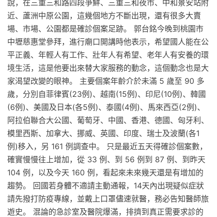
說，在三重三和路四段爭鮮、三重三和夜市、中和景安站附
近、蘆洲中原公園，這幾個地方不斷出現，還有很多大賣
場、市場、公園都是確診個案足跡。 郭台銘今晚到桃園市
中壢慈惠堂參拜，進行廟口開講時他表示，希望國人能在公
平正義、年輕人有工作、壯年人有希望、老年人有安養的環
境生活，這是他要出來替大家服務的動念，這個動念也是大
家渴望改變的眼神。 主要個案年齡介於未滿 5 歲至 90 多
歲，分別自菲律賓(23例)、越南(15例)、印尼(10例)、韓國
(6例)、美國及日本(各5例)、泰國(4例)、馬來西亞(2例)、
阿拉伯聯合大公國、葡萄牙、中國、香港、德國、匈牙利、
模里西斯、加拿大、挪威、英國、印度、瑞士及波蘭(各1
例)移入，另 161 例調查中。 只是最近五天得確診個案數，
確實慢慢往上增加，從 33 例、到 56 例到 87 例、到昨天
104 例，以及今天 160 例，看起來未來幾天還是有增加的
趨勢。 回國若身體不適請主動通報，14天內出現疑似症狀
請先撥打防疫專線，並戴上口罩儘速就醫，務必告知醫師旅
遊史。 混論的急診室及醫院爆滿，排擠到真正需要求診的