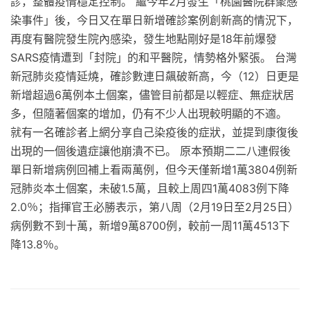
診，整體疫情穩定控制。 繼今年2月發生「桃園醫院群聚感
染事件」後，今日又在單日新增確診案例創新高的情況下，
再度有醫院發生院內感染，發生地點剛好是18年前爆發
SARS疫情遭到「封院」的和平醫院，情勢格外緊張。 台灣
新冠肺炎疫情延燒，確診數連日飆破新高，今（12）日更是
新增超過6萬例本土個案，儘管目前都是以輕症、無症狀居
多，但隨著個案的增加，仍有不少人出現較明顯的不適。
就有一名確診者上網分享自己染疫後的症狀，並提到康復後
出現的一個後遺症讓他崩潰不已。 原本預期二二八連假後
單日新增病例回補上看兩萬例，但今天僅新增1萬3804例新
冠肺炎本土個案，未破1.5萬，且較上周四1萬4083例下降
2.0％；指揮官王必勝表示，第八周（2月19日至2月25日）
病例數不到十萬，新增9萬8700例，較前一周11萬4513下
降13.8％。