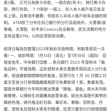
是3萬。 又可分為無卡存款、一般存款(有卡)、跨行無卡存
款、跨行存款。 7-11新鈔 一般上，存入本人帳戶每日並沒
有上限，且無須手續費；但是存入非本人帳戶就有金額的限
制。 ATM除了分布在自己銀行的分行及超商外，大賣場(家
樂福、大潤發、好市多Costco)及全聯等，民生消費的地方
皆有設置ATM，以利民眾取款消費。
經濟日報為您整理2023年新鈔兌換時間、地點等資訊一次
看! 一、換鈔時間：1月13日（週五）至1月19日（週四） 迎
接金兔年，中央銀行因應 ... 新光銀行 2023 年發財水「福
兔迎祥」字樣為題，這批發財水會在農曆年假前送入分行金
庫，經過春節期間飽吸財氣後，民眾只在 1 月 30 日開工日
當天至各分行辦理臨櫃業務即可免費取得 1 瓶，數量有限。
國泰世華銀行今年特別推出限量「錦兔、福兔」兩大系列新
春贈禮，以傳統生肖圖騰為創意來源，結合充滿現代美學的
繽紛色塊，總共推出紅包袋、筆記本、春聯、招財金、月
曆、發財米及發財水等系列贈禮，民眾只要到分行辦理相關