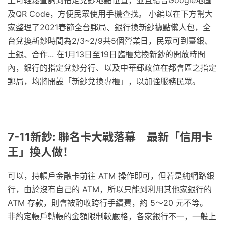
上可輕鬆查詢到指定兌鈔地點位置，並且結合Google地圖
及QR Code，方便民眾使用手機查找。 小編以在下方幫大
家整理了2021春節全台郵局、銀行換新鈔據點懶人包，全
台兌換新鈔時間為2/3~2/9共5個營業日，民眾可到臺銀、
土銀、合作... 在1月13日至19日臨櫃兌換新鈔的開放時間
內，銀行的指定兌鈔分行、以及中華郵政位在都會區之指定
郵局，均將開設「新鈔兌換專櫃」，以加強服務民眾。
7-11新鈔: 聯名卡大戰落幕 最新「信用卡
王」換人做！
可以，持帳戶金融卡前往 ATM 操作即可，但若是純網路銀
行，由於沒有自己的 ATM，所以只能到利用其他家銀行的
ATM 存款，則會被酌收跨行手續費，約 5～20 元不等。
非約定帳戶轉帳的金額限制較嚴格，各家銀行不一，一般上