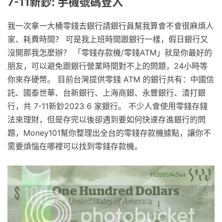
7-11新鈔: 手機號碼登入
我一次拿一大桶零錢去銀行請銀行員幫我算會不會很麻煩人
家、耗費時間？ 可是我上班時間跟銀行一樣，假日銀行又
沒開那我怎麼辦？ 「零錢存款機/零錢ATM」就是你最好的
朋友，可以避免跟銀行營業時間對不上的問題，24小時等
你來存硬幣。 目前台灣提供零錢 ATM 的銀行共有：中國信
託、國泰世華、台新銀行、上海商銀、永豐銀行、渣打銀
行，共 7-11新鈔2023 6 家銀行。 不少人會使用零錢存錢
法來理財，但是存完以後卻遇到要如何快速存進銀行的問
題，Money101幫你整理出全台的零錢存款機據點，讓你不
需要煩惱在哪裡可以找到零錢存款機。