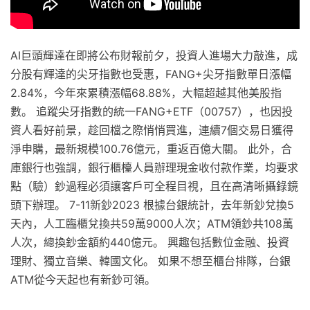
AI巨頭輝達在即將公布財報前夕，投資人進場大力敲進，成
分股有輝達的尖牙指數也受惠，FANG+尖牙指數單日漲幅
2.84%，今年來累積漲幅68.88%，大幅超越其他美股指
數。 追蹤尖牙指數的統一FANG+ETF（00757），也因投
資人看好前景，趁回檔之際悄悄買進，連續7個交易日獲得
淨申購，最新規模100.76億元，重返百億大關。 此外，合
庫銀行也強調，銀行櫃檯人員辦理現金收付款作業，均要求
點（驗）鈔過程必須讓客戶可全程目視，且在高清晰攝錄鏡
頭下辦理。 7-11新鈔2023 根據台銀統計，去年新鈔兌換5
天內，人工臨櫃兌換共59萬9000人次；ATM領鈔共108萬
人次，總換鈔金額約440億元。 興趣包括數位金融、投資
理財、獨立音樂、韓國文化。 如果不想至櫃台排隊，台銀
ATM從今天起也有新鈔可領。