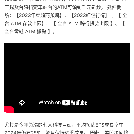
三越及台鐵指定車站內的ATM可領到千元新鈔。 延伸閱
讀：【2023年菜超商預購】、【2023紅包行情】 、【 全
台 ATM 存款上限】、【 全台 ATM 跨行提款上限 】、【
全台零錢 ATM 據點 】。
尤其是今年領漲的七大科技巨頭，平均預估EPS成長率在
2024年仍有25%，並且保持逐季成長。 因此，美股拉回修