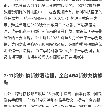
正，也為投資人創造出第四季的布局空間。 00757屬於長
線趨勢明確的科技股ETF，適合長期持有，參與科技巨頭的
成長潛力。 統一FANG+ETF（00757）經理人林良一表
示，輝達預定在8/23晚間公布第二季財報，市場高度關
注，這是能進一步驗證AI帶來的實質利益，並得知明確長期
展望的重要關鍵。 7-11新鈔2023 輝達5 月公布第一季財報
後，等同對市場強勢表態AI時代來臨，進而帶動AI相關產業
走出進一步漲勢。 第二季的財報是否可如第一季財測，超
過市場預期，市場有投資人在開獎前已進場壓注。
7-11新鈔: 換新鈔看這裡，全台454新鈔兌換據
點
此外，跨行存款都會收取 15 元的手續費，而本行帳戶則是
沒有手續費。 財政部今天特地在臉書發文，提供全台各縣
市換新鈔據點，並提醒民眾，進入銀行請全程戴口罩，保持