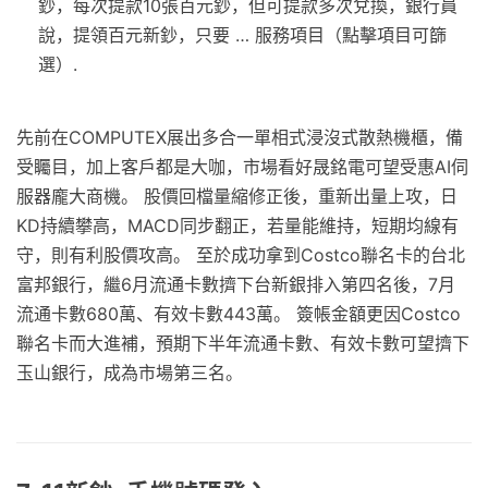
鈔，每次提款10張百元鈔，但可提款多次兌換，銀行員
說，提領百元新鈔，只要 … 服務項目（點擊項目可篩
選）.
先前在COMPUTEX展出多合一單相式浸沒式散熱機櫃，備
受矚目，加上客戶都是大咖，市場看好晟銘電可望受惠AI伺
服器龐大商機。 股價回檔量縮修正後，重新出量上攻，日
KD持續攀高，MACD同步翻正，若量能維持，短期均線有
守，則有利股價攻高。 至於成功拿到Costco聯名卡的台北
富邦銀行，繼6月流通卡數擠下台新銀排入第四名後，7月
流通卡數680萬、有效卡數443萬。 簽帳金額更因Costco
聯名卡而大進補，預期下半年流通卡數、有效卡數可望擠下
玉山銀行，成為市場第三名。