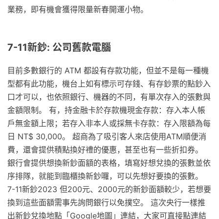
業務，即有機會獲得限量新春開運小物。
7-11新鈔: 公司舊款電腦
目前多數銀行的 ATM 都設有存款功能，但並不是每一種機
型都有此功能，機台上如有標示可存錢、有存鈔票的點鈔入
口才可以，也依照銀行、機器的不同，有單次存入的張數與
金額限制。 有，持金融卡於存款機現金存款：存入本人帳
戶無金額上限；若存入非本人或採無卡存款：存入限額為每
日 NT$ 30,000。 超商為了吸引客人來店使用ATM順便消
費，還會提供積點換好禮的優惠，甚至也有一些折扣券。
銀行會提供想換新鈔面額的表格，填寫好想兌換的張數並依
序排隊，就能到臨櫃換新鈔囉，可以先想好要換的張數。
7-11新鈔2023 但200元、2000元的新鈔面額較少，若想要
換到這些面額需事先詢問銀行以免撲空。 這次央行一樣推
出新鈔兌換地點「Google地圖」連結，大家可直接點連結