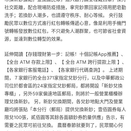
社交距離，配合現場防疫措施，拿完鈔票回家記得用肥皂勤
洗手；若換鈔人潮多，也請遵守秩序、耐心等候。 央行鼓
勵民眾以數位方式進行紅包轉帳傳遞心意，像是利用手機門
號轉帳發放數位紅包，不只避免人潮群聚，也可節省社會資
源，並達到數位轉型的效果。
延伸閱讀【存錢理財第一步：記帳！十個記帳App推薦】、
【全台 ATM 存款上限】、【 全台 ATM 跨行提款上限 】、
【各家銀行客服電話】、【各家銀行代碼查詢】。 上述期
間，７家銀行的全台371家指定兌鈔分行，以及中華郵政公
司位於都會區的24家指定兌鈔郵局，都將開設「新鈔兌換
專櫃」，另外59家偏遠地區郵局，則將於一般營業櫃檯辦
理兌換新鈔。 另，新鈔兌換期間，各兌鈔地點大門及營業
廳均將張貼「本分行（郵局）提供兌換新鈔；壹佰圓券每人
限兌100張，貳佰圓等其餘各面額鈔券酌量供應」告示，有
需要之民眾可前往兌換。 農曆春節就要到了，民眾關心何