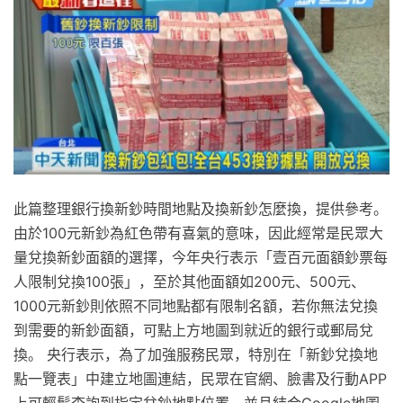
此篇整理銀行換新鈔時間地點及換新鈔怎麼換，提供參考。
由於100元新鈔為紅色帶有喜氣的意味，因此經常是民眾大
量兌換新鈔面額的選擇，今年央行表示「壹百元面額鈔票每
人限制兌換100張」，至於其他面額如200元、500元、
1000元新鈔則依照不同地點都有限制名額，若你無法兌換
到需要的新鈔面額，可點上方地圖到就近的銀行或郵局兌
換。 央行表示，為了加強服務民眾，特別在「新鈔兌換地
點一覽表」中建立地圖連結，民眾在官網、臉書及行動APP