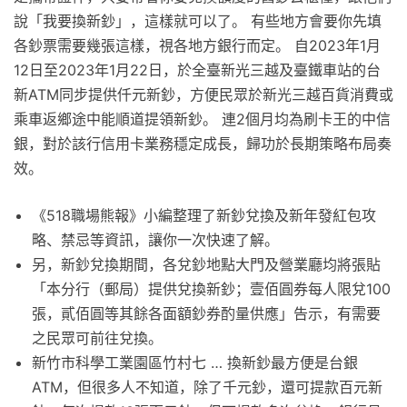
說「我要換新鈔」，這樣就可以了。 有些地方會要你先填
各鈔票需要幾張這樣，視各地方銀行而定。 自2023年1月
12日至2023年1月22日，於全臺新光三越及臺鐵車站的台
新ATM同步提供仟元新鈔，方便民眾於新光三越百貨消費或
乘車返鄉途中能順道提領新鈔。 連2個月均為刷卡王的中信
銀，對於該行信用卡業務穩定成長，歸功於長期策略布局奏
效。
《518職場熊報》小編整理了新鈔兌換及新年發紅包攻
略、禁忌等資訊，讓你一次快速了解。
另，新鈔兌換期間，各兌鈔地點大門及營業廳均將張貼
「本分行（郵局）提供兌換新鈔；壹佰圓券每人限兌100
張，貳佰圓等其餘各面額鈔券酌量供應」告示，有需要
之民眾可前往兌換。
新竹市科學工業園區竹村七 … 換新鈔最方便是台銀
ATM，但很多人不知道，除了千元鈔，還可提款百元新