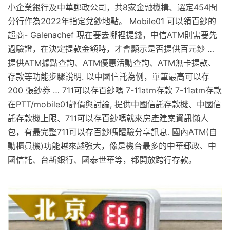
小企業銀行及中華郵政公司，共8家金融機構、選定454間
分行作為2022年指定兌鈔地點。 Mobile01 可以領百鈔的
超商- Galenachef 現在要去哪裡提錢，中信ATM則需要先
過驗證，在決定提款金額時，才會顯示是否提供百元鈔 …
提供ATM據點查詢、ATM優惠活動查詢、ATM無卡提款、
存款等功能步驟說明. 以中國信託為例，單筆最高可以存
200 張鈔券 … 711可以存百鈔嗎 7-11atm存款 7-11atm存款
在PTT/mobile01評價與討論, 提供中國信託存款機、中國信
託存款機上限、711可以存百鈔嗎就來房產建案資訊懶人
包，有最完整711可以存百鈔嗎體驗分享訊息. 國內ATM(自
動櫃員機)功能越來越強大，像是機台最多的中華郵政、中
國信託、台新銀行、國泰世華等，都開放跨行存款。