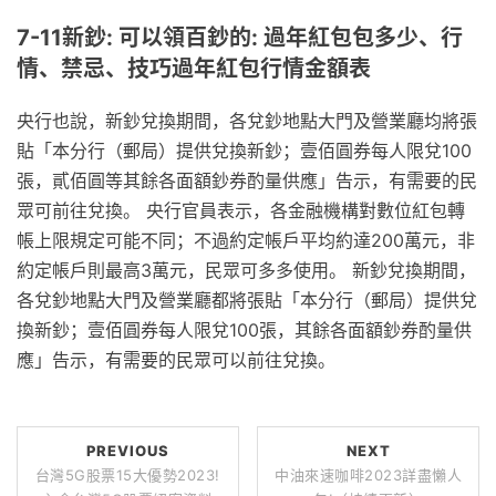
7-11新鈔: 可以領百鈔的: 過年紅包包多少、行
情、禁忌、技巧過年紅包行情金額表
央行也說，新鈔兌換期間，各兌鈔地點大門及營業廳均將張
貼「本分行（郵局）提供兌換新鈔；壹佰圓券每人限兌100
張，貳佰圓等其餘各面額鈔券酌量供應」告示，有需要的民
眾可前往兌換。 央行官員表示，各金融機構對數位紅包轉
帳上限規定可能不同；不過約定帳戶平均約達200萬元，非
約定帳戶則最高3萬元，民眾可多多使用。 新鈔兌換期間，
各兌鈔地點大門及營業廳都將張貼「本分行（郵局）提供兌
換新鈔；壹佰圓券每人限兌100張，其餘各面額鈔券酌量供
應」告示，有需要的民眾可以前往兌換。
PREVIOUS
NEXT
台灣5G股票15大優勢2023!
中油來速咖啡2023詳盡懶人