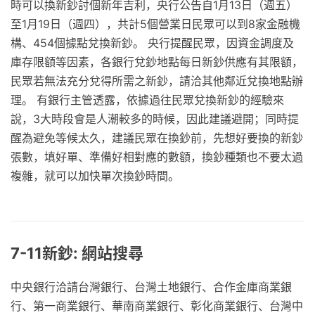
時可以換新鈔討個新年吉利，央行公告自1月13日（週五）
至1月19日（週四），共計5個營業日民眾可以到8家金融機
構、454個據點兌換新鈔。 央行提醒民眾，因資金調度及
庫存限額等因素，各銀行兌鈔地點每日新鈔供應有其限額，
民眾若無法充分兌得所需之新鈔，請洽其他鄰近兌換地點辦
理。 有銀行主管透露，依據過往民眾兌換新鈔的經驗來
說，3大時段會是人潮較多的時候，因此建議避開；同時提
醒為避免等候太久，建議民眾在換鈔前，先想好要換的新鈔
張數，填好單、準備好相對應的數額，換鈔種類也不要太過
複雜，就可以加快單次換鈔時間。
7-11新鈔: 網站搜尋
中央銀行洽請台灣銀行、台灣土地銀行、合作金庫商業銀
行、第一商業銀行、華南商業銀行、彰化商業銀行、台灣中