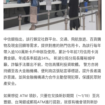
中信銀指出，該行鎖定社群平台、交通、飛航旅遊、百貨購
物及現金回饋等需求，提供對應的熱門信用卡，為該行每年
帶入逾100萬新卡戶申辦及使用，累計今年前7月信用卡消
費金額，年成長率超過34%。 新湖分局分局長羅裕城呼
籲，詐騙手法層出不窮，勿信高獲利投資軟體。 警方亦將
持續至各大金融機構、便利商店張貼宣導標語，提升長者識
詐意識，並與金融機構通力合作主動發現犯罪，保護民眾財
產安全。
如果想從 ATM 領鈔，只要在兌換新鈔期間（～1/19）至兆
豐銀、台灣銀或郵局ATM進行提款，就很有機會領到新鈔