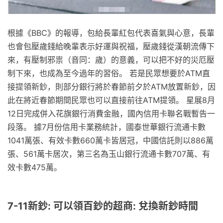
根據《BBC》的報導，包給長輩紅包代表喜氣與心意，長輩
也會包壓歲錢給晚輩表示好運與祝福，壓歲錢從漢朝流傳下
來，有壓制邪祟（音同：歲）的意義，可以把不好的災厄壓
制下來，也成為至今過年的習俗。 若是民眾想要於ATM直
接提領新鈔，則部分銀行將於春節前夕於ATM放置新鈔，因
此在將近春節期間民眾也可以直接前往ATM提領。 星展8月
12日完成併入花旗銀行消費金融，國內信用卡聯名戰暫告一
段落。 據7月份信用卡業務統計，國泰世華銀行流通卡數
1041萬張、有效卡數660萬卡皆居冠，中國信託則以886萬
張、561萬卡居次，第三名為玉山銀行流通卡數707萬、有
效卡數475萬。
7-11新鈔: 可以領百鈔的超商: 兌換新鈔時間