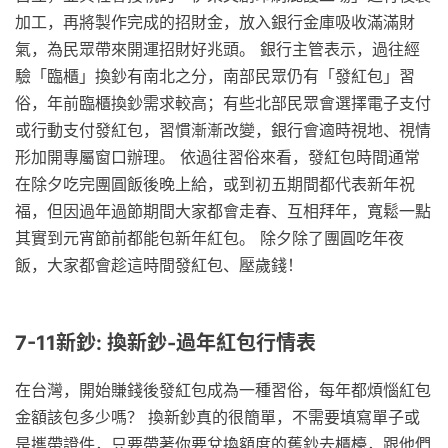
加工，再將製作完成的招財金，放入銀行金庫吸收滿滿財
氣，為民眾帶來開運招財好兆頭。 銀行主管表示，過往經
驗「臨櫃」換鈔有南北之分，南部民眾仍有「發紅包」習
俗，年前臨櫃換鈔需求較高；有些北部民眾會選擇電子支付
或行動支付發紅包，習慣漸漸改變，銀行會適時視地、視情
形加開專屬窗口辦理。 依過往習俗來看，發紅包時間通常
在除夕吃完團圓飯後晚上給，或到初五期間都代表新年祝
福，但因過年過節期間大家都會走春、互相拜年，寬鬆一點
其實到元宵節前都能包新年紅包。 除夕除了團圓吃年夜
飯，大家都會趁這時間發紅包、壓歲錢！
7-11新鈔: 換新鈔-過年紅包行情表
在台灣，開始賺錢後發紅包成為一種習俗，每年都煩惱紅包
金額該包多少嗎？ 換新鈔真的很簡單，不需要填寫單子或
是攜帶證件，只要帶著你要兌換額度的舊鈔去櫃檯，跟他們