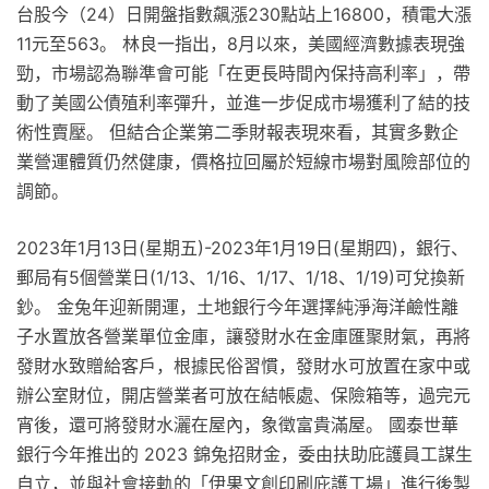
台股今（24）日開盤指數飆漲230點站上16800，積電大漲
11元至563。 林良一指出，8月以來，美國經濟數據表現強
勁，市場認為聯準會可能「在更長時間內保持高利率」，帶
動了美國公債殖利率彈升，並進一步促成市場獲利了結的技
術性賣壓。 但結合企業第二季財報表現來看，其實多數企
業營運體質仍然健康，價格拉回屬於短線市場對風險部位的
調節。
2023年1月13日(星期五)-2023年1月19日(星期四)，銀行、
郵局有5個營業日(1/13、1/16、1/17、1/18、1/19)可兌換新
鈔。 金兔年迎新開運，土地銀行今年選擇純淨海洋鹼性離
子水置放各營業單位金庫，讓發財水在金庫匯聚財氣，再將
發財水致贈給客戶，根據民俗習慣，發財水可放置在家中或
辦公室財位，開店營業者可放在結帳處、保險箱等，過完元
宵後，還可將發財水灑在屋內，象徵富貴滿屋。 國泰世華
銀行今年推出的 2023 錦兔招財金，委由扶助庇護員工謀生
自立，並與社會接軌的「伊果文創印刷庇護工場」進行後製