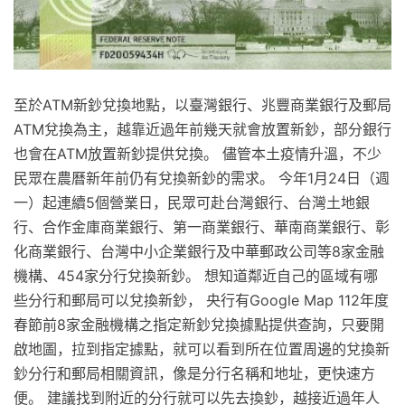
至於ATM新鈔兌換地點，以臺灣銀行、兆豐商業銀行及郵局
ATM兌換為主，越靠近過年前幾天就會放置新鈔，部分銀行
也會在ATM放置新鈔提供兌換。 儘管本土疫情升溫，不少
民眾在農曆新年前仍有兌換新鈔的需求。 今年1月24日（週
一）起連續5個營業日，民眾可赴台灣銀行、台灣土地銀
行、合作金庫商業銀行、第一商業銀行、華南商業銀行、彰
化商業銀行、台灣中小企業銀行及中華郵政公司等8家金融
機構、454家分行兌換新鈔。 想知道鄰近自己的區域有哪
些分行和郵局可以兌換新鈔， 央行有Google Map 112年度
春節前8家金融機構之指定新鈔兌換據點提供查詢，只要開
啟地圖，拉到指定據點，就可以看到所在位置周邊的兌換新
鈔分行和郵局相關資訊，像是分行名稱和地址，更快速方
便。 建議找到附近的分行就可以先去換鈔，越接近過年人