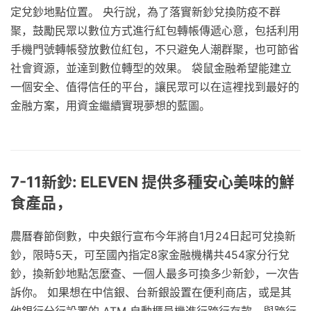
定兌鈔地點位置。 央行說，為了落實新鈔兌換防疫不群
聚，鼓勵民眾以數位方式進行紅包轉帳傳遞心意，包括利用
手機門號轉帳發放數位紅包，不只避免人潮群聚，也可節省
社會資源，並達到數位轉型的效果。 袋鼠金融希望能建立
一個安全、值得信任的平台，讓民眾可以在這裡找到最好的
金融方案，用資金繼續實現夢想的藍圖。
7-11新鈔: ELEVEN 提供多種安心美味的鮮
食產品，
農曆春節倒數，中央銀行宣布今年將自1月24日起可兌換新
鈔，限時5天，可至國內指定8家金融機構共454家分行兌
鈔，換新鈔地點怎麼查、一個人最多可換多少新鈔，一次告
訴你。 如果想在中信銀、台新銀設置在便利商店，或是其