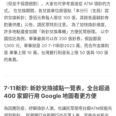
（但並不保證絕對），大家也可參考直接從 ATM 領鈔的方
式。 在兌換期間，各兌換單位將張貼「本分行（支局）提
供兌換新鈔；壹佰元券每人限兌 100 張，其餘各面額鈔券
酌量供應」公告，請民眾特別注意。 為了加快換鈔速度，
許多地點還會加開「新鈔兌換專櫃」方便民眾辦理。 以中
國信託為例，單筆最高可以存 200 張鈔券，假設都是
1,000 元，單筆就是 20 7-11新鈔2023 萬，而合作金庫則
是 單筆上限 10 萬，台灣銀行則是有上限 50 張與 100 張
的差異。
7-11新鈔: 新鈔兌換據點一覽表，全台超過
400 家銀行用 Google 地圖看更方便
為因應防疫，紓解換鈔人潮，也讓民眾使用台銀ATM就能先
領到新鈔。 民營銀行台新銀行也不落人後，宣佈全台新光