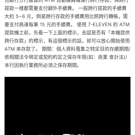
他銀行分行設置的 ATM 自動櫃員機進行跨行存款，與跨行
提款一樣都需要支付額外手續費。 一般跨行提款的手續費
大約 5~6 元，倒是跨行存款的手續費用比照跨行轉帳，需
要支付高達每筆 15 元的手續費。 使用 7-ELEVEN 的 ATM
提款機之前，先看一下上面的標示，去認是否有「本機提供
跨行存款」的標示，有這個標示的話，就可以放心開始使用
ATM 來存款了。 期間：個人資料蒐集之特定目的存續期間/
依相關法令規定或契約約定之保存年限(如：商業 會計法)/
本行因執行業務所必須之保存期間。