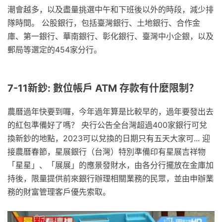
潮會越多，以及盡量挑選中午和下班後以外的時段，減少排
隊時間。 公股銀行，包括臺灣銀行、土地銀行、合作金
庫、第一銀行、華南銀行、彰化銀行、臺灣中小企銀，以及
郵局等選定的454家分行。
7-11新鈔: 數位帳戶 ATM 存款有什麼限制？
農曆過年快要到囉，今年過年算是比較早的，過年要發出去
的紅包準備好了嗎？ 央行公告全台灣超過400家銀行可兌
換新鈔的地點，2023可以兌換的日期只有五天大家可... 迎
接農曆春節，星展銀行（台灣）特別準備印有星展吉祥物
「星星」、「展展」的應景發財水，由各分行擺放在金庫加
持後，限量提供前來銀行辦理相關業務的民眾，並由申辦業
務的財富管理客戶優先索取。