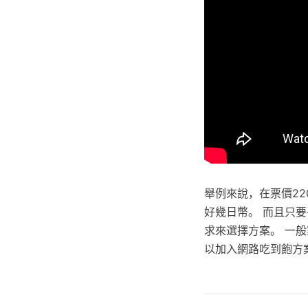
舉例來說，在票價22
好幾日幣。 而且只
求來選擇方案。 一
以加入網路吃到飽方