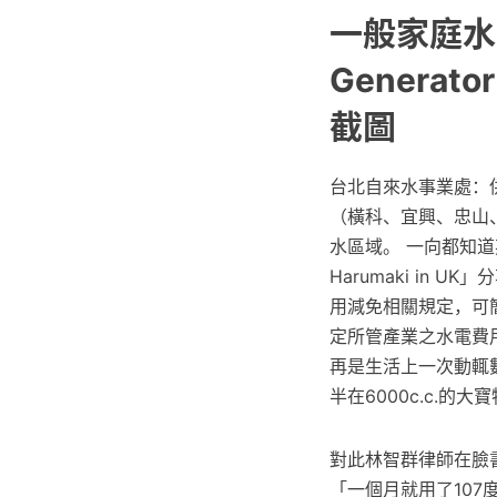
一般家庭水費:
Genera
截圖
台北自來水事業處：
（橫科、宜興、忠山
水區域。 一向都知道
Harumaki in 
用減免相關規定，可
定所管產業之水電費
再是生活上一次動輒
半在6000c.c.的
對此林智群律師在臉書
「一個月就用了107