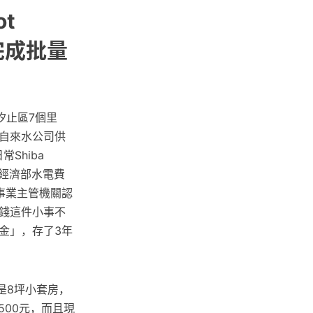
ot
完成批量
汐止區7個里
自來水公司供
Shiba
.按經濟部水電費
事業主管機關認
錢這件小事不
金」，存了3年
是8坪小套房，
500元，而且現