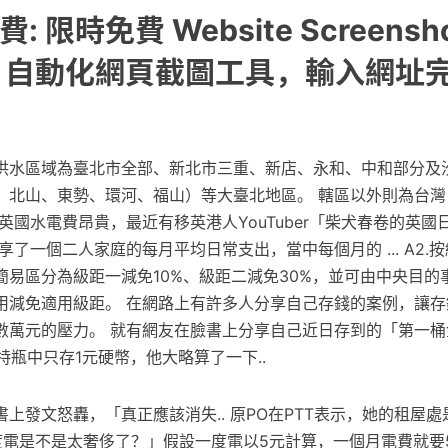
 限時免費 Website Screensh
tor 自動化網頁截圖工具，輸入網址
供水區域為臺北市全部、新北市三重、新店、永和、中和部分及
、北山、東勢、環河、福山）等大臺北地區。 轄區以外則為台灣
英國水電費昂貴，最近有移英港人YouTuber「柴犬春卷的英國日常
UK」分享了一個二人家庭的每月平均日常支出，當中每個月的 ... A2
簡易區分為級距一減免10%、級距二減免30%，並可由中央目的
用減免適用級距。 在網路上有許多人分享自己存錢的案例，讓存
數萬元的壓力。 就有網友在臉書上分享自己近日存到的「第一桶
大寶特瓶中只存1元硬幣，他大略算了一下..
上發文怒轟，「真正應該消失.. 原PO在PTT表示，她的租屋處
度電是不是太奢侈了？」假設一度電以5元計算，一個月電費就要