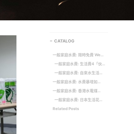
CATALOG
一般家庭水費: 限時免費 Website Screenshot Generator 自動化網頁截圖工具，輸入網址完成批量截圖
一般家庭水費: 生活費4「伙食費」：日本的食品價格
一般家庭水費: 自來水生活用水量統計
一般家庭水費: 水費暴增如何自己抓漏？檢查這幾個地方就對了！
一般家庭水費: 香港水電煤收費如何？又是一筆每月大開銷？！
一般家庭水費: 日本生活花多少？每月基本開銷大剖析
Related Posts