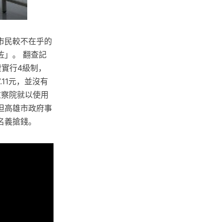
市民較不在乎的
」。 翻查記
費實行4級制，
11元，並沒有
監察院就以使用
但高雄市政府事
名義搶錢。