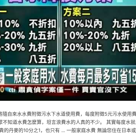
市將隨自來水水費附徵污水下水道使用費，每度附徵5元污水使用費
眾不知道水費怎麼算，坦言浪費水的人真的不少。 其實每度水就是
貴的丹麥的10分之1，也只有 ... 一般家庭水費 無論您住在日本