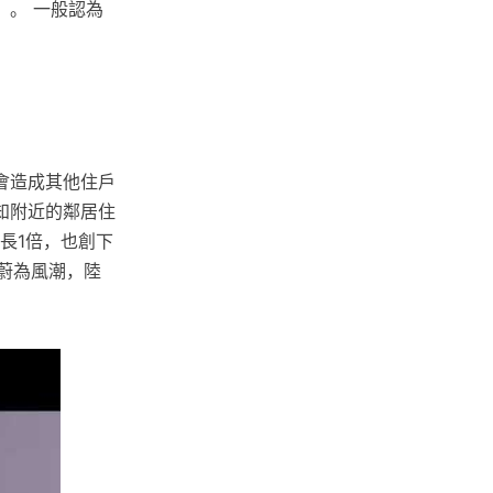
。 一般認為
會造成其他住戶
知附近的鄰居住
長1倍，也創下
蔚為風潮，陸