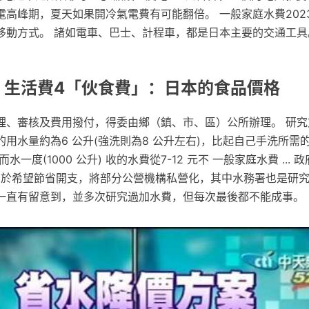
高峰期，夏天如果開冷氣電費有可能翻倍。 一般家庭水費202
移動方式。 諸如電車、巴士、計程車，都是日本主要的交通工具
: 生活費4「伙食費」：日本的食品價格
理、審核及費用撥付，得委由鄉（鎮、市、區）公所辦理。 研究
用水量約為6 公升(強洗則為8 公升左右)，比起自己手洗所需的4
一度(1000 公升) 收的水費從7-12 元不 一般家庭水費 ... 
，由於希望節省開支，將部分公營機構私營化，其中水務署也是研究
一直有留意到，並多次研究過加水費，但每次最後都不能成事。