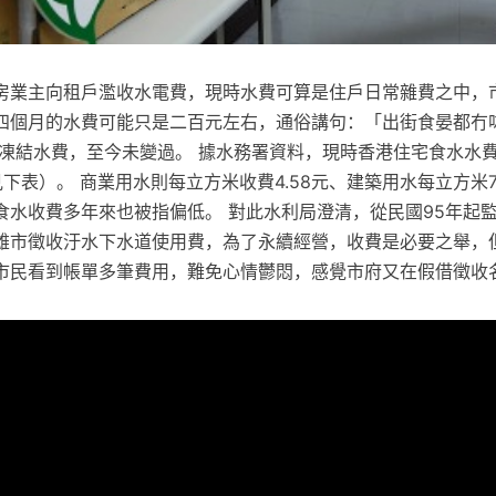
房業主向租戶濫收水電費，現時水費可算是住戶日常雜費之中，
四個月的水費可能只是二百元左右，通俗講句：「出街食晏都冇咗
起凍結水費，至今未變過。 據水務署資料，現時香港住宅食水水
下表）。 商業用水則每立方米收費4.58元、建築用水每立方米7.
食水收費多年來也被指偏低。 對此水利局澄清，從民國95年起
雄市徵收汙水下水道使用費，為了永續經營，收費是必要之舉，
市民看到帳單多筆費用，難免心情鬱悶，感覺市府又在假借徵收