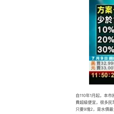
自110年1月起，本
費超級便宜，很多民
只要9塊2，是水價最