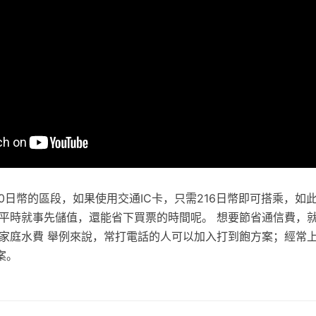
0日幣的區段，如果使用交通IC卡，只需216日幣即可搭乘，如
要平時就事先儲值，還能省下買票的時間呢。 想要節省通信費，
般家庭水費 舉例來說，常打電話的人可以加入打到飽方案；經常
案。