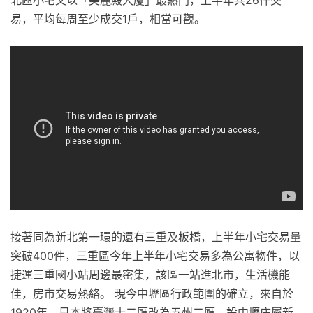
北區小宅又以「美麗殿大廈」最熱門，上半年共26件交
易，平均每周至少成交1戶，相當可觀。
接著同為新北第一環的還有三重及板橋，上半年小宅交易量
突破400件，三重區今年上半年小宅交易多為公寓物件，以
捷運三重國小站周邊最密集，該區一站進北市，生活機能
佳，房市交易熱絡。 現今中壢區行政範圍的確立，來自於
1920年，日本將臺灣十二廳改為五州二廳，設中壢庄屬新