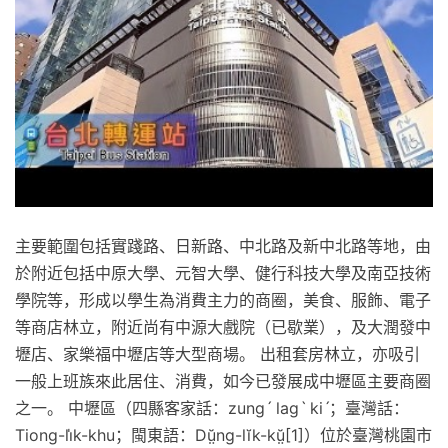
主要範圍包括實踐路、日新路、中北路及新中北路等地，由
於附近包括中原大學、元智大學、健行科技大學及南亞技術
學院等，形成以學生為消費主力的商圈，美食、服飾、電子
等商店林立，附近尚有中源大戲院（已歇業），及大潤發中
壢店、家樂福中壢店等大型商場。 出租套房林立，亦吸引
一般上班族來此居住、消費，如今已發展成中壢區主要商圈
之一。 中壢區（四縣客家話：zungˊ lagˋ kiˊ；臺灣話：
Tiong-li̍k-khu；閩東語：Dṳ̆ng-lĭk-kṳ̆[1]）位於臺灣桃園市