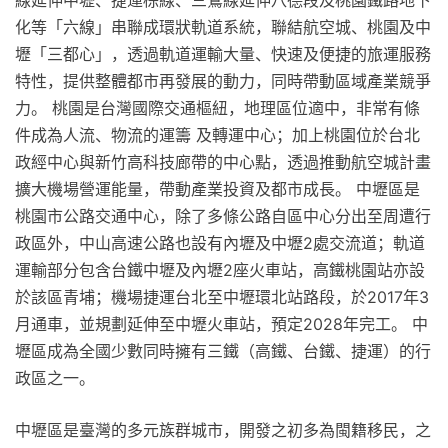
線延伸中壢、捷運棕線、三鶯線延伸八德段及桃園鐵路地下
化等「六線」串聯成環狀軌道系統，聯結航空城、桃園及中
壢「三都心」，透過軌道運輸大量、快速及便捷的旅運服務
特性，提供整體都市再發展的動力，同時帶動區域產業競爭
力。 桃園是台灣國際交通樞紐，地理區位適中，非常有條
件成為人流、物流的運籌 及轉運中心；加上桃園位於台北
政經中心與新竹高科技廊帶的中心點，透過推動航空城計畫
擴大機場營運能量，帶動產業投資及都市成長。 中壢區是
桃園市公路交通中心，除了多條公路自區中心分出至周遭行
政區外，中山高速公路也設有內壢及中壢2處交流道；軌道
運輸部分包含台鐵中壢及內壢2座火車站，高鐵桃園站亦設
於該區青埔；機場捷運台北至中壢環北站路段，於2017年3
月通車，並規劃延伸至中壢火車站，預定2028年完工。 中
壢區成為全國少數同時擁有三鐵（高鐵、台鐵、捷運）的行
政區之一。
中壢區是臺灣的多元族群城市，開發之初多為閩籍移民，之