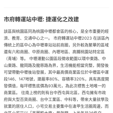
市府轉運站中壢: 捷運化之改建
該區與桃園區同為桃園中壢都會區的核心，是全市重要的經
濟、教育、交通中心之一。 市府轉運站中壢2023 在該區內
傳統上的區中心為中壢車站站前商圈，另外較為繁華的區域
還有六和商圈、中原商圈、內壢地區、高鐵桃園站特定區
（青埔）等。 中壢運動公園區段徵收範圍以環中東路、中
山東路、龍岡路及龍慈路為界，生活機能相當完整，開發後
可望帶動中壢後站發展，其中最高價商業區位於中壢區中運
段146、147地號，建蔽率80%、容積率320%，具有高度開
發價值，每坪標售底價為93萬元，為此次標售土地唯一的
商業區。 往南上榜的則有台中西屯與北區，西屯擁有市政
府與大型百貨商圈、台中工業區、中科等，帶來大量就學及
就業的居住人口，小宅交易主要集中在逢甲生活圈周邊，而