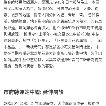
後客籍移民陸續遷入，至西元1945年日本投降為止，本區
居民以客家人為主，超過50%，分佈中心分區、大崙、過
嶺、後寮等地區，閩南人則分佈內壢、青埔一帶。 曾翰揚
說，據他觀察，地下掏空的範圍比路面坑洞面積大，若有車
輛經過，坑洞勢必會再擴大，他立即通知新竹市政府工務處
到場處理。 板橋今年上半年小宅交易多集中新埔與府中捷
運站周邊，其中「新巨蛋」、「巨蛋東京花園廣場」、「府
中晶品」、「新板時尚」都是該區小宅交易熱門社區。 中
壢在早期可說是北部地區最大的禽畜市場的集中地，製作肉
類商品的手藝也愈精良，尤其是路邊攤所賣的牛雜最為物美
價廉，受到消費者一致的喜愛。
市府轉運站中壢: 延伸閱讀
乾隆50年淡水、新竹兩縣設立，因位屬兩縣中央，故稱中