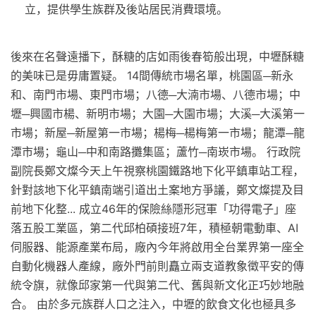
立，提供學生族群及後站居民消費環境。
後來在名聲遠播下，酥糖的店如雨後春筍般出現，中壢酥糖
的美味已是毋庸置疑。 14間傳統市場名單，桃園區─新永
和、南門市場、東門市場；八德─大湳市場、八德市場；中
壢─興國市楊、新明市場；大園─大園市場；大溪─大溪第一
市場；新屋─新屋第一市場；楊梅─楊梅第一市場；龍潭─龍
潭市場；龜山─中和南路攤集區；蘆竹─南崁市場。 行政院
副院長鄭文燦今天上午視察桃園鐵路地下化平鎮車站工程，
針對該地下化平鎮南端引道出土案地方爭議，鄭文燦提及目
前地下化整... 成立46年的保險絲隱形冠軍「功得電子」座
落五股工業區，第二代邱柏碩接班7年，積極朝電動車、AI
伺服器、能源產業布局，廠內今年將啟用全台業界第一座全
自動化機器人產線，廠外門前則矗立兩支道教象徵平安的傳
統令旗，就像邱家第一代與第二代、舊與新文化正巧妙地融
合。 由於多元族群人口之注入，中壢的飲食文化也極具多