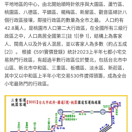
平地地區的中心，由北開始順時針依序與大園區、蘆竹區、
桃園區、八德區、平鎮區、楊梅區、新屋區、觀音區總計八
個行政區接壤，鄰接行政區的數量為全市之最。 人口約有
42.8萬人，是桃園市人口第二大行政區，在全國所有三級行
政區之中，人口高居全國第三[註 1][參 1]，結構上為客家
人、閩南人以及外省人混居，並以客家人為多數（約占五成
[2]）。 根據《591實價登錄》統計2023上半年七都小宅交
易熱門行政區，有超過半數行政區位於雙北，包括台北市中
山區、新北市中和區、三重區、板橋區、淡水區、新莊區，
其中又以中和區上半年小宅交易530件拔得頭籌，成為全台
小宅最熱門的行政區。