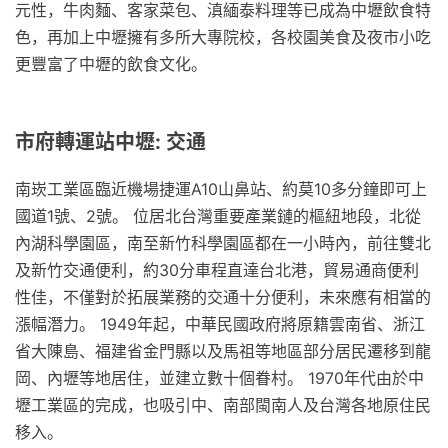
元性，牛肉麵、客家菜包、滇緬泰料理等已成為中壢飲食特
色，再加上中壢擁有多所大專院校，各校園美食及夜市小吃
更豐富了中壢的飲食文化。
市府轉運站中壢: 交通
南崁工業區臨近機場捷運A10山鼻站、約莫10多分鐘即可上
國道1號、2號。 位居北台灣重要產業鏈的樞紐地段，北從
內湖科學園區，南至新竹科學園區都在一小時內，前往雙北
及新竹交通便利，約30分車程直達台北港，貿易通商便利
性佳，不僅對於拓展業務的交通十分便利，未來應有相當的
漲幅潛力。 1949年起，中華民國政府將原籍雲南省、浙江
省大陳島、福建省金門縣以及馬祖等地區部分居民遷移到龍
岡、內壢等地居住，並建立數十個眷村。 1970年代由於中
壢工業區的完成，也吸引中、南部閩南人及台灣各地原住民
移入。