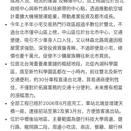
成為人流、物流的運籌 及轉運中心；加上桃園位於台北
政經中心與新竹高科技廊帶的中心點，透過推動航空城
計畫擴大機場營運能量，帶動產業投資及都市成長。
今年上半年小宅交易熱門行政區超過半數位於雙北，不
過台北市僅中山區上榜，中山區位於台北市中心，交通
便捷，吸引不少單身人口入住，又以林森北路周邊因租
屋需求強勁，深受投資買盤青睞，不過即便是小宅，總
價也要千萬元，促使不少購屋族轉往新北市買房。
位居北台灣重要產業鏈的樞紐地段，北從內湖科學園
區，南至新竹科學園區都在一小時內，前往雙北及新竹
交通便利，約30分車程直達台北港，貿易通商便利性
佳，不僅對於拓展業務的交通十分便利，未來應有相當
的漲幅潛力。
全部工程已經於2006年6月底完工，車站北端並增建天
橋一座，連接前站至第2及第3月台，方便旅客進出站。
位於中壢後站地區，主要範圍為健行科技大學周邊、健
行路、龍岡路二段，周邊小吃店、商店、餐廳、銀行林