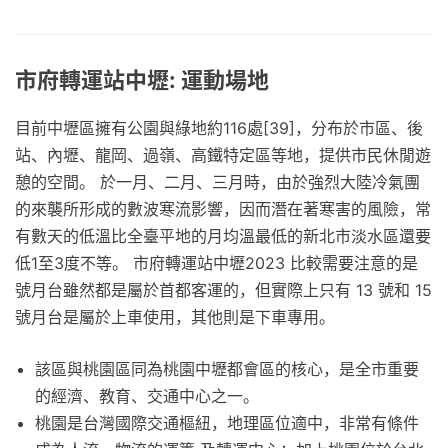
市府轉運站中壢: 運動場地
目前中壢區擁有公園與綠地約116處[39]，分布於市區、後
站、內壢、龍岡、過嶺、高鐵特定區等地，提供市民休閒遊
憩的空間。 於一月、二月、三月時，由於強烈大陸冷氣團
的來襲所形成的數波寒流影響，因而潛在著寒害的風險，常
有數天的低溫比全臺平地的月均溫最低的新北市淡水區還要
低1至3度不等。 市府轉運站中壢2023 比較需要注意的是
號月台雖然都是屬於首都客運的，但實際上只有 13 號和 15
號月台是屬於上車使用，其他則是下車專用。
該區與桃園區同為桃園中壢都會區的核心，是全市重要
的經濟、教育、交通中心之一。
桃園是台灣國際交通樞紐，地理區位適中，非常有條件