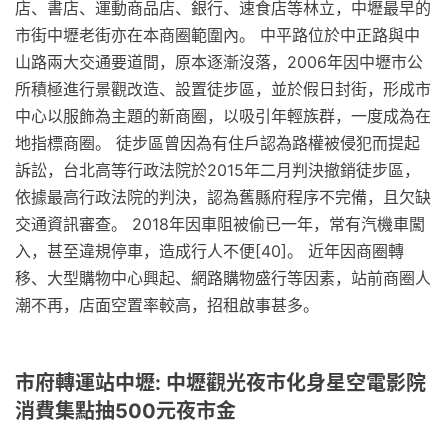
店、書店、運動商品店、銀行、速食店等林立，中壢最早的
市街中壢老街亦在本商圈範圍內。 中平路位於中正路與中
山路兩大交通要道間，原本逐漸沒落，2006年因中壢市公
所積極進行景觀改造、設置徒步區，並於假日封街，形成市
中心以服飾為主題的新商圈，以吸引年輕族群，一度成為在
地指標商圈。 徒步區曾因為有住戶認為路權被侵犯而提起
訴訟，台北高等行政法院於2015年二月判決撤銷徒步區，
依據最高行政法院的判決，認為舊縣府程序不完備，且欠缺
交通資訊審查。 2018年因車阻被偷已一年，常有汽機車闖
入，甚至違規停車，造成行人不便[40]。 近年因商圈轉
移、大型購物中心興起、網路購物盛行等因素，站前商圈人
潮不再，店面空置率較高，招租啟事甚多。
市府轉運站中壢: 中壢觀光夜市化身星空電影院
消費集點抽500元夜市金