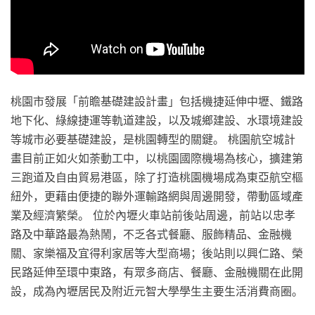
桃園市發展「前瞻基礎建設計畫」包括機捷延伸中壢、鐵路
地下化、綠線捷運等軌道建設，以及城鄉建設、水環境建設
等城市必要基礎建設，是桃園轉型的關鍵。 桃園航空城計
畫目前正如火如荼動工中，以桃園國際機場為核心，擴建第
三跑道及自由貿易港區，除了打造桃園機場成為東亞航空樞
紐外，更藉由便捷的聯外運輸路網與周邊開發，帶動區域產
業及經濟繁榮。 位於內壢火車站前後站周邊，前站以忠孝
路及中華路最為熱鬧，不乏各式餐廳、服飾精品、金融機
關、家樂福及宜得利家居等大型商場；後站則以興仁路、榮
民路延伸至環中東路，有眾多商店、餐廳、金融機關在此開
設，成為內壢居民及附近元智大學學生主要生活消費商圈。