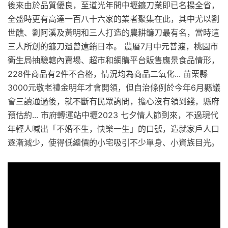
後來由於品質優良，至道光年間中壢鐮刀業即已名揚全省，
全盛時更有高達一百八十六家的業者聚集在此，其中尤以劉
世醮、劉阿溪及黃明和三人打造的農耕鐮刀最有名，當時這
三人所創的鐮刀還曾遠銷日本。 農曆7月中元普渡，桃園市
衛生局抽驗轄內賣場、超市和網購平台販售應景食品情形，
228件商品有2件不合格，情況均為商品二氧化... 苗栗縣
3000元敬老禮金明年才會開領，但自治條例於今年6月縣議
會三讀通過後，就不斷有民眾詢問，擔心沒有領到錢，縣府
預估約... 市府轉運站中壢2023 七夕情人節到來，不過現代
年輕人喊出「不婚不生，快樂一生」的口號，造就家戶人口
逐漸減少，使得低總價的小宅吸引不少單身、小資族目光。