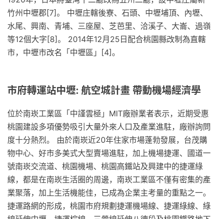
竹州中壢郡[7]。 中壢庄轄後寮、石頭、中壢埔頂、內壢、
水尾、興南、青埔、三座屋、芝芭里、洽溪子、大崙、過嶺
等12個大字[8]。 2014年12月25日配合桃園縣改制為直轄
市，中壢市改名「中壢區」[4]。
市府轉運站中壢: 航空城計畫 帶動機場經濟學
位於南崁工業區「中謹雲極」MIT廠辦業者表示，近期受惠
桃園建設多項優勢吸引大量外來人口及產業進駐，廠辦詢問
度十分熱烈。 由於南崁近20年住家市場蓬勃發展，台茂購
物中心、好市多美式大型賣場進駐，加上機場捷運、國道一
號南崁交流道、桃園機場、桃園高鐵站及興建中的捷運綠
線，都是在南崁生活圈的周邊，南崁工業區不僅有密集的產
業聚落，加上生活機能佳，已成為企業主考量的重點之一。
捷運路網的形成，桃園市府規劃捷運機場線、捷運綠線、綠