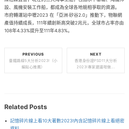
設、風機安裝工作船，都成為全球各地競相爭取的資源。
市府轉運站中壢2023 在「亞洲‧矽谷2.0」推動下，物聯網
產值持續成長，111年續創新高突破2兆元，全球市占率亦由
108年4.33%提升至111年4.83%。
PREVIOUS
NEXT
臺鐵路線5大分析2023!（小
香港身份證PSD11大分析
編貼心推薦）
2023!專家建議咁做...
Related Posts
記憶碎片線上看10大著數2023!內含記憶碎片線上看絕密
資料