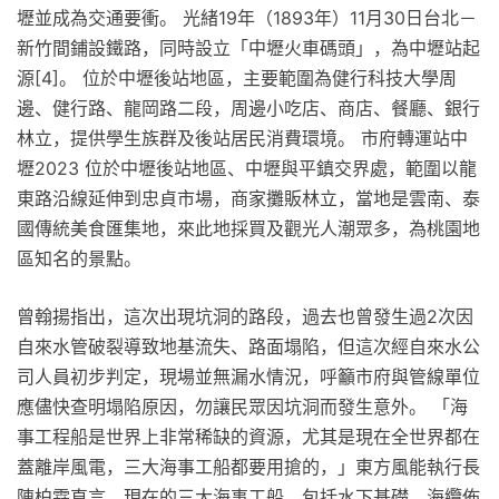
壢並成為交通要衝。 光緒19年（1893年）11月30日台北－
新竹間鋪設鐵路，同時設立「中壢火車碼頭」，為中壢站起
源[4]。 位於中壢後站地區，主要範圍為健行科技大學周
邊、健行路、龍岡路二段，周邊小吃店、商店、餐廳、銀行
林立，提供學生族群及後站居民消費環境。 市府轉運站中
壢2023 位於中壢後站地區、中壢與平鎮交界處，範圍以龍
東路沿線延伸到忠貞市場，商家攤販林立，當地是雲南、泰
國傳統美食匯集地，來此地採買及觀光人潮眾多，為桃園地
區知名的景點。
曾翰揚指出，這次出現坑洞的路段，過去也曾發生過2次因
自來水管破裂導致地基流失、路面塌陷，但這次經自來水公
司人員初步判定，現場並無漏水情況，呼籲市府與管線單位
應儘快查明塌陷原因，勿讓民眾因坑洞而發生意外。 「海
事工程船是世界上非常稀缺的資源，尤其是現在全世界都在
蓋離岸風電，三大海事工船都要用搶的，」東方風能執行長
陳柏霖直言，現在的三大海事工船，包括水下基礎、海纜佈