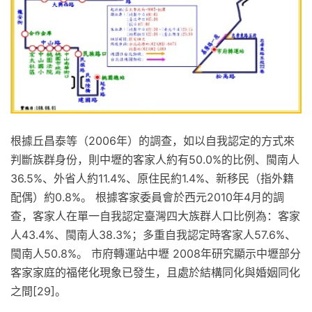
根據丘昌泰等（2006年）的調查，如以自我認定的方式來
判斷族群身份，則中壢的客家人約有50.0%的比例、閩南人
36.5%、外省人約11.4%、原住民約1.4%、新移民（指外籍
配偶）約0.8%。 根據客家委員會於西元2010年4月的調
查，客家人在單一自我認定臺灣四大族群人口比例為：客家
人43.4%、閩南人38.3%；多重自我認定時客家人57.6%、
閩南人50.8%。 市府轉運站中壢 2008年研究顯示中壢部分
客家家庭的福佬化現象已發生，且處於結構同化與婚姻同化
之間[29]。