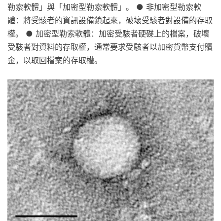
勒索軟體」與「加密型勒索軟體」。 ● 非加密型勒索軟
體：將受駭者的資訊設備鎖起來，破壞受駭者對設備的存取
權。 ● 加密型勒索軟體：加密受駭者硬碟上的檔案，破壞
受駭者對資料的存取權，通常要求受駭者以加密貨幣支付贖
金，以取回檔案的存取權。