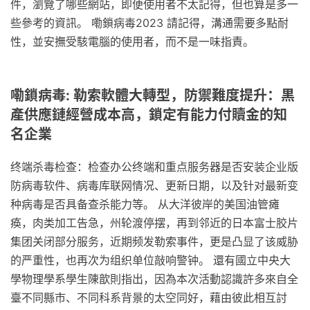
件，瀏覽了哪些網站，即便使用者不太記得，但也算是多一
些參考的資訊。 嘞鎖病毒2023 請記得，溝通需要多點耐
性，並安撫受駭電腦的使用者，而不是一味指責。
嘞鎖病毒: 勒索軟體大轉型，防禦難度提升：黒
產供應鏈經營成本高，鎖定有能力付贖金的知
名企業
终端杀毒检查：检查办公终端和重点服务器是否安装企业版
防病毒软件、病毒库联网情况、更新日期，以及针对最新变
种病毒是否具备查杀能力等。 从大洋彼岸的美国油管瘫
痪，肉类加工告急，州轮渡停摆，再到邻近的日本富士胶片
集团关闭部分服务，近期频发勒索事件，更是凸显了该威胁
的严重性，也再次为组织单位敲响警钟。 還有國立中央大
學物理學系學生陳歆則指出，因為本次活動認識許多來自全
臺不同縣市、不同科系背景的太空同好，藉由彼此相互討