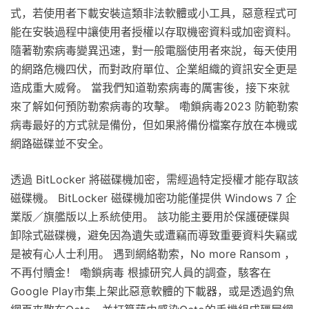
式，若使用者下載安裝這類非法軟體或小工具，惡意程式可
能在安裝過程中讓使用者授權以存取機密資料或加密資料。
隨著勒索病毒變異迅速，對一般電腦使用者來說，每天使用
的網路危機四伏，而對政府單位、企業組織的資訊安全更是
造成重大威脅。 當我們知道勒索病毒的厲害後，接下來就
來了解如何預防勒索病毒的攻擊。 嘞鎖病毒2023 防範勒索
病毒最好的方式就是備份，但如果將備份檔案存放在本機或
網路磁碟並不安全。
透過 BitLocker 將磁碟機加密，需經過特定授權才能存取該
磁碟機。 BitLocker 磁碟機加密功能僅提供 Windows 7 企
業版／旗艦版以上系統使用。 該功能主要用於保護硬碟與
卸除式磁碟機，避免因為遺失或遭竊而導致重要資料失竊或
是被有心人士利用。 遇到網絡勒索，No more Ransom ，
不再付贖金！ 嘞鎖病毒 根據研究人員的調查，駭客在
Google Play市集上架此惡意軟體的下載器，或是透過釣魚