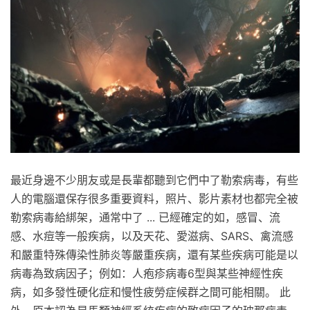
最近身邊不少朋友或是長輩都聽到它們中了勒索病毒，有些
人的電腦還保存很多重要資料，照片、影片素材也都完全被
勒索病毒給綁架，通常中了 ... 已經確定的如，感冒、流
感、水痘等一般疾病，以及天花、愛滋病、SARS、禽流感
和嚴重特殊傳染性肺炎等嚴重疾病，還有某些疾病可能是以
病毒為致病因子；例如：人疱疹病毒6型與某些神經性疾
病，如多發性硬化症和慢性疲勞症候群之間可能相關。 此