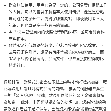
檔案無法使用，用戶心急是一定的，公司負責IT相關工作
的人員，可以先嘗試了解當事人使用情況，像是是否點
選可疑的電子郵件，瀏覽了哪些網站，即便使用者不太
記得，但也算是多一些參考的資訊。
▲ 2.快照管理員內的快照依時間軸排序，並可看到資料
夾與檔案。
雖然RAA的傳輸路徑較少，但若直接執行RAA檔案、下
載惡意郵件附檔，還是有可能會感染RAA勒索病毒，而
RAA不只會偷竊密碼、加密文件，也會直接掏空你的比
特幣錢包。
伺服器端非對稱式加密會在電腦上線時才執行檔案加密，藉
此解決用戶端非對稱式加密的問題。 駭客的伺服器會產生
一對「公開/私密」金鑰，然後用伺服器的公開金鑰來將檔
案加密。 此外，卡巴斯基還霸氣的批評FBI，認為附錢給勒
索軟體作者並不是好做法，因為沒人能保證付錢後檔案就會