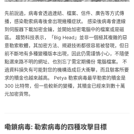
先前說過，病毒會透過連結、檔案、信件、廣告等方式傳
播，感染勒索病毒後會出現幾種症狀。 感染後病毒會連線
到伺服器下載加密金鑰，並開始加密電腦中的檔案或是磁
區。 趨勢科技表示，「Big Head」並非一個極其複雜的惡
意勒索軟體，其加密方法、規避技術都很容易被發現，但日
前不斷地有多種變種版本出現，因此仍需謹慎小心，不隨便
點選來路不明的網址、也別忘了需定期備份 電腦檔案。 不
過資料損失有可能對您的機構造成巨大衝擊，而且駭客所要
求的贖金也越來越高。 Petya 勒索病毒最早勒索的贖金是
300 比特幣，但一些較新的變種，其贖金已經來到數十萬
元加密貨幣。
嘞鎖病毒: 勒索病毒的四種攻擊目標