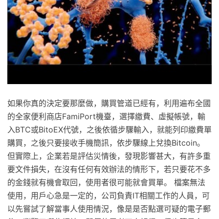
如果你真的決定要那麼做，購買管道已經有，利用遍布全國
的全家便利商店FamiPort機臺，選擇繳費、虛擬帳號，輸
入BTC或BitoEX代號，之後依循步驟輸入，就能列印繳費單
購買，之後只要接收手機簡訊，依步驟線上兌換Bitcoin。
但實際上，企業若是評估災情後，發現影響甚大，有許多重
要文件損失，在沒有任何有效辦法的情形下，若只要花不多
的金錢就有機會取回，使用者很可能就會買單。 檔案無法
使用，用戶心急是一定的，公司負責IT相關工作的人員，可
以先嘗試了解當事人使用情況，像是是否點選可疑的電子郵