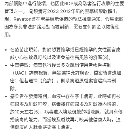
內部網路中進行破壞，也因此RDP成為駭客進行攻擊的主要
管道之一。 嘞鎖病毒2023 2012年新的螢幕綁架軟體出
現，Reveton會在螢幕顯示偽造的執法機關通知，假裝電腦
因為參與非法網路活動而被封鎖，需要支付罰金以恢復使
用。
在疫苗出現前，對於想要懷孕或已經懷孕的女性而言應
該小心被蚊蟲叮咬以及避免前往高風險的疫區[3]。
中毒特徵：病毒執行後會多次跳出使用者帳戶控制
（UAC）詢問視窗，無論選擇允許與否，檔案皆會遭加
密；但若選擇【允許】，則系統還原檔案會遭病毒刪
除。
感染者在發病時期，血液中存在寨卡病毒，此時如再被
病媒埃及斑蚊叮咬，病毒將在病媒埃及斑蚊體內增殖，
約10天左右[5]，病毒進入埃及斑蚊的唾液腺，就具有傳
播病毒的能力，而當埃及斑蚊再叮咬其他健康人時，這
個健康的人就會感染寨卡病毒。