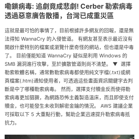
嘞鎖病毒: 追劇竟成悲劇! Cerber 勒索病毒
透過惡意廣告散播，台灣已成重災區
這就是最可怕的事情了，目前根據許多網友的回報，還是無
法得知 WannaCry 的入侵管道。 有網友甚至表示最近沒有
開啟什麼特別的檔案或瀏覽什麼奇怪的網站，但也還是中毒
了。 目前僅能知道 WannaCry 疑似是利用 Windows 的
SMB 漏洞進行攻擊，至於擴散管道則尚不清楚。 ▼ 選擇
勒索軟體名稱，通常數勒索病毒都使用純文字檔(.txt)或網
頁檔案(.htm)通知使用者，可透過這些畫面資訊關鍵字去判
斷是中了哪種勒索病毒。 然而，選擇支付贖金反而使得勒
索病毒更加猖獗，為網路恐怖主義製造溫床，而且即使支付
贖金，也可能發生未收到解密金鑰的情況。 AWS 建議企業
可採取以下 5 大重點行動，幫助企業迅速提升勒索病毒抵
抗力。