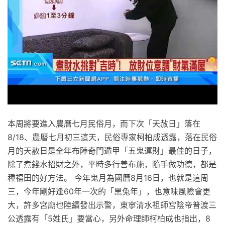
本周將要進入農曆七月民俗月，而下次「天赦日」落在
8/18、農曆七月初三這天，民俗專家柯柏成透露，落在民俗
月的天赦日是全年布陣奇門遁甲「五鬼運財」最佳的日子，
除了煮錢水招財之外，平時多行善布施，隨手做功德，都是
種福田的好方法。 今年鬼月為國曆8月16日，也就是這周
三，今年剛好逢60年一次的「黑兔年」，也意味風險會更
大，許多宮廟也陸續發出示警，東寧清水祖師宮陰帝普渡三
公透露有「5姓氏」要當心，另外命理師柯柏成也指出，8