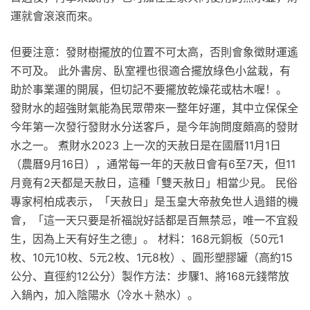
運就會滾滾而來。
但要注意：發財樹擺放的位置不可太高，否則會象徵財運遙
不可及。 此外書房、臥室裡也很適合擺放綠色小盆栽，有
助於事業運的開展，但切記不要擺放乾燥花或枯木喔！。
發財水的超強財氣能為民眾帶來一整年好運，其中立保保全
今年第一次發行發財水分送客戶，是今年詢問度頗高的發財
水之一。 煮財水2023 上一次的天赦日是在國曆11月1日
（農曆9月16日），通常每一年的天赦日會有6至7天，但11
月竟有2天都是天赦日，這種「雙天赦日」相當少見。 民俗
專家柯柏成表示，「天赦日」是玉皇大帝赦免世人過錯的機
會，「這一天只要是祈福說好話都是百無禁忌，唯一不宜殺
生，因為上天有好生之德」。 材料：168元銅板（50元1
枚、10元10枚、5元2枚、1元8枚）、圓形塑膠罐（高約15
公分、直徑約12公分）製作方法：步驟1、將168元錢幣放
入鍋內，加入陰陽水（冷水＋熱水）。