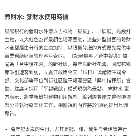
煮財水: 發財水使用時機
星展銀行的發財水外型以吉祥物「星星」、「展展」為設計
主軸，以大紅色為背景顏色增添喜氣，這些外型討喜的發財
水全都經由分行的金庫加持，以限量發送的方式優先提供申
辦業務給財富管理客戶索取。 【記者鮮明／台中報導】被
喻為「台中後花園」的新社區，每年以新社花海、國際花毯
節吸引遊客到訪，立委江啟臣今天（16日）邀請陸軍司令
部、文化部等單位到新社區陸軍報廢營區「興中指揮所」會
勘，建議可採用「平封戰啟」模式規劃為景點。 煮財水 軍
方表示，將重新檢討建物利用規劃，編列經費優先整修損壞
部分並執行綠美化工作，相關規劃內容將於1週內提出具體
報告。
兔年犯太歲的生肖，尤其是龍、雞、鼠生肖者建議進行