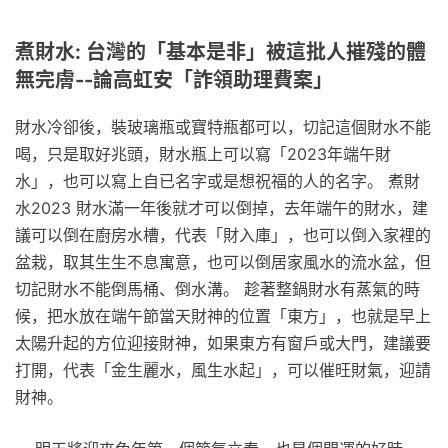
煮財水: 台灣的「基本是非」被這批人摧殘的體
無完膚--論高虹安「詐領助理費案」
財水冷卻後，裝玻璃瓶或寶特瓶都可以，切記這個財水不能
喝，只是取好兆頭，財水瓶上可以寫「2023年端午財
水」，也可以寫上自已名字或是想祝福的人的名字。 煮財
水2023 財水滿一年後就才可以倒掉，去年端午的財水，建
議可以倒在廚房水槽，代表「財入庫」，也可以倒入家裡的
盆栽，取其生生不息寓意，也可以倒居家風水的流水盆，但
切記財水不能倒馬桶、倒水溝。 趁著整鍋財水有蒸氣的時
候，把水放在端午節當天財神的位置「東方」，也就是早上
太陽升起的方位迎接財神，如果東方有窗戶或大門，建議要
打開，代表「金生麗水，風生水起」，可以催旺財氣，迎請
財神。