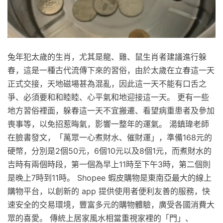
兔年犯太歲的生肖，尤其是龍、雞、鼠生肖者建議進行躲
春，這是一種古代流傳下來的習俗，由於太歲在立春這一天
正式交接，天地磁場甚為混亂，因此這一天不能有口舌之
爭、必須要和和睦睦、心平氣和地迎接這一天。 更有一些
地方習俗裡面，躲春這一天不宜搬遷、看望病重患者及參加
喪事等，以免招惹晦氣，影響一整年的運氣。 湯鎮瑋老師
在臉書發文，「萬眾一心煮財水、催財運」，準備168元的
硬幣，分別是2個50元，6個10元以及8個1元，而煮財水的
吉時有兩個時段，第一個為早上11時至下午3時，第二個則
是晚上7時到11時。 Shopee 蝦皮購物是東南亞最大的線上
購物平台，以創新的 app 提供使用者便利友善的服務，快
速安全的交易環境，豐富多元的購物體驗，廣受各國消費大
眾的喜愛。 傳統上居家風水相當重視家裡的「門」、