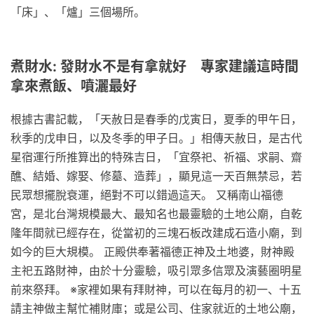
「床」、「爐」三個場所。
煮財水: 發財水不是有拿就好 專家建議這時間
拿來煮飯、噴灑最好
根據古書記載，「天赦日是春季的戊寅日，夏季的甲午日，
秋季的戊申日，以及冬季的甲子日。」相傳天赦日，是古代
星宿運行所推算出的特殊吉日，「宜祭祀、祈福、求嗣、齋
醮、結婚、嫁娶、修墓、造葬」，顯見這一天百無禁忌，若
民眾想擺脫衰運，絕對不可以錯過這天。 又稱南山福德
宮，是北台灣規模最大、最知名也最靈驗的土地公廟，自乾
隆年間就已經存在，從當初的三塊石板改建成石造小廟，到
如今的巨大規模。 正殿供奉著福德正神及土地婆，財神殿
主祀五路財神，由於十分靈驗，吸引眾多信眾及演藝圈明星
前來祭拜。 ※家裡如果有拜財神，可以在每月的初一、十五
請主神做主幫忙補財庫；或是公司、住家就近的土地公廟，