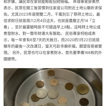
和步驟，讓民眾在家就能輕鬆招財納福。 命理專家廖美然
表示，民眾在開工後習慣到住家或公司附近土地公廟祈求保
佑，尤其2023年是閏雙二月，千萬別忘了祭拜土地公，最
佳求財日就是周六2月4日這天，也就是農曆正月14「立
春」，至於最靈驗時辰不可錯過早上9點，這時拜土地公或
煮發財水，對一整年財運大有幫助。 民俗專家柯柏成表
示，每一年會有6至7天的天赦日，而2020的1月22日就是
豬年的最後一次改運日，當天可赴寺廟祈福，願望容易被實
現。 另外，民眾也可以在家煮財水，首先要準備168枚的外
國硬幣。