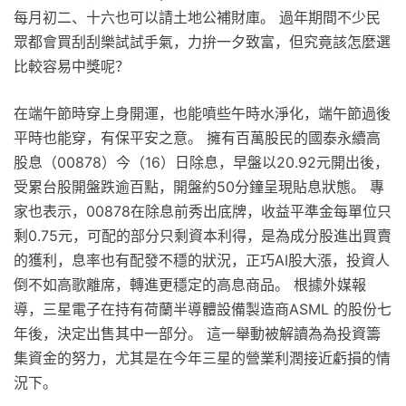
每月初二、十六也可以請土地公補財庫。 過年期間不少民
眾都會買刮刮樂試試手氣，力拚一夕致富，但究竟該怎麼選
比較容易中獎呢？
在端午節時穿上身開運，也能噴些午時水淨化，端午節過後
平時也能穿，有保平安之意。 擁有百萬股民的國泰永續高
股息（00878）今（16）日除息，早盤以20.92元開出後，
受累台股開盤跌逾百點，開盤約50分鐘呈現貼息狀態。 專
家也表示，00878在除息前秀出底牌，收益平準金每單位只
剩0.75元，可配的部分只剩資本利得，是為成分股進出買賣
的獲利，息率也有配發不穩的狀況，正巧AI股大漲，投資人
倒不如高歌離席，轉進更穩定的高息商品。 根據外媒報
導，三星電子在持有荷蘭半導體設備製造商ASML 的股份七
年後，決定出售其中一部分。 這一舉動被解讀為為投資籌
集資金的努力，尤其是在今年三星的營業利潤接近虧損的情
況下。