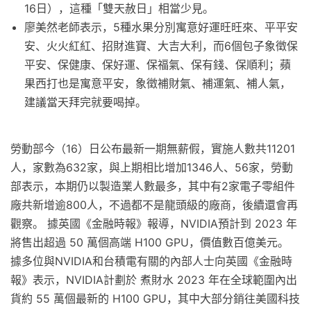
16日），這種「雙天赦日」相當少見。
廖美然老師表示，5種水果分別寓意好運旺旺來、平平安
安、火火紅紅、招財進寶、大吉大利，而6個包子象徵保
平安、保健康、保好運、保福氣、保有錢、保順利；蘋
果西打也是寓意平安，象徵補財氣、補運氣、補人氣，
建議當天拜完就要喝掉。
勞動部今（16）日公布最新一期無薪假，實施人數共11201
人，家數為632家，與上期相比增加1346人、56家，勞動
部表示，本期仍以製造業人數最多，其中有2家電子零組件
廠共新增逾800人，不過都不是龍頭級的廠商，後續還會再
觀察。 據英國《金融時報》報導，NVIDIA預計到 2023 年
將售出超過 50 萬個高端 H100 GPU，價值數百億美元。
據多位與NVIDIA和台積電有關的內部人士向英國《金融時
報》表示，NVIDIA計劃於 煮財水 2023 年在全球範圍內出
貨約 55 萬個最新的 H100 GPU，其中大部分銷往美國科技