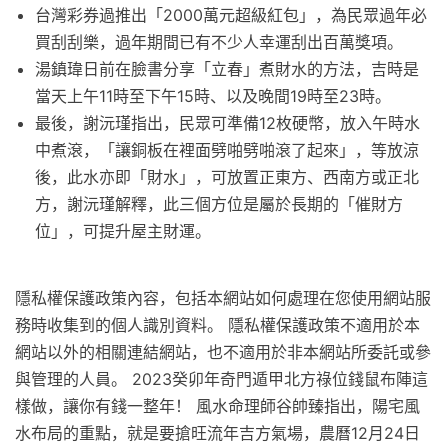
台灣彩券過推出「2000萬元超級紅包」，為民眾過年必
買刮刮樂，過年期間已有不少人幸運刮出百萬獎項。
湯鎮瑋日前在臉書分享「立春」煮財水的方法，吉時是
當天上午11時至下午15時、以及晚間19時至23時。
最後，謝沅瑾指出，民眾可準備12枚硬幣，放入午時水
中煮滾，「讓銅板在裡面劈啪劈啪滾了起來」，等放涼
後，此水亦即「財水」，可放置正東方、西南方或正北
方，謝沅瑾解釋，此三個方位是屬於長期的「催財方
位」，可提升屋主財運。
隱私權保護政策內容，包括本網站如何處理在您使用網站服
務時收集到的個人識別資料。 隱私權保護政策不適用於本
網站以外的相關連結網站，也不適用於非本網站所委託或參
與管理的人員。 2023癸卯年奇門遁甲北方祿位錢鼠布陣這
樣做，讓你有錢一整年！ 風水命理師谷帥臻指出，陽宅風
水布局的重點，就是要搶旺流年吉方氣場，農曆12月24日