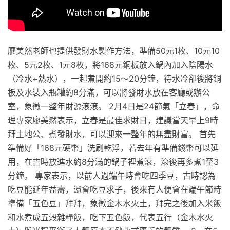
廖美然老師也提供發財水製作方法，準備50元1枚、10元10
枚、5元2枚、1元8枚，將168元銅板放入鍋內加入陰陽水
（冷水+熱水），一起煮開約15～20分鐘，待水冷卻後將銅
板及水裝入瓶罐約8分滿，可以將發財水放在客廳或辦公
室，象徵一整年財源滾滾。 2月4日是24節氣「立春」，命
理專家廖美然表示，立春是最佳求財日，建議當天早上9時
拜土地公、煮發財水，可以迎來一整年的無盡財富。 首先
準備好「168元硬幣」洗刷乾淨，若去年有準備錢幣可以延
用，在吉時放進水約8分滿的鍋子裡煮滾，滾後再多煮1至3
分鐘。 專家表示，以前人過端午時會吃四季豆，古時認為
吃豆能延年益壽，還會吃豆求子，後來有人便會在端午節時
準備「五色豆」拜拜，象徵金木水火土，拜完之後加入米飯
和水煮成五穀雜糧飯，吃下五色飯，代表五行（金木水火