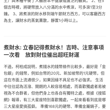
土）與米糧平衡了人體原本不健康或匱乏的體質。 2、在5
個吉時裡，將硬幣放入八分滿的水中煮滾，可多滾1至3分
鐘。 3、將煮滾的財水移到端午節財方西方，可以客廳西方
為主，讓財水的蒸氣薰散，靜置1小時以上。
煮財水: 立春記得煮財水！吉時、注意事項
一次看 放對財位催出超旺財運
不過，柯柏成說明，煮錢水的錢幣條件比較多，最好是「金
包銀」的錢幣，例如台幣的20元、新加坡幣的1元硬幣，但
這在市面上流通很少，如果因緣不具足也不必強求。 生活
中往往認為活潑、開朗的人較容易相處，而喜歡獨處者易被
視為不合群者，但他們身上也各自有獨特之處，根據《搜狐
網》報導，有三大星座特別喜歡獨處，一起來看看到底是哪
三大星座愛搞孤僻。 準備168元的硬幣、準備金屬鍋子，要