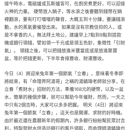
接午時水，電磁爐或瓦斯爐皆可，在廚房煮更好，可以迎接
火神的力量。 硬幣放入鍋子，等水滾之後要聽到錢幣在鍋
裡翻滾，要有叮叮噹噹的聲音，大概五到十分鐘，要讓錢滾
動，水的蒸氣要催發出來。 如果是沒有宗教信仰的人，或
是不拿香的人，無法拜土地公，建議早上7點到9點到提款
機或銀行領錢，譬如領一千元或是領五色鈔，象徵性「引財
氣」。 領錢之後，可以把錢放進米甕當底或是放進聚寶
盆，等於把錢更新，下半年食祿豐收、財運豐收。
今日（4）將迎來兔年第一個節氣「立春」，意味著冬季即
將結束，有「命理界阿湯哥」之稱的湯鎮瑋老師就分享，在
立春「煮財水」招財的方法，準備168元的硬幣，以及一盆
水，簡單的幾個步驟，就可以幫助今年催財，然而，一天之
中只有2個吉時，大家可以多多把握。 明天（4日）將迎來
兔年第一個節氣「立春」，這天也是開運、求財的好時機。
由於最近還在農曆新年的假期內，許多銀行紛紛幫民眾討吉
利，特製發財水供造訪銀行的客戶領取，而命理師湯鎮瑋也