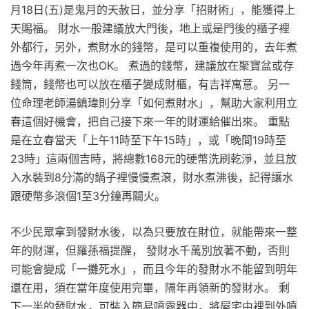
月18日(五)是鬼月的天赦日，並分享「招財術」，能獲得上
天賜福。 財水一般建議放大門後，地上或是門後的櫃子裡
外都行，另外，煮財水的錢幣，是可以重複使用的，去年煮
過今年再煮一次也OK。 煮過的錢幣，建議放在聚寶盆或存
錢筒，錢幣也可以放在櫃子變成財櫃，有吉祥寓意。 另一
位命理老師湯鎮瑋則分享「如何煮財水」，幫助大家利用立
春這個好機會，把自己接下來一年的財運給催出來。 重點
是在立春當天「上午11時至下午15時」，或「晚間19時至
23時」這兩個吉時，將總數168元的硬幣洗刷乾淨，並且放
入水裝到8分滿的鍋子裡慢慢煮滾，財水煮沸後，記得讓水
跟硬幣多滾個1至3分鐘再關火。
不少民眾拿到發財水後，以為只要放在財位，就能帶來一整
年的財運，但羅孫福提醒， 發財水千萬別放著不動，否則
可能會變成「一攤死水」，而且今年的發財水不能留到明年
還在用，須在當年度使用完畢，隔年再領新的發財水。 剩
下一半的發財水，可裝入簡易噴霧器中，將屋宅由裡到外噴