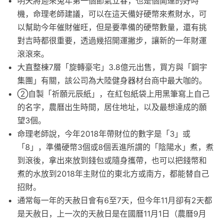
明天將迎來兔年第一個節氣立春，也是個開運的好時
機，命理老師建議，可以在這天備好硬幣來煮財水，可
以幫助今年催財催旺，但是要準備的硬幣數量，還有挑
對吉時都很重要，透過幾招開運撇步，讓新的一年財運
滾滾來。
大直整棟7層「旋轉豪宅」3.8億元出售，買方與「鋼宇
集團」有關，該公司為大陸健身器材台商中最大咖的。
②自製「祈願元辰紙」，在紅包紙袋上用黑筆寫上自己
的名字，農曆出生時間，居住地址，以及最想達成的願
望3個。
命理老師說，今年2018年帶財位的數字是「3」或
「8」，準備硬幣3個或8個丟進所謂的「陰陽水」煮，煮
到滾後，拿出來放到錢包或隨身攜帶，也可以把錢幣和
煮的水放到2018年主財位的東北方或南方，都能替自己
招財。
通常每一年的天赦日會有6至7天，但今年11月卻有2天都
是天赦日，上一次的天赦日是在國曆11月1日（農曆9月