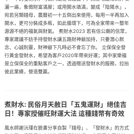
灑一遍，象徵財富滿屋；或用開水填滿，變成「陰陽水」，
宛若另類錢母，農曆初一十五倒出來使用，每用一半再加入
開水，更可分裝成多瓶，如此循環下，可為全家帶來一整年
源源不絕的福氣與財氣。 煮財水2023 若有信公廟的信眾，
專家建議不妨手持發財水讓五路財神爺加持，只要潛心默
念、心誠則靈，財神爺下凡時必不會忘了你。 立保保全發
行黃金發財水，希望為客戶2020年帶來好運；其中家樂福
是立保保全的重點客戶之一，透過贈送發財水的服務，拉抬
彼此業績，營造雙贏。
煮財水: 民俗月天赦日「五鬼運財」絕佳吉
日！專家授催旺財運大法 這種錢幣有奇效
風水師謝沅瑾在臉書分享自製「錢母」、「發財水」的方式