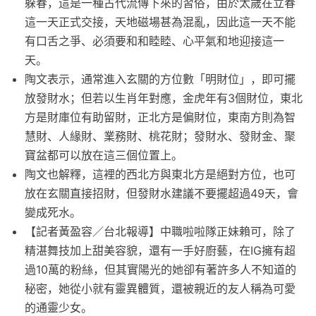
躲春，這是一種古代流傳下來的習俗，由於太歲在立春
這一天正式交接，天地磁場甚為混亂，因此這一天不能
有口舌之爭、必須要和和睦睦、心平氣和地迎接這一
天。
陶文表示，通常進入玄關的方位數「明財位」，即可擺
放發財水；但若以生肖年對應，金虎年有3個財位，東北
方是財庫位有助留財，正北方是偏財位，東南方則為智
慧財、人緣財、業務財、桃花財；發財水、發財金、聚
寶盆都可以放在這三個位置上。
陶文也解釋，這裡的西北方與東北方是絕對方位，也可
放在玄關直接招財，但發財水建議不要擺超過49天，會
變成死水。
【記者黃盈容／台北報導】中職啦啦隊正妹賴可，除了
精湛舞技加上甜美容貌，還有一手好廚藝，在IG擁有超
過10萬的粉絲，但其實陽光的她卻有著許多人不知道的
秘密，她從小就有靈異體質，還被親近的友人稱為可愛
的通靈少女。