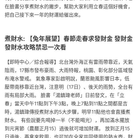
在臉書分享煮財水的撇步，幫助大家利用立春這個好機會，
把自己接下來一年的財運給催出來。
煮財水: 【兔年展望】春節走春求發財金 發財金
發財水攻略禁忌一次看
【即時中心／綜合報導】北台灣外海正有雷雨帶靠近，天氣
陰雨，17縣市發布豪雨、大雨特報，桃園、彰化部分區域發
布淹水警戒。 氣象專家彭啟明說，蘭恩颱風影響日本，低
壓帶南移靠近台灣，注意明（17日）、後天的雨勢，全台有
雨有局部大雨。 臉書「湯鎮瑋老師」日前發文，在「立
春」當天中午11點到下午3點，晚上7點到11點之間都是吉
時，湯鎮瑋傳授煮財水的5大步驟，明早11點他也會直播煮
財水。 有些說要先喝掉一半（不能喝光），再加滿水擺放
到元宵節（農曆正月15）過後就可增加財運。 放到正月15
日過後，再拿來飲用，也可加在全家共同使用的熱水壺，財