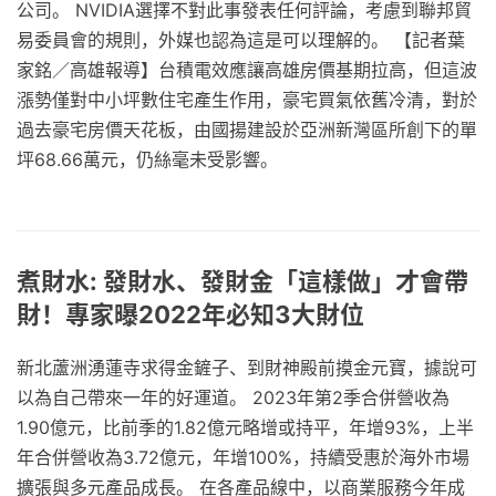
公司。 NVIDIA選擇不對此事發表任何評論，考慮到聯邦貿
易委員會的規則，外媒也認為這是可以理解的。 【記者葉
家銘／高雄報導】台積電效應讓高雄房價基期拉高，但這波
漲勢僅對中小坪數住宅產生作用，豪宅買氣依舊冷清，對於
過去豪宅房價天花板，由國揚建設於亞洲新灣區所創下的單
坪68.66萬元，仍絲毫未受影響。
煮財水: 發財水、發財金「這樣做」才會帶
財！專家曝2022年必知3大財位
新北蘆洲湧蓮寺求得金鏟子、到財神殿前摸金元寶，據說可
以為自己帶來一年的好運道。 2023年第2季合併營收為
1.90億元，比前季的1.82億元略增或持平，年增93%，上半
年合併營收為3.72億元，年增100%，持續受惠於海外市場
擴張與多元產品成長。 在各產品線中，以商業服務今年成