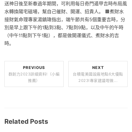
送神日後至新春過年期間，可利用每日奇門遁甲吉時布局風
水轉換陽宅磁場，幫自己催財、開運、招貴人。 🟧煮財水
接財氣命理專家湯鎮瑋指出，端午節共有5個重要吉時，分
別是早上跟下午的1點到3點、7點到9點，以及中午的午時
（中午11點到下午1點），都是做開運儀式、煮財水的吉
時。
PREVIOUS
NEXT
群創力2023詳細資料!（小編
台積電美國設廠地點6大優點
推薦）
2023!專家建議咁做...
Related Posts