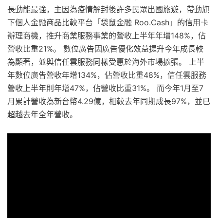
長動能最強，主因為疫情解封後許多民眾出國旅遊，帶動旗
下個人金融商品比較平台「袋鼠金融 Roo.Cash」的信用卡
辦理商機，推升商業服務事業的營收上半年年增148%，佔
營收比重21%。 數位廣告因廣告優化效益提升今年成長較
為顯著，並與信任雲服務同樣受惠於海外市場擴張。 上半
年數位廣告營收年增134%，佔營收比重48%，信任雲服務
營收上半年則年增47%，佔營收比重31%。 而今年1月至7
月累計營收為新台幣4.29億，相較去年同期成長97%，並已
超越去年全年營收。