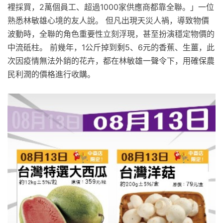
裡採買，2萬個員工、超過1000家供應商都靠全聯。」一位
熟悉林敏雄心境的友人說。 但凡出現天災人禍，導致物價
波動時，全聯的角色重要性立刻浮現，甚至扮演穩定物價的
中流砥柱。 前幾年，1公斤掉到剩5、6元的香蕉、生薑，此
次因疫情無法外銷的花卉，都在林敏雄一聲令下，用確保農
民利潤的價格進行收購。