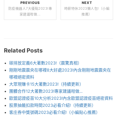
PREVIOUS
NEXT
防疫機器人7大優點2023!專
時薪特休2023懶人包!（小編
家建議咁做...
推薦）
Related Posts
碳排放定義6大著數2023!（震驚真相）
剛剛地震震央在哪裡8大好處2023!內含剛剛地震震央在
哪裡絕密資料
大眾現賺卡15大著數2023!（持續更新）
團體合作12大著數2023!專家建議咁做...
歐盟認證疫苗10大分析2023!內含歐盟認證疫苗絕密資料
股票抽籤扣款時間2023必看介紹!（持續更新）
客庄券中獎號碼2023必看介紹!（小編貼心推薦）