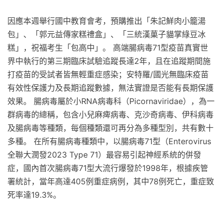
因應本週舉行國中教育會考，預購推出「朱記鮮肉小籠湯
包」、「郭元益傳家糕禮盒」、「三統漢菓子貓掌綠豆冰
糕」，祝福考生「包高中」。 高端腸病毒71型疫苗真實世
界中執行的第三期臨床試驗追蹤長達2年，且在追蹤期間施
打疫苗的受試者皆無輕重症感染；安特羅/國光無臨床疫苗
有效性保護力及長期追蹤數據，無法實證是否能有長期保護
效果。 腸病毒屬於小RNA病毒科（Picornaviridae），為一
群病毒的總稱，包含小兒麻痺病毒、克沙奇病毒、伊科病毒
及腸病毒等種類，每個種類還可再分為多種型別，共有數十
多種。 在所有腸病毒種類中，以腸病毒71型（Enterovirus
全聯大潤發2023 Type 71）最容易引起神經系統的併發
症，國內首次腸病毒71型大流行爆發於1998年，根據疾管
署統計，當年高達405例重症病例，其中78例死亡，重症致
死率達19.3%。