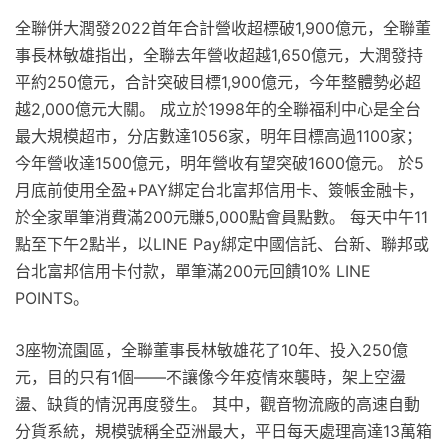
全聯併大潤發2022首年合計營收超標破1,900億元，全聯董
事長林敏雄指出，全聯去年營收超越1,650億元，大潤發持
平約250億元，合計突破目標1,900億元，今年整體勢必超
越2,000億元大關。 成立於1998年的全聯福利中心是全台
最大規模超市，分店數達1056家，明年目標高過1100家；
今年營收達1500億元，明年營收有望突破1600億元。 於5
月底前使用全盈+PAY綁定台北富邦信用卡、簽帳金融卡，
於全家單筆消費滿200元賺5,000點會員點數。 每天中午11
點至下午2點半，以LINE Pay綁定中國信託、台新、聯邦或
台北富邦信用卡付款，單筆滿200元回饋10% LINE
POINTS。
3座物流園區，全聯董事長林敏雄花了10年、投入250億
元，目的只有1個——不讓像今年疫情來襲時，架上空盪
盪、缺貨的情況再度發生。 其中，觀音物流廠的高速自動
分貨系統，規模號稱全亞洲最大，平日每天處理高達13萬箱