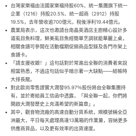
台灣家樂福由法國家樂福持股60%、統一集團旗下統一
企業（1216）持股20.5%、統一超商（2912）持股
19.5%，去年營收逾700億元，稅後淨利19.44億元。
農業局表示，這次也邀請台南晶英酒店主廚精心設計多
道虱目魚料理，鮮美虱目魚經簡單烹調就能華麗上桌，
相關食譜可參閱在活動檔期促銷商品型錄及各門市架上
食譜卡。
「請支援收銀！」這句話對於常進出全聯的消費者來說
相當熟悉，不過這句話似乎暗示著一大缺點——結帳時
大排長龍。
對此歐尚零售證實大潤發95.97％股份將由全聯集團持
有，並於寄給員工信函中透露，「與全聯一起，你們將
開啟大潤發歷史上充滿希望的新篇章」。
其中，觀音物流廠的高速自動分貨系統，規模號稱全亞
洲最大，平日每天處理高達13萬箱的作業量，容納更多
供應商貨品，以及更有效率的出貨速度。