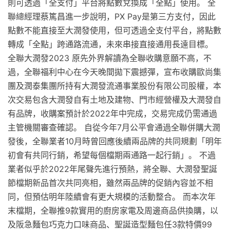
則可透過「全支付」平台將點數兌換成「全點」使用。 全
聯總經理蔡篤昌進一步說明，PX Pay是第三方支付，因此
點數不能直接至大潤發使用，但可透過全支付平台，將點數
轉成「全點」跨通路流通，未來串接直接通用長遠目標。
全聯大潤發2023 原先外界解讀為全聯收購意願不高，不
過，全聯福利中心在今天晚間拋下震撼彈，宣布收購歐尚集
團及潤泰集團所持有大潤發流通事業股份有限公司股權，本
次交易包含大潤發自有土地及建物、門市經營權及大潤發自
有品牌，收購案預計於2022年中完成，交易完成仍需通過
主管機關審查確認。 自從今年7月公平會通過全聯併購大潤
發後，全聯業者10月時曾回應後續兩品牌的共同規劃「明年
初會有共同行銷，希望每個檔期兩通路一起行銷」。 不過
業者似乎於2022年尾聲先進行預熱，將全聯、大潤發聖誕
節檔期新品首次共同亮相，雖然兩品牌的促銷內容並不相
同，但預估明年陸續會有更大規模的活動整合。 而本次年
末檔期，全聯推9款實用的廚房家電及周邊商品供換購，以
及阪急麵包巧克力口味商品、聖誕造型麵包任3款特價99