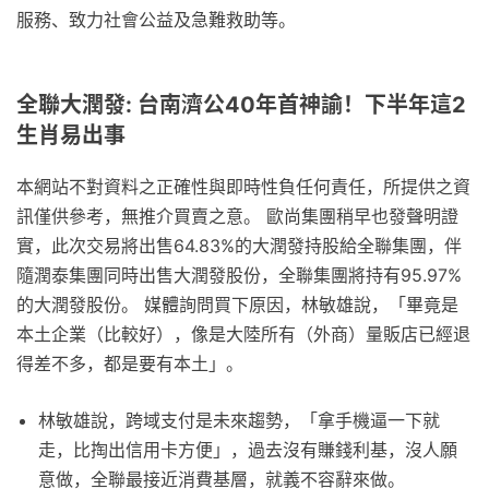
服務、致力社會公益及急難救助等。
全聯大潤發: 台南濟公40年首神諭！下半年這2
生肖易出事
本網站不對資料之正確性與即時性負任何責任，所提供之資
訊僅供參考，無推介買賣之意。 歐尚集團稍早也發聲明證
實，此次交易將出售64.83%的大潤發持股給全聯集團，伴
隨潤泰集團同時出售大潤發股份，全聯集團將持有95.97%
的大潤發股份。 媒體詢問買下原因，林敏雄說，「畢竟是
本土企業（比較好），像是大陸所有（外商）量販店已經退
得差不多，都是要有本土」。
林敏雄說，跨域支付是未來趨勢，「拿手機逼一下就
走，比掏出信用卡方便」，過去沒有賺錢利基，沒人願
意做，全聯最接近消費基層，就義不容辭來做。