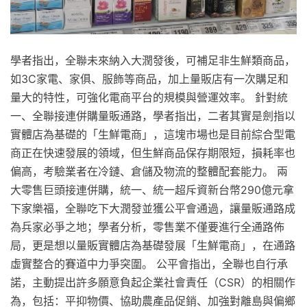
學者指出，全聯未來納入大潤發後，可補足非生鮮類商品，
如3C家電、家俱、服飾等商品，加上量販店有一次購足和
量大的特性，可強化電商平台的規模與營運效率。 針對統
一、全聯接連併購量販通路，學者指出，二者其實是劍指以
實體店為基礎的「生鮮電商」，這塊市場也是目前綜合型電
商正在快速發展的領域，但生鮮商品保存期限短，損耗率也
偏高，考驗業者在冷鏈、倉儲及物流的整體配套能力。 兩
大零售巨頭接連併購，統一、統一超斥資新台幣290億元拿
下家樂福，全聯吃下大潤發並獲公平會通過，讓量販通路成
為兵家必爭之地；學者分析，零售業不僅要進行全通路佈
局，更是想以量販實體店為基礎發展「生鮮電商」，在通路
虛實整合的賽道中力爭突圍。 公平會指出，全聯也自行承
諾，主動提出許多願意負起企業社會責任（CSR）的相關作
為，包括：平抑物價、協助農產品促銷、加強對離島與偏鄉