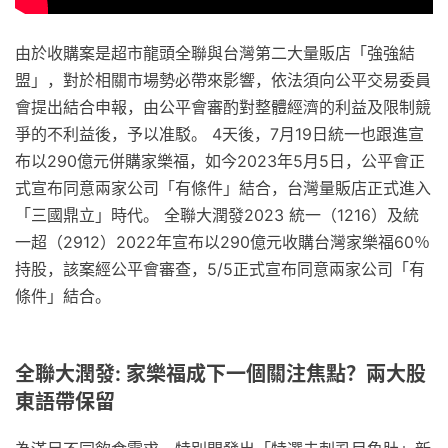
由於收購案是超市龍頭全聯與台灣第二大量販店「強強結
盟」，對於相關市場勢必帶來影響，依法須向公平交易委員
會提出結合申報，由公平會審酌對整體經濟的利益及限制競
爭的不利益後，予以准駁。 4天後，7月19日統一也跟進宣
布以290億元併購家樂福，如今2023年5月5日，公平會正
式宣布同意兩家公司「有條件」結合，台灣量販店正式進入
「三國鼎立」時代。 全聯大潤發2023 統一（1216）及統
一超（2912）2022年宣布以290億元收購台灣家樂福60％
持股，該案經公平會審查，5/5正式宣布同意兩家公司「有
條件」結合。
全聯大潤發: 家樂福成下一個關注焦點？兩大股
東語帶保留