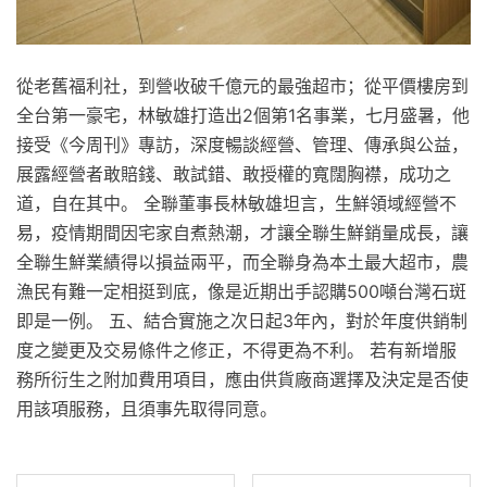
從老舊福利社，到營收破千億元的最強超市；從平價樓房到
全台第一豪宅，林敏雄打造出2個第1名事業，七月盛暑，他
接受《今周刊》專訪，深度暢談經營、管理、傳承與公益，
展露經營者敢賠錢、敢試錯、敢授權的寬闊胸襟，成功之
道，自在其中。 全聯董事長林敏雄坦言，生鮮領域經營不
易，疫情期間因宅家自煮熱潮，才讓全聯生鮮銷量成長，讓
全聯生鮮業績得以損益兩平，而全聯身為本土最大超市，農
漁民有難一定相挺到底，像是近期出手認購500噸台灣石斑
即是一例。 五、結合實施之次日起3年內，對於年度供銷制
度之變更及交易條件之修正，不得更為不利。 若有新增服
務所衍生之附加費用項目，應由供貨廠商選擇及決定是否使
用該項服務，且須事先取得同意。