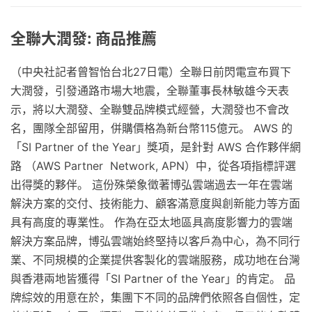
全聯大潤發: 商品推薦
（中央社記者曾智怡台北27日電）全聯日前閃電宣布買下
大潤發，引發通路市場大地震，全聯董事長林敏雄今天表
示，將以大潤發、全聯雙品牌模式經營，大潤發也不會改
名，團隊全部留用，併購價格為新台幣115億元。 AWS 的
「SI Partner of the Year」獎項，是針對 AWS 合作夥伴網
路 （AWS Partner Network, APN）中，從各項指標評選
出得獎的夥伴。 這份殊榮象徵著博弘雲端過去一年在雲端
解決方案的交付、技術能力、顧客滿意度與創新能力等方面
具有高度的專業性。 作為在亞太地區具高度影響力的雲端
解決方案品牌，博弘雲端始終堅持以客戶為中心，為不同行
業、不同規模的企業提供客製化的雲端服務，成功地在台灣
與香港兩地皆獲得「SI Partner of the Year」的肯定。 品
牌綜效的用意在於，集團下不同的品牌們依照各自個性，定