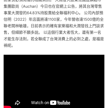
集團歐尚（Auchan）今日也在官網上公告，將其台灣零售
事業大潤發的64.83%持股賣給全聯福利中心。 公司內部預
估明（2022）年店面將達1100家，今年營收達1500億的全
聯老闆林敏雄，日前表示的確有家樂福和大潤發找上門談求
售，但細節不願多說。 以這個行業大者恆大，還有第一名
才能生存法則，若全聯成了台灣消費上的必到之處，是福是
禍呢。