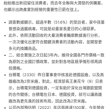
紛紛推出新招留住消費者，而去年全聯與大潤發的併購案，
也顯示出跨產業別經營的重要性已箭在弦上。
調查數據顯示，超過半數（51.6%）的受訪者，家中孩童
曾感染過腸病毒，可說是幼童家長夏日的心頭惡夢。
此外，依照活動回收的大量消費者輪廓數據進行分析，
一次次優化出更符合關鍵消費者的活動內容，並開發更
多元的換購商品。
二、結合實施之次日起3年內，維持全國各門市價格一致
為原則之全國訂價政策，並針對各地區競爭情形得再調
低價格。
台積電（2330）昨日董事會中核准赴德國設廠，以及高
雄廠改為2奈米廠，對此，經濟部長王美花今（9）日表
示，台積電到德國投資，一定有助於深化台灣跟歐盟間
的合作關係；台積電在日本、德國投資，就可以讓高雄
廠改為更先進的技術布局，因此改為2奈米廠。
公司內部預估明（2022）年店面將達1100家，今年營收