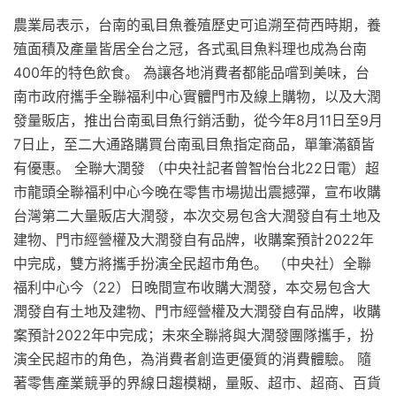
農業局表示，台南的虱目魚養殖歷史可追溯至荷西時期，養
殖面積及產量皆居全台之冠，各式虱目魚料理也成為台南
400年的特色飲食。 為讓各地消費者都能品嚐到美味，台
南市政府攜手全聯福利中心實體門市及線上購物，以及大潤
發量販店，推出台南虱目魚行銷活動，從今年8月11日至9月
7日止，至二大通路購買台南虱目魚指定商品，單筆滿額皆
有優惠。 全聯大潤發 （中央社記者曾智怡台北22日電）超
市龍頭全聯福利中心今晚在零售市場拋出震撼彈，宣布收購
台灣第二大量販店大潤發，本次交易包含大潤發自有土地及
建物、門市經營權及大潤發自有品牌，收購案預計2022年
中完成，雙方將攜手扮演全民超市角色。 （中央社）全聯
福利中心今（22）日晚間宣布收購大潤發，本交易包含大
潤發自有土地及建物、門市經營權及大潤發自有品牌，收購
案預計2022年中完成；未來全聯將與大潤發團隊攜手，扮
演全民超市的角色，為消費者創造更優質的消費體驗。 隨
著零售產業競爭的界線日趨模糊，量販、超市、超商、百貨