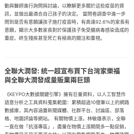
動與醫師進行詢問與討論，以瞭解更多關於這些疫苗的資
訊，並做出最適合自己孩子的決定。 當問卷調查中進一步
問到是否有意願讓孩子施打疫苗時，有高達92.6％的家長有
意願，顯示大多數家長對於保護孩子免受腸病毒感染造成的
重症、終生殘疾甚至死亡有極高的關注和重視。
全聯大潤發: 統一超宣布買下台灣家樂福
與全聯大潤發成量販業兩巨頭
《KEYPO大數據關鍵引擎》擁有巨量資料，以人工智慧作
語意分析之工具資料蒐集範圍：累積超過10億筆以上的網路
數據庫，其內容涵蓋新聞媒體、社群平台、討論區、部落
格、地圖評論等網站。 有關物價上漲，林敏雄表示，全聯
一直在做「抗漲專區」，盡量在物價上漲期間多一點促銷，