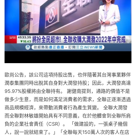
歐尚公告，該公司這項持股出售，也伴隨著其台灣事業夥伴
潤泰集團同時出脫其自身對大潤發持股；因此，大潤發高達
95.97%股權將由全聯持有。 謝健南提到，通路的價值不是
做多少生意，而是如何滿足消費者的需求，全聯正逐漸透過
商品規模經濟，來帶動消費者行為產生質變。 全聯大潤發
而全聯對林敏雄開始具有不同意義，在於他體會到全聯所肩
負的企業社會責任（CSR）。 「做建設的，一張桌子幾個
人，說一說就結束了。」「全聯每天150萬人次的客人在店