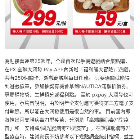
為迎接營運第25週年，全聯首次以手機遊戲結合集點購，
在PX 全聯大潤發 Pay APP內新增「福利熊大冒險」遊戲，
共有250個關卡、遊戲商城與每日任務。 只要過關就能得
到遊戲徽章，參加抽獎有機會拿到NAUTICA滿額折價券、
專屬購物袋、生鮮積分或福利點。 至於 pxpay 大潤發也可
使用，蔡篤昌說明，由於明年全支付應可獲得第三方電子支
付執照，所以能在大潤發使用是很自然的事。 目前國內即
將推出兩支腸病毒71型疫苗，分別是「高端腸病毒71型疫
苗」和「安特羅/國光腸病毒71型疫苗」，在選擇腸病毒71
型疫苗時，建議家長不妨參考以下幾點調查統計指標，並主