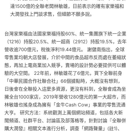
達1500億的全聯老闆林敏雄，日前表示的確有家樂福和
大潤發找上門談求售，但細節不願多說。
台灣家樂福由法國家樂福持股60%、統一集團旗下統一企業
（1216）持股20.5%、統一超商（2912）持股19.5%，去年
營收逾700億元，稅後淨利19.44億元。 謝健南指出，全球
零售業均朝大店發展，介於中間的食品超市反而處在萎縮狀
態，再加上電商業加入競爭，賣場的設計勢必要提供可以體
驗的大空間。 22年前，林敏雄花了6億元，買下全聯前身
「中華民國合作社聯合社」66個據點時，大概沒有想到，
日後會在全聯投入這麼多資源，更沒有料到，全聯會成為坐
擁全台1000家店，2019年營收1280億元的第一大超市，而
林敏雄也搖身成為擁有「金牛Cash Cow」事業的零售流通
大亨。 研究方法：系統觀測上萬個網站頻道，包括各大新
聞頻道、社群平台、討論區及部落格等，針對討論『全聯併
購大潤發』相關文本進行分析，調查「網路聲量」(註1)、