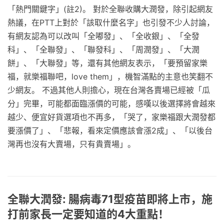
「熱門關鍵字」(註2)。 對於全聯收購大潤發，除引起網友
熱議，在PTT上對於「該取什麼名字」也引發不少人討論，
有網友認為可以改叫「全嘟發」、「全收銀」、「全發
科」、「全聯發」、「聯發科」、「周潤發」、「大潤
餅」、「大聯發」等，還有其他網友表示，「要預留家樂
福，就樂福聯吧，love them」，機智滿點的主意也笑翻不
少網友。 不過其他人則擔心，現在台灣各賣場已經被「瓜
分」完畢，可能都面臨漲價的可能，感嘆以後選擇將會越來
越少、便宜好貨選項也不再多，「哭了，家樂福跟大潤發都
要漲價了」、「悲報，看來定價應該會漲2成」、「以後台
灣再也沒有大賣場，只有貴賣場」。
全聯大潤發: 腸病毒71型疫苗即將上市，施
打前家長一定要知道的4大重點！