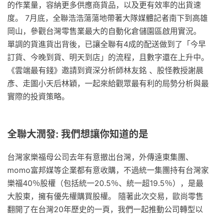
的作業量，容納更多供應商貨品，以及更有效率的出貨速
度。 7月底，全聯浩浩蕩蕩地帶著大隊媒體記者南下到高雄
岡山，參觀台灣零售業最大的自動化倉儲園區啟用實況。
單調的貨進貨出背後，已讓全聯有4成的配送做到了「今早
訂貨、今晚到貨、明天到店」的流程，且數字還在上升中。
《雲端最有錢》邀請到資深分析師林友銘 、股怪教授謝晨
彥、走圖小天后林穎，一起來給觀眾最有利的局勢分析與最
實際的投資策略。
全聯大潤發: 我們想讓你知道的是
台灣家樂福母公司去年有意撤出台灣，外傳遠東集團、
momo富邦媒等企業都有意收購，不過統一集團持有台灣家
樂福40％股權（包括統一20.5％、統一超19.5％），是最
大股東，擁有優先權購買股權。 隨著此次交易，歐尚零售
翻開了在台灣20年歷史的一頁，我們一起推動公司轉型以