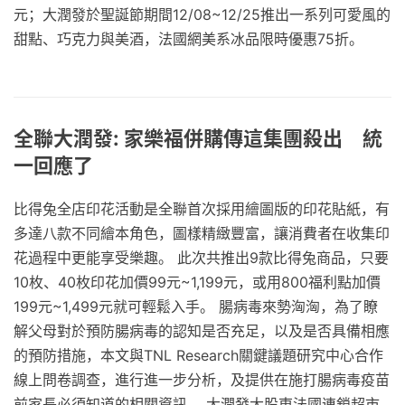
元；大潤發於聖誕節期間12/08~12/25推出一系列可愛風的
甜點、巧克力與美酒，法國網美系冰品限時優惠75折。
全聯大潤發: 家樂福併購傳這集團殺出 統
一回應了
比得兔全店印花活動是全聯首次採用繪圖版的印花貼紙，有
多達八款不同繪本角色，圖樣精緻豐富，讓消費者在收集印
花過程中更能享受樂趣。 此次共推出9款比得兔商品，只要
10枚、40枚印花加價99元~1,199元，或用800福利點加價
199元~1,499元就可輕鬆入手。 腸病毒來勢洶洶，為了瞭
解父母對於預防腸病毒的認知是否充足，以及是否具備相應
的預防措施，本文與TNL Research關鍵議題研究中心合作
線上問卷調查，進行進一步分析，及提供在施打腸病毒疫苗
前家長必須知道的相關資訊。 大潤發大股東法國連鎖超市