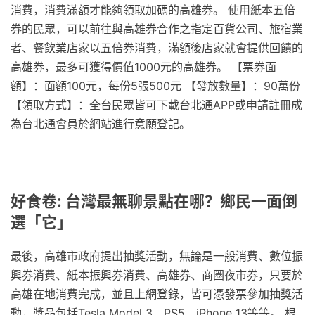
消費，消費滿額才能夠領取加碼的高雄券。 使用紙本五倍
券的民眾，可以前往與高雄券合作之指定百貨公司、旅宿業
者、餐飲業店家以五倍券消費，滿額後店家就會提供回饋的
高雄券，最多可獲得價值1000元的高雄券。 【票券面
額】：面額100元，每份5張500元 【發放數量】：90萬份
【領取方式】：全台民眾皆可下載台北通APP或申請註冊成
為台北通會員於網站進行意願登記。
好食卷: 台灣最無聊景點在哪？鄉民一面倒
選「它」
最後，高雄市政府提出抽獎活動，無論是一般消費、數位振
興券消費、紙本振興券消費、高雄券、商圈夜市券，只要於
高雄在地消費完成，並且上網登錄，皆可憑發票參加抽獎活
動，獎品包括Tesla Model 3、PS5、iPhone 13等等。 根