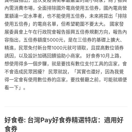
內需消費市場，全面排除國外電商使用五倍券，國內電商營
業額達一定水準者，也不能使用五倍券，未來將提出「排除
使用五倍券」的電商名單，但希望範圍不要太大。 國家發
展委員會上午在行政院會報告振興五倍券規劃方向，報告內
容指出，五倍券額度5000元，是在三倍券的基礎上擴大、
精進，民眾免付新台幣1000元就可領取，且提高數位領券
誘因，以及設計加碼回饋協助小商家。 好食券10月上路，
想使用得多一個步驟，就是要找有數位支付工具的店家，會
不會造成民眾困擾？ 民眾就說，「其實也還好，因為我覺
得一定會有使用數位券的店家，要找餐廳之前，可能就順便
看一下」。
好食卷: 台灣Pay好食券精選特店：適用好
食券