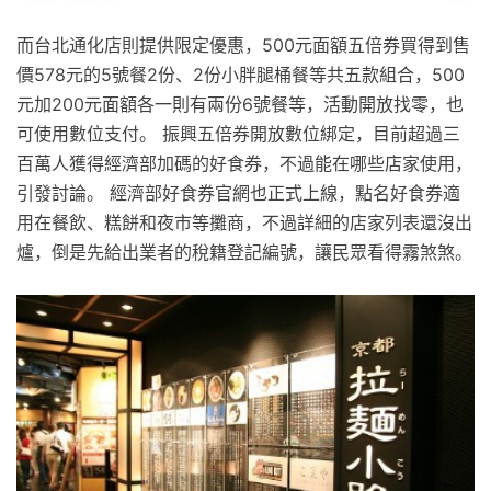
而台北通化店則提供限定優惠，500元面額五倍券買得到售
價578元的5號餐2份、2份小胖腿桶餐等共五款組合，500
元加200元面額各一則有兩份6號餐等，活動開放找零，也
可使用數位支付。 振興五倍券開放數位綁定，目前超過三
百萬人獲得經濟部加碼的好食券，不過能在哪些店家使用，
引發討論。 經濟部好食券官網也正式上線，點名好食券適
用在餐飲、糕餅和夜市等攤商，不過詳細的店家列表還沒出
爐，倒是先給出業者的稅籍登記編號，讓民眾看得霧煞煞。