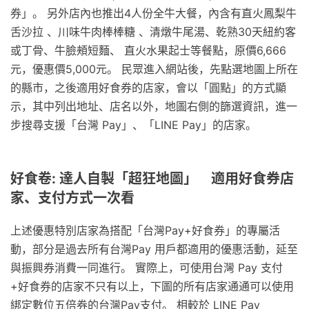
券」。 另外店內也推出4人份全牛大餐，內含有直火鳳梨牛
舌沙拉 、川味牛肉棒棒糖 、清燉牛尾湯、乾熟30天紐約客
或丁骨、牛臉頰短麵、 直火水果起士等餐點，原價6,666
元，優惠價5,000元。 民眾進入網站後，先點選地圖上所在
的縣市，之後適用好食券的店家，會以「圓點」的方式顯
示，其中列出地址、店名以外，地圖右側的篩選資訊，進一
步搜尋支援「台灣 Pay」、「LINE Pay」的店家。
好食卷: 達人自製「超狂地圖」 適用好食券店
家、支付方式一次看
上述優惠特別店家為搭配「台灣Pay+好食券」的專屬活
動，部分是過去所有台灣Pay 用戶都適用的優惠活動，延至
與振興券消費一同進行。 實際上，可使用台灣 Pay 支付
+好食券的店家不只有以上，下圖的所有店家通通可以使用
綁定數位五倍券的台灣Pay支付。 相較於 LINE Pay