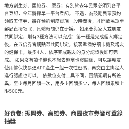
地方創生券、國旅券、i原券；有別於去年民眾必須到各平
台登記，今年將採單一平台登記。 不過，為鼓勵民眾預約
領取五倍券，將在預約制度實施一段時間後，才開放民眾至
郵局直接領取，具體時間仍在研議。 如果要與家人或朋友
共同綁定，則有3種方法可以完成：第一種是完成個人綁定
後，在五倍券官網點選共同綁定，接著準備好讀卡機及親友
的健保卡，最多4人，依序完成親友的身分認證後即可完
成。 如果沒有讀卡機也不想去超商也沒關係，可以讓親友
使用健保快易通APP產生一組一次性密碼，再交由主綁定人
進行認證也可以。 依數位支付工具不同，回饋週期有所差
異，至少每月回饋一次，用多少回饋多少，每人回饋累積上
限500元。
好食卷: 振興券、高雄券、商圈夜市券皆可登錄
抽獎