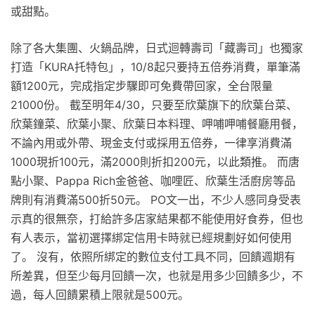
或甜點。
除了各大集團、火鍋品牌，日式迴轉壽司「藏壽司」也獨家
打造「KURA托特包」，10/8起只要持五倍券消費，單筆滿
額1200元，完成指定步驟即可免費帶回家，全台限量
21000份。 截至明年4/30，只要至欣葉旗下的欣葉台菜、
欣葉鐘菜、欣葉小聚、欣葉日本料理、呷哺呷哺餐廳用餐，
不論內用或外帶、現金支付或採用五倍券，一律享消費滿
1000現折100元，滿2000則折扣200元，以此類推。 而唐
點小聚、Pappa Rich金爸爸、咖哩匠、欣葉生活廚房等品
牌則有消費滿500折50元。 PO文一出，不少人感同身受表
示真的很無奈，打給許多店家結果都不能使用好食券，但也
有人表示，當初選擇綁定信用卡時就已經規劃好如何使用
了。 沒有，依照所綁定的數位支付工具不同，回饋週期有
所差異，但至少每月回饋一次，也就是用多少回饋多少，不
過，每人回饋累積上限就是500元。