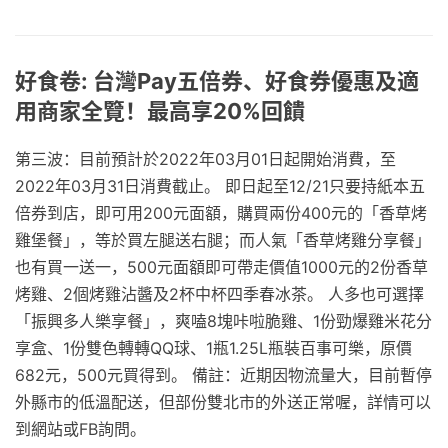
好食卷: 台灣Pay五倍券、好食券優惠及適
用商家全覽！最高享20%回饋
第三波：目前預計於2022年03月01日起開始消費，至
2022年03月31日消費截止。 即日起至12/21只要持紙本五
倍券到店，即可用200元面額，購買兩份400元的「香草烤
雞堡餐」，等於買左腿送右腿；而人氣「香草烤雞分享餐」
也有買一送一，500元面額即可帶走價值1000元的2份香草
烤雞、2個烤雞沾醬及2杯中杯四季春冰茶。 人多也可選擇
「振興多人樂享餐」，爽嗑8塊咔啦脆雞、1份勁爆雞米花分
享盒、1份雙色轉轉QQ球、1瓶1.25L瓶裝百事可樂，原價
682元，500元買得到。 備註：近期因物流量大，目前暫停
外縣市的低溫配送，但部份雙北市的外送正常喔，詳情可以
到網站或FB詢問。