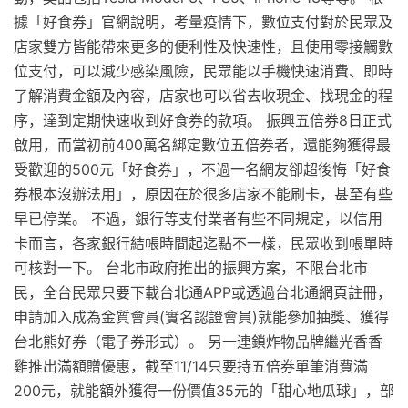
據「好食券」官網說明，考量疫情下，數位支付對於民眾及
店家雙方皆能帶來更多的便利性及快速性，且使用零接觸數
位支付，可以減少感染風險，民眾能以手機快速消費、即時
了解消費金額及內容，店家也可以省去收現金、找現金的程
序，達到定期快速收到好食券的款項。 振興五倍券8日正式
啟用，而當初前400萬名綁定數位五倍券者，還能夠獲得最
受歡迎的500元「好食券」，不過一名網友卻超後悔「好食
券根本沒辦法用」，原因在於很多店家不能刷卡，甚至有些
早已停業。 不過，銀行等支付業者有些不同規定，以信用
卡而言，各家銀行結帳時間起迄點不一樣，民眾收到帳單時
可核對一下。 台北市政府推出的振興方案，不限台北市
民，全台民眾只要下載台北通APP或透過台北通網頁註冊，
申請加入成為金質會員(實名認證會員)就能參加抽獎、獲得
台北熊好券（電子券形式）。 另一連鎖炸物品牌繼光香香
雞推出滿額贈優惠，截至11/14只要持五倍券單筆消費滿
200元，就能額外獲得一份價值35元的「甜心地瓜球」，部