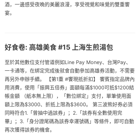
酒，一邊感受夜晚的美麗浪漫，享受視覺和味覺的雙重饗
宴。
好食卷: 高雄美食 #15 上海生煎湯包
至於其他數位支付管道例如Line Pay Money、台灣Pay、
一卡通等，在綁定完成後就會自動參加高雄券活動，不需要
再另外申辦手續。 【第1重 #饗現抵折扣】 饗賓指定品牌內
用消費，使用「振興五倍券」面額每滿$1000可抵$1200結
帳金額 （紙本無上限），「數位綁定」支付，單筆使用面
額上限為$3000、折抵上限為$3600。 第三波熊好券必須
同時符合1.「曾抽中過該券」；2.「該券有全數使用完
畢」；3.「身分證尾碼為該券幸運號碼」等條件，即可自動
再次獲得該券的機會。