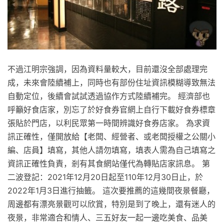
不過江明宗強調，因為資料量較大，目前還沒全部處理完
成，未來會陸續補上，同時也有部份住址資訊模糊導致無法
自動定位，後續會試試透過協作方式陸續補完。 經濟部也
呼籲好食店家，別忘了於好食券官網上自行下載好食券標章
張貼於門店，以利民眾第一時間辨識好食券店家。 為求資
訊正確性，僅開放給【老闆、經營者、或老闆授權之公關小
編、店員】填寫，其他人請勿填寫，填表人需為自己填寫之
資訊正確性負責，剎有其食網站僅代為轉貼店家訊息。 第
二波登記：2021年12月20日起至110年12月30日止，於
2022年1月3日進行抽籤。 這次要推薦的這幾間夜景餐廳，
周邊都有漂亮景觀可以欣賞，特別是到了晚上，還有迷人的
夜景，非常適合和情人、三五好友一起一邊吃美食、品美