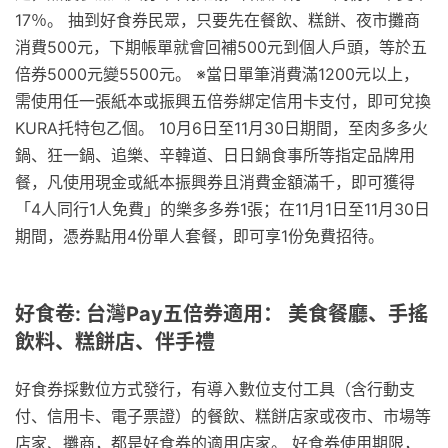
17％。 抽到好食券民眾，只要先在餐飲、糕餅、夜市攤商
消費500元，下期帳單就會回補500元到個人戶頭，等於五
倍券5000元變5500元。 ※當日單筆消費滿1200元以上，
需使用任一張紙本或振興五倍劵綁定信用卡支付，即可兌換
KURA托特包乙個。 10月6日至11月30日期間，至肉多多火
鍋、狂一鍋、追樂、辛韓道、日日鍋食事所等指定品牌用
餐，凡使用現金或紙本振興券且消費金額滿千，即可獲得
「4人同行1人免費」的樂多多券1張；在11月1日至11月30日
期間，憑券點用4份單人套餐，即可享1份免費招待。
好食卷: 台灣Pay五倍券適用： 美食餐廳、手搖
飲料、糕餅店、伴手禮
好食券採數位方式發行，有導入數位支付工具（含行動支
付、信用卡、電子票證）的餐飲、糕餅店家或夜市、市場等
店家、攤商，都是好食券的適用店家。 好食券使用期限，