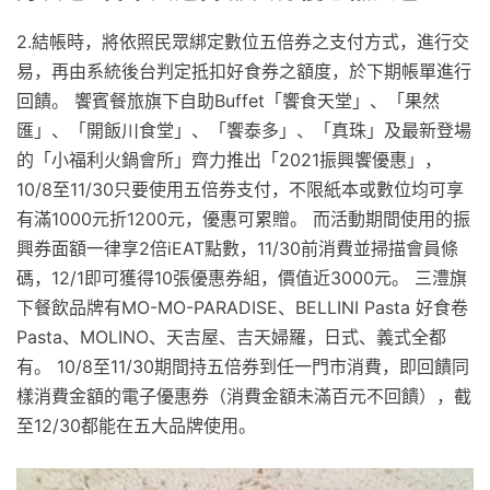
2.結帳時，將依照民眾綁定數位五倍券之支付方式，進行交
易，再由系統後台判定抵扣好食券之額度，於下期帳單進行
回饋。 饗賓餐旅旗下自助Buffet「饗食天堂」、「果然
匯」、「開飯川食堂」、「饗泰多」、「真珠」及最新登場
的「小福利火鍋會所」齊力推出「2021振興饗優惠」，
10/8至11/30只要使用五倍券支付，不限紙本或數位均可享
有滿1000元折1200元，優惠可累贈。 而活動期間使用的振
興券面額一律享2倍iEAT點數，11/30前消費並掃描會員條
碼，12/1即可獲得10張優惠券組，價值近3000元。 三澧旗
下餐飲品牌有MO-MO-PARADISE、BELLINI Pasta 好食卷
Pasta、MOLINO、天吉屋、吉天婦羅，日式、義式全都
有。 10/8至11/30期間持五倍券到任一門市消費，即回饋同
樣消費金額的電子優惠券（消費金額未滿百元不回饋），截
至12/30都能在五大品牌使用。