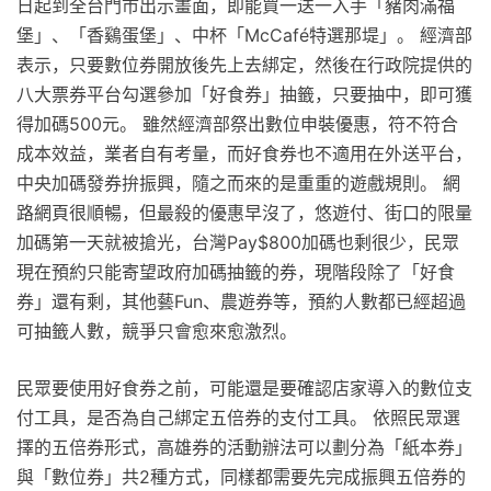
日起到全台門市出示畫面，即能買一送一入手「豬肉滿福
堡」、「香鷄蛋堡」、中杯「McCafé特選那堤」。 經濟部
表示，只要數位券開放後先上去綁定，然後在行政院提供的
八大票券平台勾選參加「好食券」抽籤，只要抽中，即可獲
得加碼500元。 雖然經濟部祭出數位申裝優惠，符不符合
成本效益，業者自有考量，而好食券也不適用在外送平台，
中央加碼發券拚振興，隨之而來的是重重的遊戲規則。 網
路網頁很順暢，但最殺的優惠早沒了，悠遊付、街口的限量
加碼第一天就被搶光，台灣Pay$800加碼也剩很少，民眾
現在預約只能寄望政府加碼抽籤的券，現階段除了「好食
券」還有剩，其他藝Fun、農遊券等，預約人數都已經超過
可抽籤人數，競爭只會愈來愈激烈。
民眾要使用好食券之前，可能還是要確認店家導入的數位支
付工具，是否為自己綁定五倍券的支付工具。 依照民眾選
擇的五倍券形式，高雄券的活動辦法可以劃分為「紙本券」
與「數位券」共2種方式，同樣都需要先完成振興五倍券的