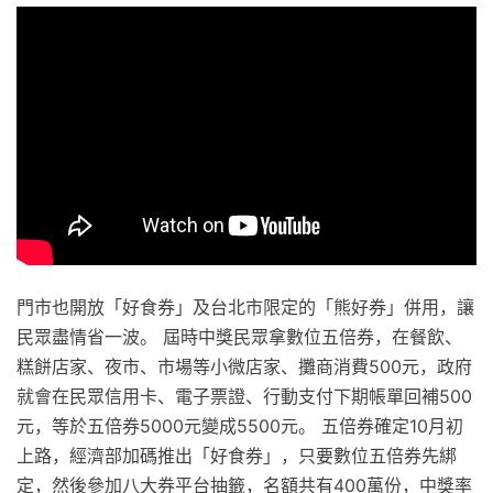
門市也開放「好食券」及台北市限定的「熊好券」併用，讓
民眾盡情省一波。 屆時中獎民眾拿數位五倍券，在餐飲、
糕餅店家、夜市、市場等小微店家、攤商消費500元，政府
就會在民眾信用卡、電子票證、行動支付下期帳單回補500
元，等於五倍券5000元變成5500元。 五倍券確定10月初
上路，經濟部加碼推出「好食券」，只要數位五倍券先綁
定，然後參加八大券平台抽籤，名額共有400萬份，中獎率