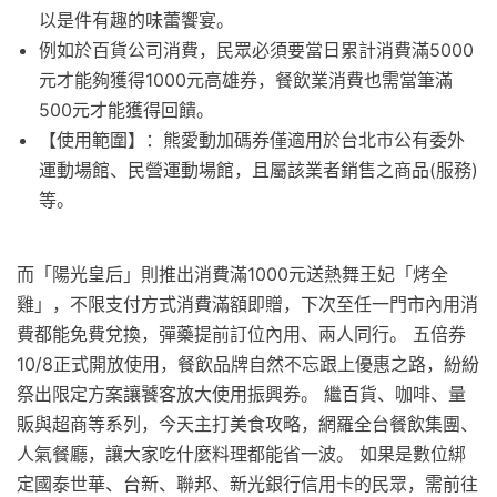
以是件有趣的味蕾饗宴。
例如於百貨公司消費，民眾必須要當日累計消費滿5000
元才能夠獲得1000元高雄券，餐飲業消費也需當筆滿
500元才能獲得回饋。
【使用範圍】：熊愛動加碼券僅適用於台北市公有委外
運動場館、民營運動場館，且屬該業者銷售之商品(服務)
等。
而「陽光皇后」則推出消費滿1000元送熱舞王妃「烤全
雞」，不限支付方式消費滿額即贈，下次至任一門市內用消
費都能免費兌換，彈藥提前訂位內用、兩人同行。 五倍券
10/8正式開放使用，餐飲品牌自然不忘跟上優惠之路，紛紛
祭出限定方案讓饕客放大使用振興券。 繼百貨、咖啡、量
販與超商等系列，今天主打美食攻略，網羅全台餐飲集團、
人氣餐廳，讓大家吃什麼料理都能省一波。 如果是數位綁
定國泰世華、台新、聯邦、新光銀行信用卡的民眾，需前往