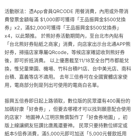
活動辦法：憑App會員QRCODE 用餐消費，內用或外帶消
費發票金額每滿 $1,000即可獲得「王品振興金$500兌換
券」x2，滿$2,000可獲得「王品振興金$500兌換券」
x4，以此類推。 於熊好券活動期間內，至台北市內貼有
「台北熊好券貼紙之商家」消費，向店家出示台北通APP熊
好券，掃描店家專屬QRcode，等候店家確認收到熊好券
後，即可折抵消費。 以上優惠截至11/18至全台門市都能兌
換，惟兒童樂園、機場、竹科台積P1店、台中美光店、南科
台積、嘉義等店不適用。 去年三倍券可在全國實體店家使
用，電商部分則是列出可使用的電商白名單。
振興五倍券即日起上路領取，數位版的民眾還有400萬份的
加碼好康「好食券」，但要去哪裡才可以找到願意配合使用
的店家？ 地圖神人江明宗無償製作了「好食券地圖」，初
版上線讓網友狂讚比唐鳳還要神。 民眾只要持數位綁定或
紙本5倍券消費，滿5,000元即可加送「5,000元餐飲抵用