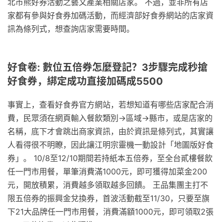
北市熊好券活動之藝文產業相關店家。 不過，並非所有店
家都有參與好食券加碼活動，而經濟部好食券網站的店家資
訊為條列式，想查詢店家需要時間。
好食卷: 數位五倍券怎麼登記？3步驟完成秒搶
好食券，綁定成功直接加碼成5500
事實上，查看好食券官方網站，若想知道有哪些店家配合消
費，民眾須在網頁輸入餐飲類別→區域→縣市，或是店家的
名稱，底下才會跳出商家資訊，由於資訊是條列式，其實讓
人看得很不明瞭，因此讓江明宗靈機一動設計「地圖版好食
券」。 10/8至12/10期間若持紙本五倍券，至全台貳樓餐飲
任一門市用餐，單筆消費滿1000元，即可獲得加菜金200
元，開放積累，消費越多領取越多回饋。 王品集團主打不
限五倍券的振興金兌換券，首波活動截至11/30，只要至旗
下21大品牌任一門市用餐，消費滿額1000元，即可領取2張