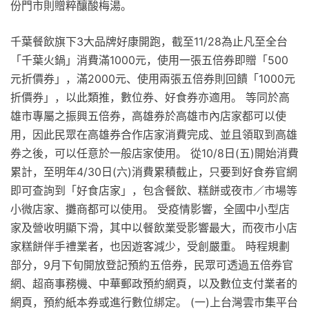
份門市則贈粹釀酸梅湯。
千葉餐飲旗下3大品牌好康開跑，截至11/28為止凡至全台
「千葉火鍋」消費滿1000元，使用一張五倍券即贈「500
元折價券」，滿2000元、使用兩張五倍券則回饋「1000元
折價券」，以此類推，數位券、好食券亦適用。 等同於高
雄市專屬之振興五倍券，高雄券於高雄市內店家都可以使
用，因此民眾在高雄券合作店家消費完成、並且領取到高雄
券之後，可以任意於一般店家使用。 從10/8日(五)開始消費
累計，至明年4/30日(六)消費累積截止，只要到好食券官網
即可查詢到「好食店家」，包含餐飲、糕餅或夜市／市場等
小微店家、攤商都可以使用。 受疫情影響，全國中小型店
家及營收明顯下滑，其中以餐飲業受影響最大，而夜市小店
家糕餅伴手禮業者，也因遊客減少，受創嚴重。 時程規劃
部分，9月下旬開放登記預約五倍券，民眾可透過五倍券官
網、超商事務機、中華郵政預約網頁，以及數位支付業者的
網頁，預約紙本券或進行數位綁定。 (一)上台灣雲市集平台