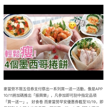
麥當勞不限五倍券支付祭出一系列買一送一活動，像是APP
10/11將加碼推出「振興樂」，凡參加即可刮中指定品項
「買一送一」。 好食卷 而麥當勞早安優惠券截至10/19，即