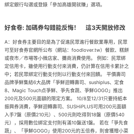
綁定銀行勾選或登錄「參加高雄開就賺」選項。
好食卷: 加碼券勾錯能反悔！ 這3天開放修改
A：好食券主要目的是為了促進民眾進行餐飲業專用，民眾
可至好食券官網所公布（網站：foodlover.tw）餐飲、糕餅
或夜市／市場等小微店家、攤商消費使用。 例如：民眾綁
定信用卡，雖使用行動支付來消費，仍計算在信用卡累計之
中；若民眾綁定行動支付則以行動支付來回饋。 平價壽司
品牌爭鮮集結6大品牌「爭鮮迴轉壽司、sushiplus、定食
8、Magic Touch点爭鮮、爭先食蔬、爭鮮GOGO」推出
200元及500元面額的限定方案。 10/8至12/31只要持紙本
振興券消費，爭鮮迴轉壽司、SUSHiPLUS可用200元面額
入手7盤（原價210元）、500元則吃得到18盤（原價540
元），採用數位綁定支付則有滿10盤送1盤。 若在「爭先食
蔬」、「爭鮮GOGO」使用200元的五倍券，則會獲贈小菜