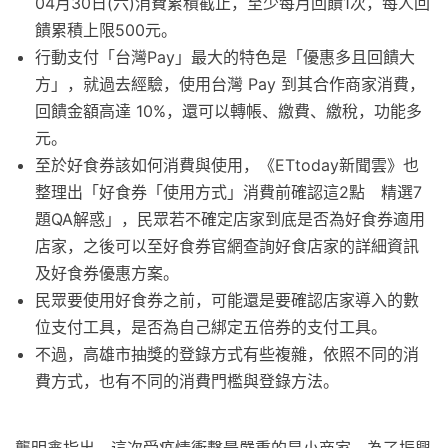
04月30日(六)消費累積截止，至少每月回饋1次，每人回
饋累積上限500元。
行動支付「台灣Pay」最大的特色是「優惠多且回饋大
方」，就過去經驗，使用台灣 Pay 到其合作商家消費，
回饋金額高達 10%，還可以轉帳、繳費、繳稅，功能多
元。
至於好食券該如何消費與使用，《ETtoday新聞雲》也
整理出「好食券「使用方式」消費前確認這2點 精選7
題QA解惑」，民眾若不確定店家到底是否為好食券適用
店家，之後可以至好食券官網查詢好食店家的詳細資訊
及好食券優惠方案。
民眾要使用好食券之前，可能還是要確認店家導入的數
位支付工具，是否為自己綁定五倍券的支付工具。
不過，高雄市抽獎的登錄方式有些複雜，依照不同的消
費方式，也有不同的消費門檻與登錄方法。
龔明鑫指出，這次受疫情衝擊最嚴重的是小商家，為了振興