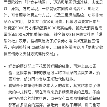
而實際操作「好食券地圖」，透過與地圖資訊連結，店家是
以「原點」方式呈現，一點開後右側會跳出店名、地址之
外，可會顯示消費支付方式，以及三種導航路線，功能非常
貼心又實用。 例如於百貨公司消費，民眾必須要當日累計
消費滿5000元才能夠獲得1000元高雄券，餐飲業消費也需
當筆滿500元才能獲得回饋。 該名網友8日在臉書社團「爆
怨公社」表示，當初就是為了好食券才選擇綁定數位五倍
券，等到終於可以開始使用，上網查詢說明發現「要綁定數
位五倍券之支付方式進行交易」。
鮮美的蘑菇配上青花菜與鮮甜的紅椒，再淋上BBQ素
醬，這個素食口味的披薩可以吃到蔬菜的清爽美味，奶
素可食，部分門市會以玉米取代甜紅椒。
看完是不是讓你對於吃素大大的改觀，其實吃素除了傳
統的中式料理，現在有愈來愈多精緻蔬食的呈現，不論
是中西融合的創意料理，還是保有異國風情的義式餐點
都有許多蔬食的選擇，讓吃素一點也不無聊，反而也可