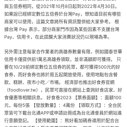
與五倍券相同，從2021年10月8日起到2022年4月30日。
如果說已經綁定數位五倍券於台灣Pay，想知道目前有哪些
商家可以使用，這篇文章將所有資訊整併給大家參考。 根
據台灣 Pay 表示，部分商家門市因為某些因素不支援台灣
Pay、信用卡，在此提醒大家消費狀況仍以現場為準。
另外需注意每家合作業者的高雄券數量有限，例如國泰世華
信用卡僅提供前1萬名高雄券領取，並非滿額即可獲得。 只
要在10/29前綁定數位五倍券的民眾，都可獲得500元的好
食券，而好食券也將於周五起開放使用，使用地點包含餐
飲、糕餅、夜市小吃／市場。 經濟部也推出好食券官網
（foodlover.tw），民眾可直接在網站上查詢好食店家、好
食優惠等相關訊息。 好食卷2023 【票券面額】：面額100
元，每份5張 【發放數量】：4萬份 【領取方式】：全台民
眾皆可下載台北通APP或申請註冊成為台北通會員於網站進
行意願登記。 【使用範圍】：熊好看加碼券適用於配合台