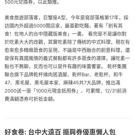
500元兌換券，以此類推。
美食旅遊部落客，巨蟹座A型，今年是寫部落格第17年，採
訪國內外超過5000間店家，最喜歡吃麵，著有「剎有其
食！在地人的台中隱藏版美食」一書。 看完是不是讓你對
於吃素大大的改觀，其實吃素除了傳統的中式料理，現在有
愈來愈多精緻蔬食的呈現，不論是中西融合的創意料理，還
是保有異國風情的義式餐點都有許多蔬食的選擇，讓吃素一
點也不無聊，反而也可以是件有趣的味蕾饗宴。 乾杯集團
聯合旗下品牌乾杯燒肉居酒屋、乾杯Bar、老乾杯、和牛
47、黑毛屋、黑毛屋本家、麻辣45共7大品牌，推出滿
2000送一張「1000元現金抵用券」，可累贈，12/31前消
費滿額憑券可折抵金額。
好食卷: 台中大遠百 振興券優惠懶人包