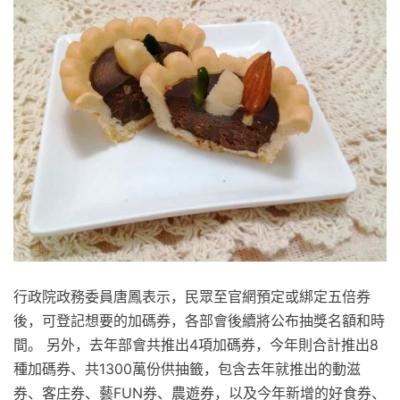
行政院政務委員唐鳳表示，民眾至官網預定或綁定五倍券
後，可登記想要的加碼券，各部會後續將公布抽獎名額和時
間。 另外，去年部會共推出4項加碼券，今年則合計推出8
種加碼券、共1300萬份供抽籤，包含去年就推出的動滋
券、客庄券、藝FUN券、農遊券，以及今年新增的好食券、