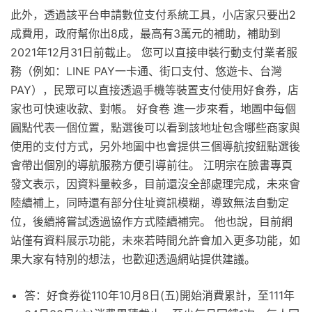
此外，透過該平台申請數位支付系統工具，小店家只要出2
成費用，政府幫你出8成，最高有3萬元的補助，補助到
2021年12月31日前截止。 您可以直接申裝行動支付業者服
務（例如：LINE PAY一卡通、街口支付、悠遊卡、台灣
PAY），民眾可以直接透過手機等裝置支付使用好食券，店
家也可快速收款、對帳。 好食卷 進一步來看，地圖中每個
圓點代表一個位置，點選後可以看到該地址包含哪些商家與
使用的支付方式，另外地圖中也會提供三個導航按鈕點選後
會帶出個別的導航服務方便引導前往。 江明宗在臉書專頁
發文表示，因資料量較多，目前還沒全部處理完成，未來會
陸續補上，同時還有部分住址資訊模糊，導致無法自動定
位，後續將嘗試透過協作方式陸續補完。 他也說，目前網
站僅有資料展示功能，未來若時間允許會加入更多功能，如
果大家有特別的想法，也歡迎透過網站提供建議。
答：好食券從110年10月8日(五)開始消費累計，至111年