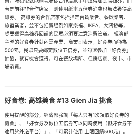
費，滿額後就能夠現場從合作店家手中獲得加碼高雄券，而
若是前往非合作店家，則使用紙本五倍券消費也無法獲得高
雄券。 高雄券的合作店家包括指定百貨業者、餐飲業者、
旅宿業者，並不包括賣場例如家樂福、IKEA、大潤發等，
想要獲得高雄券回饋的民眾必須要注意消費管道。 經濟部
主導的好食券針對內需產業，商業司表示，好食券面額為
500元，民眾只要綁定數位五倍券，並勾選參加「好食券」
抽籤，就有機會獲得，可在餐飲場所、糕餅店家、夜市、市
場消費。
好食卷: 高雄美食 #13 Gien Jia 挑食
使用提醒的部分，經濟部強調「每人只有1次領取好食券的
機會」、「好食券及數位五倍券可以同時使用（但好食券不
適用於外送平台）」、「可累計使用 上限回饋500元」。