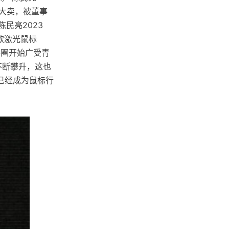
的大卖，被董事
陈民亮2023
款激光鼠标
选手圈开始广受青
不断攀升，这也
，已经成为鼠标行