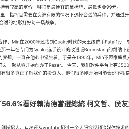
持着较高的定价，哪怕是最便宜的鼠标垫，最低也要99元。
》里，指挥官需要在资源有限的情况下选择合适的兵种，并通过
选合适的地形打好每一场战争。
，Min在2000年还找到Quake时代的天王级选手Fatal1ty
y也在那一年在专门为Quake选手设计的改进版Boomslang的帮助
梦想，一直在他心中滋生着，于是在1995年，Min不顾家庭
友一起从零开始创办了Razer。 今天，我们软件平台上有350
我们有很多真正了解我们的投资人，他们很多刚开始可能会说不相
／56.6%看好賴清德當選總統 柯文哲、侯
个领域招人，有次还从youtube招过一个人研究视频流媒体技术的