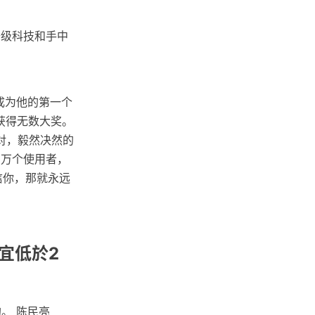
升级科技和手中
，成为他的第一个
下获得无数大奖。
反对，毅然决然的
0万个使用者，
信你，那就永远
友宜低於2
。 陈民亮