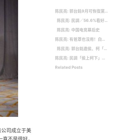
陈民亮: 郭台銘9月可恢復黨籍 恐促「郭上侯下」
陈民亮: 民調／56.6%看好賴清德當選總統 柯文哲、侯友宜低於2成
陈民亮: 中国电竞幕后史
陈民亮: 有爸罩也沒用！白雲兒綜藝首秀「第一集就被淘汰」
陈民亮: 郭台銘邀侯、柯「三隻小豬談合作」 一起打敗「大野狼」賴清德
陈民亮: 民調「侯上柯下」 他示警：別高興得太早
Related Posts
该公司成立于美
况一直不是很好，