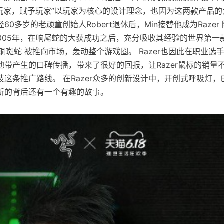
“始于玩家，赋予玩家”以玩家为核心的设计理念，也因为这两款产品
0多岁的老顽童创始人Robert退休后，Min接替他成为Razer 
2005年，在响尾蛇的大获成功之后，充分吸收其经验的世界第一
rhead 铜斑蛇 被推向市场，轰动整个游戏圈。 Razer也因此在职业
地带产生的口碑传播，带来了很好的回报，让Razer鼠标的销量
这条推广路线。 在Razer众多的创新设计中，开创式呼吸灯
新的背后还有一个有趣的故事。