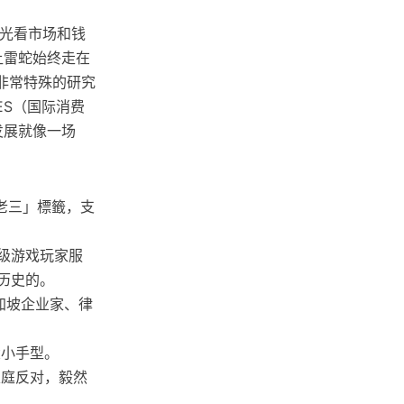
只光看市场和钱
让雷蛇始终走在
非常特殊的研究
ES（国际消费
发展就像一场
老三」標籤，支
顶级游戏玩家服
历史的。
新加坡企业家、律
大小手型。
家庭反对，毅然