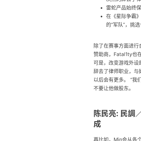
雷蛇产品始终保
在《星际争霸
的“军队”，挑
除了在赛事方面进行合作
赞助商，Fatal1t
可是，改变游戏外设的
辞去了律师职业，与好
以后会有更多。 “
不要让他做股东。
陈民亮: 民調
成
再比如，Min会从各