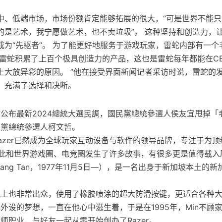
中、低端市场，市场份额肯定能够拓展的很大，“可是世界不能
的是艺术，我宁愿做艺术，也不卖垃圾”。 这种坚持和创造力，
成为“先驱者”。 为了能更好地服务于游戏玩家，雷蛇内部有一个
，雷蛇积累了上百个极具创造力的产品，这也是雷蛇每年都能在C
上大放异彩的原因。 ”他在接受界面新闻记者采访时说，雷蛇的
，充满了选择和决断。
公布最新2024總統大選民調，國民黨總統參選人侯友宜甩掉「
眾黨總統參選人柯文哲。
Razer已然成为全球玩家互动设备与软件的领导品牌，专注于为
因此和世界游戏圈、电竞圈发生了许多故事，有很多更是值得载入
Liang Tan，1977年11月5日—），是一名出身于新加坡本土的
观上也非常出众，使用了橡胶喷涂的超大防滑按键，更适合各种
外设的梦想，一直在他心中滋生着，于是在1995年，Min不顾
师职业，与好友一起从零开始创办了Razer。