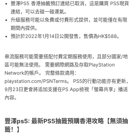
豐澤PS5 香港抽籤預訂連結已取消，這是購買 PS5現貨
連結，可以去碰一碰運氣。
升級服務可能以免費或付費形式提供，並可能僅在有限
期間內提供。
預計於2022年1月14日公開發售，售價為HK$588。
串流服務可能需要搭配付費定期服務使用，且部分國家/地
區可能無法使用。 需要網際網路及存取PlayStation
Network的帳戶。 完整條款適用：
playstation.com/PSNTerms。 PS5的行動功能亦有更新，
9月23日更會將追加支援在PS App檢視「螢幕共享」播送
內容。
豐澤ps5: 最新PS5抽籤預購香港攻略【無須抽
籤！】