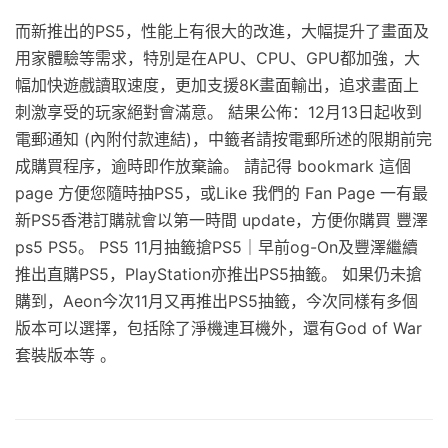
而新推出的PS5，性能上有很大的改進，大幅提升了畫面及
用家體驗等需求，特別是在APU、CPU、GPU都加強，大
幅加快遊戲讀取速度，更加支援8K畫面輸出，追求畫面上
刺激享受的玩家絕對會滿意。 結果公佈：12月13日起收到
電郵通知 (內附付款連結)，中籤者請按電郵所述的限期前完
成購買程序，逾時即作放棄論。 請記得 bookmark 這個
page 方便您隨時抽PS5，或Like 我們的 Fan Page 一有最
新PS5香港訂購就會以第一時間 update，方便你購買 豐澤
ps5 PS5。 PS5 11月抽籤搶PS5｜早前og-On及豐澤繼續
推出直購PS5，PlayStation亦推出PS5抽籤。 如果仍未搶
購到，Aeon今次11月又再推出PS5抽籤，今次同樣有多個
版本可以選擇，包括除了淨機連耳機外，還有God of War
套裝版本等 。