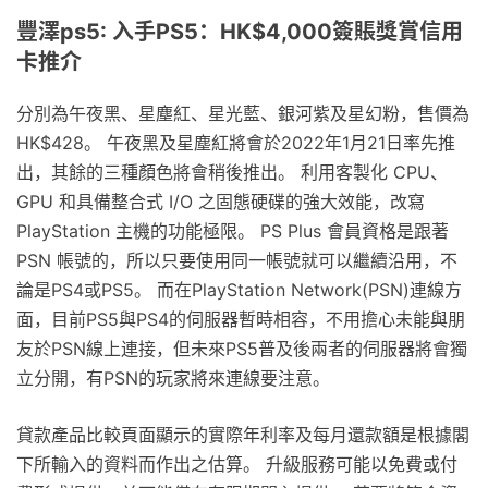
豐澤ps5: 入手PS5：HK$4,000簽賬獎賞信用
卡推介
分別為午夜黑、星塵紅、星光藍、銀河紫及星幻粉，售價為
HK$428。 午夜黑及星塵紅將會於2022年1月21日率先推
出，其餘的三種顏色將會稍後推出。 利用客製化 CPU、
GPU 和具備整合式 I/O 之固態硬碟的強大效能，改寫
PlayStation 主機的功能極限。 PS Plus 會員資格是跟著
PSN 帳號的，所以只要使用同一帳號就可以繼續沿用，不
論是PS4或PS5。 而在PlayStation Network(PSN)連線方
面，目前PS5與PS4的伺服器暫時相容，不用擔心未能與朋
友於PSN線上連接，但未來PS5普及後兩者的伺服器將會獨
立分開，有PSN的玩家將來連線要注意。
貸款產品比較頁面顯示的實際年利率及每月還款額是根據閣
下所輸入的資料而作出之估算。 升級服務可能以免費或付