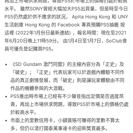
再加上市場供求問題，導致PS5於市場上的價格仍處於較高
水平。 雖然SONY曾經大幅加大PS5出貨量，但是時至今日
PS5仍然處於供不應求的狀況。 Apita Hong Kong 和 UNY
生活創庫 Hong Kong 的 Facebook 專頁預購PS5抽籤 按
這裡 (2022年1月份日最新連結) ，報名時間：現在至2021
年6月20日晚上11時59分。 由1月4日至1月7日，SoClub會
員可優先登記購買PS5。
《SD Gundam 激鬥同盟》的主線內容分為「正史」及
「破史」；「正史」代表玩家可以於遊戲內體驗不同作
品的真正劇情發展，而「破史」則是讓玩家體驗由不同
作品的機體參與的大混戰。
PS5推出時市場上已經有不少聲音指出定價是否過度昂
貴，再加上市場供求問題，導致PS5於市場上的價格仍處
於較高水平。
市面上的里數信用卡，小額簽賬可賺得的里數不算太
多，但仍以渣打國泰萬事達卡的迎新獎賞最多。