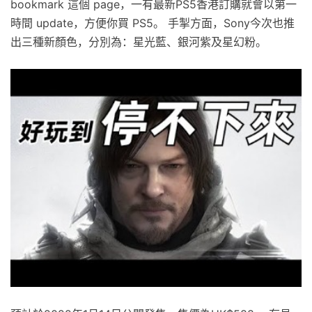
bookmark 這個 page，一有最新PS5香港訂購就會以第一
時間 update，方便你買 PS5。 手掣方面，Sony今次也推
出三種新顏色，分別為：星光藍、銀河紫及星幻粉。