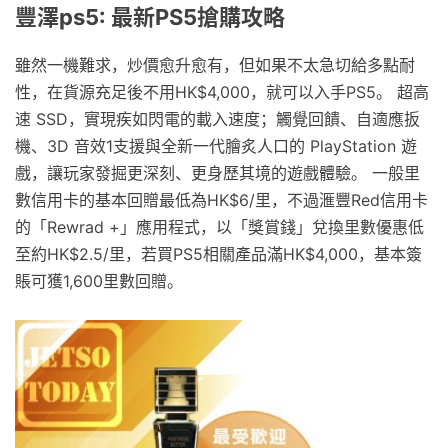
豐澤ps5: 最新PS5搶購攻略
雖然一機難求，炒價愈升愈有，但如果不太急切給多點耐
性，在貨源充足後不用HK$4,000，就可以入手PS5。 超高
速 SSD，實現疾如閃電的載入速度；觸覺回饋、自適應扳
機、3D 音效1支援與全新一代膾炙人口的 PlayStation 遊
戲，讓玩家發掘更深刻、更身歷其境的遊戲體驗。 一般里
數信用卡的基本回贈最低為HK$6/里，不過滙豐Red信用卡
的「Rewrad +」應用程式，以「獎賞錢」兌換里數優惠低
至約HK$2.5/里，若買PS5相關產品滿HK$4,000，基本簽
賬可獲1,600里數回贈。