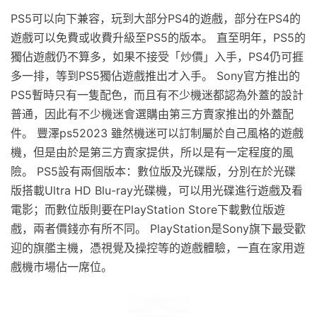
PS5可以向下兼容，玩到大部分PS4的遊戲，部分在PS4的
遊戲可以免費或收費升級至PS5的版本。 直至明年，PS5的
獨佔遊戲仍不算多，如果不接受「炒價」入手，PS4仍可捱
多一排，等到PS5獨佔遊戲推出才入手。 Sony官方推出的
PS5暫時只有一隻配色，而且有不少機迷都認為外蓋的設計
普通，因此有不少機迷會選購由第三方賣家推出的外蓋配
件。 豐澤ps52023 雖然機迷可以訂制屬於自己風格的遊戲
機，但是由於是第三方賣家提供，所以是有一定程度的風
險。 PS5設有兩個版本：數位版及光碟版，分別在於光碟
版搭載Ultra HD Blu-ray光碟機，可以用光碟進行遊戲及看
電影；而數位版則要在PlayStation Store下載數位版遊
戲，兩者價錢亦有所不同。 PlayStation是Sony旗下最受歡
迎的旗艦主機，憑視覺及操控等的遊戲體驗，一直在家用遊
戲機市場佔一席位。