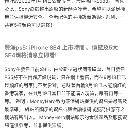
預計於2022年1月14日公開發售，售價為HK$588。 有見
及此，Sony終於推出原廠的新顏色護蓋，希望可以滿足機
迷並保障機迷安全。 全新配色的主機護蓋為銀河系列，一
共有5種顏色可以選擇！
豐澤ps5: iPhone SE4 上市時間 、價錢及5大
SE4規格消息立即看!
Sony在發售日前公布，由於新型冠狀病毒肆虐，首日發售
PS5將不在實體店設現貨，只在網上發售，而在9月18日已
經預訂的用家則不受影響，意味著首輪9月18日未能預訂的
香港玩家，在11月19日當日並不能購入現貨，唯有再等一
等。 聲明﹕MoneyHero致力確保網站提供的資訊是最新及
最準確。 網站所顯示的資訊或與金融機構或服務供應商之
網站有所出入。 MoneyHero網站顯示的金融產品及服務資
訊僅供參考，並非提供建議。