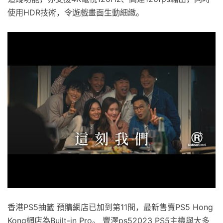
使用HDR技術，令遊戲畫面生動細緻。
香港PS5抽籤 預購網店已加到第11間，最新售賣PS5 Hong
Kong網店為Built-in Pro。 豐澤ps52023 PS5主機與大多