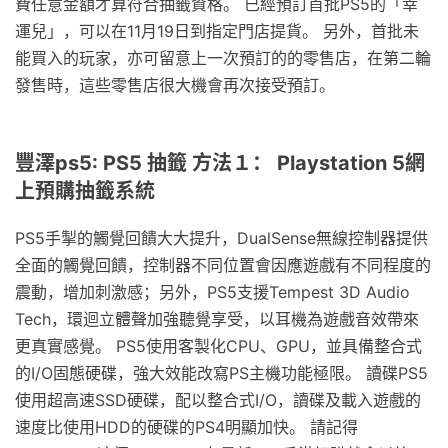
費任意金額才算符合抽籤資格。 已經預訂首批PS5的「幸
運兒」，可以在11月19日到指定門店提貨。 另外，首批未
能買入的玩家，亦可留意上一次預訂的的零售店，在第二輪
發售時，這些零售店很大機會再次接受預訂。
豐澤ps5: PS5 抽籤 方法１： Playstation 5網
上預購抽籤系統
PS5手掣的觸覺回饋大大提升，DualSense無線控制器提供
全面的觸覺回饋，控制器不同位置會因應遊戲有不同程度的
震動，增加刺激感；另外，PS5支援Tempest 3D Audio
Tech，環迴立體聲加強聽覺享受，以耳機為遊戲音效帶來
更真實感覺。 PS5使用客製化CPU、GPU，並具備整合式
的I/O固態硬碟，強大效能改寫PS主機功能極限。 讀碟PS5
使用超高速SSD硬碟，配以整合式I/O，讀碟及載入遊戲的
速度比使用HDD的硬碟的PS4明顯加快。 請記得