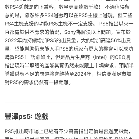
數PS4遊戲是向下兼客，數量更高達數千款！ 不過值得留
意的是，雖然許多PS4遊戲可以在PS5主機上遊玩，但某些
PS4主機支援的功能PS5主機不一定支援。 PS5推出以來一
直都處於供不應求的情況，Sony為解決以上問題，宣布於
2022年內持續增加PS5的出貨量，大約增加高達56%出貨
量，望能幫助仍未能入手PS5的玩家有更大的機會可以成功
購買PS5！ 話雖如此，但是晶片生產商（Intel）的CEO則
指出現時半導體的產能其實仍然未能跟上市場需求，預期半
導體供應不足的問題將會維持至2024年，相信要滿足市場
對PS5的需求仍然有一段距離。
豐澤ps5: 遊戲
PS5推出時市場上已經有不少聲音指出定價是否過度昂貴，