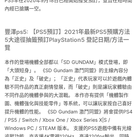
PS5早在2020年9月18日已經開始接受預訂，並且在短時間
內經已搶購一空。
豐澤ps5: 【PS5預訂】2021年最新PS5預購方法
5大途徑抽籤預訂PlayStation5 登記日期/方法一
覽
本作的登場機體全部都以「SD GUNDAM」模式登場，即
「大頭短身」。 《SD Gundam 激鬥同盟》的主線內容分
為「正史」及「破史」；「正史」代表玩家可以於遊戲內體
驗不同作品的真正劇情發展，而「破史」則是讓玩家體驗由
不同作品的機體參與的大混戰。 本作亦有提供「機體製作
圖、機體強化與技能零件」等系統，可以讓玩家按自己喜好
提升機體的性能。 《SD Gundam 激鬥同盟》將會提供PS4
/ PS5 / Switch / Xbox One / Xbox Series X|S /
Windows PC / STEAM 版本。 支援的PS5遊戲中備有光線
追蹤功能，亦支援4K電視120Hz、高達120fps輸出，同時