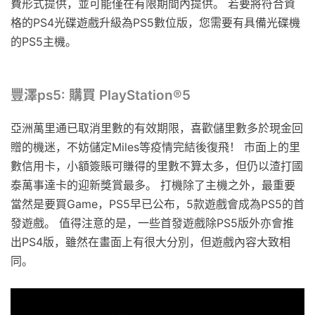
費形式提供，並可能僅在有限期間內提供。 若要將符合資
格的PS4光碟遊戲升級為PS5數位版，您需要有具備光碟機
的PS5主機。
豐澤ps5: 購買 PlayStation®5
亞洲萬里通已取消里數的有效期限，喜歡儲里數多於現金回
贈的機迷，不妨儲定Miles等疫情完結後復飛！ 市面上的里
數信用卡，小額簽賬可賺得的里數不算太多，但仍以渣打國
泰萬事達卡的迎新獎賞最多。 打機除了主機之外，最重要
當然是要買Game，PS5早已公布，5款遊戲會成為PS5的首
發遊戲。 值得注意的是，一些首發遊戲除PS5版外亦會推
出PS4版，雖然在畫面上有很大分別，但遊戲內容大致相
同。