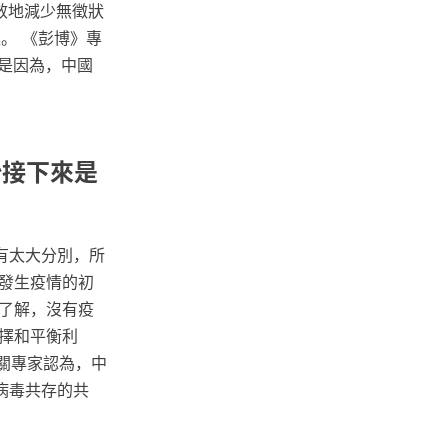
效地減少無徵狀
。 《彭博》專
這是因為，中國
始接下來是
有太大分別，所
發生疫情的初
了解，沒有疫
擇和平衡利
相關專家認為，中
病毒共存的共