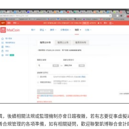
異，後續相關法規或監理機制亦會日趨複雜，若有志要從事虛擬
善合規管理的各項準備，如有相關疑問，歡迎聯繫凱博聯合會計