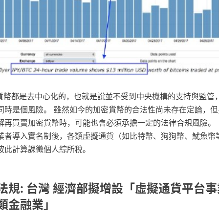
密貨幣都是去中心化的，也就是說並不受到中央機構的支持與監管
同時是個風險。 雖然如今的加密貨幣的合法性尚未存在定論，但
解再買賣加密貨幣時，可能也會必須承擔一定的法律合規風險。 
業者導入實名制後，各類虛擬通貨（如比特幣、狗狗幣、魷魚幣
按此計算課徵個人綜所稅。
法規: 台灣 經濟部擬增設「虛擬通貨平台
類金融業」