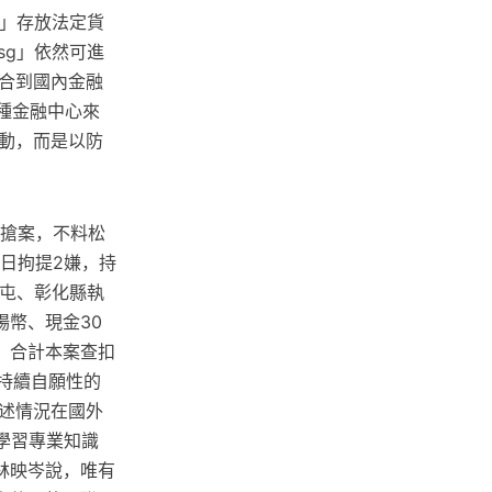
m」存放法定貨
sg」依然可進
合到國內金融
這種金融中心來
動，而是以防
幣搶案，不料松
日拘提2嫌，持
西屯、彰化縣執
場幣、現金30
，合計本案查扣
持續自願性的
述情況在國外
強學習專業知識
林映岑說，唯有