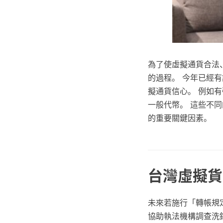
為了使虛擬通貨合法
的過程。 今年已經
擬通貨信心。 例如
一般代幣。 這些不
的重要關鍵因素。
台灣虛擬貨
未來若施行「轉帳規定
協助執法機構調查洗