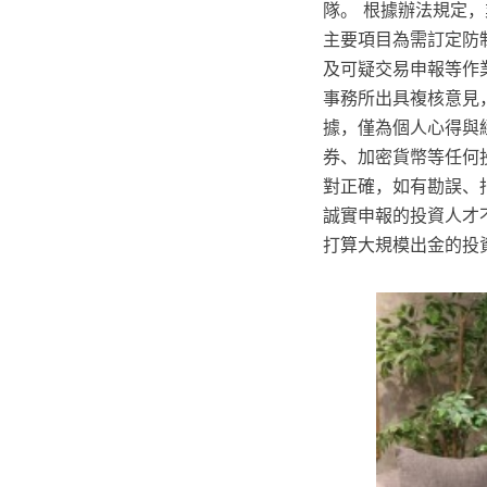
隊。 根據辦法規定
主要項目為需訂定防
及可疑交易申報等作
事務所出具複核意見
據，僅為個人心得與
券、加密貨幣等任何
對正確，如有勘誤、
誠實申報的投資人才
打算大規模出金的投