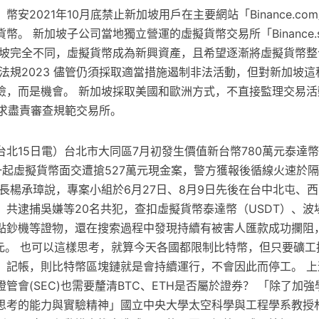
安2021年10月底禁止新加坡用戶在主要網站「Binance.co
幣。 新加坡子公司當地獨立營運的虛擬貨幣交易所「Binance.
加坡完全不同，虛擬貨幣成為新興資產，且希望逐漸將虛擬貨幣整
法規2023 儘管仍須採取適當措施遏制非法活動，但對新加坡
險，而是機會。 新加坡採取美國和歐洲方式，不直接監理交易活
要求盡責審查規範交易所。
台北15日電）台北市大同區7月初發生價值新台幣780萬元泰達
一起虛擬貨幣面交遭搶527萬元現金案，警方獲報後循線火速於隔
長楊承璋說，專案小組於6月27日、8月9日先後在台中北屯、
共逮捕吳嫌等20名共犯，查扣虛擬貨幣泰達幣（USDT）、波
點鈔機等證物，還在搜索過程中發現持續有被害人匯款成功攔阻
萬元。 也可以這樣思考，就算今天各國都限制比特幣，但只要礦工
、記帳，則比特幣區塊鏈就是會持續運行，不會因此而停工。 上
管會(SEC)也需要釐清BTC、ETH是否屬於證券？ 「除了加
思考的能力與實驗精神」國立中央大學太空科學與工程學系教授