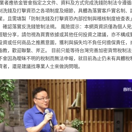
，業者應依金管會指定之文件、資料及方式完成洗錢防制法令遵循
制洗錢及打擊資恐之各項制度及細節，具體為落實客戶實名制、
業，且需填製「防制洗錢及打擊資恐內部控制與稽核制度檢查表
，確認落實反洗錢管制法規。 風險提示：本網頁資訊僅為個人見
經驗分享，請勿視為買賣依據或其他任何投資之建議，亦不構成
投資或任何商品之推薦意圖，獲利與損失均不負任何擔保責任，
指教，歡迎聯繫、斧正。 目前只能等待台灣完善加密貨幣稅制法
不會因為曖昧不明的稅制而無法申報，就目前為止仍未有具體稅
資者，還是建議找專業人士來做詢問哦。