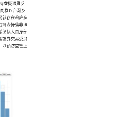
灣虛擬通貨反
 同樣以台灣及
灣就存在著許多
力調查掃蕩非法
，希望擴大自身部
國證券交易委員
，以預防監管上