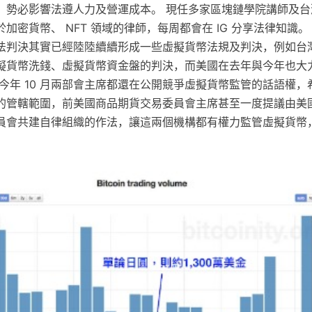
，勢必影響法遵人力及營運成本。 現任多家區塊鏈學院講師及台
加密貨幣、 NFT 領域的律師，每周都會在 IG 分享法律知識。
法判決其實已經陸陸續續形成一些虛擬貨幣法規及判決，例如台
擬貨幣洗錢、虛擬貨幣資金盤的判決，而美國在去年與今年也大
今年 10 月兩部會主席都還在公開競爭虛擬貨幣監管的話語權
的管轄範圍，前美國商品期貨交易委員會主席甚至一度提議由美
員會共建自律組織的作法，讓這兩個機構都有權力監管虛擬貨幣