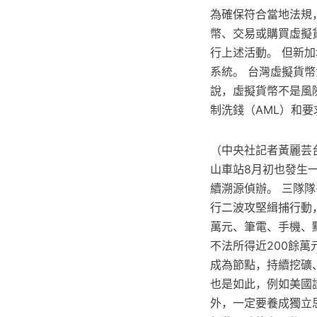
為確保符合當地法規，幣
幣、交易或購買虛擬貨
行上述活動。 但新
系統。 台灣虛擬貨幣
說，虛擬貨幣不是風
制洗錢（AML）和
（中央社記者黃麗芸
山車站8月初也發生
續溯源偵辦。 三隊隊
行二波攻堅緝捕行動，
萬元、筆電、手機、
不法所得近200餘
成為節點，持續挖礦
也是如此，例如美國證
外，一定要養成獨立